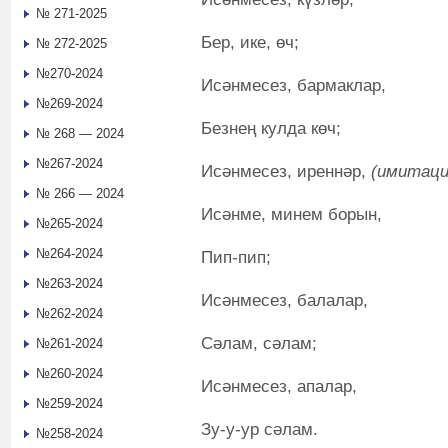
№ 271-2025
Бер, ике, өч;
№ 272-2025
№270-2024
Исәнмесез, бармаклар,
№269-2024
Безнең кулда көч;
№ 268 — 2024
№267-2024
Исәнмесез, иреннәр,
(имитаци
№ 266 — 2024
Исәнме, минем борын,
№265-2024
№264-2024
Пип-пип;
№263-2024
Исәнмесез, балалар,
№262-2024
Сәлам, сәлам;
№261-2024
№260-2024
Исәнмесез, апалар,
№259-2024
Зу-у-ур сәлам.
№258-2024