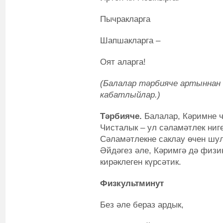
Пычракларга
Шапшакларга –
Оят аларга!
(Балалар тәрбияче артыннан 
кабатлыйлар.)
Тәрбияче.
Балалар, Кәримне ч
Чисталык – ул сәламәтлек ниге
Сәламәтлекне саклау өчен шула
Әйдәгез әле, Кәримгә дә физик
кирәклеген күрсәтик.
Физкул
ь
тминут
Без әле бераз ардык,