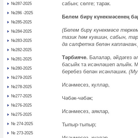
сабын; сөлге; тарак.
№287-2025
№286 -2025
Белем бирү күнекмәсенең 
№285-2025
(Белем бирү күнекмәсе төрке
№284-2025
тазик һәм кувшин, сабын, та
№283-2025
да салфетка белән капланган.
№282-2025
Тәрбияче.
Балалар, әйдәгез ә
№281-2025
басыйк та исәнләшеп алыйк. М
№280-2025
беребез белән исәнләшик.
(Му
№279-2025
Исәнмесез, куллар,
№278-2025
№277-2025
Чәбәк-чәбәк;
№276-2025
Исәнмесез, аяклар,
№275-2025
№ 274-2025
Тыпыр-тыпыр;
№ 273-2025
Исәнмесез, күзләр,