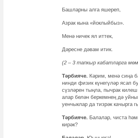
Башларны алга яшереп,
Азрак кына «йоклыйбыз».
Менә ничек ял иттек,
Дәресне дәвам итик.
(2 – 3 тапкыр кабатларга мөм
Тәрбияче.
Кәрим, менә сиңа б
нинди физик күнегүләр ясап б
сүзләрен тыңла, пычрак килеш
алар белән беркемнең дә уйн
уенчыклар да тизрәк качырга г
Тәрбияче.
Балалар, чиста һәм
кирәк?
Балалар.
Юынырга!