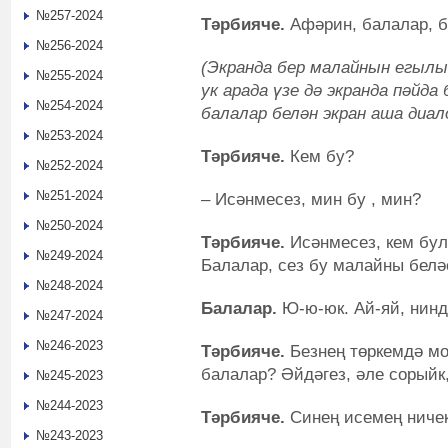
№257-2024
Тәрбияче.
Афәрин, балалар, 
№256-2024
(Экранда бер малайнын егыл
№255-2024
ук арада үзе дә экранда пәйд
№254-2024
балалар белән экран аша диало
№253-2024
Тәрбияче.
Кем бу?
№252-2024
№251-2024
– Исәнмесез, мин бу , мин?
№250-2024
Тәрбияче.
Исәнмесез, кем бул
№249-2024
Балалар, сез бу малайны бел
№248-2024
Балалар.
Ю-ю-юк. Ай-яй, нинд
№247-2024
№246-2023
Тәрбияче.
Безнең төркемдә мо
балалар? Әйдәгез, әле сорыйк
№245-2023
№244-2023
Тәрбияче.
Синең исемең ниче
№243-2023