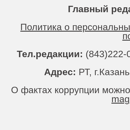
Главный ред
Политика о персональн
п
Тел.редакции:
(843)222-0
Адрес:
РТ, г.Казань
О фактах коррупции можно
mag