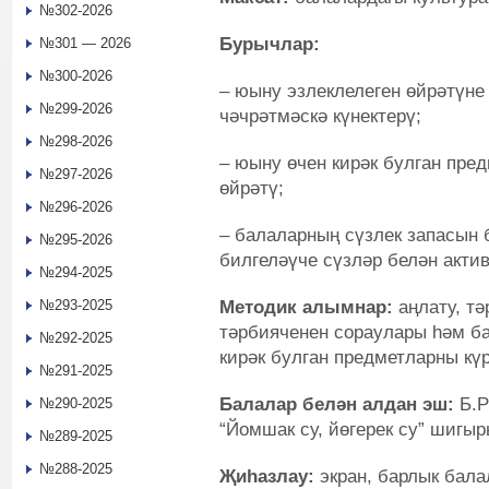
№302-2026
Бурычлар:
№301 — 2026
№300-2026
– юыну эзлеклелеген өйрәтүне 
№299-2026
чәчрәтмәскә күнектерү;
№298-2026
– юыну өчен кирәк булган пре
№297-2026
өйрәтү;
№296-2026
– балаларның сүзлек запасын 
№295-2026
билгеләүче сүзләр белән акти
№294-2025
Методик алымнар:
аңлату, т
№293-2025
тәрбияченен сораулары һәм б
№292-2025
кирәк булган предметларны кү
№291-2025
Балалар белән алдан эш:
Б.
№290-2025
“Йомшак су, йөгерек су” шигыр
№289-2025
№288-2025
Җиһазлау:
экран, барлык бала