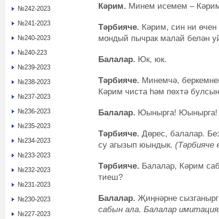
Кәрим.
Минем исемем – Кәрим
№242-2023
№241-2023
Тәрбияче.
Кәрим, син ни өчен
мондый пычрак малай белән у
№240-2023
№240-223
Балалар.
Юк, юк.
№239-2023
Тәрбияче.
Минемчә, беркемнең
№238-2023
Кәрим чиста һәм пөхтә булсын
№237-2023
№236-2023
Балалар.
Юынырга! Юынырга!
№235-2023
Тәрбияче.
Дөрес, балалар. Без
№234-2023
су агызып юындык.
(Тәрбияче 
№233-2023
Тәрбияче.
Балалар, Кәрим саб
№232-2023
тиеш?
№231-2023
Балалар.
Җиңнәрне сызганырг
№230-2023
сабын ала. Балалар имитация
№227-2023