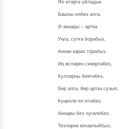
Ял итәргә уйладык.
Башны иябез алга,
Ә аннары – артка.
Уңга, сулга борабыз,
Аннан карап торабыз.
Иң өсләрен сикертәбез,
Кулларны биетәбез,
Бер алга, бер артка сузып,
Күңелле ял итәбез.
Аннары без чүгәлибез,
Тезләрне кочаклыйбыз,