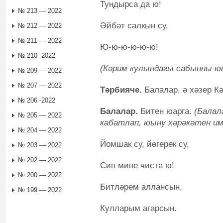
Туңдырса да ю!
№ 213 — 2022
Әйбәт салкын су,
№ 212 — 2022
№ 211 — 2022
Ю-ю-ю-ю-ю-ю!
№ 210 -2022
(Кәрим кулындагы сабынны ю
№ 209 — 2022
№ 207 — 2022
Тәрбияче.
Балалар, ә хәзер К
№ 206 -2022
Балалар.
Битен юарга.
(Балал
№ 205 — 2022
кабатлап, юыну хәрәкәтен и
№ 204 — 2022
Йомшак су, йөгерек су,
№ 203 — 2022
№ 202 — 2022
Син мине чиста ю!
№ 200 — 2022
Битләрем аллансын,
№ 199 — 2022
Кулларым агарсын.