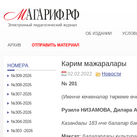
Электронный педагогический журнал
ОБ ИЗДАНИИ
УСЛОВ
АРХИВ
ОТПРАВИТЬ МАТЕРИАЛ
Кәрим мажаралары
НОМЕРА
02.02.2022
Новости
№309-2026
№ 201
№308-2026
№307-2026
(Икенче кечкенәләр төркеме ө
№306-2026
Рузил
ә
Н
ИЗАМОВА
, Дил
ә
ра 
№305-2026
№304-2026
Казандагы 183 нче балалар б
№303 -2026
Максат:
балалардагы культура