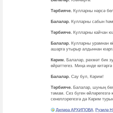
Тәрбияче.
Кулларны нәрсә бел
Балалар.
Кулларны сабын һәм 
Тәрбияче.
Кулларны кайчан ю
Балалар.
Кулларны урамнан өй
ашарга утырыр алдыннан юарга
Кәрим.
Балалар, рәхмәт бик зу
өйрәттегез. Миңа инде китәргә
Балалар.
Сау бул, Кәрим!
Тәрбияче.
Балалар, шуның бел
тәмам. Сез бүген өйләрегезгә к
сенеллэрегезгә дә Кәрим туры
Диләра АРХИПОВА
,
Рузилә 