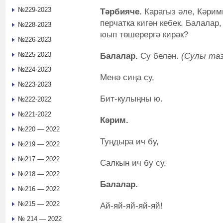
№229-2023
Тәрбияче.
Карагыз әле, Кәрим
перчатка кигән кебек. Балалар
№228-2023
юып төшерергә кирәк?
№226-2023
№225-2023
Балалар.
Су белән.
(Сулы таз
№224-2023
Менә сиңа су,
№223-2023
Бит-кулыңны ю.
№222-2022
№221-2022
Кәрим.
№220 — 2022
Туңдыра ич бу,
№219 — 2022
№217 — 2022
Салкын ич бу су.
№218 — 2022
Балалар.
№216 — 2022
№215 — 2022
Ай-яй-яй-яй-яй!
№ 214 — 2022