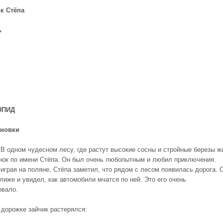
к Стёпа
ь
ЮПИД
ановки
В одном чудесном лесу, где растут высокие сосны и стройные березы ж
нок по имени Стёпа. Он был очень любопытным и любил приключения.
играя на поляне, Стёпа заметил, что рядом с лесом появилась дорога. 
лиже и увидел, как автомобили мчатся по ней. Это его очень
овало.
 дорожке зайчик растерялся: