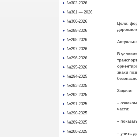
№302-2026
№301 — 2026
№300-2026
Цели:
фор
дорожног
№299-2026
№298-2026
Актуально
№297-2026
В услови
№296-2026
транспорт
ориентир
№295-2026
знаки поз
№294-2025
безопасно
№293-2025
Задачи:
№292-2025
– ознако
№291-2025
части;
№290-2025
– показат
№289-2025
№288-2025
– учить д