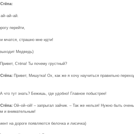
Стёпа:
 ай–ай–ай.
рогу перейти,
и мчатся, страшно мне идти!
 выходит Медведь)
Привет, Стёпа! Ты почему грустный?
Стёпа:
Привет, Мишутка! Ох, как же я хочу научиться правильно перехо
А что тут знать? Бежишь, где удобно! Главное побыстрее!
Стёпа:
Ой–ой–ой! – запрыгал зайчик. – Так же нельзя! Нужно быть очень
м и внимательным!
омент на дороге появляются белочка и лисичка)