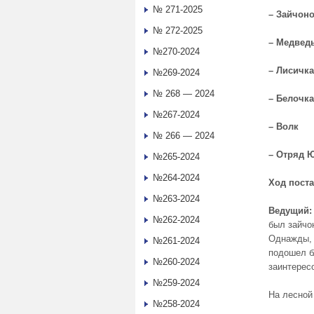
№ 271-2025
– Зайчоно
№ 272-2025
– Медвед
№270-2024
– Лисичка
№269-2024
№ 268 — 2024
– Белочка
№267-2024
– Волк
№ 266 — 2024
– Отряд 
№265-2024
№264-2024
Ход пост
№263-2024
Ведущий:
№262-2024
был зайчо
Однажды, 
№261-2024
подошел б
№260-2024
заинтерес
№259-2024
На лесной
№258-2024