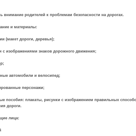
ь внимание родителей к проблемам безопасности на дорогах.
ание и материалы:
ии (макет дороги, деревья);
и с изображениями знаков дорожного движения;
р;
чные автомобили и велосипед;
ированные персонажи;
ные пособия: плакаты, рисунки с изображением правильных способ
ия дороги.
щие лица:
й