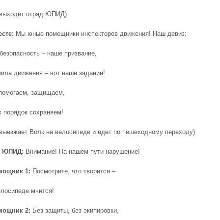
 выходит отряд ЮПИД)
сте:
Мы юные помощники инспекторов движения! Наш девиз:
безопасность – наше призвание,
вила движения – вот наше задание!
помогаем, защищаем,
х порядок сохраняем!
 выезжает Волк на велосипеде и едет по пешеходному переходу)
р ЮПИД:
Внимание! На нашем пути нарушение!
ощник 1:
Посмотрите, что творится –
елосипеде мчится!
ощник 2:
Без защиты, без экипировки,