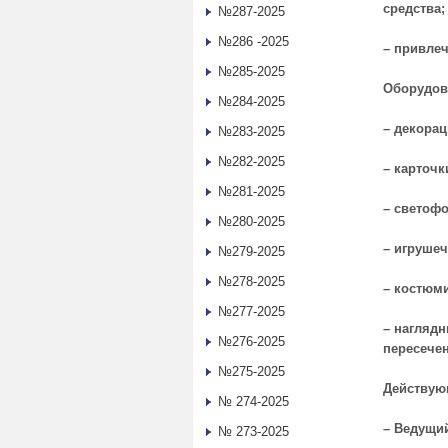
средства;
№287-2025
№286 -2025
– привлеч
№285-2025
Оборудов
№284-2025
– декорац
№283-2025
№282-2025
– карточк
№281-2025
– светофо
№280-2025
– игруше
№279-2025
№278-2025
– костюм
№277-2025
– нагляд
№276-2025
пересечен
№275-2025
Действую
№ 274-2025
– Ведущи
№ 273-2025