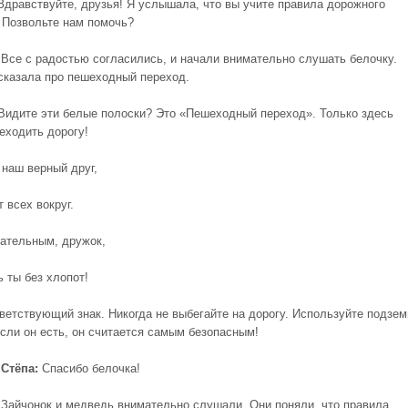
дравствуйте, друзья! Я услышала, что вы учите правила дорожного
 Позвольте нам помочь?
Все с радостью согласились, и начали внимательно слушать белочку.
сказала про пешеходный переход.
идите эти белые полоски? Это «Пешеходный переход». Только здесь
еходить дорогу!
 наш верный друг,
 всех вокруг.
ательным, дружок,
 ты без хлопот!
тветствующий знак. Никогда не выбегайте на дорогу. Используйте подзе
если он есть, он считается самым безопасным!
Стёпа:
Спасибо белочка!
Зайчонок и медведь внимательно слушали. Они поняли, что правила