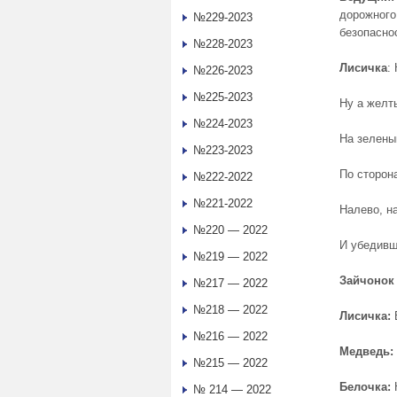
дорожного 
№229-2023
безопасно
№228-2023
Лисичка
:
№226-2023
№225-2023
Ну а желт
№224-2023
На зелены
№223-2023
По сторон
№222-2022
№221-2022
Налево, н
№220 — 2022
И убедивш
№219 — 2022
Зайчонок 
№217 — 2022
№218 — 2022
Лисичка:
Е
№216 — 2022
Медведь:
№215 — 2022
Белочка:
Н
№ 214 — 2022