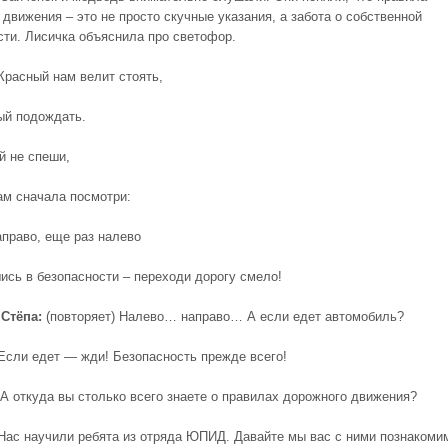
движения – это не просто скучные указания, а забота о собственной
сти. Лисичка объяснила про светофор.
 Красный нам велит стоять,
ый подождать.
й не спеши,
ам сначала посмотри:
аправо, еще раз налево
ись в безопасности – переходи дорогу смело!
Стёпа:
(повторяет) Налево… направо… А если едет автомобиль?
сли едет — жди! Безопасность прежде всего!
А откуда вы столько всего знаете о правилах дорожного движения?
ас научили ребята из отряда ЮПИД. Давайте мы вас с ними познакоми