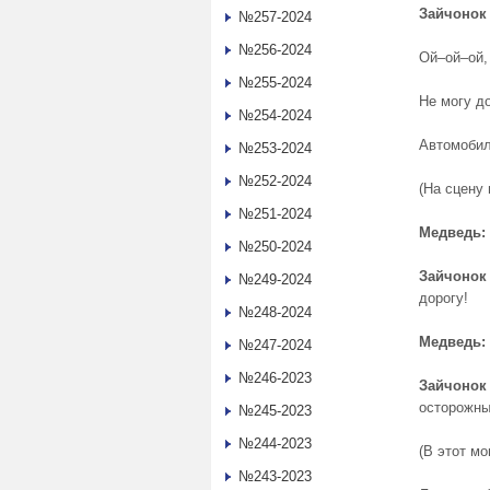
Зайчонок 
№257-2024
№256-2024
Ой–ой–ой,
№255-2024
Не могу до
№254-2024
Автомобил
№253-2024
№252-2024
(На сцену
№251-2024
Медведь:
№250-2024
Зайчонок 
№249-2024
дорогу!
№248-2024
Медведь:
№247-2024
№246-2023
Зайчонок 
осторожны
№245-2023
№244-2023
(В этот м
№243-2023