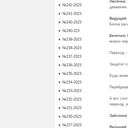
Лисичка:
З
№242-2023
движения.
№241-2023
Ведущий:
№240-2023
Белка рас
№240-223
Белочка:
В
№239-2023
можно пер
№238-2023
Переход –
№237-2023
Защитит от
№236-2023
№235-2023
Будь вним
№234-2023
Перейдешь
№233-2023
А вот соо
№232-2023
переход, 
№231-2023
Зайчонок 
№230-2023
№227-2023
Ведущий: