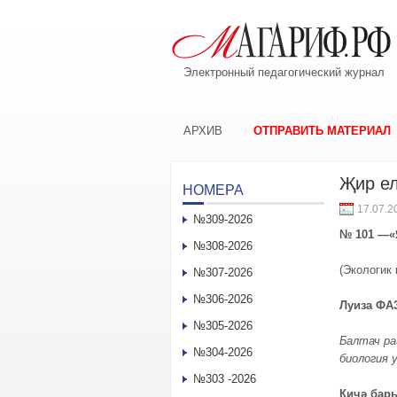
Электронный педагогический журнал
АРХИВ
ОТПРАВИТЬ МАТЕРИАЛ
Җир е
НОМЕРА
17.07.2
№309-2026
№ 101 —«
№308-2026
(Экологик 
№307-2026
№306-2026
Луиза Ф
№305-2026
Балтач ра
№304-2026
биология
№303 -2026
Кичә ба