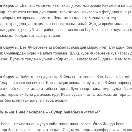
п баручы.
«Кеше – табигать патшасы» дигән гыйбарәне һәркайсыбызны
бар. Кеше үзен патша дип санап, табигатьтән явызларча файдалана, аңа
ътибарын, ихтирамын киметә. Шунлыктан планетабызны гаять зур
ар тетрәндерә, аның киләчәгенә куркыныч яный. Җитди проблемаларны 
лык дәүләт, республика, район, авыл, авылның һәрбер кешесе, шул исәп
ласы да бердәм катнашырга тиеш.
ып баручы
. Без Җиребезне ата-бабаларыбыздан мирас итеп алмадык, бе
әк буыннардан бурычка алып торабыз. Шуңа күрә Җиребезне күз карасы
кирәк. Бүгенге телдән журнал «Җир елый, ишетәсезме?» дигән исем аст
п баручы.
Табигатьнең дүрт зур байлыгы – хәзинәсе бар, һава, җир, су,
 Алар – яшәешнең нигезе. Борынгыдан кешеләр шушы төп байлыкларның 
р дип әйткәннәр, аларга табына торган булганнар. Һава, җир, судан баш
зда тереклек була да алмас иде. Кеше сусыз – атна, азыксыз ай тора ал
ыз бер минуттан артыгын тора алмый.
ызның 1 нче сәхифәсе – «Сулар һавабыз чистамы?»
 һава – табигатьнең иң зур байлыкларыннан берсе. Әгәр Җирдә һава
анда бар тереклек юкка чыгар иде. Соңгы елларда атмосфера катламын