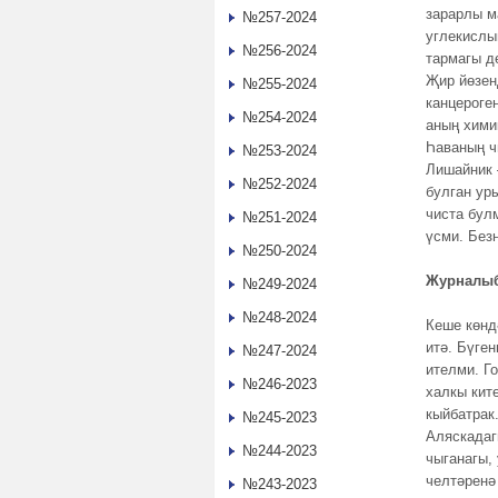
зарарлы м
№257-2024
углекислый
№256-2024
тармагы д
Җир йөзен
№255-2024
канцероге
№254-2024
аның хими
Һаваның ч
№253-2024
Лишайник 
№252-2024
булган ур
чиста бул
№251-2024
үсми. Безн
№250-2024
Журналыб
№249-2024
№248-2024
Кеше көнд
итә. Бүге
№247-2024
ителми. Г
№246-2023
халкы кит
кыйбатрак
№245-2023
Аляскадаг
№244-2023
чыганагы,
челтәренә
№243-2023