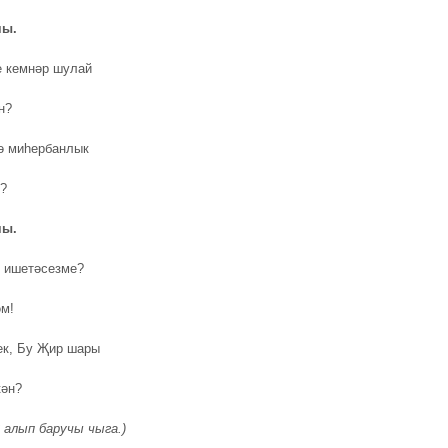
чы.
е кемнәр шулай
н?
ә миһербанлык
н?
чы.
 ишетәсезме?
м!
ек, Бу Җир шары
кән?
 алып баручы чыга.)