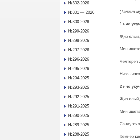
№302-2026
(Талгын м
№301 — 2026
№300-2026
1 нче уку
№299-2026
Җир елый,
№298-2026
Мин ишетә
№297-2026
№296-2026
Челтерәп 
№295-2026
Нигә кипк
№294-2025
2 нче уку
№293-2025
№292-2025
Җир елый,
№291-2025
Мин ишетә
№290-2025
Сандугачл
№289-2025
№288-2025
Кемнәр ки