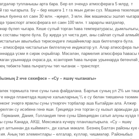
атдәләр тупланышы арта бара. Бер ел эчендэ атмосферага 5 млрд. т
 газ чыгарыла. Бу – бер кешегә 1 т га якын дигән сүз. Машина төзелеше
өнья буенча ел саен 30 млн. –җиңел, 3 млн. йөк машинасы эшләп чыгара
дә транспорт атмосферага ел саен 100 млн. т зарарлы матдәләр,
ннар бүлеп чыгара. Кеше сулый торган һава температурасы, дымлылыгы
к составы төрле була. Бу җирдә ул чиста дип, аны сайлап сулый алмый
исталыгын авылыбыз тирәсендәге лишайниклар аша билгеләргә була.
– атмосфера чисталыгын билгеләүче индикатор ул. Алар атмосфера пы
ыннарда үсми я сирәк очрыйлар. Мәсәлән, пармелия атмосфера һавасы 
маган урыннарда очраса да, ксантория һава пычрак урыннарда бөтенләй
ең төбәктә һава пычратучы төп чыганак – транспорт.
ызның 2 нче сәхифәсе – «Су – яшәү чыганагы»
әлек тормышта төче суны гына файдалана. Барлык суның ул 2% ын тәш
нге көндә планетада яшәүче халыкларның ¼ е су белән тиешенчә тәэмин
онконг эчәргә яраклы суны үткәргеч торбалар аша Кытайдан ала. Алжир
ерелгән су исәбенә генә яши. Грециядә эчә торган су кызыл аракыдан да
. Германия, Дания, Голландия төче суны Швециядән сатып алуны күздә т
ы суны Канада, АКШ, Мексикага күчерү планлаштырыла. «Су – яшәү
 ул алтыннан да кыйммәт», ди халык мәкале. Безнең Балтач районы куе 
 ия. Аның төп элементлары – елгалар, күлләр, чишмәләр. Районыбыз