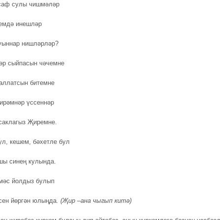
саф сулы чишмәләр
емдә инешләр
уыннар нишләрләр?
әр сыйпасын чәчемне
аллатсын битемне
ирәмнәр үссеннәр
саклагыз Җиремне.
ул, кешем, бәхетле бул
ы синең кулында.
мәс йолдыз булып
сен йөргән юлыңда
. (Җир –ана чыгып китә)