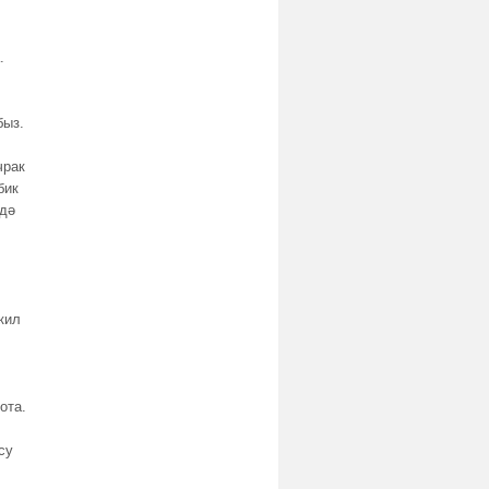
.
,
быз.
чрак
бик
 дә
кил
ота.
су