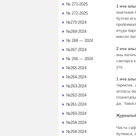
№ 271-2025
1 нче алы
ишеткәне 
№ 272-2025
булган иг
№270-2024
проблемал
итүдә бар
№269-2024
мәктәп ба
№ 268 — 2024
2 нче ал
№267-2024
аны киләч
№ 266 — 2024
сакларга 
үтә.
№265-2024
№264-2024
1 нче алы
тереклек.
№263-2024
алласы ба
№262-2024
планетабы
да, һавас
№261-2024
№260-2024
Җурналыб
№259-2024
Чиста саф
№258-2024
булмаса, 