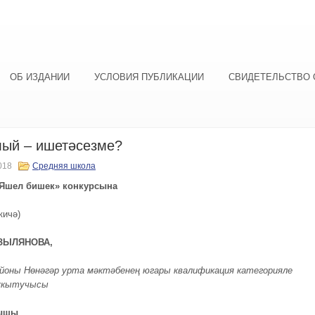
ОБ ИЗДАНИИ
УСЛОВИЯ ПУБЛИКАЦИИ
СВИДЕТЕЛЬСТВО 
лый – ишетәсезме?
018
Средняя школа
Яшел бишек» конкурсына
кичә)
АЗЫЛЯНОВА,
йоны Н
өнәгәр урта мәктәбенең югары квалификация категорияле
 укытучысы
рышы