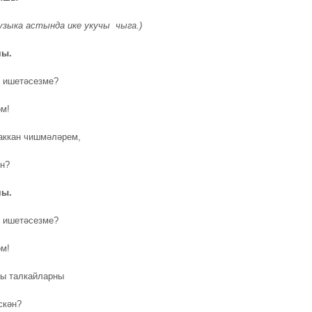
узыка астында ике укучы чыга.)
чы.
 ишетәсезме?
м!
аккан чишмәләрем,
ән?
чы.
 ишетәсезме?
м!
ы талкайларны
скән?