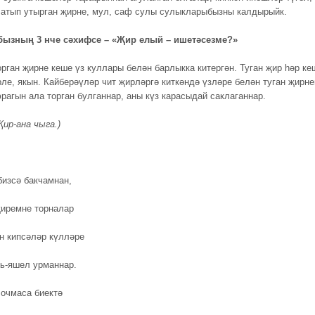
 атып утырган җирне, мул, саф сулы сулыкларыбызны калдырыйк.
ызның 3 нче сәхифсе – «Җир елый – ишетәсезме?»
орган җирне кеше үз куллары белән барлыкка китергән. Туган җир һәр ке
рле, якын. Кайберәүләр чит җирләргә киткәндә үзләре белән туган җирне
фрагын ала торган булганнар, аны күз карасыдай саклаганнар.
ир-ана чыга.)
бизсә бакчамнан,
җиремне торналар
 кипсәләр күлләре
ь-яшел урманнар.
 очмаса биектә