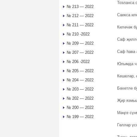
Тозланса 
№ 213 — 2022
Саекса ил
№ 212 — 2022
№ 211 — 2022
Киләчәк б
№ 210 -2022
Саф җилл
№ 209 — 2022
Саф һава 
№ 207 — 2022
№ 206 -2022
Юлымда ч
№ 205 — 2022
Кешеләр, 
№ 204 — 2022
Бәхетле б
№ 203 — 2022
№ 202 — 2022
Җир язмыш
№ 200 — 2022
Мәңге сүн
№ 199 — 2022
Гөлләр үс