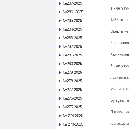
№287-2025
1 нче уку
№286 -2025
Табигатьн
№285-2025
№284-2025
Әрәм иткә
№283-2025
Кешеләрд
№282-2025
Кая киткә
№281-2025
№280-2025
2 нче уку
№279-2025
Җир елый,
№278-2025
Мин ишетә
№277-2025
№276-2025
Бу гүзәлл
№275-2025
Яшәрме и
№ 274-2025
(
Сәхнәгә 2
№ 273-2025