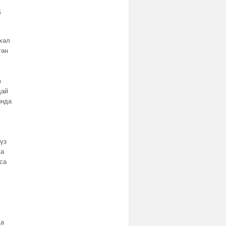
ң
хәл
тән
з
дай
ында
үз
ка
са
да