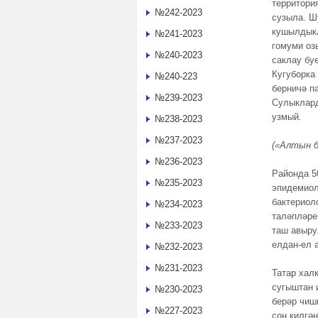
территори
№242-2023
сузыла. Ш
кушылдыкл
№241-2023
гомуми оз
№240-2023
саклау бу
Кугуборка
№240-223
берничә п
№239-2023
Сулыклард
узмый
.
№238-2023
№237-2023
(«Алтын б
№236-2023
Районда 5
№235-2023
эпидемиол
бактериол
№234-2023
таләпләре
№233-2023
таш авыру
елдан-ел 
№232-2023
№231-2023
Татар хал
сугыштан 
№230-2023
берәр чишм
№227-2023
соң килгә