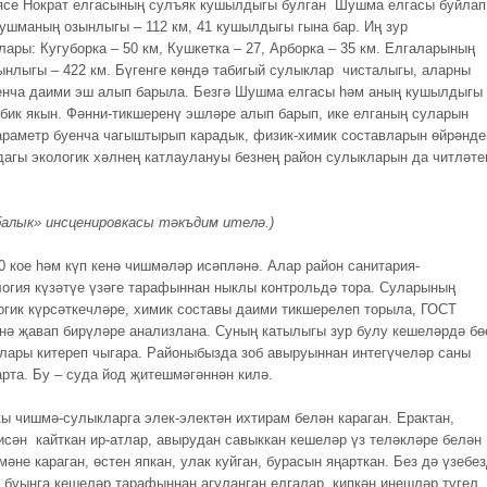
ясе Нократ елгасының сулъяк кушылдыгы булган Шушма елгасы буйлап
ушманың озынлыгы – 112 км, 41 кушылдыгы гына бар. Иң зур
ары: Кугуборка – 50 км, Кушкетка – 27, Арборка – 35 км. Елгаларының
ынлыгы – 422 км. Бүгенге көндә табигый сулыклар чисталыгы, аларны
енча даими эш алып барыла. Безгә Шушма елгасы һәм аның кушылдыгы
 бик якын. Фәнни-тикшеренү эшләре алып барып, ике елганың суларын
араметр буенча чагыштырып карадык, физик-химик составларын өйрәнде
агы экологик хәлнең катлаулануы безнең район сулыкларын да читләте
алык» инсценировкасы тәк
ъ
дим ителә.)
0 кое һәм күп кенә чишмәләр исәпләнә. Алар район санитария-
огия күзәтүе үзәге тарафыннан ныклы контрольдә тора. Суларының
огик күрсәткечләре, химик составы даими тикшерелеп торыла, ГОСТ
нә җавап бирүләре анализлана. Суның катылыгы зур булу кешеләрдә бө
лары китереп чыгара. Районыбызда зоб авыруыннан интегүчеләр саны
арта. Бу – суда йод җитешмәгәннән килә.
кы чишмә-сулыкларга элек-электән ихтирам белән караган. Ерактан,
исән кайткан ир-атлар, авырудан савыккан кешеләр үз теләкләре белән
әне караган, өстен япкан, улак куйган, бурасын яңарткан. Без дә үзебе
н буынга кешеләр тарафыннан агуланган елгалар, кипкән инешләр түгел,