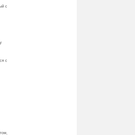
ый с
у
ся с
том,