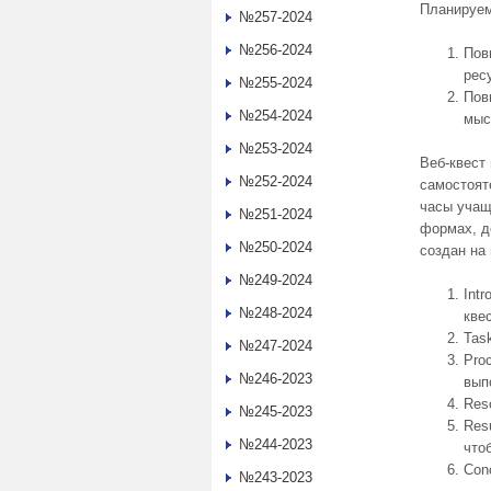
Планируем
№257-2024
№256-2024
Пов
рес
№255-2024
Пов
№254-2024
мыс
№253-2024
Веб-квест
№252-2024
самостоят
часы учащ
№251-2024
формах, д
№250-2024
создан на
№249-2024
Int
№248-2024
кве
Tas
№247-2024
Pro
№246-2023
вып
Res
№245-2023
Res
№244-2023
что
Сon
№243-2023