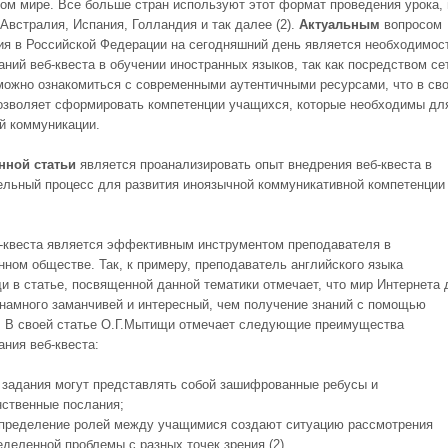
ом мире. Все больше стран используют этот формат проведения урока, 
Австралия, Испания, Голландия и так далее (2).
Актуальным
вопросом
ия в Российской Федерации на сегодняшний день является необходимос
аний веб-квеста в обучении иностранных языков, так как посредством се
можно ознакомиться с современными аутентичными ресурсами, что в св
озволяет сформировать компетенции учащихся, которые необходимы дл
й коммуникации.
нной статьи
является проанализировать опыт внедрения веб-квеста в
ельный процесс для развития иноязычной коммуникативной компетенции
-квеста является эффективным инструментом преподавателя в
нном обществе. Так, к примеру, преподаватель английского языка
и в статье, посвященной данной тематики отмечает, что мир Интернета 
намного заманчивей и интересный, чем получение знаний с помощью
. В своей статье О.Г.Мытищи отмечает следующие преимущества
ания веб-квеста:
 задания могут представлять собой зашифрованные ребусы и
нственные послания;
пределение ролей между учащимися создают ситуацию рассмотрения
еделенной проблемы с разных точек зрения (2).