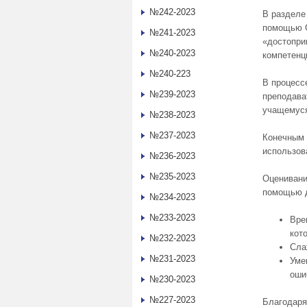
№242-2023
В разделе
помощью G
№241-2023
«достопри
№240-2023
компетенц
№240-223
В процесс
№239-2023
преподава
учащемуся
№238-2023
№237-2023
Конечным 
использов
№236-2023
№235-2023
Оценивани
помощью д
№234-2023
№233-2023
Вре
кот
№232-2023
Сла
№231-2023
Уме
оши
№230-2023
№227-2023
Благодаря