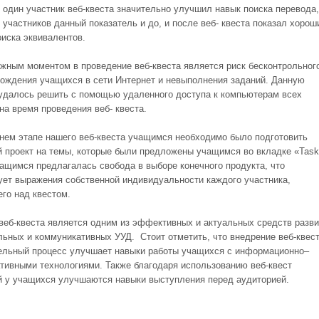
о один участник веб-квеста значительно улучшил навык поиска перевода,
 участников данный показатель и до, и после веб- квеста показал хорош
оиска эквивалентов.
жным моментом в проведение веб-квеста является риск бесконтрольног
ождения учащихся в сети Интернет и невыполнения заданий. Данную
удалось решить с помощью удаленного доступа к компьютерам всех
на время проведения веб- квеста.
нем этапе нашего веб-квеста учащимся необходимо было подготовить
й проект на темы, которые были предложены учащимся во вкладке «Task
ащимся предлагалась свобода в выборе конечного продукта, что
ует выражения собственной индивидуальности каждого участника,
го над квестом.
веб-квеста является одним из эффективных и актуальных средств разви
льных и коммуникативных УУД. Стоит отметить, что внедрение веб-квест
ельный процесс улучшает навыки работы учащихся с информационно–
тивными технологиями. Также благодаря использованию веб-квест
й у учащихся улучшаются навыки выступления перед аудиторией.