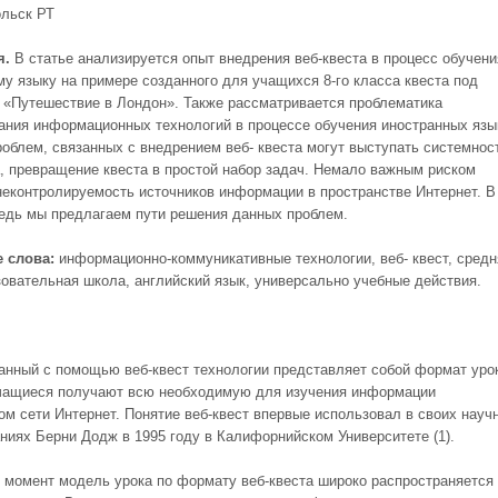
ольск РТ
я.
В статье анализируется опыт внедрения веб-квеста в процесс обучени
му языку на примере созданного для учащихся 8-го класса квеста под
 «Путешествие в Лондон». Также рассматривается проблематика
ания информационных технологий в процессе обучения иностранных язы
роблем, связанных с внедрением веб- квеста могут выступать системнос
а, превращение квеста в простой набор задач. Немало важным риском
неконтролируемость источников информации в пространстве Интернет. В
едь мы предлагаем пути решения данных проблем.
 слова:
информационно-коммуникативные технологии, веб- квест, средн
овательная школа, английский язык, универсально учебные действия.
данный с помощью веб-квест технологии представляет собой формат урок
чащиеся получают всю необходимую для изучения информации
ом сети Интернет. Понятие веб-квест впервые использовал в своих науч
ниях Берни Додж в 1995 году в Калифорнийском Университете (1).
 момент модель урока по формату веб-квеста широко распространяется