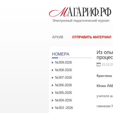
Электронный педагогический журнал
АРХИВ
ОТПРАВИТЬ МАТЕРИАЛ
Из опы
НОМЕРА
процес
№309-2026
15.12.2
№308-2026
К
ристина
№307-2026
№306-2026
Ю
лия
Л
А
№305-2026
учителя а
№304-2026
гимназии
№303 -2026