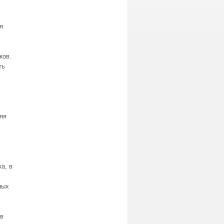
я
ков.
ть
яя
а, в
ных
 в