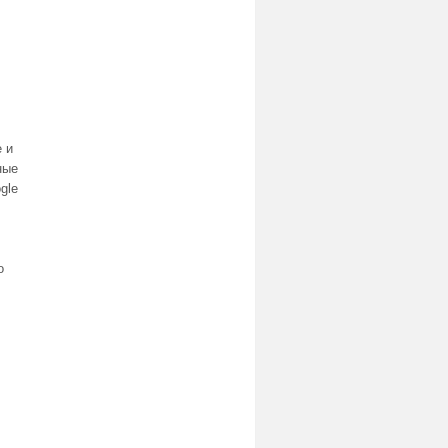
.
 и
ные
gle
о