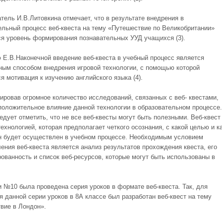
тель И.В.Литовкина отмечает, что в результате внедрения в
ельный процесс веб-квеста на тему «Путешествие по Великобритании»
я уровень формирования познавательных УУД учащихся (3).
 Е.В.Наконечной введение веб-квеста в учебный процесс является
ым способом внедрения игровой технологии, с помощью которой
я мотивация к изучению английского языка (4).
ировав огромное количество исследований, связанных с веб- квестами,
положительное влияние данной технологии в образовательном процессе.
едует отметить, что не все веб-квесты могут быть полезными. Веб-квест
ехнологией, которая предполагает четкого осознания, с какой целью и к
н будет осуществлен в учебном процессе. Необходимым условием
ения веб-квеста является анализ результатов прохождения квеста, его
рованность и список веб-ресурсов, которые могут быть использованы в
и №10 была проведена серия уроков в формате веб-квеста. Так, для
я данной серии уроков в 8А классе был разработан веб-квест на тему
вие в Лондон».