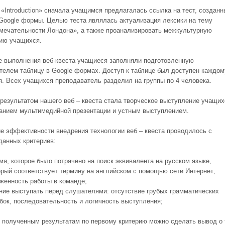
 «Introduction» сначала учащимся предлагалась ссылка на тест, созданн
oogle формы. Целью теста являлась актуализация лексики на тему
мечательности Лондона», а также проанализировать межкультурную
ию учащихся.
е выполнения веб-квеста учащиеся заполняли подготовленную
телем таблицу в Google формах. Доступ к таблице был доступен каждом
. Всех учащихся преподаватель разделил на группы по 4 человека.
результатом нашего веб – квеста стала творческое выступление учащих
анием мультимедийной презентации и устным выступлением.
е эффективности внедрения технологии веб – квеста проводилось с
анных критериев:
мя, которое было потрачено на поиск эквивалента на русском языке,
орый соответствует термину на английском с помощью сети Интернет;
женность работы в команде;
ние выступать перед слушателями: отсутствие грубых грамматических
бок, последовательность и логичность выступления;
 полученным результатам по первому критерию можно сделать вывод о 