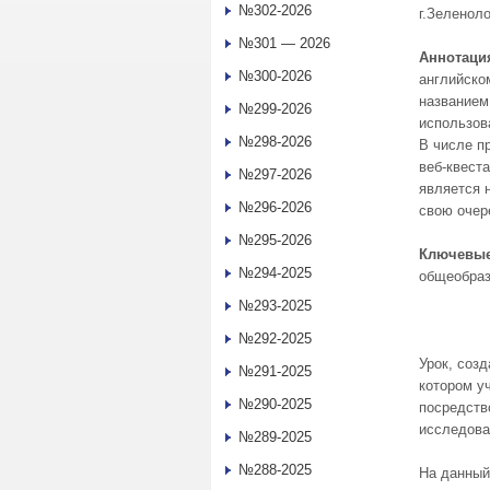
№302-2026
г.Зеленол
№301 — 2026
Аннотаци
№300-2026
английско
названием
№299-2026
использов
№298-2026
В числе п
веб-квест
№297-2026
является 
№296-2026
свою очер
№295-2026
Ключевые
№294-2025
общеобраз
№293-2025
№292-2025
Урок, соз
№291-2025
котором у
№290-2025
посредств
исследова
№289-2025
№288-2025
На данный