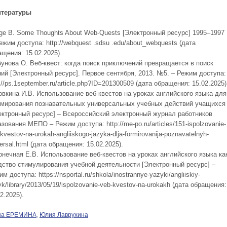
итературы
ge B. Some Thoughts About Web-Quests [Электронный ресурс] 1995–1997
ежим доступа: http://webquest .sdsu .edu/about_webquests (дата
ащения: 15.02.2025).
бунова О. Веб-квест: когда поиск приключений превращается в поиск
ний [Электронный ресурс]. Первое сентября, 2013. №5. – Режим доступа:
://ps.1september.ru/article.php?ID=201300509 (дата обращения: 15.02.2025)
овкина И.В. Использование веб-квестов на уроках английского языка для
мирования познавательных универсальных учебных действий учащихся
ектронный ресурс] – Всероссийский электронный журнал работников
зования МЕПО – Режим доступа: http://me-po.ru/articles/151-ispolzovanie-
kvestov-na-urokah-angliiskogo-jazyka-dlja-formirovanija-poznavatelnyh-
ersal.html (дата обращения: 15.02.2025).
онечная Е.В. Использование веб-квестов на уроках английского языка ка
дство стимулирования учебной деятельности [Электронный ресурс] –
м доступа: https://nsportal.ru/shkola/inostrannye-yazyki/angliiskiy-
k/library/2013/05/19/ispolzovanie-veb-kvestov-na-urokakh (дата обращения:
2.2025).
на ЕРЕМИНА
,
Юлия Лаврухина