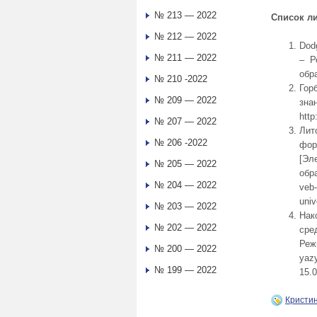
№ 213 — 2022
Список л
№ 212 — 2022
Dod
№ 211 — 2022
– Р
обр
№ 210 -2022
Гор
№ 209 — 2022
зна
http
№ 207 — 2022
Лит
№ 206 -2022
фор
[Эл
№ 205 — 2022
обра
№ 204 — 2022
veb-
univ
№ 203 — 2022
Нак
№ 202 — 2022
сре
Режи
№ 200 — 2022
yazy
№ 199 — 2022
15.0
Кристи