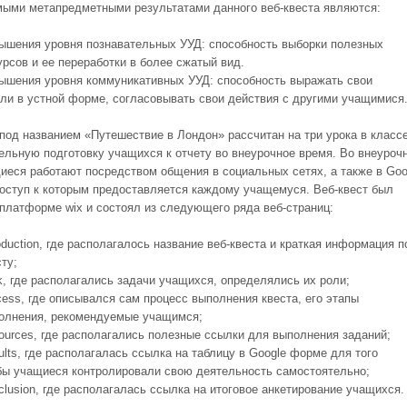
ыми метапредметными результатами данного веб-квеста являются:
ышения уровня познавательных УУД: способность выборки полезных
урсов и ее переработки в более сжатый вид.
ышения уровня коммуникативных УУД: способность выражать свои
ли в устной форме, согласовывать свои действия с другими учащимися
 под названием «Путешествие в Лондон» рассчитан на три урока в классе
ельную подготовку учащихся к отчету во внеурочное время. Во внеуроч
иеся работают посредством общения в социальных сетях, а также в Goo
оступ к которым предоставляется каждому учащемуся. Веб-квест был
 платформе wix и состоял из следующего ряда веб-страниц:
roduction, где располагалось название веб-квеста и краткая информация п
сту;
k, где располагались задачи учащихся, определялись их роли;
cess, где описывался сам процесс выполнения квеста, его этапы
олнения, рекомендуемые учащимся;
ources, где располагались полезные ссылки для выполнения заданий;
ults, где располагалась ссылка на таблицу в Google форме для того
бы учащиеся контролировали свою деятельность самостоятельно;
clusion, где располагалась ссылка на итоговое анкетирование учащихся.