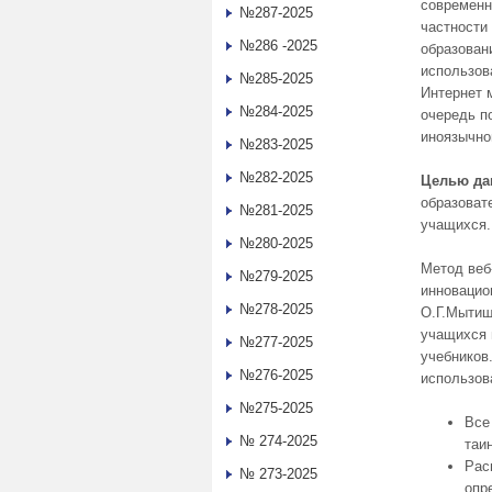
современн
№287-2025
частности 
№286 -2025
образован
использов
№285-2025
Интернет 
№284-2025
очередь п
иноязычно
№283-2025
№282-2025
Целью да
образоват
№281-2025
учащихся.
№280-2025
Метод веб
№279-2025
инновацио
№278-2025
О.Г.Мытищ
учащихся 
№277-2025
учебников
№276-2025
использов
№275-2025
Все
№ 274-2025
таи
Рас
№ 273-2025
опр