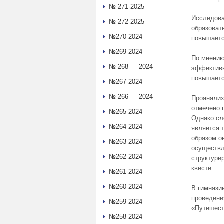
№ 271-2025
Исследова
№ 272-2025
образоват
№270-2024
повышаетс
№269-2024
По мнению
№ 268 — 2024
эффективн
повышаетс
№267-2024
№ 266 — 2024
Проанализ
отмечено 
№265-2024
Однако сл
№264-2024
является т
образом о
№263-2024
осуществл
№262-2024
структури
квесте.
№261-2024
№260-2024
В гимнази
проведени
№259-2024
«Путешест
№258-2024