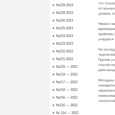
что тольк
№229-2023
остальных
№228-2023
уровень п
№226-2023
Немало ва
№225-2023
времяпров
проблему 
№224-2023
учащихся 
№223-2023
На послед
№222-2022
творчески
№221-2022
Причем уч
способств
№220 — 2022
работающе
№219 — 2022
Методика 
№217 — 2022
познавате
№218 — 2022
образоват
коммуника
№216 — 2022
технологи
№215 — 2022
№ 214 — 2022