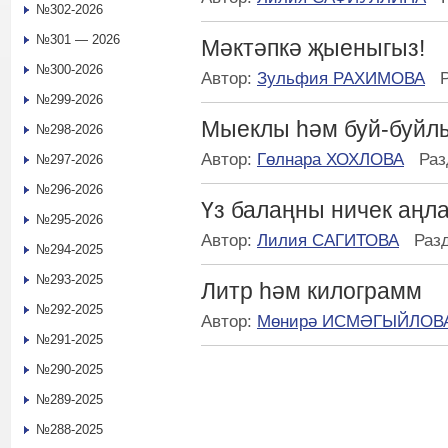
№302-2026
№301 — 2026
Мәктәпкә җыеныгыз!
№300-2026
Автор:
Зульфия РАХИМОВА
№299-2026
Мыеклы һәм буй-буйл
№298-2026
Автор:
Гөлнара ХОХЛОВА
Раз
№297-2026
№296-2026
Үз балаңны ничек аңл
№295-2026
Автор:
Лилия САГИТОВА
Раз
№294-2025
№293-2025
Литр һәм килограмм
№292-2025
Автор:
Мөнирә ИСМӘГЫЙЛОВ
№291-2025
№290-2025
№289-2025
№288-2025