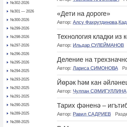
№302-2026
№301 — 2026
«Дети на дороге»
№300-2026
Автор:
Алсу Фахрутдинова
,
Кад
№299-2026
Технология кладки из 
№298-2026
Автор:
Ильдар СУЛЕЙМАНОВ
№297-2026
№296-2026
Деление на трехзначн
№295-2026
Автор:
Лариса СИМОНОВА
Р
№294-2025
№293-2025
Йөрәк һәм кан әйлән
№292-2025
Автор:
Чулпан СӘМИГУЛЛИНА
№291-2025
Тарих фәненә – игътиб
№290-2025
№289-2025
Автор:
Равил САДРИЕВ
Разд
№288-2025