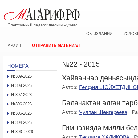
Электронный педагогический журнал
ОБ ИЗДАНИИ
УСЛОВ
АРХИВ
ОТПРАВИТЬ МАТЕРИАЛ
№22 - 2015
НОМЕРА
№309-2026
Хайваннар дөньясынд
№308-2026
Автор:
Гөлфия ШӘЙХЕТДИНО
№307-2026
Балачактан алган тәр
№306-2026
Автор:
Чулпан Шәңгәрәева
Ра
№305-2026
№304-2026
Гимназиядә милли бел
№303 -2026
Автор:
Тәслимә ХАЛИКОВА
Р