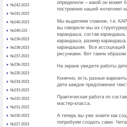
определили – какой он может 
№242-2023
построение нашей интеллект-к
№241-2023
Мы выделяем главное, т.е. КА
№240-2023
вы говорили мы их структуриру
№240-223
карандаша, состав карандаша,
№239-2023
карандаша, размер карандаша,
карандашом. Все ассоциаций 
№238-2023
рисунками. Вот таким образом 
№237-2023
№236-2023
На экране увидите работы дете
№235-2023
Конечно, есть разные варианты
№234-2023
дети каждое предложение текс
№233-2023
Практическая работа по соста
№232-2023
мастер-класса.
№231-2023
А теперь вы уже знаете как со
№230-2023
попробуем создать сами. Чита
№227-2023