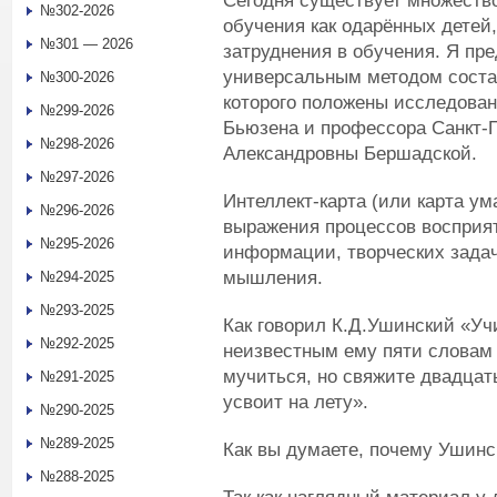
Сегодня существует множеств
№302-2026
обучения как одарённых детей
№301 — 2026
затруднения в обучения. Я пр
универсальным методом состав
№300-2026
которого положены исследован
№299-2026
Бьюзена и профессора Санкт-П
№298-2026
Александровны Бершадской.
№297-2026
Интеллект-карта (или карта ум
№296-2026
выражения процессов восприят
№295-2026
информации, творческих задач
мышления.
№294-2025
№293-2025
Как говорил К.Д.Ушинский «Уч
№292-2025
неизвестным ему пяти словам 
мучиться, но свяжите двадцать
№291-2025
усвоит на лету».
№290-2025
№289-2025
Как вы думаете, почему Ушинс
№288-2025