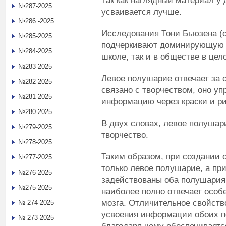
Так как наглядный материал у 
№287-2025
усваивается лучше.
№286 -2025
Исследования Тони Бьюзена (с
№285-2025
подчеркивают доминирующую р
№284-2025
школе, так и в обществе в це
№283-2025
Левое полушарие отвечает за с
№282-2025
связано с творчеством, оно уп
№281-2025
информацию через краски и р
№280-2025
В двух словах, левое полушарие
№279-2025
творчество.
№278-2025
Таким образом, при создании
№277-2025
только левое полушарие, а при
№276-2025
задействованы оба полушария.
№275-2025
наиболее полно отвечает особ
мозга. Отличительное свойств
№ 274-2025
усвоения информации обоих п
№ 273-2025