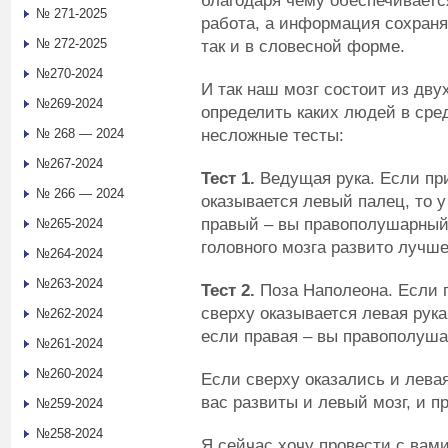
благодаря чему обеспечиваетс
№ 271-2025
работа, а информация сохраняе
№ 272-2025
так и в словесной форме.
№270-2024
И так наш мозг состоит из дву
№269-2024
определить каких людей в сре
несложные тесты:
№ 268 — 2024
№267-2024
Тест 1.
Ведущая рука. Если при
№ 266 — 2024
оказывается левый палец, то у
правый – вы правополушарный.
№265-2024
головного мозга развито лучше
№264-2024
№263-2024
Тест 2.
Поза Наполеона. Если п
сверху оказывается левая рука
№262-2024
если правая – вы правополуш
№261-2024
№260-2024
Если сверху оказались и лева
вас развиты и левый мозг, и п
№259-2024
№258-2024
Я сейчас хочу провести с вам