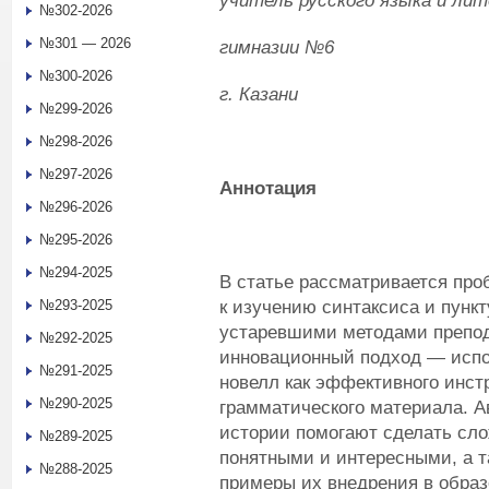
учитель русского языка и л
№302-2026
№301 — 2026
г
имнази
и
№6
№300-2026
г. Казани
№299-2026
№298-2026
№297-2026
Аннотация
№296-2026
№295-2026
№294-2025
В статье рассматривается пр
к изучению синтаксиса и пункт
№293-2025
устаревшими методами препод
№292-2025
инновационный подход — испо
№291-2025
новелл как эффективного инст
№290-2025
грамматического материала. А
истории помогают сделать сло
№289-2025
понятными и интересными, а т
№288-2025
примеры их внедрения в образ