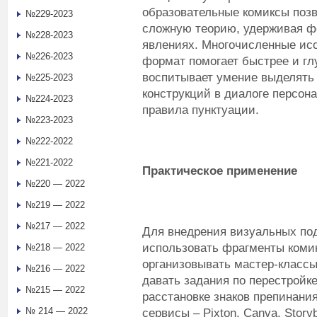
образовательные комиксы позв
№229-2023
сложную теорию, удерживая фо
№228-2023
явлениях. Многочисленные исс
№226-2023
формат помогает быстрее и гл
воспитывает умение выделять 
№225-2023
конструкций в диалоге персона
№224-2023
правила пунктуации.
№223-2023
№222-2022
№221-2022
Практическое применение
№220 — 2022
№219 — 2022
№217 — 2022
Для внедрения визуальных по
использовать фрагменты комик
№218 — 2022
организовывать мастер-классы
№216 — 2022
давать задания по перестройк
№215 — 2022
расстановке знаков препинани
№ 214 — 2022
сервисы – Pixton, Canva, Storyb