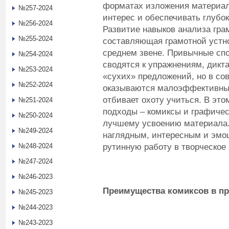
форматах изложения материал
№257-2024
интерес и обеспечивать глубо
№256-2024
Развитие навыков анализа гра
№255-2024
составляющая грамотной устно
среднем звене. Привычные спо
№254-2024
сводятся к упражнениям, дикт
№253-2024
«сухих» предложений, но в со
№252-2024
оказываются малоэффективным
отбивает охоту учиться. В это
№251-2024
подходы – комиксы и графичес
№250-2024
лучшему усвоению материала.
№249-2024
наглядным, интересным и эмо
рутинную работу в творческое 
№248-2024
№247-2024
№246-2023
Преимущества комиксов в п
№245-2023
№244-2023
№243-2023