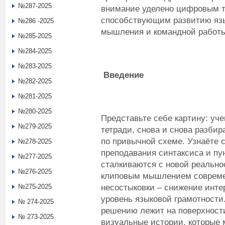
№287-2025
внимание уделено цифровым т
способствующим развитию язы
№286 -2025
мышления и командной работы
№285-2025
№284-2025
№283-2025
Введение
№282-2025
№281-2025
№280-2025
Представьте себе картину: уче
№279-2025
тетради, снова и снова разби
по привычной схеме. Узнаёте
№278-2025
преподавания синтаксиса и пу
№277-2025
сталкиваются с новой реальн
№276-2025
клиповым мышлением современ
несостыковки – снижение инте
№275-2025
уровень языковой грамотности.
№ 274-2025
решению лежит на поверхности
№ 273-2025
визуальные истории, которые 