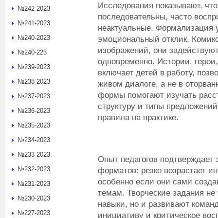
Исследования показывают, что
№242-2023
последовательны, часто воспр
№241-2023
неактуальные. Формализация 
№240-2023
эмоциональный отклик. Комикс
изображений, они задействуют
№240-223
одновременно. Истории, герои,
№239-2023
включает детей в работу, позв
№238-2023
живом диалоге, а не в оторва
формы помогают изучать расст
№237-2023
структуру и типы предложений
№236-2023
правила на практике.
№235-2023
№234-2023
№233-2023
Опыт педагогов подтверждает
№232-2023
форматов: резко возрастает ин
особенно если они сами созд
№231-2023
темам. Творческие задания не
№230-2023
навыки, но и развивают коман
№227-2023
инициативу и критическое вос