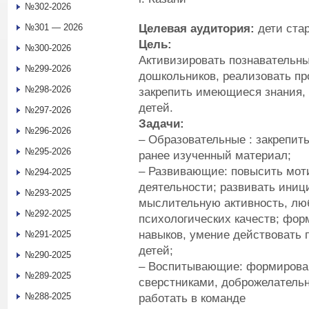
№302-2026
Целевая аудитория:
дети ста
№301 — 2026
Цель:
№300-2026
Активизировать познавательн
№299-2026
дошкольников, реализовать пр
№298-2026
закрепить имеющиеся знания, 
детей.
№297-2026
Задачи:
№296-2026
– Образовательные : закрепить
№295-2026
ранее изученный материал;
– Развивающие: повысить мот
№294-2025
деятельности; развивать иниц
№293-2025
мыслительную активность, лю
№292-2025
психологических качеств; фо
навыков, умение действовать 
№291-2025
детей;
№290-2025
– Воспитывающие: формирован
№289-2025
сверстниками, доброжелатель
№288-2025
работать в команде