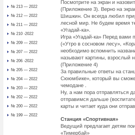
Посмотрите на экран и назовит
№ 213 — 2022
(Приложение 3). Верно на экра
Шишкин. Он всегда любил приро
№ 212 — 2022
лесной мир. Не будем время т
№ 211 — 2022
«Угадай-ка».
№ 210 -2022
Игра «Угадай-ка» Перед вами
№ 209 — 2022
(«Утро в сосновом лесу», «Кор
необходимо вспомнить названи
№ 207 — 2022
называют картины, взрослый н
№ 206 -2022
(Приложение 4)
№ 205 — 2022
За правильные ответы на стан
Сююмбике», который вы сможе
№ 204 — 2022
чемодане .
№ 203 — 2022
Ну, а нам пора отправляться 
№ 202 — 2022
отправимся дальше (воспитат
карты и читает куда они отпра
№ 200 — 2022
№ 199 — 2022
Станция «Спортивная»
Ведущий предлагает детям пои
«Тимербай»