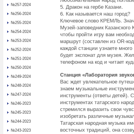
любознательный народ поглазе
№257-2024
5. Дракон на гербе Казани.
6. Как называется наш город?
№256-2024
Ключевое слово КРЕМЛЬ. Знач
№255-2024
Музей-заповедник Казанского К
№254-2024
чтобы пройти игру вам необх
№253-2024
маршрут (составлен из OR-код
каждой станции узнаете много 
№252-2024
будет экспонат для музея. Жел
№251-2024
телефоном на код и читает куд
№250-2024
Станция «Лаборатория звуко
№249-2024
Вас ждет увлекательное путеш
№248-2024
знаем музыкальные инструмен
№247-2024
инструменты (ответы детей). 
инструментах татарского наро
№246-2023
стремился выразить свои чувст
№245-2023
изобретать различные музыка
№244-2023
Татарская народная музыка им
восточных традиций, она созв
№243-2023