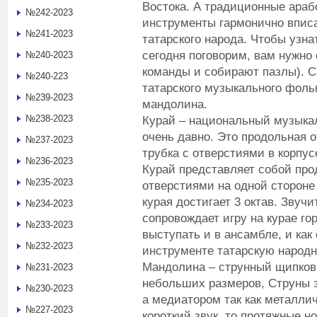
Востока. А традиционные ара
№242-2023
инструменты гармонично вписа
№241-2023
татарского народа. Чтобы узна
сегодня поговорим, вам нужно 
№240-2023
команды и собирают пазлы). 
№240-223
татарского музыкального фольк
№239-2023
мандолина.
№238-2023
Курай – национальный музыка
очень давно. Это продольная 
№237-2023
трубка с отверстиями в корпус
№236-2023
Курай представляет собой про
№235-2023
отверстиями на одной стороне 
курая достигает 3 октав. Звучи
№234-2023
сопровождает игру на курае го
№233-2023
выступать и в ансамбле, и как
№232-2023
инструменте татарскую народ
Мандолина – струнный щипко
№231-2023
небольших размеров, Струны 
№230-2023
а медиатором так как металл
№227-2023
короткий звук, то протяжные 