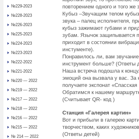
повторением одного и того же з
№229-2023
Кубыз –Звучащим телом кубыза
№228-2023
звука – палец исполнителя, пр
№226-2023
кубыз зажимают губами и прид
№225-2023
зубам. Язычок защипывается п
приходит в состоянии вибрации
№224-2023
инстументе).
№223-2023
Понравилось ли, вам звучание
№222-2022
инструмент больше? (Ответы 
Наша встреча подошла к концу
№221-2022
эмоций она вызвала у вас. За
№220 — 2022
получаете экспонат «Спасская
№219 — 2022
Обратимся к нашему маршрутно
(Считывает QR- код )
№217 — 2022
№218 — 2022
Станция «Галерея картин»
№216 — 2022
Вот и прибыли в галерею карт
творчеством, каких художнико
№215 — 2022
(Ответы детей)
№ 214 — 2022