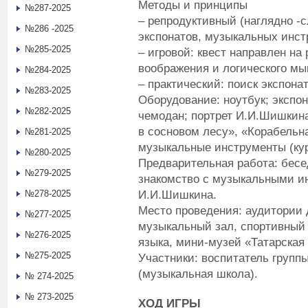
Методы и принципы
№287-2025
– репродуктивный (наглядно -с
№286 -2025
экспонатов, музыкальных инстр
№285-2025
– игровой: квест направлен на
воображения и логического м
№284-2025
– практический: поиск экспонат
№283-2025
Оборудование: ноутбук; экспо
№282-2025
чемодан; портрет И.И.Шишкина
в сосновом лесу», «Корабельн
№281-2025
музыкальные инструменты (кур
№280-2025
Предварительная работа: бесе
№279-2025
знакомство с музыкальными и
И.И.Шишкина.
№278-2025
Место проведения: аудитории д
№277-2025
музыкальный зал, спортивный 
№276-2025
языка, мини-музей «Татарская 
№275-2025
Участники: воспитатель групп
(музыкальная школа).
№ 274-2025
№ 273-2025
ХОД ИГРЫ