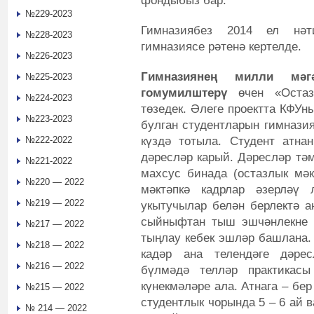
фондыбыз бар.
№229-2023
Гимназиябез 2014 ел нәт
№228-2023
гимназиясе рәтенә кертелде.
№226-2023
Гимназиянең милли мәгә
№225-2023
гомумилштерү
өчен «Оста
№224-2023
төзедек. Әлеге проектта КФУн
№223-2023
булган студентларын гимнази
күздә тотыла. Студент атна
№222-2022
дәресләр карый. Дәресләр тәм
№221-2022
махсус бинада (остазлык мә
№220 — 2022
мәктәпкә кадрлар әзерләү 
№219 — 2022
укытучылар белән берлектә ан
сыйныфтан тыш эшчәнлекне 
№217 — 2022
тыңлау кебек эшләр башлана. 
№218 — 2022
кадәр ана телендәге дәре
№216 — 2022
бүлмәдә телләр практикасы
күнекмәләре ала. Атнага – бер
№215 — 2022
студентлык чорында 5 – 6 ай в
№ 214 — 2022