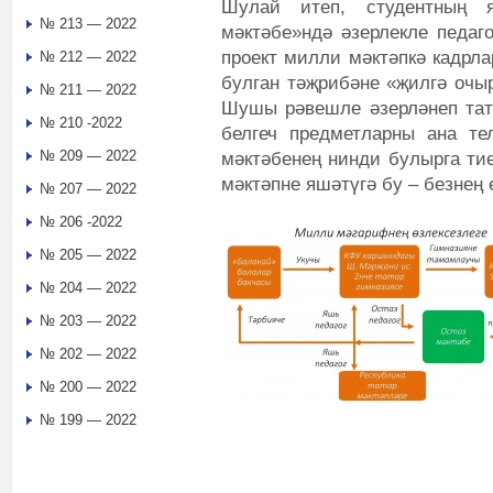
Шулай итеп, студентның 
№ 213 — 2022
мәктәбе»ндә әзерлекле педаго
проект милли мәктәпкә кадрла
№ 212 — 2022
булган тәҗрибәне «җилгә очы
№ 211 — 2022
Шушы рәвешле әзерләнеп тат
№ 210 -2022
белгеч предметларны ана те
№ 209 — 2022
мәктәбенең нинди булырга ти
мәктәпне яшәтүгә бу – безнең
№ 207 — 2022
№ 206 -2022
№ 205 — 2022
№ 204 — 2022
№ 203 — 2022
№ 202 — 2022
№ 200 — 2022
№ 199 — 2022