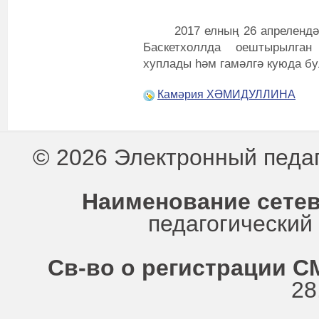
2017 елның 26 апрелендә
Баскетхоллда оештырылган
хуплады һәм гамәлгә куюда б
Камәрия ХӘМИДУЛЛИНА
© 2026 Электронный педа
Наименование сетев
педагогически
Св-во о регистрации СМ
28