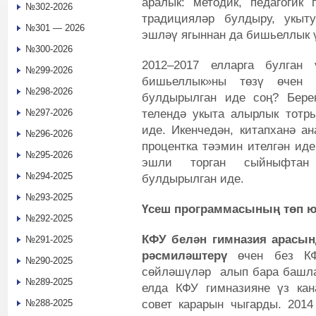
аралык: методик, педагогик 
№302-2026
традицияләр булдыру, укыту
№301 — 2026
эшләү ягыннан да бишьеллык 
№300-2026
2012–2017 елларга булган
№299-2026
бишьеллык»ны төзү өчен 
№298-2026
булдырылган иде соң? Берен
телендә укыта алырлык тотры
№297-2026
иде. Икенчедән, китапханә ан
№296-2026
процентка тәэмин ителгән иде
№295-2026
эшли торган сыйныфтан
№294-2025
булдырылган иде.
№293-2025
Үсеш программасының төп ю
№292-2025
КФУ белән гимназия арасы
№291-2025
рәсмиләштерү
өчен без КФ
№290-2025
сөйләшүләр алып бара башлад
№289-2025
елда КФУ гимназияне үз ка
совет карарын чыгарды. 201
№288-2025