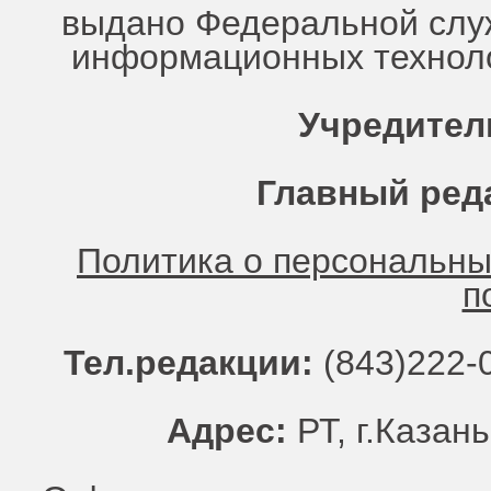
выдано Федеральной служ
информационных техноло
Учредител
Главный ред
Политика о персональн
п
Тел.редакции:
(843)222-0
Адрес:
РТ, г.Казань