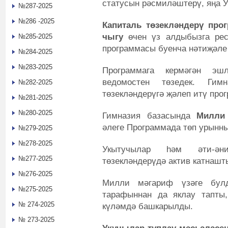
статусын рәсмиләштерү, яңа У
№287-2025
№286 -2025
Капиталь төзекләндерү пр
чыгу
өчен үз алдыбызга рес
№285-2025
программасы буенча нәтиҗәл
№284-2025
№283-2025
Программага кермәгән эш
ведомостен төзедек. Гимн
№282-2025
төзекләндерүгә җәлеп итү пр
№281-2025
№280-2025
Гимназия базасында
Милли 
әлеге Программада төп урынн
№279-2025
№278-2025
Укытучылар һәм әти-әни
№277-2025
төзекләндерүдә актив катнашт
№276-2025
Милли мәгариф үзәге булд
№275-2025
тарафыннан да яклау тапты
№ 274-2025
күләмдә башкарылды.
№ 273-2025