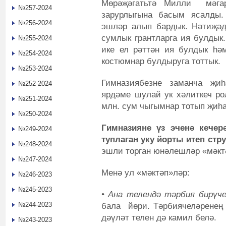
Мөрәҗәгатьтә Милли мәгар
№257-2024
зарурлыгына басым ясалды.
№256-2024
эшләр алып бардык. Нәтиҗәд
сумлык грантларга ия булдык
№255-2024
ике ел рәттән ия булдык һә
№254-2024
костюмнар булдыруга тоттык.
№253-2024
Гимназиябезне заманча җи
№252-2024
ярдәме шулай ук хәлиткеч ро
№251-2024
млн. сум чыгымнар тотып җиһ
№250-2024
Гимназияне үз эченә кече
№249-2024
туплаган уку йорты итеп ст
№248-2024
эшли торган юнәлешләр «мәкт
№247-2024
Менә ул «мәктәп»ләр:
№246-2023
№245-2023
• Ана телендә тәрбия бирүч
№244-2023
бала йөри. Тәрбиячеләренең
дәүләт телен дә камил белә.
№243-2023