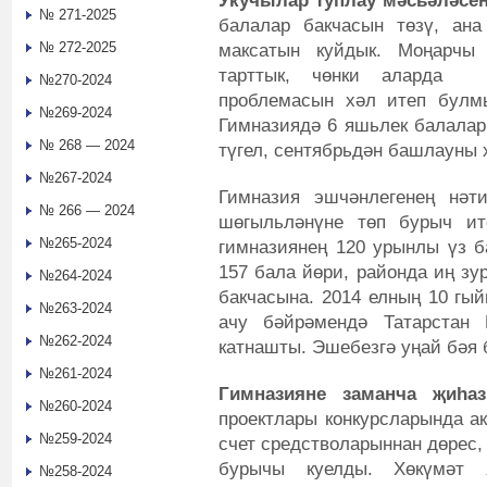
Укучылар туплау мәсьәләсен
№ 271-2025
балалар бакчасын төзү, ана
№ 272-2025
максатын куйдык. Моңарчы
тарттык, чөнки аларда 
№270-2024
проблемасын хәл итеп булм
№269-2024
Гимназиядә 6 яшьлек балалар
№ 268 — 2024
түгел, сентябрьдән башлауны х
№267-2024
Гимназия эшчәнлегенең нәт
№ 266 — 2024
шөгыльләнүне төп бурыч и
№265-2024
гимназиянең 120 урынлы үз ба
157 бала йөри, районда иң зу
№264-2024
бакчасына. 2014 елның 10 гы
№263-2024
ачу бәйрәмендә Татарстан 
№262-2024
катнашты. Эшебезгә уңай бәя 
№261-2024
Гимназияне заманча җиһа
№260-2024
проектлары конкурсларында ак
№259-2024
счет средстволарыннан дөрес,
бурычы куелды. Хөкүмәт я
№258-2024