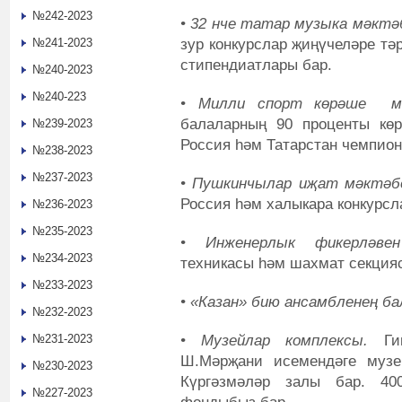
№242-2023
• 32 нче татар музыка мәктә
зур конкурслар җиңүчеләре т
№241-2023
стипендиатлары бар.
№240-2023
№240-223
• Милли спорт көрәше мә
балаларның 90 проценты кө
№239-2023
Россия һәм Татарстан чемпион
№238-2023
№237-2023
• Пушкинчылар иҗат мәктәб
Россия һәм халыкара конкурсл
№236-2023
№235-2023
• Инженерлык фикерләве
№234-2023
техникасы һәм шахмат секцияс
№233-2023
• «Казан» бию ансамбленең б
№232-2023
• Музейлар комплексы.
Гим
№231-2023
Ш.Мәрҗани исемендәге музе
№230-2023
Күргәзмәләр залы бар. 40
№227-2023