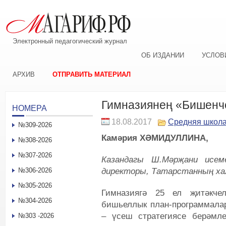
Электронный педагогический журнал
ОБ ИЗДАНИИ
УСЛОВ
АРХИВ
ОТПРАВИТЬ МАТЕРИАЛ
Гимназиянең «Бишенч
НОМЕРА
18.08.2017
Средняя школ
№309-2026
Камәрия ХӘМИДУЛЛИНА,
№308-2026
№307-2026
Казандагы Ш.Мәрҗани исем
директоры, Татарстанның х
№306-2026
№305-2026
Гимназиягә 25 ел җитәкче
№304-2026
бишьеллык план-программала
– үсеш стратегиясе берәмле
№303 -2026