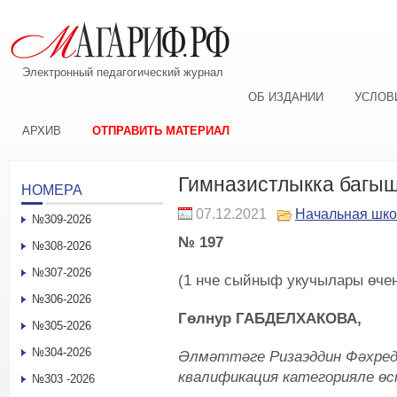
Электронный педагогический журнал
ОБ ИЗДАНИИ
УСЛОВ
АРХИВ
ОТПРАВИТЬ МАТЕРИАЛ
Гимназистлыкка баг
НОМЕРА
07.12.2021
Начальная шк
№309-2026
№ 197
№308-2026
№307-2026
(1 нче сыйныф укучылары өчен
№306-2026
Гөлнур ГАБДЕЛХАКОВА,
№305-2026
№304-2026
Әлмәттәге Ризаэддин Фәхредд
квалификация категорияле өс
№303 -2026