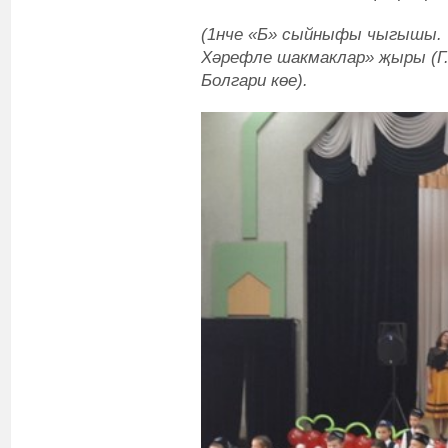
(1нче «Б» сыйныфы чыгышы.
Хәрефле шакмаклар» җыры (Г.
Болгари көе).