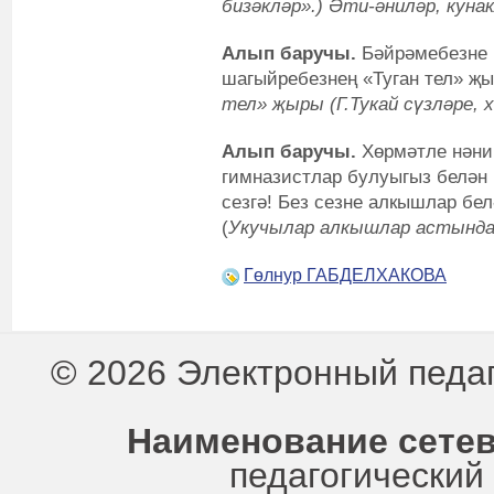
бизәкләр».) Әти-әниләр, куна
Алып баручы.
Бәйрәмебезне 
шагыйребезнең «Туган тел» җ
тел» җыры (Г.Тукай сүзләре, 
Алып баручы.
Хөрмәтле нәни 
гимназистлар булуыгыз белән
сезгә! Без сезне алкышлар бе
(
Укучылар алкышлар астында 
Гөлнур ГАБДЕЛХАКОВА
© 2026 Электронный педа
Наименование сетев
педагогически