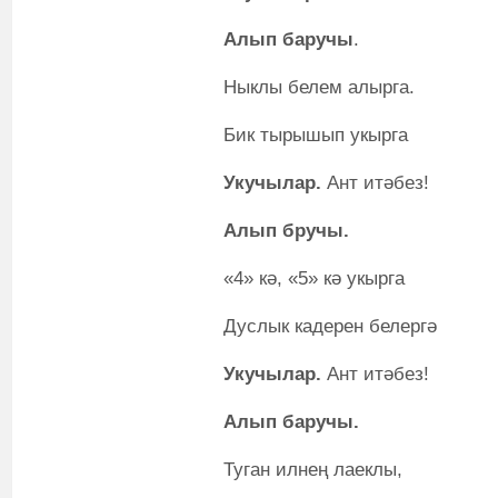
Алып баручы
.
Ныклы белем алырга.
Бик тырышып укырга
Укучылар.
Ант итәбез!
Алып бручы.
«4» кә, «5» кә укырга
Дуслык кадерен белергә
Укучылар.
Ант итәбез!
Алып баручы.
Туган илнең лаеклы,