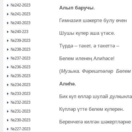
№242-2023
Алып баручы
.
№241-2023
Гимназия шәкерте булу өчен
№240-2023
№240-223
Шушы күпер аша үтәсе.
№239-2023
Түрдә – тәхет, ә тәхеттә –
№238-2023
Белем иленең Алиһәсе!
№237-2023
№236-2023
(
Музыка. Фәрештәләр Белем А
№235-2023
Алиһә.
№234-2023
№233-2023
Бик күп еллар шулай дулкынла
№232-2023
Күпләр үтте белем күперен.
№231-2023
№230-2023
Беренчегә килгән шәкертләрне
№227-2023