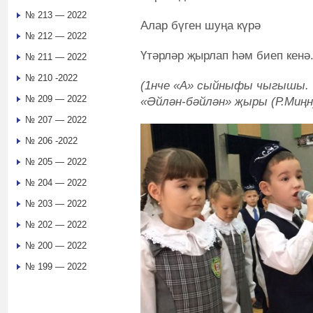
№ 213 — 2022
Алар бүген шуңа күрә
№ 212 — 2022
Үтәрләр җырлап һәм биеп кенә
№ 211 — 2022
№ 210 -2022
(1нче «А» сыйныфы чыгышы. 
№ 209 — 2022
«Әйлән-бәйлән» җыры (Р.Миңн
№ 207 — 2022
№ 206 -2022
№ 205 — 2022
№ 204 — 2022
№ 203 — 2022
№ 202 — 2022
№ 200 — 2022
№ 199 — 2022