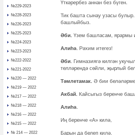
Үткәрербез аннан без бүген.
№229-2023
Тик башта сынау узасы булыр.
№228-2023
башлыйбыз.
№226-2023
№225-2023
Әби.
Үзем башласам, ярармы 
№224-2023
Алиһә.
Рәхим итегез!
№223-2023
№222-2022
Әби
. Гимназиягә килгән укучы
телләрендә сөйли, җырлый бе
№221-2022
№220 — 2022
Тәмлетамак.
Ә бии беләләрме
№219 — 2022
Акбай.
Кайсыгыз беренче баш
№217 — 2022
№218 — 2022
Алиһә.
№216 — 2022
Иң беренче «А» килә,
№215 — 2022
Барын да белеп килә.
№ 214 — 2022