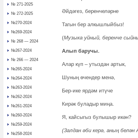
№ 271-2025
Әйдәгез, беренчеләрне
№ 272-2025
№270-2024
Тагын бер алкышлыйбыз!
№269-2024
(
Музыка уйный, беренче сыйны
№ 268 — 2024
Алып баручы.
№267-2024
№ 266 — 2024
Алар күп – утыздан артык,
№265-2024
Шуның өчендер менә,
№264-2024
№263-2024
Бер-ике ярдәм итүче
№262-2024
Кирәк буладыр миңа.
№261-2024
№260-2024
Я, кайсыгыз булышыр икән?
№259-2024
(Залдан әби керә, аның белән
№258-2024