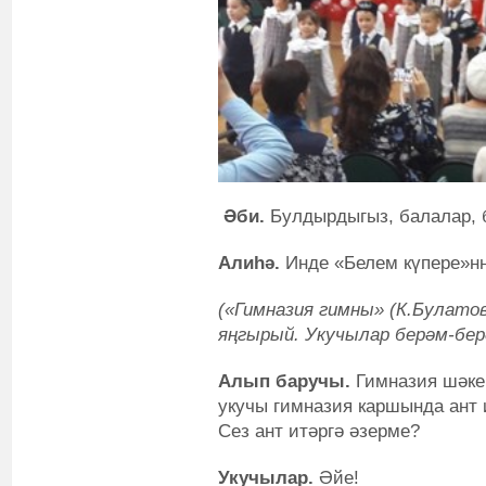
Әби.
Булдырдыгыз, балалар, б
Алиһә.
Инде «Белем күпере»нн
(«Гимназия гимны» (К.Булатов
яңгырый. Укучылар берәм-берә
Алып баручы.
Гимназия шәкер
укучы гимназия каршында ант 
Сез ант итәргә әзерме?
Укучылар.
Әйе!