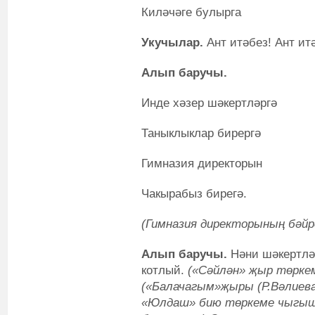
Киләчәге булырга
Укучылар.
Ант итәбез! Ант итә
Алып баручы.
Инде хәзер шәкертләргә
Таныклыклар бирергә
Гимназия директорын
Чакырабыз бирегә.
(Гимназия директорының бәйр
Алып баручы.
Нәни шәкертлә
котлый.
(«Сәйлән» җыр төрке
(«Балачагым»җыры (Р.Вәлиева
«Юлдаш» бию төркеме чыгыш