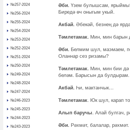
№257-2024
Әби.
Үзем булышсам, ярыймы? 
Биредә өч оныгым укый.
№256-2024
№255-2024
Акбай.
Әбекәй, безнең дә ярдә
№254-2024
Тәмлетамак.
Мин, мин барын 
№253-2024
№252-2024
Әби.
Белмим шул, маэмаем, пе
Оланнар сез ризамы?
№251-2024
№250-2024
Тәмлетамак.
Мин, мин бии дә
№249-2024
беләм. Барысын да булдырам.
№248-2024
Акбай.
Һи, мактанчык…
№247-2024
Тәмлетамак
. Юк шул, карап то
№246-2023
№245-2023
Алып баручы
. Алай булгач, р
№244-2023
Әби.
Рәхмәт, балалар, рәхмәт.
№243-2023