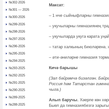
№302-2026
Максат:
№301 — 2026
– 1 нче сыйныфларны гимназия
№300-2026
№299-2026
– укучыларны гимназиянең тр
№298-2026
– укучыларда укуга карата уңа
№297-2026
№296-2026
– татар халкының биюләренә,
№295-2026
– әти-әниләрне гимназия тор
№294-2025
Кичә барышы
№293-2025
№292-2025
(Зал бәйрәмчә бизәлгән. Бәйр
№291-2025
Россия һәм Татарстан гимнна
чыга.)
№290-2025
№289-2025
Алып баручы.
Хәерле көн хөр
№288-2025
Быел да гимназиябезгә зарыгы