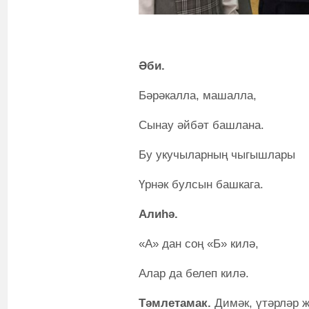
Әби.
Бәрәкалла, машалла,
Сынау әйбәт башлана.
Бу укучыларның чыгышлары
Үрнәк булсын башкага.
Алиһә.
«А» дан соң «Б» килә,
Алар да белеп килә.
Тәмлетамак.
Димәк, үтәрләр җ