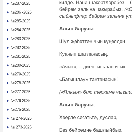
килде. Нәни шәкертләребез –
№287-2025
бәйрәм залына чакырабыз.
(«Ө
№286 -2025
сыйныфлар бәйрәм залына үт
№285-2025
Алып баручы
.
№284-2025
№283-2025
Шул җәһәттән чын күңелдән
№282-2025
Куанып шатланасың.
№281-2025
№280-2025
«Ачык», – диеп, игълан итик
№279-2025
«Багышлау» тантанасын!
№278-2025
(«Ялкын» бию төркеме чыгыш
№277-2025
№276-2025
Алып баручы.
№275-2025
Хәерле сәгатьтә, дуслар,
№ 274-2025
№ 273-2025
Без бәйрәмне башлыйбыз.