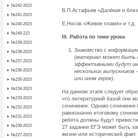
№242-2023
В.П.Астафьев «Далёкая и близк
№241-2023
Е.Носов «Живое пламя» и т.д.
№240-2023
№240-223
III
.
Работа по теме урока
№239-2023
Знакомство с информацие
№238-2023
(материал может быть п
№237-2023
эффективными будут инд
№236-2023
нескольких выпускников 
или ином герое).
№235-2023
№234-2023
На данном этапе следует обра
№233-2023
что литературной базой они мо
сочинении. Однако сочинение 
№232-2023
равнозначно итоговому сочине
№231-2023
ребята должны будут привести
№230-2023
27 задании ЕГЭ может быть за
жизни или исторический факт.
№227-2023