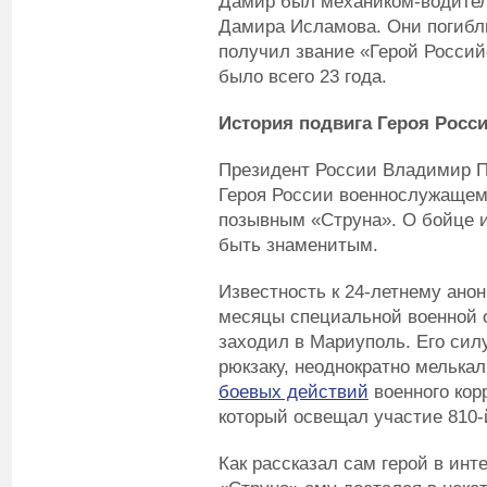
Дамир был механиком-водител
Дамира Исламова. Они погибли
получил звание «Герой Росси
было всего 23 года.
История подвига Героя Росс
Президент России Владимир П
Героя России военнослужащем
позывным «Струна». О бойце и
быть знаменитым.
Известность к 24-летнему ано
месяцы специальной военной 
заходил в Мариуполь. Его сил
рюкзаку, неоднократно мелькал
боевых действий
военного кор
который освещал участие 810-
Как рассказал сам герой в ин