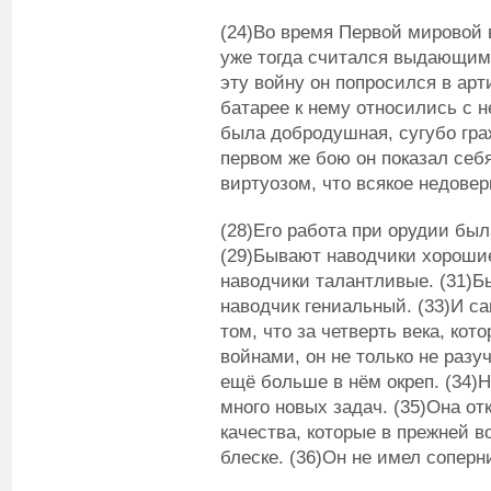
(24)Во время Первой мировой 
уже тогда считался выдающимс
эту войну он попросился в ар
батарее к нему относились с 
была добродушная, сугубо гра
первом же бою он показал себя
виртуозом, что всякое недовер
(28)Его работа при орудии бы
(29)Бывают наводчики хороши
наводчики талантливые. (31)
наводчик гениальный. (33)И с
том, что за четверть века, к
войнами, он не только не разуч
ещё больше в нём окреп. (34)
много новых задач. (35)Она от
качества, которые в прежней в
блеске. (36)Он не имел соперн