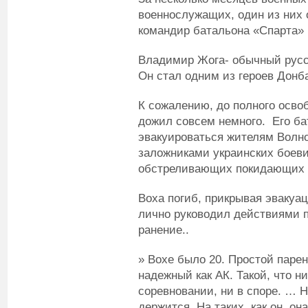
военнослужащих, один из них 
командир батальона «Спарта»
Владимир Жога- обычный русс
Он стал одним из героев Донб
К сожалению, до полного осв
дожил совсем немного. Его ба
эвакуироваться жителям Волно
заложниками украинских боеви
обстреливающих покидающих 
Воха погиб, прикрывая эваку
лично руководил действиями 
ранение..
» Вохе было 20. Простой парен
надежный как АК. Такой, что ни
соревновании, ни в споре. … Н
держится. На таких, как он, о