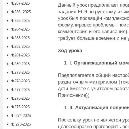
№287-2025
Данный урок предполагает пр
задания ЕГЭ по русскому язык
№286 -2025
урок был посвящён комплексно
№285-2025
формулировке проблемы, поис
№284-2025
комментария и его написания),
требует больше времени и не 
№283-2025
№282-2025
Ход урока
№281-2025
I
. Организационный мом
№280-2025
№279-2025
Предполагается общий настрой
№278-2025
раздаточным материалом (текс
дети вместе с учителем работ
№277-2025
Приложение))
№276-2025
II
. Актуализация получе
№275-2025
№ 274-2025
Поскольку урок не является ур
№ 273-2025
целесообразно проговорить ос