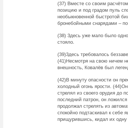
(37) Вместе со своим расчёто
позицию и под градом пуль спо
необыкновенной быстротой би
бронебойными снарядами – по
(38) 3десь уже мало было одно
стояло.
(39)3десь требовалось беззаве
(41)Несмотря на свою ничем н
внешность, Ковалёв был леген
(42)В минуту опасности он пре
холодный огонь ярости. (44)Он
стрелял из своего орудия до п
последний патрон, он ложился
продолжал стрелять из автомат
спокойно подтаскивал к себе 
прищурившись, кидал их одну 