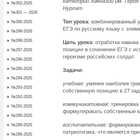
категории гимназии им. Героя
№302-2026
Нурлат
№301 — 2026
Тип урока
: комбинированный у
№300-2026
ЕГЭ по русскому языку с элем
№299-2026
№298-2026
Цель урока
: отработка навык
позиции в сочинении ЕГЭ с и
№297-2026
героизме российских солдат.
№296-2026
№295-2026
Задачи:
№294-2025
учебная:
умение наиболее гра
№293-2025
собственную позицию в 27 зад
№292-2025
коммуникативная:
тренировка 
№291-2025
формулировать собственные м
№290-2025
воспитательная:
формировани
№289-2025
патриотизма, что является пр
№288-2025