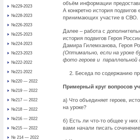
объём информации предостав
№229-2023
А конкретно история подвигов 
№228-2023
принимающих участие в СВО.
№226-2023
Далее – работа с дополнитель
№225-2023
история подвигов Героя Росси
№224-2023
Дамира Гилемханова, Героя Р
(Оптимально, если на уроке 
№223-2023
фото героев и параллельной 
№222-2022
№221-2022
Беседа по содержанию пр
№220 — 2022
Примерный круг вопросов уч
№219 — 2022
а) Что объединяет героев, ис
№217 — 2022
на уроке?
№218 — 2022
№216 — 2022
б) Есть ли что-то общее у них 
вами начали писать сочинени
№215 — 2022
№ 214 — 2022