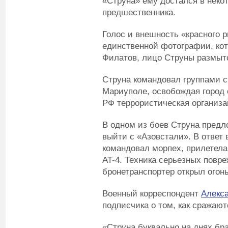
«Струна» ему достался в неко
предшественника.
Голос и внешность «красного р
единственной фотографии, ко
Филатов, лицо Струны размыт
Струна командовал группами с
Мариуполе, освобождая город 
РФ террористическая организа
В одном из боев Струна предл
выйти с «Азовстали». В ответ 
командовал морпех, прилетела
AT-4. Техника серьезных повре
бронетранспортер открыл огон
Военный корреспондент
Алекс
подписчика о том, как сражают
«Струна буквально на днях бр