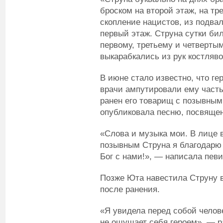
броском на второй этаж, на тр
скопление нацистов, из подва
первый этаж. Струна сутки би
первому, третьему и четверты
выкарабкались из рук костляв
В июне стало известно, что ге
врачи ампутировали ему часть
ранен его товарищ с позывным
опубликовала песню, посвяще
«Слова и музыка мои. В лице
позывным Струна я благодарю
Бог с нами!», — написала певи
Позже Юта навестила Струну в
после ранения.
«Я увидела перед собой челов
не ощущает себя героем», — р