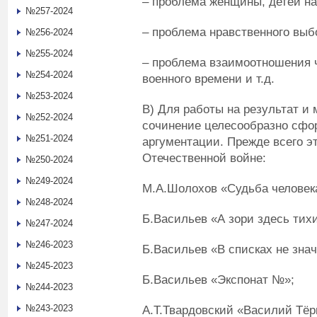
– проблема женщины, детей на
№257-2024
– проблема нравственного выб
№256-2024
№255-2024
– проблема взаимоотношения ч
№254-2024
военного времени и т.д.
№253-2024
В) Для работы на результат и
№252-2024
сочинение целесообразно сфо
№251-2024
аргументации. Прежде всего э
Отечественной войне:
№250-2024
№249-2024
М.А.Шолохов «Судьба человек
№248-2024
Б.Васильев «А зори здесь тих
№247-2024
№246-2023
Б.Васильев «В списках не зна
№245-2023
Б.Васильев «Экспонат №»;
№244-2023
№243-2023
А.Т.Твардовский «Василий Тёр