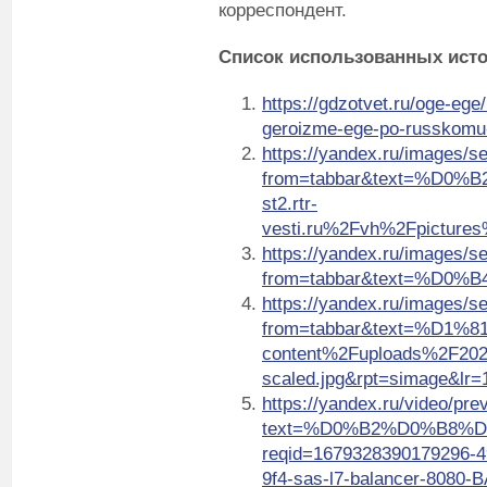
корреспондент.
Список использованных ист
https://gdzotvet.ru/oge-ege/
geroizme-ege-po-russkomu
https://yandex.ru/images/s
from=tabbar&text=%D
st2.rtr-
vesti.ru%2Fvh%2Fpicture
https://yandex.ru/images/s
from=tabbar&text=%D0
https://yandex.ru/images/s
from=tabbar&text=%D
content%2Fuploads%2F20
scaled.jpg&rpt=simage&lr=
https://yandex.ru/video/p
text=%D0%B2%D0%B8%
reqid=1679328390179296-4
9f4-sas-l7-balancer-8080-