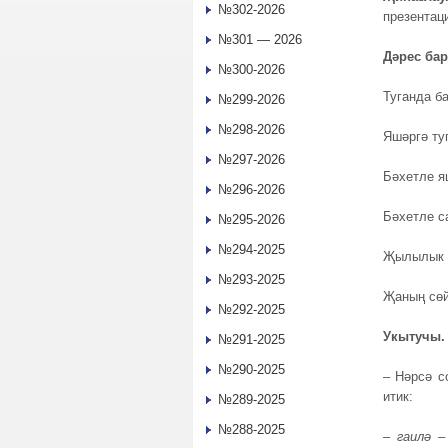
№302-2026
презентац
№301 — 2026
Дәрес б
№300-2026
Туганда б
№299-2026
№298-2026
Яшәргә ту
№297-2026
Бәхетле я
№296-2026
Бәхетле с
№295-2026
№294-2025
Җылылык 
№293-2025
Җаның сөй
№292-2025
Укытучы.
№291-2025
№290-2025
– Нәрсә с
итик:
№289-2025
№288-2025
–
гаилә –