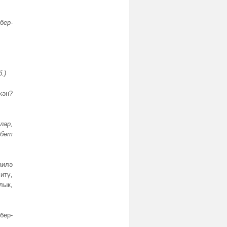
бер-
.)
кән?
лар,
йбәт
аилә
итү,
лык,
бер-