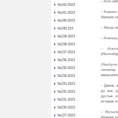
– Агач әйб
№242-2023
– Кояшны 
№241-2023
береңне х
№240-2023
– Яңгыр н
№240-223
№239-2023
– Агачның
№238-2023
– Агачт
№237-2023
(Игътибар
№236-2023
(Укытучы 
№235-2023
чәчәкләр
мөнәсәбәт
№234-2023
№233-2023
– Димәк, 
дә нык, д
№232-2023
дуслык, к
№231-2023
ихтирам ит
№230-2023
– Укучыла
№227-2023
береңне х