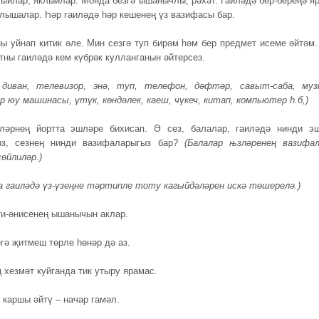
лыйлар, яклыйлар. Монда безгә ышанычлы, рәхәт. Гаиләдә бер-береңә я
улышалар. Һәр гаиләдә һәр кешенең үз вазифасы бар.
ены уйнап китик әле. Мин сезгә туп бирәм һәм бер предмет исеме әйтәм.
тны гаиләдә кем күбрәк кулланганын әйтерсез.
, диван, телевизор, энә, туп, телефон, дәфтәр, савыт-саба, муз
ер юу машинасы, үтүк, көндәлек, каеш, чүкеч, китап, компьютер һ.б,)
иләрнең йортта эшләре бихисап. Ә сез, балалар, гаиләдә нинди э
ыз, сезнең нинди вазифаларыгыз бар?
(Балалар њзләренең вазифа
өйлиләр.)
а гаиләдә үз-үзеңне тәртипле тоту кагыйдәләрен искә төшерелә.)
ти-әнисенең ышанычын аклар.
егә җитмеш төрле һөнәр дә аз.
 хезмәт куйганда тик утыру ярамас.
 каршы әйтү – начар гамәл.