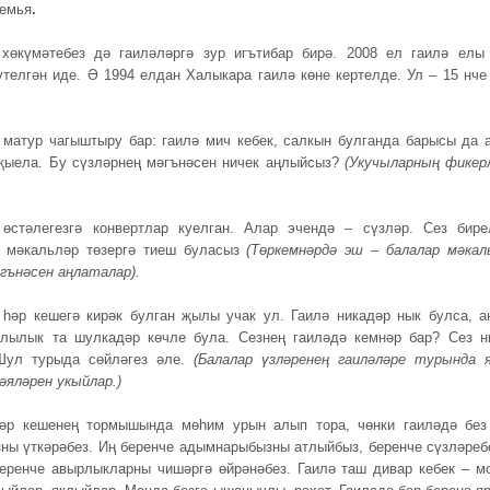
семья
.
 хөкүмәтебез дә гаиләләргә зур игътибар бирә. 2008 ел гаилә елы
үтелгән иде. Ә 1994 елдан Халыкара гаилә көне кертелде. Ул – 15 нче
матур чагыштыру бар: гаилә мич кебек, салкын булганда барысы да 
җыела. Бу сүзләрнең мәгънәсен ничек аңлыйсыз?
(Укучыларның фикер
өстәлегезгә конвертлар куелган. Алар эчендә – сүзләр. Сез бире
н мәкальләр төзергә тиеш буласыз
(Төркемнәрдә эш – балалар мәкал
әгънәсен аңлаталар).
 һәр кешегә кирәк булган җылы учак ул. Гаилә никадәр нык булса, а
лылык та шулкадәр көчле була. Сезнең гаиләдә кемнәр бар? Сез н
Шул турыда сөйләгез әле.
(Балалар үзләренең гаиләләре турында 
кәяләрен укыйлар.)
һәр кешенең тормышында мөһим урын алып тора, чөнки гаиләдә без
ны үткәрәбез. Иң беренче адымнарыбызны атлыйбыз, беренче сүзләреб
беренче авырлыкларны чишәргә өйрәнәбез. Гаилә таш дивар кебек – м