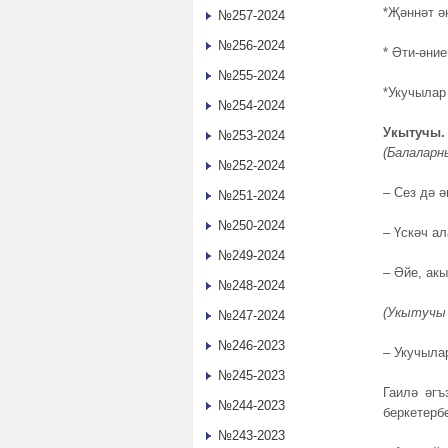
*Җәннәт ә
№257-2024
№256-2024
* Әти-әние
№255-2024
*Укучылар
№254-2024
Укытучы.
№253-2024
(Балаларн
№252-2024
– Сез дә 
№251-2024
№250-2024
– Үскәч а
№249-2024
– Әйе, ак
№248-2024
(Укытучы 
№247-2024
№246-2023
– Укучыла
№245-2023
Гаилә әгъ
№244-2023
беркетерб
№243-2023