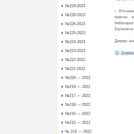
№229-2023
– Әти-әни
№228-2023
яшәгән к
бабалары
№226-2023
Балачагыг
№225-2023
Дәерес аз
№224-2023
№223-2023
Эльвир
№222-2022
№221-2022
№220 — 2022
№219 — 2022
№217 — 2022
№218 — 2022
№216 — 2022
№215 — 2022
№ 214 — 2022