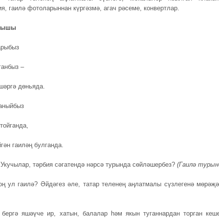
ия, гаилә фотоларыннан күргәзмә, агач рәсеме, конвертлар.
арышы
арыбыз
ганбыз –
шәргә дөньяда.
аныйбыз
тойганда,
гән гаиләң булганда.
Укучылар, тәрбия сәгатендә нәрсә турында сөйләшербез?
(Гаилә турын
оң ул гаилә? Әйдәгез әле, татар теленең аңлатмалы сүзлегенә мөрәҗә
бергә яшәүче ир, хатын, балалар һәм якын туганнардан торган кеш