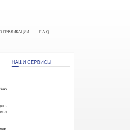
О ПУБЛИКАЦИИ
F.A.Q.
НАШИ СЕРВИСЫ
нгыч
дагы
рмәт
лар,