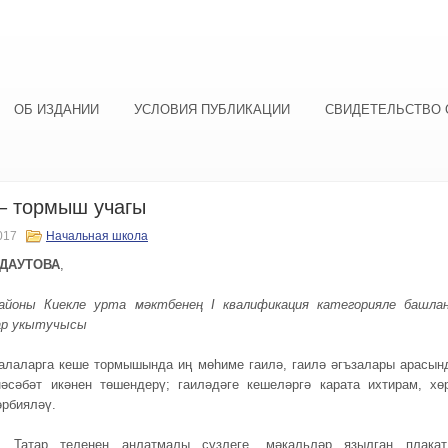
ОБ ИЗДАНИИ
УСЛОВИЯ ПУБЛИКАЦИИ
СВИДЕТЕЛЬСТВО 
– тормыш учагы
017
Начальная школа
 ДАУТОВА
,
айоны Киекле урта мәктбенең I квалификация категорияле башла
р укытучысы
Балаларга кеше тормышында иң мөһиме гаилә, гаилә әгъзалары арасын
сәбәт икәнен төшендерү; гаиләдәге кешеләргә карата ихтирам, хө
әрбияләү.
у.
Татар теленең аңлатмалы сүзлеге, мәкальләр язылган плакат