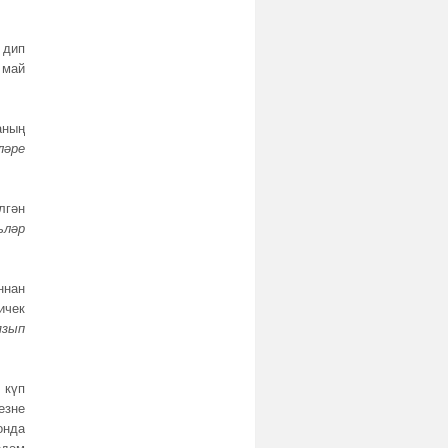
 дип
 май
аның
ләре
лгән
ьләр
ннан
ичек
язып
 күп
езне
онда