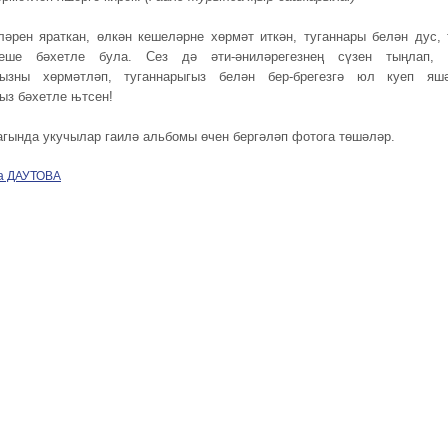
ләрен яраткан, өлкән кешеләрне хөрмәт иткән, туганнары белән дус, 
еше бәхетле була. Сез дә әти-әниләрегезнең сүзен тыңлап, 
гызны хөрмәтләп, туганнарыгыз белән бер-брегезгә юл куеп яшә
ыз бәхетле њтсен!
агында укучылар гаилә альбомы өчен бергәләп фотога төшәләр.
а ДАУТОВА