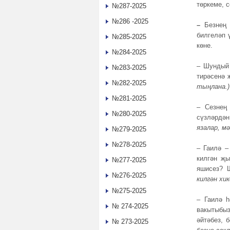
төркеме, 
№287-2025
№286 -2025
–
Безнең
билгеләп 
№285-2025
көне.
№284-2025
– Шундый 
№283-2025
тирәсенә 
№282-2025
тыңлана.)
№281-2025
– Сезнең 
№280-2025
сүзләрдә
язалар, м
№279-2025
№278-2025
– Гаилә –
килгән җы
№277-2025
яшисез? 
№276-2025
килгән хи
№275-2025
– Гаилә 
№ 274-2025
вакытыбыз
әйтәбез, 
№ 273-2025