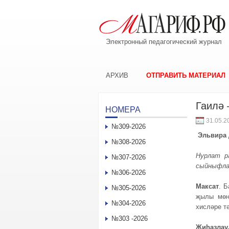
Электронный педагогический журнал
АРХИВ
ОТПРАВИТЬ МАТЕРИАЛ
Гаилә 
НОМЕРА
31.05.2
№309-2026
Эльвира
№308-2026
Нурлат р
№307-2026
сыйн
ыфла
№306-2026
Максат
. 
№305-2026
җылы мөнә
№304-2026
хисләре т
№303 -2026
Җиһазла