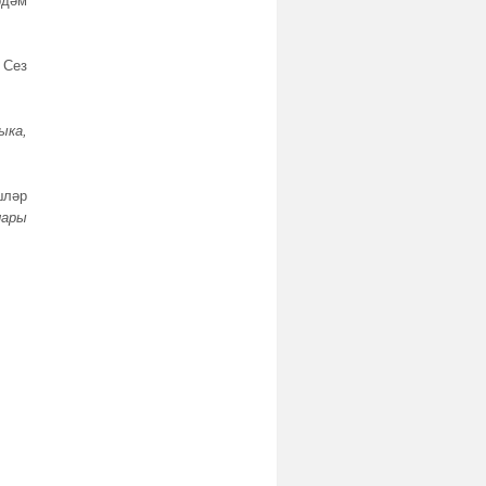
рдәм
 Сез
ыка,
шләр
лары