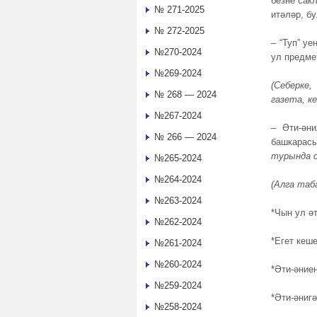
безне сак
№ 271-2025
итәләр, б
№ 272-2025
– “Туп” у
№270-2024
ул предме
№269-2024
(Себерке
№ 268 — 2024
газета, к
№267-2024
– Әти-ән
№ 266 — 2024
башкарас
турында с
№265-2024
№264-2024
(Алга таб
№263-2024
*Чын ул ә
№262-2024
*Егет кеш
№261-2024
№260-2024
*Әти-әниең
№259-2024
*Әти-әнигә
№258-2024