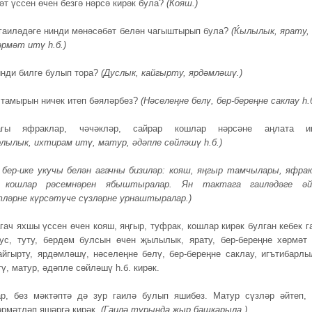
әт үссен өчен безгә нәрсә кирәк була?
(Кояш.)
гаиләдәге нинди мөнәсәбәт белән чагыштырып була?
(Ќылылык, ярату, 
өрмәт итү һ.б.)
инди билге булып тора?
(Дуслык, кайгырту, ярдәмләшү.)
 тамырын ничек итеп бәяләрбез?
(Нәселеңне белү, бер-береңне саклау һ.б
агы яфраклар, чәчәкләр, сайрар кошлар нәрсәне аңлата и
лылык, ихтирам итү, матур, әдәпле сөйләшү һ.б.)
бер-ике укучы белән агачны бизиләр: кояш, яңгыр тамчылары, яфрак
, кошлар рәсемнәрен ябыштыралар. Ян тактага гаиләдәге ә
ләрне күрсәтүче сүзләрне урнаштыралар.)
агач яхшы үссен өчен кояш, яңгыр, туфрак, кошлар кирәк булган кебек г
ус, туту, бердәм булсын өчен җылылык, ярату, бер-береңне хөрмәт 
айгырту, ярдәмләшү, нәселеңне белү, бер-береңне саклау, игътибарлы
ү, матур, әдәпле сөйләшү һ.б. кирәк.
р, без мәктәптә дә зур гаилә булып яшибез. Матур сүзләр әйтеп, 
өрмәтләп яшәргә кирәк.
(Гаилә турында җыр башкарыла.)