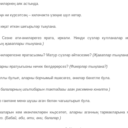
ниләрнең аяк астында.
ңә ни күрсәтсәң – киләчәктә үзеңне шул көтәр.
 иҗат иткән шигырьләр тыңлана.
Сезне әти-әниләрегез ярата, иркәли. Нинди сүзләр кулланалар и
ың җаваплары тыңлана.)
әниләрегезне яратасызмы? Матур сүзләр әйтәсезме?
(Җаваплар тыңлана
ларны яратуыгызны ничек белдерерсез?
(Фикерләр тыңлана?)
ыллы булып, аларны борчымый яшәсәгез, әниләр бәхетле була.
балаларның игътибарын тактадагы агач рәсеменә юнәлтә.)
р гаиләне менә шушы агач белән чагыштырып була.
заларын кем икәнлекләрен књрсәтеп, аларны агачның тармакларына 
ез.
(Бабай, әби, әти, әни, балалар.)