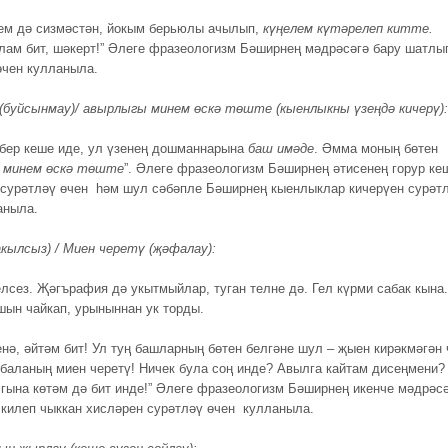
ем дә сизмәстән, йокым берьюлы ачылып,
күңелем күтәрелеп китте.
лам бит, шәкерт!” Әлеге фразеологизм Бәширнең мәдрәсәгә бару шатлы
өчен кулланыла.
(буйсынмау)/
авырлыгы минем өскә төште (кыенлыкны үзеңдә кичерү):
ббер кеше иде, ул үзенең дошманнарына
баш имәде
. Әмма моның бөтен
 минем өскә төште
”. Әлеге фразеологизм Бәширнең әтисенең горур ке
 сурәтләү өчен һәм шул сәбәпле Бәширнең кыенлыклар кичерүен сурәт
аныла.
акылсыз) / Миен черетү (җәфалау):
елсез. Җәгърафия дә укытмыйлар, туган телне дә. Гел күрми сабак кына.
шын чайкап, урыныннан ук торды.
енә, әйтәм бит! Ул туң башларның бөтен белгәне шул – җыен кирәкмәгән 
 баланың миен черетү! Ничек була соң инде? Авылга кайтам дисеңмени?
гына көтәм дә бит инде!” Әлеге фразеологизм Бәширнең икенче мәдрәс
 килеп чыккан хисләрен сурәтләү өчен кулланыла.