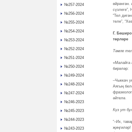
өйрәнгән.
№257-2024
сүзлеге”,
№256-2024
“Тел дигән
теле”, “Хә
№255-2024
№254-2024
Г. Бәшир
төрләре
№253-2024
№252-2024
Тәмле тел
№251-2024
«Малайга 
№250-2024
бирәләр:
№249-2024
–Чыккач у
№248-2024
Аягың бел
фразеолог
№247-2024
әйтелә.
№246-2023
Күз ут бу
№245-2023
№244-2023
“–Их, тава
җиңгиләр! 
№243-2023