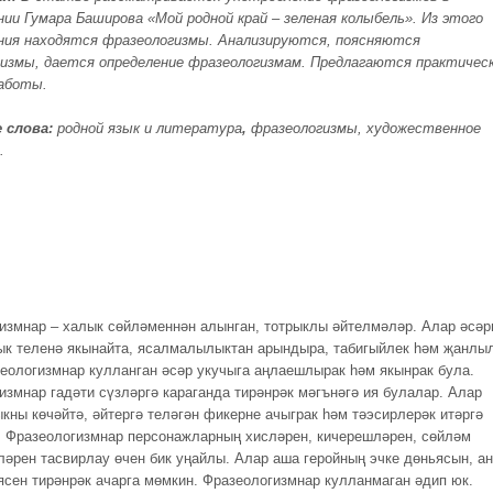
нии Гумара Баширова «Мой родной край
–
зеленая колыбель». Из этого
ния находятся фразеологизмы. Анализируются, поясняются
измы, дается определение фразеологизмам. Предлагаются практичес
аботы.
 слова:
родной язык и литература
,
фразеологизмы, художественное
.
измнар – халык сөйләменнән алынган, тотрыклы әйтелмәләр. Алар әсәр
ык теленә якынайта, ясалмалылыктан арындыра, табигыйлек һәм җанлы
зеологизмнар кулланган әсәр укучыга аңлаешлырак һәм якынрак була.
измнар гадәти сүзләргә караганда тирәнрәк мәгънәгә ия булалар. Алар
кны көчәйтә, әйтергә теләгән фикерне ачыграк һәм тәэсирлерәк итәргә
. Фразеологизмнар персонажларның хисләрен, кичерешләрен, сөйләм
ләрен тасвирлау өчен бик уңайлы. Алар аша геройның эчке дөньясын, а
ясен тирәнрәк ачарга мөмкин. Фразеологизмнар кулланмаган әдип юк.