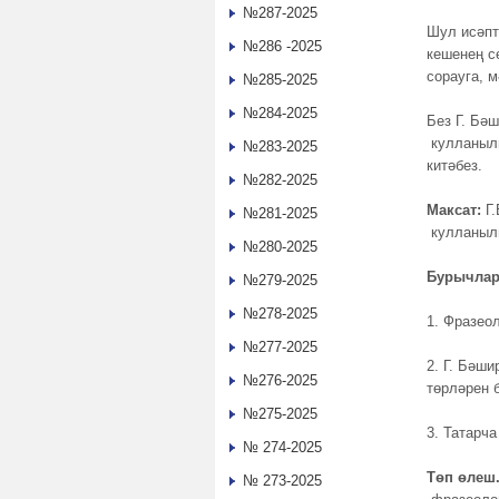
№287-2025
Шул исәпт
№286 -2025
кешенең с
сорауга, м
№285-2025
№284-2025
Без Г. Бә
кулланылы
№283-2025
китәбез.
№282-2025
Максат:
Г.
№281-2025
кулланыл
№280-2025
Бурычлар
№279-2025
№278-2025
1. Фразео
№277-2025
2. Г. Бәш
№276-2025
төрләрен 
№275-2025
3. Татарч
№ 274-2025
Төп өлеш
№ 273-2025