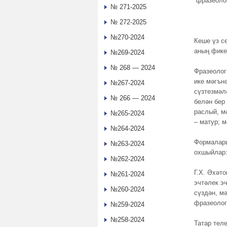
фразеоло
№ 271-2025
Фразео
№ 272-2025
№270-2024
Кеше үз с
аның фике
№269-2024
№ 268 — 2024
Фразеологи
ике мәгън
№267-2024
сүзтезмәл
№ 266 — 2024
белән бер
раслый, м
№265-2024
– матур; 
№264-2024
Формалары
№263-2024
охшыйлар:
№262-2024
Г.Х. Әхәто
№261-2024
эчтәлек э
№260-2024
сүздән, м
фразеологи
№259-2024
№258-2024
Татар тел