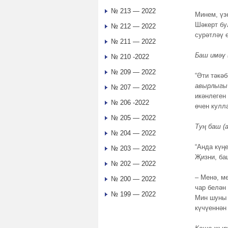
№ 213 — 2022
Минем, үз
Шәкерт бу
№ 212 — 2022
сурәтләү 
№ 211 — 2022
Баш имәү 
№ 210 -2022
№ 209 — 2022
“Әти тәкә
авырлыгы
№ 207 — 2022
икәнлеген
№ 206 -2022
өчен кулл
№ 205 — 2022
Туң баш (
№ 204 — 2022
“Анда күң
№ 203 — 2022
Җизни, ба
№ 202 — 2022
– Менә, м
№ 200 — 2022
чар белән
№ 199 — 2022
Мин шуны 
күчүеннән