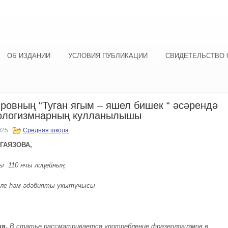
ОБ ИЗДАНИИ
УСЛОВИЯ ПУБЛИКАЦИИ
СВИДЕТЕЛЬСТВО 
ровның “Туган ягым – яшел бишек “ әсәрендә
ологизмнарның кулланылышы
025
Средняя школа
ГАЯЗОВА,
ы 110 нчы лицейның
ле һәм әдәбияты укытучысы
я.
В статье рассматривается употребление фразеологизмов в