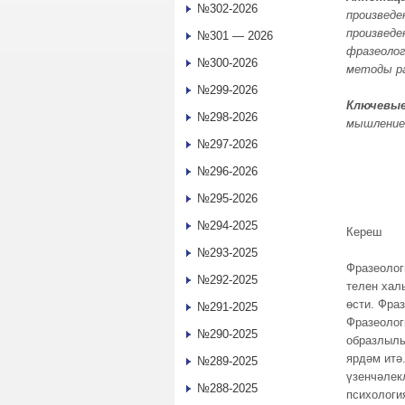
№302-2026
произведе
произведе
№301 — 2026
фразеолог
№300-2026
методы р
№299-2026
Ключевые
№298-2026
мышление
№297-2026
№296-2026
№295-2026
№294-2025
Кереш
№293-2025
Фразеолог
№292-2025
телен хал
өсти. Фра
№291-2025
Фразеолог
№290-2025
образлылы
ярдәм итә
№289-2025
үзенчәлек
№288-2025
психологи