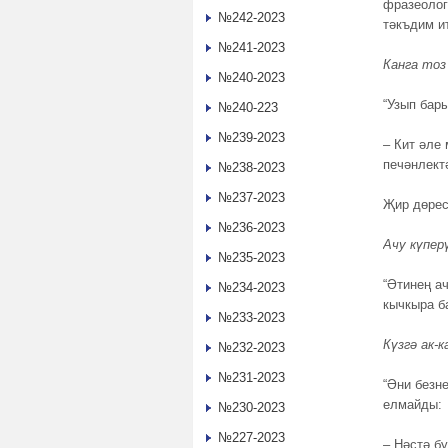
фразеолог
№242-2023
тәкъдим и
№241-2023
Канга тоз
№240-2023
“Узып бар
№240-223
№239-2023
– Кит әле
печәнлект
№238-2023
№237-2023
Җир дөрес
№236-2023
Ачу күпер
№235-2023
“Әтинең ач
№234-2023
кычкыра б
№233-2023
Күзгә ак-
№232-2023
№231-2023
“Әни безн
елмайды:
№230-2023
№227-2023
– Нәстә б