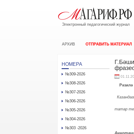
Электронный педагогический журнал
АРХИВ
ОТПРАВИТЬ МАТЕРИАЛ
Г.Бәши
НОМЕРА
фразе
№309-2026
01.11.2
№308-2026
Рәзилә
№307-2026
Казандаг
№306-2026
татар те
№305-2026
№304-2026
№303 -2026
Аннотаци