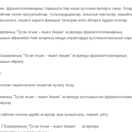
ән, фразеологизмнарны тормышта һәр кеше куллана белергә тиеш. Ала
өйләм телен матурлыйлар, тулыландыралар, ачыклык кертәләр, вакыйга
әсьәләгә, кешегә карата фикерне төгәлрәк итеп әйтергә ярдәм итәләр.
шировның “Туган ягым – яшел бишек” әсәрендә фразеологизмнарның
шын өйрәнәбез һәм аларның нинди очракларда кулланылганлыгын кар
Бәшировның “Туган ягым – яшел бишек” әсәрендә фразеолгизмнарның
ышын өйрәнү.
:
логизм төшенчәсенә теоретик күзәтү ясау.
ировның “Туган ягым – яшел бишек” әсәрендә кулланылган фразеологизм
барлау.
а сөйләм теленә әдәби әсәрләр аша кызыксыну, хөрмәт уяту.
.
Г.Бәшировның “Туган ягым – яшел бишек” әсәрендә