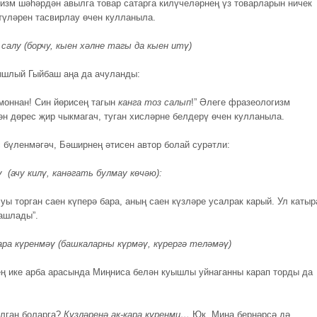
изм шәһәрдән авылга товар сатарга килүчеләрнең үз товарларын ничек
түләрен тасвирлау өчен кулланыла.
 салу (борчу, кыен хәлне тагы да кыен итү)
ышлый Гыйбаш аңа да ачуланды:
 моннан! Син йөрисең тагын
канга тоз салып
!” Әлеге фразеологизм
ән дөрес җир чыкмагач, туган хисләрне белдерү өчен кулланыла.
 бүленмәгәч, Бәширнең әтисен автор болай сурәтли:
ү (ачу килү, канәгать булмау көчәю):
уы торган саен күперә бара, аның саен күзләре усалрак карый. Ул катыр
ашлады”.
кара күренмәү (башкаларны күрмәү, күрергә теләмәү)
ең ике арба арасында Миңниса белән куышлы уйнаганны карап торды да
улган боларга?
Күзләренә ак-кара күренми…
Юк. Миңа бернәрсә дә