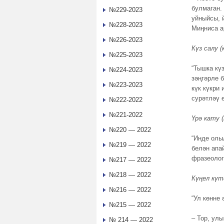
булмаган. 
№229-2023
уйныйсы, 
№228-2023
Миңниса а
№226-2023
Күз салу (
№225-2023
“Тышка кү
№224-2023
зәңгәрле б
№223-2023
күк күкри
сурәтләү 
№222-2022
№221-2022
Үрә кату 
№220 — 2022
“Инде олы
№219 — 2022
белән апа
фразеолог
№217 — 2022
№218 — 2022
Күңел күт
№216 — 2022
“Ул көнне 
№215 — 2022
– Тор, ул
№ 214 — 2022