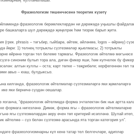
гизмнарның кулланылышы.
логизм төшенчәсенә теоретик күзәтү
өйләмендә фразеологик берәмлекләрдән ни дәрәжәдә уңышлы файдала
ре башкаларга шул дәрәҗәдә җиңелрәк һәм тизрәк барып җитә.
я (грек. phrasis – тәгъбир, гыйбарә, әйтем, әйләнмә, logos – өйрәнү) сүз
әдә йөри: 1) телнең тотрыклы сүзтезмәләр җыелмасы; 2) тотрыклы
әрне өйрәнә торган тел белеме тармагы. Фразеологик әйтелмә мәгънәсе
 сүзгә синоним булып тора ала, дигән фикер яши, һәм күпчелек бу фике
әсәлән: алтын куллы – оста; карт төлке – тәҗрибәле; керфегеннән гөл т
мәми авыз – юаш, булдыксыз.
на килгәндә, фразеологик әйтелмәләр сүзтезмәләргә яки җөмләләргә
 ике яки берничә сүздән оешалар.
в язганча, “фразеологик әйтелмәдә форма эчтәлектән бик нык артта кал
чке формага нигезләнә. Димәк, форма ягы – фразеологик әйтелмәләрне
әгънә ягы сүзтезмәләрдән аеру өчен төп критерий исәпләнә. Шулай итеп,
к әйтелмә – сүз белән сүзтезмә арасында ята торган категория ул”.
ендәге фразеологизмнарны күп кенә татар тел белгечләре, әдипләр