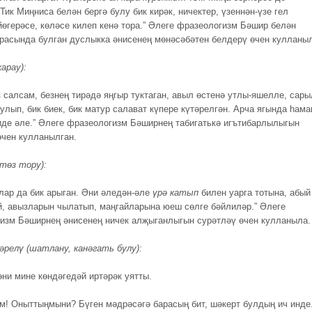
Тик Миңниса белән бергә булу бик кирәк, ничектер, үзеннән-үзе гел
йөгерәсе, көләсе килеп кенә тора.” Әлеге фразеологизм Бәшир белән
расында булган дуслыкка әнисенең мөнәсәбәтен белдерү өчен кулланы
карау):
з салсам, безнең тирәдә яңгыр туктаган, авыл өстенә утлы-яшелле, сары
улып, бик биек, бик матур салават күпере күтәрелгән. Арча ягында һама
 иде әле.” Әлеге фразеологизм Бәширнең табигатькә игътибарлылыгын
өчен кулланылган.
(төз тору):
лар да бик арыган. Әни әледән-әле
үрә катып
билен уарга тотына, абый
й, авызларын чылатып, маңгайларына юеш сөлге бәйлиләр.” Әлеге
изм Бәширнең әнисенең ничек алҗыганлыгын сурәтләү өчен кулланыла.
әрелү (шатлану, канәгать булу):
әни мине көндәгедәй иртәрәк уятты.
ым! Оныттыңмыни? Бүген мәдрәсәгә барасың бит, шәкерт булдың ич инде