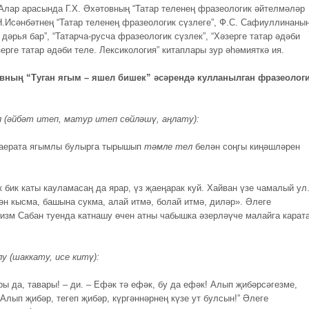
 Алар арасында Г.Х. Әхәтовның “Татар теленең фразеологик әйтелмәләр
 Н.Исәнбәтнең “Татар теленең фразеологик сүзлеге”, Ф.С. Сафиуллинаны
 дәрья бар”, “Татарча-русча фразеологик сүзлек”, “Хәзерге татар әдәби
зерге татар әдәби теле. Лексикология” китаплары зур әһәмияткә ия.
овның “Туган ягым – яшел бишек” әсәрендә кулланылган фразеолог
 (әйбәт итеп, матур итеп сөйләшү, аңлату):
аерата ягымлы булырга тырышып
тәмле тел
белән соңгы киңәшләрен
к бик каты кауламасаң да ярар, үз җаеңарак куй. Хайван үзе чамалый ул
ән кысма, башына сукма, алай итмә, болай итмә, диләр». Әлеге
изм Сабан туенда катнашу өчен атны чабышка әзерләүче малайга карат
лу (шаккату, исе китү):
ры да, тавары! – ди. – Ефәк тә ефәк, бу да ефәк! Алып җибәрсәгезме,
Алып җибәр, тегеп җибәр, күргәннәрнең күзе ут булсын!” Әлеге