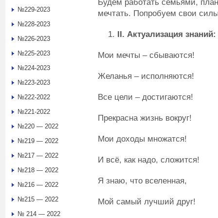
Будем работать семьями, плани
№229-2023
мечтать. Попробуем свои силы
№228-2023
II
. Актуализация знаний:
№226-2023
№225-2023
Мои мечты – сбываются!
№224-2023
Желанья – исполняются!
№223-2023
Все цели – достигаются!
№222-2022
№221-2022
Прекрасна жизнь вокруг!
№220 — 2022
Мои доходы множатся!
№219 — 2022
№217 — 2022
И всё, как надо, сложится!
№218 — 2022
Я знаю, что вселенная,
№216 — 2022
№215 — 2022
Мой самый лучший друг!
№ 214 — 2022