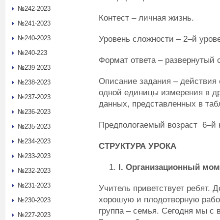
№242-2023
Контест – личная жизнь.
№241-2023
Уровень сложности – 2–й уров
№240-2023
№240-223
Формат ответа – развернутый о
№239-2023
Описание задания – действия 
№238-2023
одной единицы измерения в др
№237-2023
данных, представленных в таб
№236-2023
Предпологаемый возраст 6–й к
№235-2023
№234-2023
СТРУКТУРА УРОКА
№233-2023
I
. Организационный моме
№232-2023
№231-2023
Учитель приветствует ребят. 
хорошую и плодотворную работ
№230-2023
группа – семья. Сегодня мы с
№227-2023