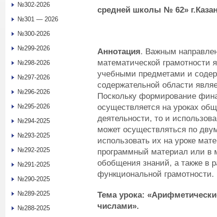
№302-2026
с
редн
ей
школ
ы
№ 62»
г.
Каза
№301 — 2026
№300-2026
№299-2026
Аннота
ция
. Важным направле
математической грамотности я
№298-2026
учебными предметами и содер
№297-2026
содержательной области являе
№296-2026
Поскольку формирование фина
осуществляется на уроках общ
№295-2026
деятельности, то и использов
№294-2025
может осуществляться по дву
№293-2025
использовать их на уроке мат
№292-2025
программный материал или в 
обобщения знаний, а также в 
№291-2025
функциональной грамотности.
№290-2025
№289-2025
Тема урока: «Арифметически
числами».
№288-2025