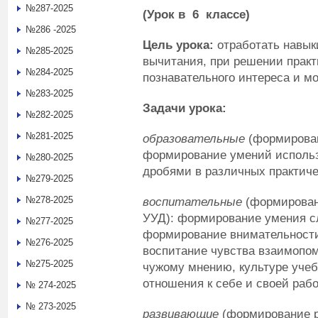
№287-2025
(Урок в 6 классе)
№286 -2025
Цель урока:
отработать навык
№285-2025
вычитания, при решении практ
№284-2025
познавательного интереса и 
№283-2025
Задачи урока:
№282-2025
№281-2025
образовательные
(формирован
формирование умений использ
№280-2025
дробями в различных практиче
№279-2025
№278-2025
воспитательные
(формирован
УУД): формирование умения сл
№277-2025
формирование внимательности
№276-2025
воспитание чувства взаимопо
№275-2025
чужому мнению, культуре учеб
отношения к себе и своей рабо
№ 274-2025
№ 273-2025
развивающие
(формирование р