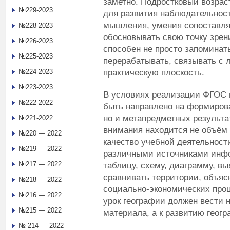
заметно. Подростковый возрас
№229-2023
для развития наблюдательност
мышления, умения сопоставля
№228-2023
обосновывать свою точку зрен
№226-2023
способен не просто запоминат
№225-2023
перерабатывать, связывать с 
практическую плоскость.
№224-2023
№223-2023
В условиях реализации ФГОС 
№222-2022
быть направлено на формирова
но и метапредметных результат
№221-2022
внимания находится не объём
№220 — 2022
качество учебной деятельност
№219 — 2022
различными источниками инфо
№217 — 2022
таблицу, схему, диаграмму, в
сравнивать территории, объяс
№218 — 2022
социально-экономических проц
№216 — 2022
урок географии должен вести 
№215 — 2022
материала, а к развитию геог
№ 214 — 2022