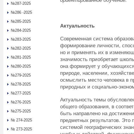
ориентированное обучение.
№287-2025
№286 -2025
№285-2025
Актуальность
№284-2025
Современная система образов
№283-2025
формирование личности, спосо
№282-2025
но и применять их в изменяющ
№281-2025
значимость приобретает школь
она формирует у обучающихся
№280-2025
природе, населении, хозяйстве
№279-2025
осмыслить место человека в п
№278-2025
природных и социально-эконо
№277-2025
Актуальность темы обусловле
№276-2025
общего образования, в соотве
№275-2025
быть направлено на достижен
предметных результатов. Это 
№ 274-2025
системой географических знан
№ 273-2025