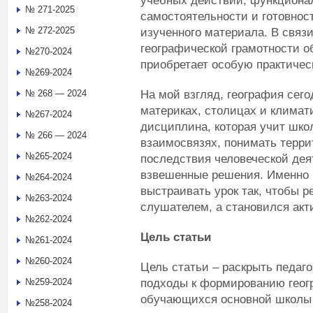
учебных действий, функционал
№ 271-2025
самостоятельности и готовнос
№ 272-2025
изученного материала. В связ
географической грамотности 
№270-2024
приобретает особую практичес
№269-2024
На мой взгляд, география сего
№ 268 — 2024
материках, столицах и климат
№267-2024
дисциплина, которая учит школ
№ 266 — 2024
взаимосвязях, понимать терри
№265-2024
последствия человеческой дея
взвешенные решения. Именно 
№264-2024
выстраивать урок так, чтобы 
№263-2024
слушателем, а становился акт
№262-2024
Цель статьи
№261-2024
№260-2024
Цель статьи – раскрыть педаг
подходы к формированию геог
№259-2024
обучающихся основной школы 
№258-2024