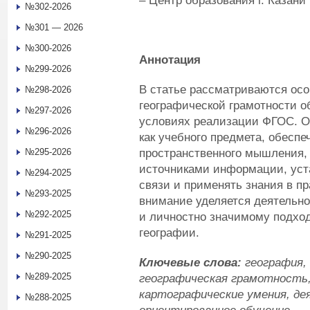
– Центр образования г. Казани
№302-2026
№301 — 2026
№300-2026
Аннотация
№299-2026
В статье рассматриваются ос
№298-2026
географической грамотности 
№297-2026
условиях реализации ФГОС. О
№296-2026
как учебного предмета, обесп
пространственного мышления,
№295-2026
источниками информации, уст
№294-2025
связи и применять знания в п
№293-2025
внимание уделяется деятельно
№292-2025
и личностно значимому подход
географии.
№291-2025
№290-2025
Ключевые слова:
география, 
№289-2025
географическая грамотность
картографические умения, де
№288-2025