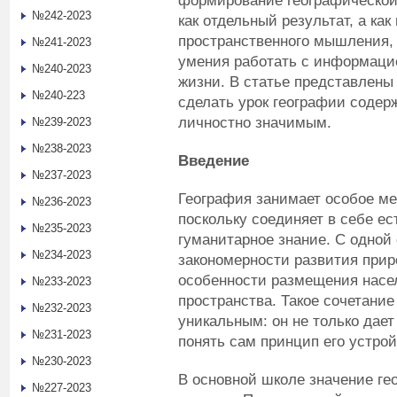
формирование географической
№242-2023
как отдельный результат, а ка
пространственного мышления,
№241-2023
умения работать с информацие
№240-2023
жизни. В статье представлены
№240-223
сделать урок географии соде
личностно значимым.
№239-2023
№238-2023
Введение
№237-2023
География занимает особое ме
№236-2023
поскольку соединяет в себе е
№235-2023
гуманитарное знание. С одной 
№234-2023
закономерности развития прир
особенности размещения насел
№233-2023
пространства. Такое сочетани
№232-2023
уникальным: он не только дает
№231-2023
понять сам принцип его устрой
№230-2023
В основной школе значение ге
№227-2023