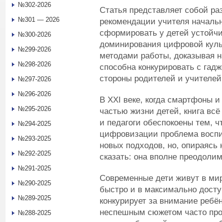
№302-2026
Статья представляет собой р
№301 — 2026
рекомендации учителя начальн
сформировать у детей устойчи
№300-2026
доминирования цифровой куль
№299-2026
методами работы, доказывая н
№298-2026
способна конкурировать с гад
стороны родителей и учителей
№297-2026
№296-2026
В XXI веке, когда смартфоны 
№295-2026
частью жизни детей, книга всё
и педагоги обеспокоены тем, ч
№294-2025
цифровизации проблема воспи
№293-2025
новых подходов, но, опираясь 
№292-2025
сказать: она вполне преодолим
№291-2025
Современные дети живут в мир
№290-2025
быстро и в максимально досту
№289-2025
конкурирует за внимание ребён
неспешным сюжетом часто про
№288-2025