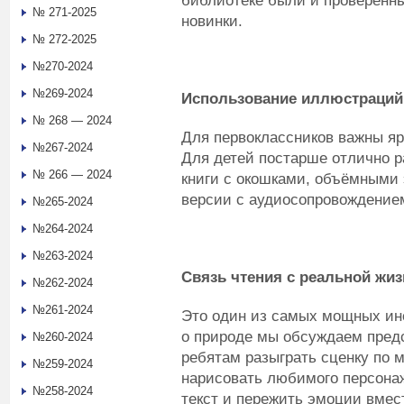
библиотеке были и проверенн
№ 271-2025
новинки.
№ 272-2025
№270-2024
№269-2024
Использование иллюстраций 
№ 268 — 2024
Для первоклассников важны яр
№267-2024
Для детей постарше отлично 
№ 266 — 2024
книги с окошками, объёмными 
версии с аудиосопровождение
№265-2024
№264-2024
№263-2024
Связь чтения с реальной жи
№262-2024
№261-2024
Это один из самых мощных инс
о природе мы обсуждаем предс
№260-2024
ребятам разыграть сценку по 
№259-2024
нарисовать любимого персонаж
№258-2024
текст и пережить эмоции вмес