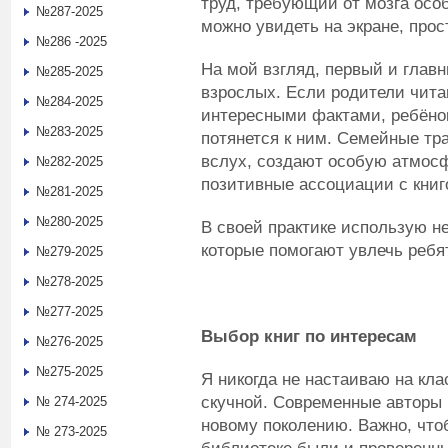
труд, требующий от мозга особ
№287-2025
можно увидеть на экране, прос
№286 -2025
На мой взгляд, первый и глав
№285-2025
взрослых. Если родители чита
№284-2025
интересными фактами, ребёно
№283-2025
потянется к ним. Семейные тр
вслух, создают особую атмос
№282-2025
позитивные ассоциации с книг
№281-2025
№280-2025
В своей практике использую н
которые помогают увлечь ребя
№279-2025
№278-2025
№277-2025
Выбор книг по интересам
№276-2025
№275-2025
Я никогда не настаиваю на кла
скучной. Современные авторы 
№ 274-2025
новому поколению. Важно, что
№ 273-2025