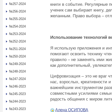
книги в событие. Регулярные 
№257-2024
ученик сам выбирает книгу, д
№256-2024
желанным. Право выбора – от
№255-2024
№254-2024
№253-2024
Использование технологий в
№252-2024
Я использую приложения и ин
№251-2024
помогают освоить технику чте
№250-2024
правило – не заменять ими жи
№249-2024
как дополнительный, увлекате
№248-2024
Цифровизация – это не враг чт
№247-2024
нас, взрослых, креативности и
№246-2023
важнейшим инструментом разв
совместными усилиями семьи 
№245-2023
радость общения с миром лит
№244-2023
№243-2023
Алена ОСИПОВА