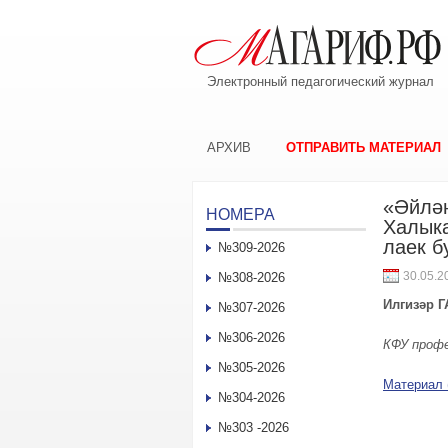
Электронный педагогический журнал
АРХИВ
ОТПРАВИТЬ МАТЕРИАЛ
«Әйлән
НОМЕРА
Халыка
лаек б
№309-2026
30.05.2
№308-2026
Илгизәр 
№307-2026
№306-2026
КФУ профе
№305-2026
Материал 
№304-2026
№303 -2026