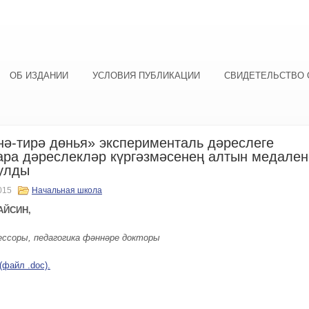
ОБ ИЗДАНИИ
УСЛОВИЯ ПУБЛИКАЦИИ
СВИДЕТЕЛЬСТВО 
ә-тирә дөнья» эксперименталь дәреслеге
ра дәреслекләр күргәзмәсенең алтын медален
улды
015
Начальная школа
ГАЙСИН,
ссоры, педагогика фәннәре докторы
(файл .doc).