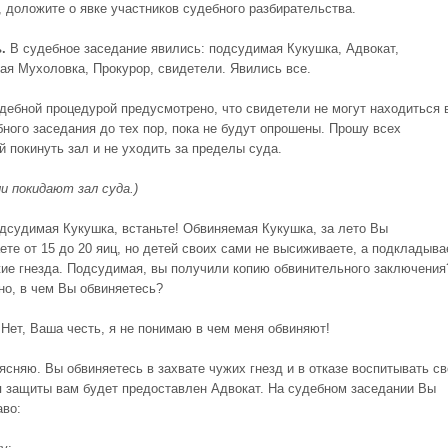
, доложите о явке участников судебного разбирательства.
ь.
В судебное заседание явились: подсудимая Кукушка, Адвокат,
ая Мухоловка, Прокурор, свидетели. Явились все.
дебной процедурой предусмотрено, что свидетели не могут находиться 
бного заседания до тех пор, пока не будут опрошены. Прошу всех
й покинуть зал и не уходить за пределы суда.
и покидают зал суда.)
дсудимая Кукушка, встаньте! Обвиняемая Кукушка, за лето Вы
ете от 15 до 20 яиц, но детей своих сами не высиживаете, а подкладыва
жие гнезда. Подсудимая, вы получили копию обвинительного заключени
но, в чем Вы обвиняетесь?
Нет, Ваша честь, я не понимаю в чем меня обвиняют!
ясняю. Вы обвиняетесь в захвате чужих гнезд и в отказе воспитывать с
я защиты вам будет предоставлен Адвокат. На судебном заседании Вы
аво: