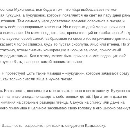
оспожа Мухоловка, вся беда в том, что яйца выбрасывает не моя
ая Кукушка, а Кукушонок, который появляется на свет на пару дней ран
 птенцов. Тем самым у него достаточно времени освоиться в гнезде и
вать себя полноправным хозяином. Но с первых дней малыш начинает
за выживание. Он может поднять вес, превышающий его собственный в 
 пользуется своей силой, выбрасывая из своего гостеприимного домика 
касается голой спинкой, будь то пустая скорлупа, яйцо или птенец. Но э
статочно, чтобы снизить конкуренцию в борьбе за корм, приносимый
и родителями». Как к этому может быть причастна моя подзащитная?
 нужно быть, наверно, самой повнимательнее.
.
Я протестую! Есть такие мамаши – «кукушки», которые забывают сразу
, как только снесли яйца в чужое гнездо.
а.
Ваша честь, позвольте и мне сказать слово в свою защиту. Кукушонок
то я начинаю иногда ненавидеть собственных детей. При этом я даже не
нимания на странные размеры птенца. Сажусь на спинку или даже на
воего приемыша и целиком засовываю свою головку в его широко разину
.
Ваша честь, разрешите пригласить свидетеля Камышовку.