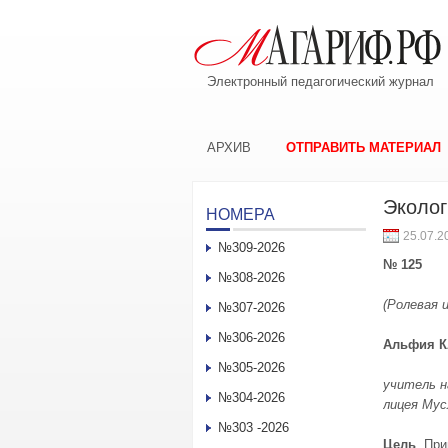
Электронный педагогический журнал
АРХИВ
ОТПРАВИТЬ МАТЕРИАЛ
Эколог
НОМЕРА
25.07.2
№309-2026
№ 125
№308-2026
(Ролевая и
№307-2026
№306-2026
Альфия 
№305-2026
учитель н
№304-2026
лицея Мус
№303 -2026
Цель
. Пр