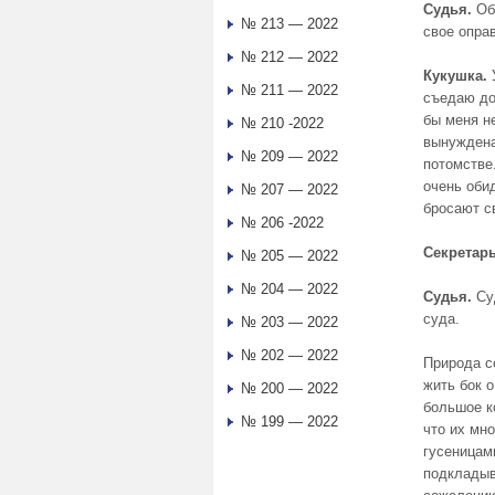
Судья.
Обв
№ 213 — 2022
свое опра
№ 212 — 2022
Кукушка.
№ 211 — 2022
съедаю до 
бы меня не
№ 210 -2022
вынуждена
№ 209 — 2022
потомстве
очень обид
№ 207 — 2022
бросают с
№ 206 -2022
Секретарь
№ 205 — 2022
№ 204 — 2022
Судья.
Суд
суда.
№ 203 — 2022
№ 202 — 2022
Природа с
жить бок 
№ 200 — 2022
большое к
№ 199 — 2022
что их мно
гусеницам
подкладыва