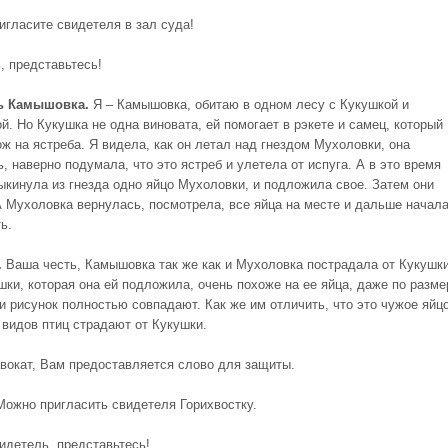
игласите свидетеля в зал суда!
, представьтесь!
ь Камышовка.
Я – Камышовка, обитаю в одном лесу с Кукушкой и
й. Но Кукушка не одна виновата, ей помогает в рэкете и самец, который
ож на ястреба. Я видела, как он летал над гнездом Мухоловки, она
, наверно подумала, что это ястреб и улетела от испуга. А в это время
ыкинула из гнезда одно яйцо Мухоловки, и подложила свое. Затем они
А Мухоловка вернулась, посмотрела, все яйца на месте и дальше начал
ь.
.
Ваша честь, Камышовка так же как и Мухоловка пострадала от Кукушки
шки, которая она ей подложила, очень похоже на ее яйца, даже по разме
 и рисунок полностью совпадают. Как же им отличить, что это чужое яйц
 видов птиц страдают от Кукушки.
окат, Вам предоставляется слово для защиты.
Можно пригласить свидетеля Горихвостку.
идетель, представьтесь!