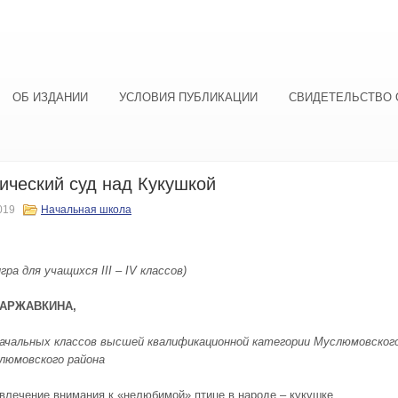
ОБ ИЗДАНИИ
УСЛОВИЯ ПУБЛИКАЦИИ
СВИДЕТЕЛЬСТВО 
ический суд над Кукушкой
019
Начальная школа
гра для учащихся III – IV классов)
КАРЖАВКИНА,
ачальных классов высшей квалификационной категории Муслюмовског
люмовского района
ивлечение внимания к «нелюбимой» птице в народе – кукушке.