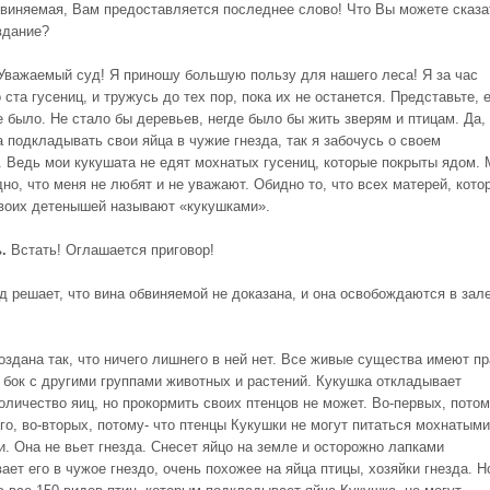
иняемая, Вам предоставляется последнее слово! Что Вы можете сказа
вдание?
Уважаемый суд! Я приношу большую пользу для нашего леса! Я за час
ста гусениц, и тружусь до тех пор, пока их не останется. Представьте, 
 было. Не стало бы деревьев, негде было бы жить зверям и птицам. Да,
 подкладывать свои яйца в чужие гнезда, так я забочусь о своем
. Ведь мои кукушата не едят мохнатых гусениц, которые покрыты ядом.
но, что меня не любят и не уважают. Обидно то, что всех матерей, кото
воих детенышей называют «кукушками».
.
Встать! Оглашается приговор!
 решает, что вина обвиняемой не доказана, и она освобождаются в зал
оздана так, что ничего лишнего в ней нет. Все живые существа имеют п
о бок с другими группами животных и растений. Кукушка откладывает
оличество яиц, но прокормить своих птенцов не может. Во-первых, пото
го, во-вторых, потому- что птенцы Кукушки не могут питаться мохнатыми
и. Она не вьет гнезда. Снесет яйцо на земле и осторожно лапками
ет его в чужое гнездо, очень похожее на яйца птицы, хозяйки гнезда. Но