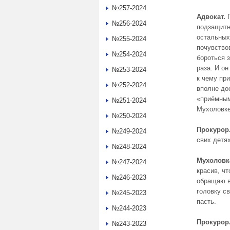
№257-2024
Адвокат.
Г
№256-2024
подзащитн
остальных
№255-2024
почувство
№254-2024
бороться 
раза. И он
№253-2024
к чему при
№252-2024
вполне до
«приёмным
№251-2024
Мухоловке
№250-2024
Прокурор
№249-2024
свих детях
№248-2024
Мухоловк
№247-2024
красив, ч
№246-2023
обращаю в
головку с
№245-2023
пасть.
№244-2023
Прокурор
№243-2023