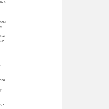
ть в
если
 я
 Мне
рые
е
раво
му
, к