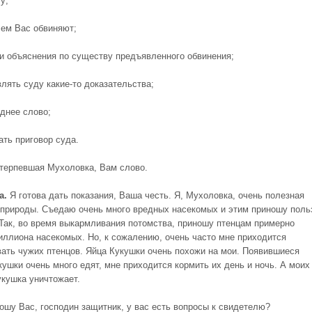
у;
чем Вас обвиняют;
ои объяснения по существу предъявленного обвинения;
лять суду какие-то доказательства;
еднее слово;
ать приговор суда.
терпевшая Мухоловка, Вам слово.
а.
Я готова дать показания, Ваша честь. Я, Мухоловка, очень полезная
 природы. Съедаю очень много вредных насекомых и этим приношу поль
 Так, во время выкармливания потомства, приношу птенцам примерно
иллиона насекомых. Но, к сожалению, очень часто мне приходится
ать чужих птенцов. Яйца Кукушки очень похожи на мои. Появившиеся
кушки очень много едят, мне приходится кормить их день и ночь. А моих
укушка уничтожает.
ошу Вас, господин защитник, у вас есть вопросы к свидетелю?