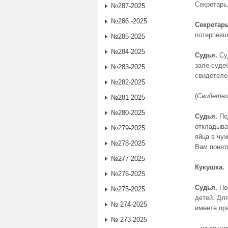
Секретарь
№287-2025
№286 -2025
Секретар
потерпевш
№285-2025
№284-2025
Судья.
Су
зале суде
№283-2025
свидетеле
№282-2025
(
Свидетел
№281-2025
№280-2025
Судья.
По
откладыва
№279-2025
яйца в чу
№278-2025
Вам понят
№277-2025
Кукушка.
№276-2025
Судья.
По
№275-2025
детей. Дл
№ 274-2025
имеете пр
№ 273-2025