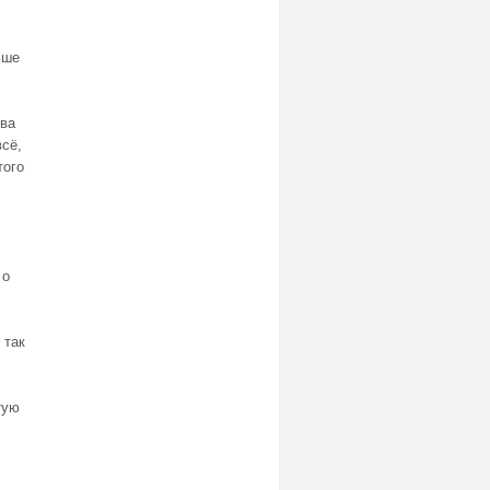
ьше
два
всё,
того
 о
 так
тую