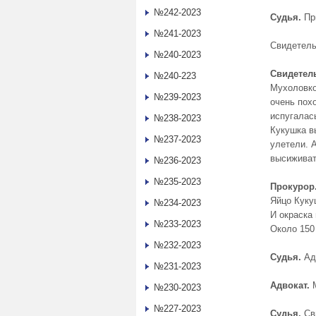
№242-2023
Судья.
Пр
№241-2023
Свидетель
№240-2023
Свидетел
№240-223
Мухоловко
№239-2023
очень пох
испугалась
№238-2023
Кукушка в
№237-2023
улетели. 
высиживат
№236-2023
№235-2023
Прокурор
Яйцо Куку
№234-2023
И окраска
№233-2023
Около 150
№232-2023
Судья.
Адв
№231-2023
Адвокат.
№230-2023
№227-2023
Судья.
Св