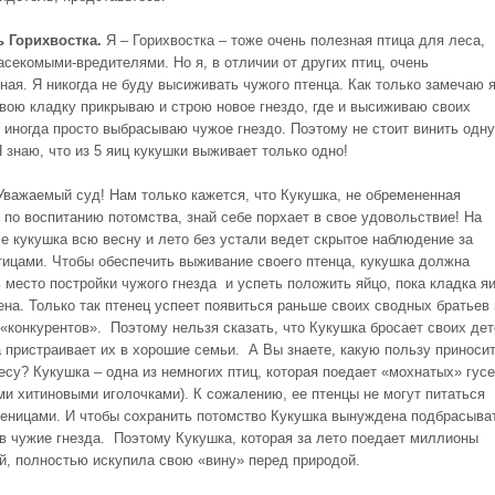
ь Горихвостка.
Я – Горихвостка – тоже очень полезная птица для леса,
асекомыми-вредителями.
Но я, в отличии от других птиц, очень
ная. Я никогда не буду высиживать чужого птенца. Как только замечаю 
свою кладку прикрываю и строю новое гнездо, где и высиживаю своих
А иногда просто выбрасываю чужое гнездо. Поэтому не стоит винить одну
 знаю, что из 5 яиц кукушки выживает только одно!
 Уважаемый суд! Нам только кажется, что Кукушка, не обремененная
 по воспитанию потомства, знай себе порхает в свое удовольствие! На
е кукушка всю весну и лето без устали ведет скрытое наблюдение за
тицами. Чтобы обеспечить выживание своего птенца, кукушка должна
 место постройки чужого гнезда и успеть положить яйцо, пока кладка я
ена. Только так птенец успеет появиться раньше своих сводных братьев 
 «конкурентов». Поэтому нельзя сказать, что Кукушка бросает своих дет
а пристраивает их в хорошие семьи. А Вы знаете, какую пользу приноси
есу? Кукушка – одна из немногих птиц, которая поедает «мохнатых» гус
ми хитиновыми иголочками). К сожалению, ее птенцы не могут питаться
сеницами. И чтобы сохранить потомство Кукушка вынуждена подбрасыва
 в чужие гнезда. Поэтому Кукушка, которая за лето поедает миллионы
й, полностью искупила свою «вину» перед природой.