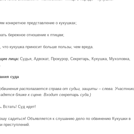
тям конкретное представление о кукушках;
вать бережное отношение к птицам;
ь, что кукушка приносит больше пользы, чем вреда.
щие лица:
Судья, Адвокат, Прокурор, Секретарь, Кукушка, Мухоловка,
.
ания суда
обвинения располагается справа от судьи, защиты – слева. Участник
садятся ближе к сцене. Входит секретарь суда.)
.
Встать! Суд идет!
ошу садиться! Объявляется к слушанию дело по обвинению Кукушки в
и преступлений.