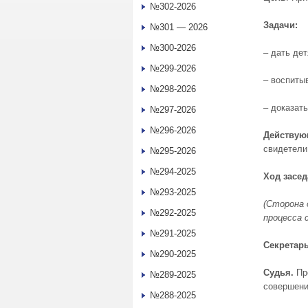
№302-2026
Задачи:
№301 — 2026
№300-2026
– дать де
№299-2026
– воспиты
№298-2026
– доказат
№297-2026
№296-2026
Действую
свидетели
№295-2026
№294-2025
Ход засед
№293-2025
(Сторона 
№292-2025
процесса 
№291-2025
Секретарь
№290-2025
Судья.
Пр
№289-2025
совершени
№288-2025