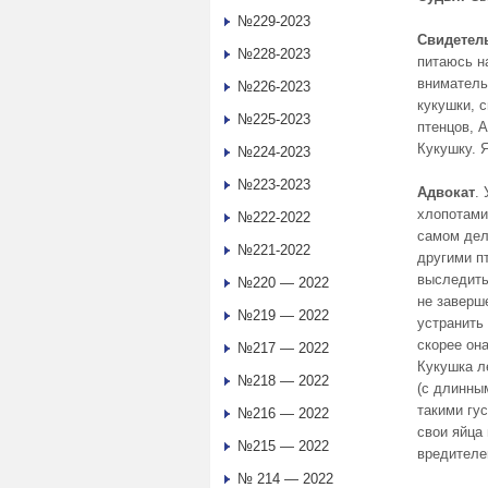
№229-2023
Свидетел
№228-2023
питаюсь н
вниматель
№226-2023
кукушки, 
№225-2023
птенцов, 
Кукушку. Я
№224-2023
№223-2023
Адвокат
.
хлопотами
№222-2022
самом дел
№221-2022
другими п
выследить
№220 — 2022
не заверш
№219 — 2022
устранить
скорее он
№217 — 2022
Кукушка л
№218 — 2022
(с длинны
такими гу
№216 — 2022
свои яйца
№215 — 2022
вредителе
№ 214 — 2022