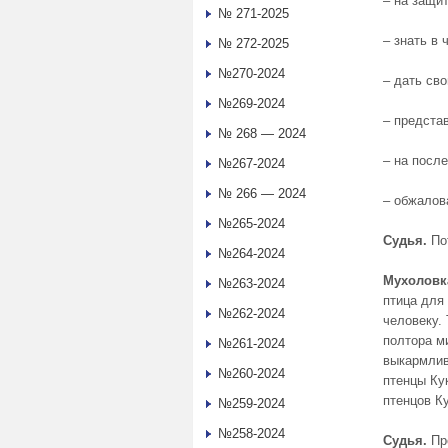
– на защит
№ 271-2025
– знать в 
№ 272-2025
№270-2024
– дать св
№269-2024
– представ
№ 268 — 2024
– на посл
№267-2024
№ 266 — 2024
– обжалов
№265-2024
Судья.
По
№264-2024
Мухоловк
№263-2024
птица для
№262-2024
человеку.
полтора м
№261-2024
выкармлив
№260-2024
птенцы Ку
птенцов К
№259-2024
№258-2024
Судья.
Пр