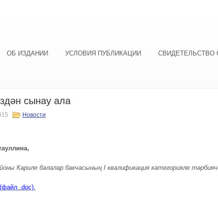
ОБ ИЗДАНИИ
УСЛОВИЯ ПУБЛИКАЦИИ
СВИДЕТЕЛЬСТВО 
здән сынау ала
015
Новости
тауллина
,
йоны Кариле балалар бакчасының I квалификация категорияле тәрбияч
(файл .doc).