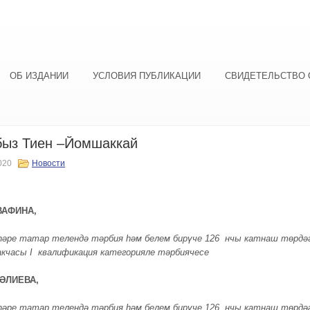
ОБ ИЗДАНИИ
УСЛОВИЯ ПУБЛИКАЦИИ
СВИДЕТЕЛЬСТВО 
быз Тиен –Йомшаккай
020
Новости
ВАФИНА,
әре татар телендә тәрбия һәм белем бирүче 126 нчы катнаш төрдә
акчасы I квалификация категорияле тәрбиячесе
ВӘЛИЕВА,
әре татар телендә тәрбия һәм белем бирүче 126 нчы катнаш төрдә