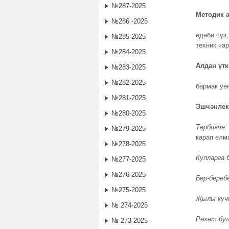
№287-2025
Методик 
№286 -2025
әдәби сүз,
№285-2025
техник ча
№284-2025
Алдан үтк
№283-2025
№282-2025
бармак уе
№281-2025
Эшчәнлек
№280-2025
Тәрбияче:
№279-2025
карап елм
№278-2025
Кулларга
№277-2025
№276-2025
Бер-береб
№275-2025
Җылы күчт
№ 274-2025
Рәхәт бул
№ 273-2025