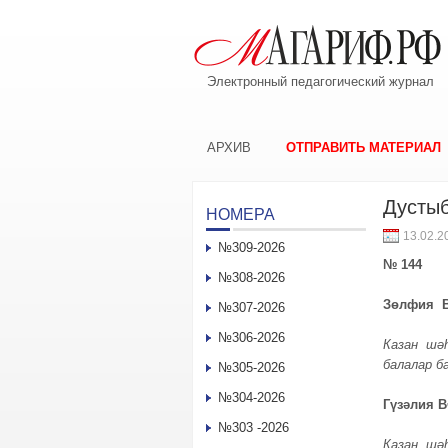
Электронный педагогический журнал
АРХИВ
ОТПРАВИТЬ МАТЕРИАЛ
Дусты
НОМЕРА
13.02.2
№309-2026
№ 144
№308-2026
Зөлфия 
№307-2026
№306-2026
Казан шәһ
балалар б
№305-2026
№304-2026
Гүзәлия 
№303 -2026
Казан шәһ