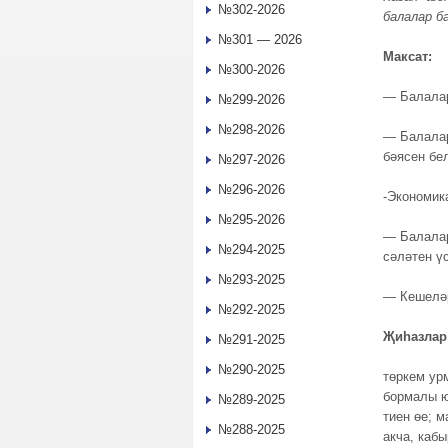
№302-2026
балалар б
№301 — 2026
Максат:
№300-2026
— Балалар
№299-2026
№298-2026
— Балалар
бәясен бел
№297-2026
№296-2026
-Экономик
№295-2026
— Балалар
№294-2025
сәләтен ү
№293-2025
— Кешеләр
№292-2025
Җиһазлар
№291-2025
№290-2025
төркем урм
бормалы ю
№289-2025
тиен өе; 
№288-2025
акча, кабы