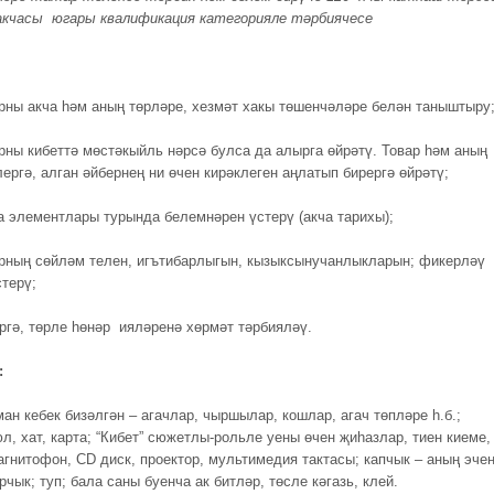
акчасы югары квалификация категорияле тәрбиячесе
ны акча һәм аның төрләре, хезмәт хакы төшенчәләре белән таныштыру
ны кибеттә мөстәкыйль нәрсә булса да алырга өйрәтү. Товар һәм аның
ергә, алган әйбернең ни өчен кирәклеген аңлатып бирергә өйрәтү;
а элементлары турында белемнәрен үстерү (акча тарихы);
ның сөйләм телен, игътибарлыгын, кызыксынучанлыкларын; фикерләү
стерү;
гә, төрле һөнәр ияләренә хөрмәт тәрбияләү.
:
ан кебек бизәлгән – агачлар, чыршылар, кошлар, агач төпләре һ.б.;
л, хат, карта; “Кибет” сюжетлы-рольле уены өчен җиһазлар, тиен киеме,
магнитофон, СD диск, проектор, мультимедия тактасы; капчык – аның эче
рчык; туп; бала саны буенча ак битләр, төсле кәгазь, клей.