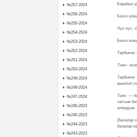
Барабыз у
№257-2024
№256-2024
Безгә коя
№255-2024
Чух-чух, ч
№254-2024
Безгә коя
№253-2024
№252-2024
Тәрбияче:
№251-2024
Тиен
:- ис
№250-2024
Тәрбияче:
№249-2024
җыелып си
№248-2024
Тиен:
— би
№247-2024
таптым би
№246-2023
алмадым. 
№245-2023
(Балалар 
№244-2023
балалар к
№243-2023