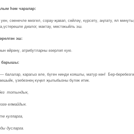
алым һәм чаралар:
 уен, сөенечле мизгел, сорау-җавап, сөйләү, күрсәтү, аңлату, ял минуты
ра,үстерешле диалог, мактау, мөстәкыйль эш.
әрелгән эш:
нын өйрәнү, атрибутларны әзерләп кую.
 барышы:
— балалар, карагыз әле, бүген нинди кояшлы, матур көн! Бер-беребезгә
аешыйк, үзебезнең күңел җылыбызны бүләк итик.
 без тотындык,
езгә елмайдык.
е кулларга,
ды дусларга.