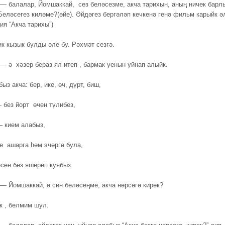
— балалар, Йомшаккай, сез беләсезме, акча тарихын, аның ничек барл
Беләсегез киләме?(әйе). Әйдәгез бергәләп кечкенә генә фильм карыйк ә
ия “Акча тарихы”)
к кызык булды әле бу. Рәхмәт сезгә.
 — ә
хәзер бераз ял итеп , бармак уенын уйнап алыйк.
ыз акча: бер, ике, өч, дүрт, биш,
— без йорт өчен түлибез,
– кием алабыз,
е ашарга һәм эчәргә була,
сен без яшереп куябыз.
— Йомшаккай, ә син беләсеңме, акча нәрсәгә кирәк?
 , белмим шул.