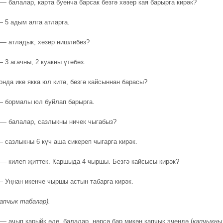
— балалар, карта буенча барсак безгә хәзер кая барырга кирәк?
 5 адым алга атларга.
— атладык, хәзер нишлибез?
 3 агачны, 2 куакны үтәбез.
нда ике якка юл китә, безгә кайсыннан барасы?
 бормалы юл буйлап барырга.
— балалар, сазлыкны ничек чыгабыз?
—
сазлыкны 6 күч аша сикереп чыгарга кирәк.
— килеп җиттек. Каршыда 4 чыршы. Безгә кайсысы кирәк?
 Уңнан икенче чыршы астын табарга кирәк.
капчык табалар).
— ачып карыйк әле, балалар, нәрсә бар микән капчык эчендә (
капчыкны