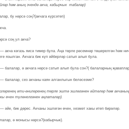
йлар һәм аның эчендә акча, кабырчык табалар)
алар, бу нәрсә соң?(акчага күрсәтеп)
кча.
рсә соң ул акча?
— акча кәгазь яисә тимер була. Аңа төрле рәсемнәр төшерелгән һәм ни
еге язылган. Акчага бик күп әйберләр сатып алып була.
— балалар, ә акчага нәрсә сатып алып була сон?( балаларның җавапла
— балалар, сез акчаны каян алганлыгын беләсезме?
үзләренең әти-әниләренең төрле эштә эшләгәнен әйтәләр һәм акчаның
кы өчен түләнелгәнен аңлаталар).
— әйе, бик дөрес. Акчаны эшләгән өчен, хезмәт хакы итеп бирәләр.
лалар, ә монысы нәрсә?(кабырчык).