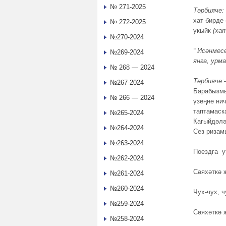
№ 271-2025
Тәрбияче:
хат бирде 
№ 272-2025
укыйк
(хат
№270-2024
“ Исәнмес
№269-2024
янга, урм
№ 268 — 2024
Тәрбияче:
№267-2024
Барабызмы
№ 266 — 2024
үзеңне ни
таптамаск
№265-2024
Кагыйдәлә
№264-2024
Сез ризамы
№263-2024
Поездга 
№262-2024
Сәяхәткә 
№261-2024
№260-2024
Чух-чух, ч
№259-2024
Сәяхәткә 
№258-2024