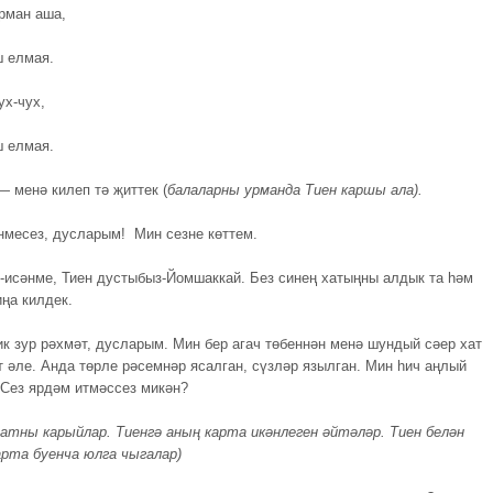
рман аша,
ш елмая.
ух-чух,
ш елмая.
— менә килеп тә җиттек (
балаларны урманда Тиен каршы ала).
әнмесез, дусларым! Мин сезне көттем.
-исәнме, Тиен дустыбыз-Йомшаккай. Без синең хатыңны алдык та һәм
ңа килдек.
к зур рәхмәт, дусларым. Мин бер агач төбеннән менә шундый сәер хат
т әле. Анда төрле рәсемнәр ясалган, сүзләр язылган. Мин һич аңлый
Сез ярдәм итмәссез микән?
хатны карыйлар. Тиенгә аның карта икәнлеген әйтәләр. Тиен белән
арта буенча юлга чыгалар)