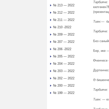
Тәрбияче:
№ 213 — 2022
килгәнен?
(презентац
№ 212 — 2022
№ 211 — 2022
Тиен:
—
би
№ 210 -2022
Тәрбияче
:
№ 209 — 2022
Без саныйб
№ 207 — 2022
№ 206 -2022
Бер, ике 
№ 205 — 2022
Өченчесе 
№ 204 — 2022
Дүртенчес
№ 203 — 2022
№ 202 — 2022
Ә бишенче
№ 200 — 2022
Тәрбияче:
№ 199 — 2022
Тиен:
— юк