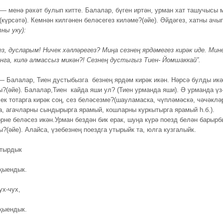
— менә рәхәт булып китте. Балалар, бүген иртән, урман хат ташучысы 
(күрсәтә). Кемнән килгәнен беләсегез киләме?(әйе). Әйдәгез, хатны ачып
ны уку):
ез, дусларым! Ничек хәлләрегез? Миңа сезнең ярдәмегез кирәк иде. Мин
анга, килә алмассыз микән?! Сезнең дустыгыз Тиен- Йомшаккай”.
— Балалар, Тиен дустыбызга безнең ярдәм кирәк икән. Нәрсә булды ик
?(әйе). Балалар,Тиен кайда яши ул? (Тиен урманда яши). Ә урманда үз
чек тотарга кирәк соң, сез беләсезме?(шауламаска, чүпләмәскә, чәчәклә
а, агачларны сындырырга ярамый, кошларны куркытырга ярамый һ.б.).
рне беләсез икән.Урман бездән бик ерак, шуңа күрә поезд белән барырб
?(әйе). Алайса, үзебезнең поездга утырыйк та, юлга кузгалыйк.
утырдык
җыендык.
ух-чух,
җыендык.