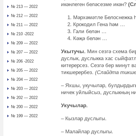
икәнлеген беләсезме икән?
(С
№ 213 — 2022
№ 212 — 2022
Мәрхәмәтле Белоснежка 
Крокодил Гена һәм …
№ 211 — 2022
Гали белән …
№ 210 -2022
Кәҗә белән …
№ 209 — 2022
Укытучы.
Мин сезгә схема би
№ 207 — 2022
дуслык, дуслыкка хас сыйфатл
№ 206 -2022
китерерсез. Сезгә бер минут в
№ 205 — 2022
тикшерербез.
(Слайдта тикше
№ 204 — 2022
– Яхшы, укучылар, булдырдыг
№ 203 — 2022
ничек уйлыйсыз, дуслыкның н
№ 202 — 2022
Укучылар.
№ 200 — 2022
№ 199 — 2022
– Кызлар дуслыгы.
– Малайлар дуслыгы.