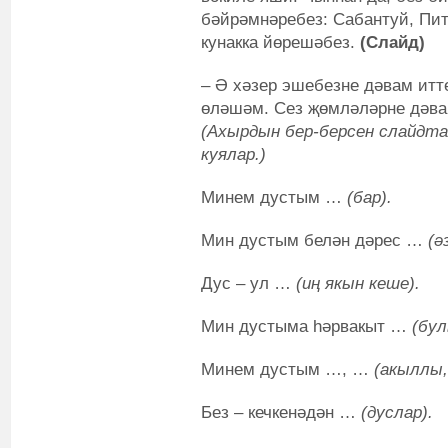
бәйрәмнәребез: Сабантуй, Пит
кунакка йөрешәбез.
(Слайд)
– Ә хәзер эшебезне дәвам итт
өләшәм. Сез җөмләләрне дәва
(Ахырдын бер-берсен слайдта
куялар.)
Минем дустым …
(бар).
Мин дустым белән дәрес …
(ә
Дус – ул …
(иң якын кеше).
Мин дустыма һәрвакыт …
(бу
Минем дустым …, …
(акыллы,
Без – кечкенәдән …
(дуслар).