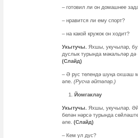
– готовил ли он домашнее зад
– нравится ли ему спорт?
– на какой кружок он ходит?
Укытучы.
Яхшы, укучылар, бу
дуслык турында мәкальләр дә 
(Cлайд)
– Ә рус телендә шуңа охшаш 
әле.
(Русча әйтәләр.)
Йомгаклау
Укытучы.
Яхшы, укучылар. Әйд
белән нәрсә турында сөйләштек
әле.
(Слайд)
– Кем ул дус?