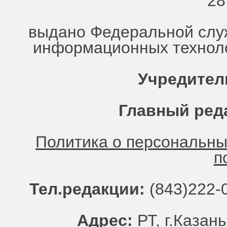
28
выдано Федеральной служ
информационных техноло
Учредител
Главный ред
Политика о персональн
п
Тел.редакции:
(843)222-0
Адрес:
РТ, г.Казань