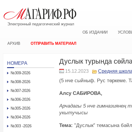
Электронный педагогический журнал
ОБ ИЗДАНИИ
УСЛОВ
АРХИВ
ОТПРАВИТЬ МАТЕРИАЛ
Дуслык турында сөйл
НОМЕРА
15.12.2023
Средняя школ
№309-2026
(5 нче сыйныф. Рус төркеме. Т
№308-2026
№307-2026
Алсу САБИРОВА,
№306-2026
Арчадагы 5 нче гимназиянең 
№305-2026
укытучысы
№304-2026
Тема:
”Дуслык” темасына бәйл
№303 -2026