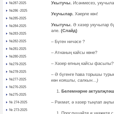
Укытучы.
Исәнмесез, укучыла
№287-2025
№286 -2025
Укучылар.
Хәерле көн!
№285-2025
Укытучы.
Ә хәзер укучылар б
№284-2025
әле.
(Слайд)
№283-2025
– Бүген ничәсе ?
№282-2025
№281-2025
– Атнаның кайсы көне?
№280-2025
– Хәзер елның кайсы фасылы?
№279-2025
№278-2025
– Ә бүгенге һава торышы туры
№277-2025
көн кояшлы, салкын…)
№276-2025
Белемнәрне актуалҗләш
№275-2025
– Рәхмәт, ә хәзер тыңлап аңл
№ 274-2025
№ 273-2025
Прослушайте и укажите сл