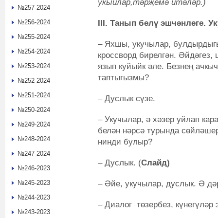
укыйлар,тәрҗемә итәләр.)
№257-2024
III. Танып белү эшчәнлеге. 
№256-2024
№255-2024
– Яхшы, укучылар, булдырдыгы
№254-2024
кроссворд бирелгән. Әйдәгез,
язып куйыйк әле. Безнең ачкыч
№253-2024
таптыгызмы?
№252-2024
№251-2024
– Дуслык сүзе.
№250-2024
– Укучылар, ә хәзер уйлап кара
№249-2024
белән нәрсә турында сөйләше
№248-2024
нинди булыр?
№247-2024
– Дуслык. (
Слайд)
№246-2023
– Әйе, укучылар, дуслык. Ә д
№245-2023
№244-2023
– Диалог төзербез, күнегүләр
№243-2023