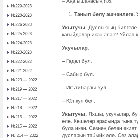
– Аңа ышанасың һ.б.
№229-2023
Танып белү эшчәнлеге. 
№228-2023
№226-2023
Укытучы.
Дуслыкның билгеле 
№225-2023
кагыйдәләр икән алар? Уйлап 
№224-2023
Укучылар.
№223-2023
– Гадел бул.
№222-2022
№221-2022
– Сабыр бул.
№220 — 2022
– Игътибарлы бул.
№219 — 2022
№217 — 2022
– Юл куя бел.
№218 — 2022
Укытучы.
Яхшы, укучылар, бу
№216 — 2022
әле. Кешеләр арасында гына т
№215 — 2022
була икән. Сезнең белән әкия
дусларын табыйк әле. Сез ала
№ 214 — 2022