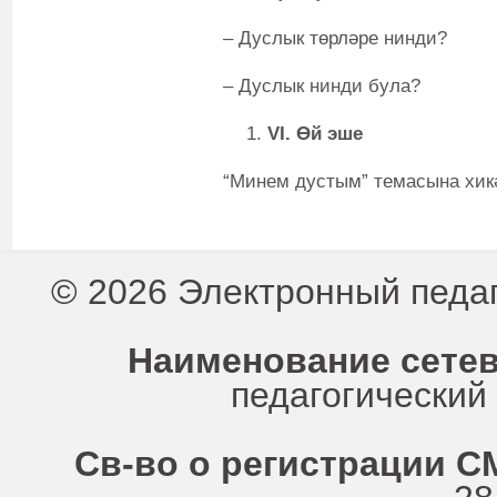
– Дуслык төрләре нинди?
– Дуслык нинди була?
VI
.
Өй эше
“Минем дустым” темасына хикә
© 2026 Электронный педа
Наименование сетев
педагогически
Св-во о регистрации СМ