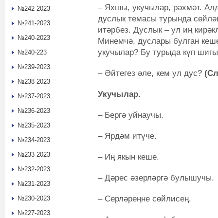
– Яхшы, укучылар, рәхмәт. Ал
№242-2023
дуслык темасы турында сөйлә
№241-2023
итәрбез. Дуслык – ул иң кирә
№240-2023
Минемчә, дуслары булган кеше
укучылар? Бу турыда күп шигы
№240-223
№239-2023
– Әйтегез әле, кем ул дус?
(Сл
№238-2023
Укучылар.
№237-2023
№236-2023
– Бергә уйнаучы.
№235-2023
– Ярдәм итүче.
№234-2023
№233-2023
– Иң якын кеше.
№232-2023
– Дәрес әзерләргә булышучы.
№231-2023
– Серләреңне сөйлисең.
№230-2023
№227-2023