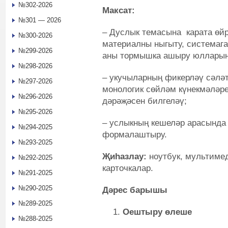
№302-2026
Максат:
№301 — 2026
– Дуслык темасына карата өйр
№300-2026
материалны ныгыту, системага
№299-2026
аны тормышка ашыру юлларын 
№298-2026
– укучыларның фикерләү сәләт
№297-2026
монологик сөйләм күнекмәләре
№296-2026
дәрәҗәсен билгеләү;
№295-2026
– услыкның кешеләр арасынд
№294-2025
формалаштыру.
№293-2025
Җиһазлау:
ноутбук, мультимед
№292-2025
карточкалар.
№291-2025
№290-2025
Дәрес барышы
№289-2025
Оештыру өлеше
№288-2025