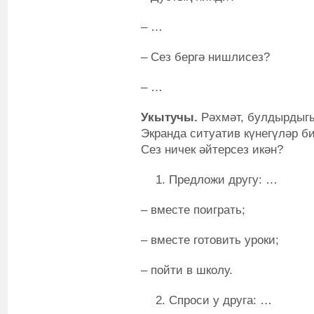
– …
– Сез бергә нишлисез?
– …
Укытучы.
Рәхмәт, булдырдыгы
Экранда ситуатив күнегүләр би
Сез ничек әйтерсез икән?
Предложи другу: …
– вместе поиграть;
– вместе готовить уроки;
– пойти в школу.
Спроси у друга: …