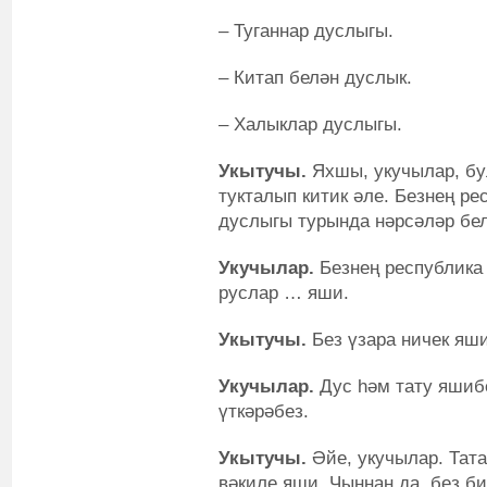
– Туганнар дуслыгы.
– Китап белән дуслык.
– Халыклар дуслыгы.
Укытучы.
Яхшы, укучылар, бу
тукталып китик әле. Безнең р
дуслыгы турында нәрсәләр бе
Укучылар.
Безнең республика 
руслар … яши.
Укытучы.
Без үзара ничек яш
Укучылар.
Дус һәм тату яшибе
үткәрәбез.
Укытучы.
Әйе, укучылар. Тат
вәкиле яши. Чыннан да, без б