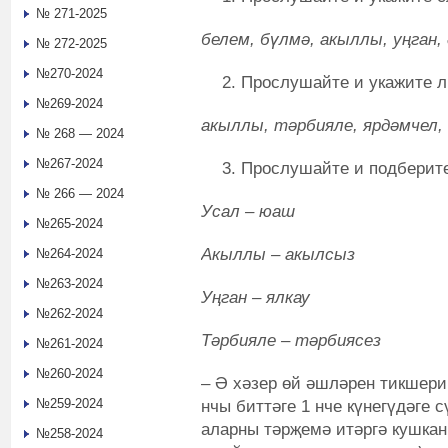
№ 271-2025
белем, бүлмә, акыллы, уңган, 
№ 272-2025
№270-2024
Прослушайте и укажите л
№269-2024
акыллы, тәрбияле, ярдәмчел, 
№ 268 — 2024
№267-2024
Прослушайте и подберит
№ 266 — 2024
Усал – юаш
№265-2024
Акыллы – акылсыз
№264-2024
№263-2024
Уңган – ялкау
№262-2024
Тәрбияле – тәрбиясез
№261-2024
№260-2024
– Ә хәзер өй әшләрен тикшерик
№259-2024
нчы биттәге 1 нче күнегүдәге 
аларны тәрҗемә итәргә кушка
№258-2024