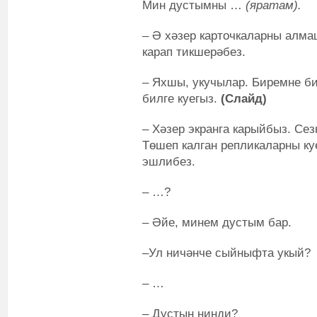
Мин дустымны …
(яратам).
– Ә хәзер карточкаларны алм
карап тикшерәбез.
– Яхшы, укучылар. Биремне би
билге куегыз.
(Слайд)
– Хәзер экранга карыйбыз. Сез
Төшеп калган репликаларны ку
эшлибез.
– …?
– Әйе, минем дустым бар.
–Ул ничәнче сыйныфта укый?
– …
– Дустың нинди?