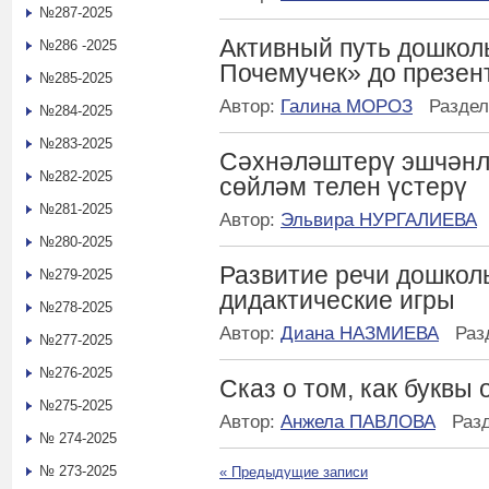
№287-2025
Активный путь дошкол
№286 -2025
Почемучек» до презен
№285-2025
Автор:
Галина МОРОЗ
Разде
№284-2025
№283-2025
Сәхнәләштерү эшчәнл
№282-2025
сөйләм телен үстерү
№281-2025
Автор:
Эльвира НУРГАЛИЕВА
№280-2025
Развитие речи дошкол
№279-2025
дидактические игры
№278-2025
Автор:
Диана НАЗМИЕВА
Раз
№277-2025
№276-2025
Сказ о том, как буквы
№275-2025
Автор:
Анжела ПАВЛОВА
Раз
№ 274-2025
№ 273-2025
«
Предыдущие записи