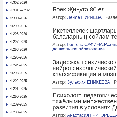
№302-2026
Бөек Җиңүгә 80 ел
№301 — 2026
Автор:
Ләйлә НУРИЕВА
Разд
№300-2026
№299-2026
Икетеллелек шартлары
№298-2026
балаларның сөйләм те
№297-2026
Автор:
Гөлгенә САФИНА
,
Рәзи
дошкольное образование
№296-2026
№295-2026
Задержка психического
№294-2025
нейропсихологический 
классификация и моз
№293-2025
№292-2025
Автор:
Зульфия ЕНИКЕЕВА
Р
№291-2025
Психолого-педагогичес
№290-2025
тяжёлыми множестве
№289-2025
развития в условиях 
№288-2025
Автор:
Анастасия ГРИГОРЬЕВ