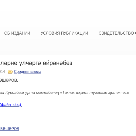
ОБ ИЗДАНИИ
УСЛОВИЯ ПУБЛИКАЦИИ
СВИДЕТЕЛЬСТВО 
ләрне үлчәргә өйрәнәбез
014
Средняя школа
БӘШӘРОВ,
ны Курсабаш урта мәктәбенең «Техник иҗат» түгәрәге җитәкчесе
(файл .doc).
р БӘШӘРОВ