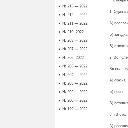
I. Выбери 
№ 213 — 2022
1. Один за
№ 212 — 2022
А) послов
№ 211 — 2022
№ 210 -2022
Б) загадка
№ 209 — 2022
В) стихот
№ 207 — 2022
2. Во поле
№ 206 -2022
№ 205 — 2022
Во поле к
№ 204 — 2022
А) сказка
№ 203 — 2022
Б) песня
№ 202 — 2022
№ 200 — 2022
В) потешк
№ 199 — 2022
3. «В сто
А) рассказ