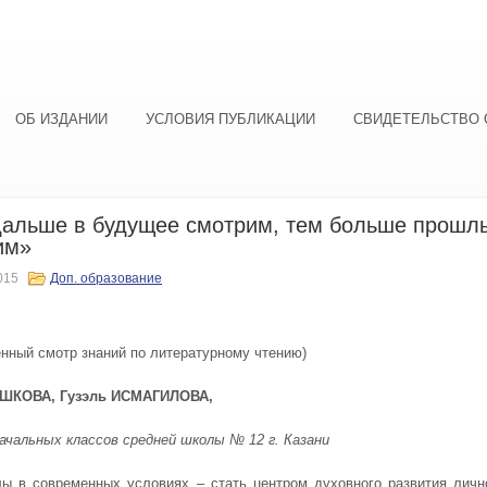
ОБ ИЗДАНИИ
УСЛОВИЯ ПУБЛИКАЦИИ
СВИДЕТЕЛЬСТВО 
дальше в будущее смотрим, тем больше прошл
им»
015
Доп. образование
нный смотр знаний по литературному чтению)
ШКОВА, Гузэль ИСМАГИЛОВА,
ачальных классов средней школы № 12 г. Казани
ы в современных условиях – стать центром духовного развития личн