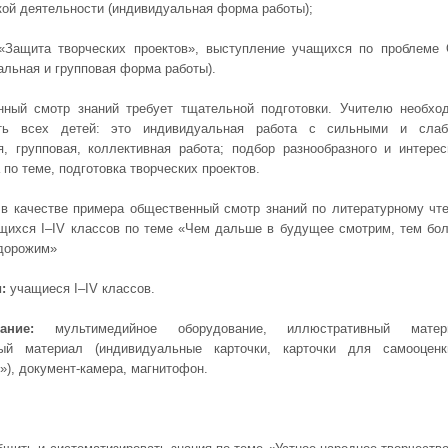
кой деятельности (индивидуальная форма работы);
«Защита творческих проектов», выступление учащихся по проблеме
альная и групповая форма работы).
ный смотр знаний требует тщательной подготовки. Учителю необхо
ить всех детей: это индивидуальная работа с сильными и сла
, групповая, коллективная работа; подбор разнообразного и интерес
по теме, подготовка творческих проектов.
в качестве примера общественный смотр знаний по литературному чт
щихся I–IV классов по теме «Чем дальше в будущее смотрим, тем бо
дорожим»
:
учащиеся I–IV классов.
ание:
мультимедийное оборудование, иллюстративный матер
ный материал (индивидуальные карточки, карточки для самооцен
»), документ-камера, магнитофон.