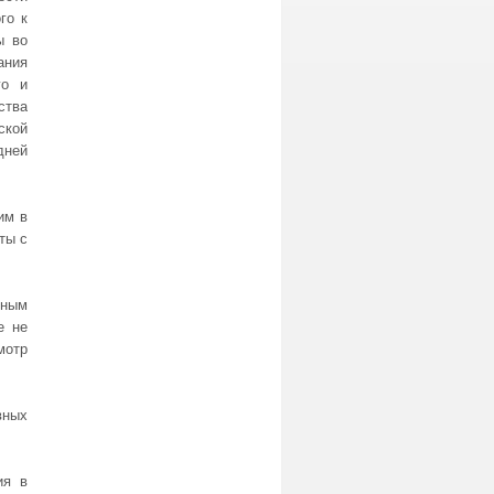
го к
ы во
ания
го и
ства
ской
дней
им в
ты с
тным
е не
мотр
вных
ия в