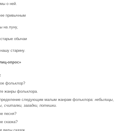
мы о ней.
лее привычным
ы на луну,
старые обычаи
нашу старину.
Блиц-опрос»
:
кое фольклор?
те жанры фольклора.
определение следующим малым жанрам фольклора:
небылицы,
ы, считалки, загадки, потешки
.
ое песня?
ое сказка?
е виды сказок.