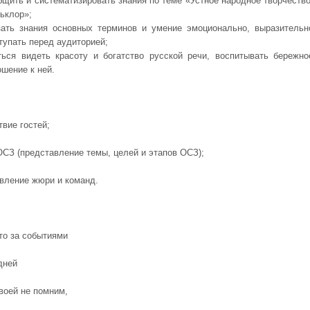
бщить и систематизировать знания по теме «Устное народное творчество
ьклор»;
зать знания основных терминов и умение эмоционально, выразительн
тупать перед аудиторией;
ться видеть красоту и богатство русской речи, воспитывать бережно
ошение к ней.
твие гостей;
 ОСЗ (представление темы, целей и этапов ОСЗ);
авление жюри и команд.
то за событиями
дней
воей не помним,