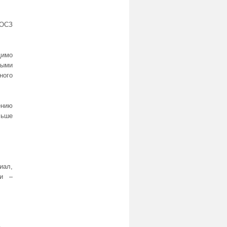
 ОСЗ
димо
быми
ного
ению
льше
иал,
ки –