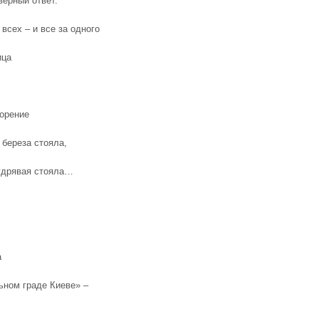
верный ответ.
 всех – и все за одного
ица
ворение
 береза стояла,
удрявая стояла…
а
льном граде Киеве» –