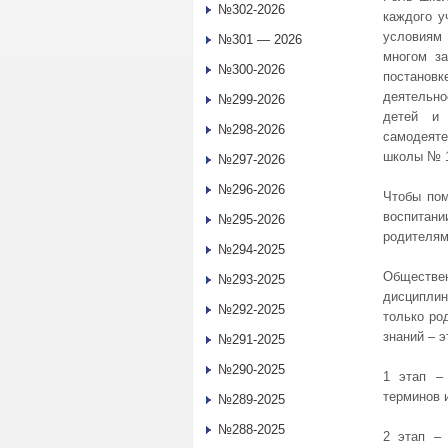
№302-2026
каждого у
условиям 
№301 — 2026
многом за
№300-2026
постановк
деятельно
№299-2026
детей и 
№298-2026
самодеяте
школы № 1
№297-2026
№296-2026
Чтобы пом
воспитани
№295-2026
родителям
№294-2025
Обществе
№293-2025
дисциплин
№292-2025
только ро
знаний – э
№291-2025
№290-2025
1 этап –
терминов 
№289-2025
№288-2025
2 этап –