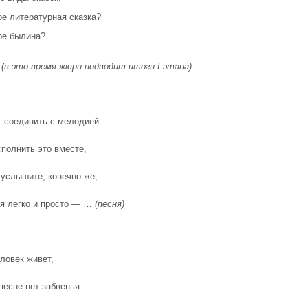
ое литературная сказка?
ое былина?
(в это время жюри подводит итоги
I
этапа)
.
т соединить с мелодией
сполнить это вместе,
 услышите, конечно же,
я легко и просто — …
(песня)
ловек живет,
песне нет забвенья.