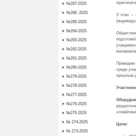
практичес
№287-2025
№286 -2025
3 этап – 
(индивиду
№285-2025
№284-2025
Обществен
подготов
№283-2025
учащимися
№282-2025
материала 
№281-2025
Приведем 
№280-2025
среди уча
прошлым 
№279-2025
№278-2025
Участники
№277-2025
Оборудов
№276-2025
раздаточ
«смайлики
№275-2025
№ 274-2025
Цели:
№ 273-2025