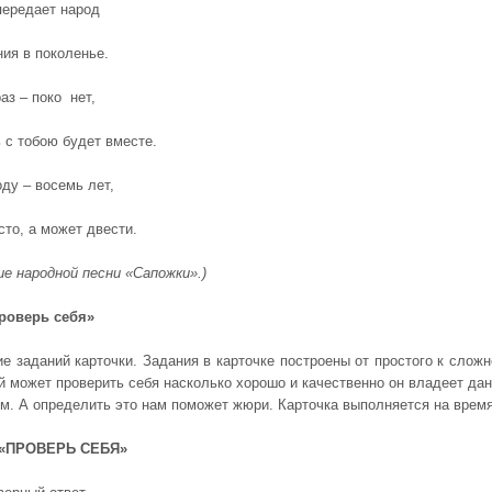
передает народ
ния в поколенье.
аз – поко нет,
 с тобою будет вместе.
ду – восемь лет,
сто, а может двести.
ие народной песни «Сапожки».)
Проверь себя»
е заданий карточки. Задания в карточке построены от простого к сложн
ый может проверить себя насколько хорошо и качественно он владеет да
м. А определить это нам поможет жюри. Карточка выполняется на время
 «ПРОВЕРЬ СЕБЯ»