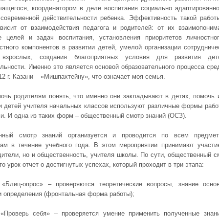
чащегося, координатором в деле воспитания социально адаптированно
современной действительности ребенка. Эффективность такой работ
висит от взаимодействия педагога и родителей: от их взаимопоним
е целей и задач воспитания, установления приоритетов личностно
стного компонентов в развитии детей, умелой организации сотрудниче
взрослых, создания благоприятных условия для развития дет
льности. Именно это является основой образовательного процесса сре
2 г. Казани – «Мишпахтейну», что означает моя семья.
очь родителям понять, что именно они закладывают в детях, помочь 
и детей учителя начальных классов используют различные формы рабо
и. И одна из таких форм – общественный смотр знаний (ОСЗ).
нный смотр знаний организуется и проводится по всем предме
ам в течение учебного года. В этом мероприятии принимают участи
дители, но и общественность, учителя школы. По сути, общественный с
то урок-отчет о достигнутых успехах, который проходит в три этапа:
 «Блиц-опрос» – проверяются теоретические вопросы, знание осно
и определения (фронтальная форма работы);
 «Проверь себя» – проверяется умение применить полученные знан