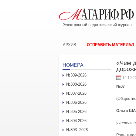
Электронный педагогический журнал
АРХИВ
ОТПРАВИТЬ МАТЕРИАЛ
«Чем 
НОМЕРА
дорож
№309-2026
19.10.2
№308-2026
№37
№307-2026
(Обществе
№306-2026
Ольга ША
№305-2026
№304-2026
учителя н
№303 -2026
Роль школ