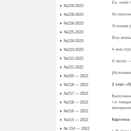
Ее, любя 
№229-2023
Из поколе
№228-2023
№226-2023
Услышав р
№225-2023
Всю жизнь
№224-2023
А мне отро
№223-2023
№222-2022
А песне – 
№221-2022
(Исполнен
№220 — 2022
2 этап: «
№219 — 2022
№217 — 2022
Выполнени
т.е. кажд
№218 — 2022
материало
№216 — 2022
Карточка
№215 — 2022
№ 214 — 2022