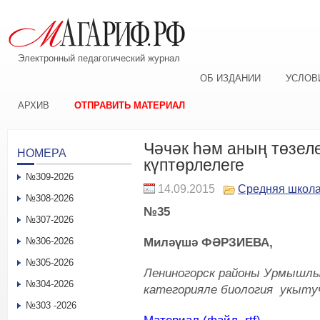
Электронный педагогический журнал
ОБ ИЗДАНИИ
УСЛОВ
АРХИВ
ОТПРАВИТЬ МАТЕРИАЛ
Чәчәк һәм аның төзел
НОМЕРА
күптөрлелеге
№309-2026
14.09.2015
Средняя школ
№308-2026
№35
№307-2026
Миләүшә ФӘРЗИЕВА,
№306-2026
№305-2026
Лениногорск районы Урмышлы
№304-2026
категорияле биология укыт
№303 -2026