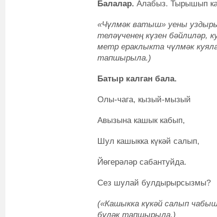
Балалар.
Алабыз. Тырышып ка
«
Чүлмәк ватыш» уены уздыры
теләүченең күзен бәйлиләр, к
метр ераклыкта чүлмәк куяла
тапшырыла.)
Батыр калган бала.
Олы-чага, кызый-мызый
Авызына кашык кабып,
Шул кашыкка күкәй салып,
Йөгерәләр сабантуйда.
Сез шулай булдырырсызмы?
(«Кашыкка күкәй салып чабы
бүләк тапшырыла.)