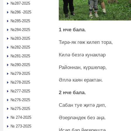
№287-2025
№286 -2025
№285-2025
1 нче бала.
№284-2025
№283-2025
Тирә-як гөж килеп тора,
№282-2025
Килә безгә кунаклар
№281-2025
№280-2025
Районнан, күршеләр,
№279-2025
Әллә каян ерактан.
№278-2025
№277-2025
2 нче бала.
№276-2025
Сабан туе җитә дип,
№275-2025
Әзерләндек без аңа.
№ 274-2025
№ 273-2025
Исәп бар йөгерештә