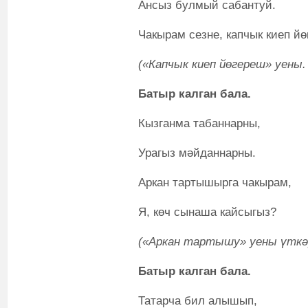
Ансыз булмый сабантуй.
Чакырам сезне, капчык киеп йө
(«Капчык киеп йөгереш» уены
Батыр калган бала.
Кызганма табаннарны,
Урагыз мәйданнарны.
Аркан тартышырга чакырам,
Я, көч сынаша кайсыгыз?
(«Аркан тартышу» уены үткә
Батыр калган бала.
Татарча бил алышып,