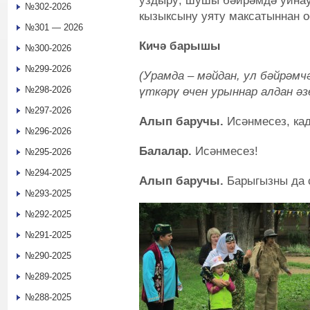
уздыру; шушы бәйрәмдә уйнау,
№302-2026
кызыксыну уяту максатыннан 
№301 — 2026
Кичә барышы
№300-2026
№299-2026
(Урамда – мәйдан, ул бәйрәмч
№298-2026
үткәрү өчен урыннар алдан әз
№297-2026
Алып баручы.
Исәнмесез, кад
№296-2026
Балалар.
Исәнмесез!
№295-2026
№294-2025
Алып баручы.
Барыгызны да 
№293-2025
№292-2025
№291-2025
№290-2025
№289-2025
№288-2025