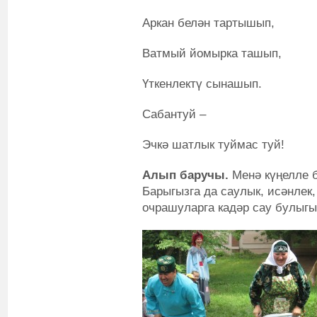
Аркан белән тартышып,
Ватмый йомырка ташып,
Үткенлектү сынашып.
Сабантуй –
Эчкә шатлык туймас туй!
Алып баручы.
Менә күңелле 
Барыгызга да саулык, исәнлек
очрашуларга кадәр сау булыгы