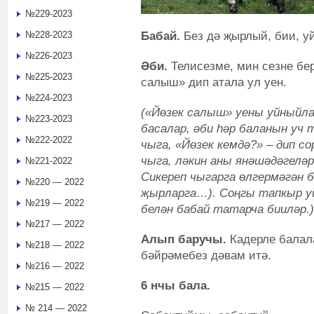
№229-2023
Бабай.
Без дә җырлый, бии, у
№228-2023
№226-2023
Әби.
Телисезме, мин сезне бер
№225-2023
салыш» дип атала ул уен.
№224-2023
(«Йөзек салыш» уены уйныйла
№223-2023
басалар, әби һәр баланын уч 
№222-2022
чыга, «Йөзек кемдә?» – дип со
чыга, ләкин аны янәшәдәгел
№221-2022
Сикереп чыгарга өлгермәгән б
№220 — 2022
җырларга…). Соңгы тапкыр уй
№219 — 2022
белән бабай татарча бииләр.)
№217 — 2022
Алып баручы.
Кадерле балала
№218 — 2022
бәйрәмебез дәвам итә.
№216 — 2022
6 нчы бала.
№215 — 2022
№ 214 — 2022