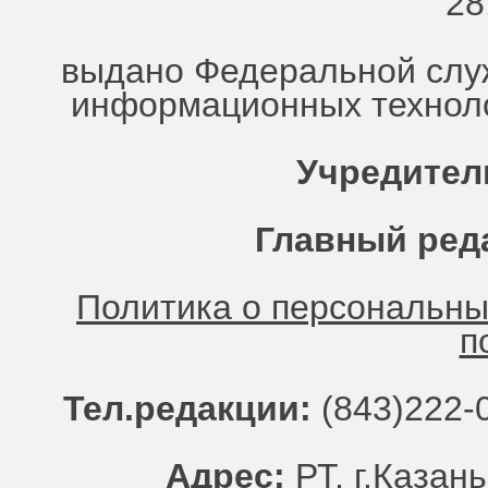
28
выдано Федеральной служ
информационных техноло
Учредител
Главный ред
Политика о персональн
п
Тел.редакции:
(843)222-0
Адрес:
РТ, г.Казань