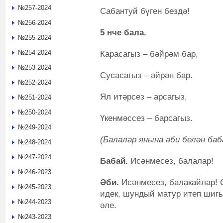
№257-2024
Сабантуй бүген бездә!
№256-2024
5 нче бала.
№255-2024
№254-2024
Карасагыз – бәйрәм бар,
№253-2024
Сусасагыз – әйрән бар.
№252-2024
Ял итәрсез – арсагыз,
№251-2024
№250-2024
Үкенмәссез – барсагыз.
№249-2024
(Балалар янына әби белән баб
№248-2024
№247-2024
Бабай.
Исәнмесез, балалар!
№246-2023
Әби.
Исәнмесез, балакайлар! 
№245-2023
идек, шундый матур итеп шиг
№244-2023
әле.
№243-2023