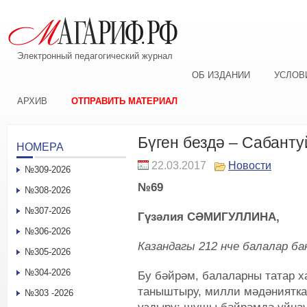
Электронный педагогический журнал
ОБ ИЗДАНИИ
УСЛОВ
АРХИВ
ОТПРАВИТЬ МАТЕРИАЛ
Бүген бездә – Сабанту
НОМЕРА
22.03.2017
Новости
№309-2026
№69
№308-2026
№307-2026
Гүзәлия СӘМИГУЛЛИНА,
№306-2026
Казандагы 212 нче балалар б
№305-2026
№304-2026
Бу бәйрәм, балаларны татар 
таныштыру, милли мәдәниятка
№303 -2026