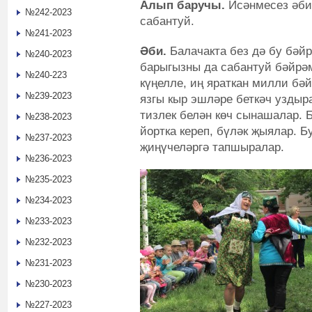
Алып баручы.
Исәнмесез әби,
№242-2023
сабантуй.
№241-2023
Әби.
Балачакта без дә бу бәйр
№240-2023
барыгызны да сабантуй бәйрәм
№240-223
күңелле, иң яраткан милли бә
№239-2023
язгы кыр эшләре беткәч уздыра
тизлек белән көч сынашалар. 
№238-2023
йортка кереп, бүләк җыялар. 
№237-2023
җиңүчеләргә тапшыралар.
№236-2023
№235-2023
№234-2023
№233-2023
№232-2023
№231-2023
№230-2023
№227-2023