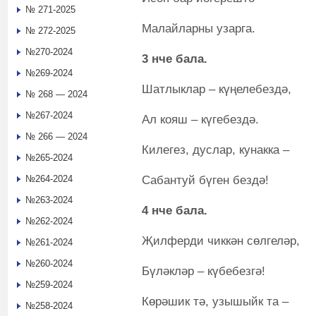
№ 271-2025
Малайларны узарга.
№ 272-2025
№270-2024
3 нче бала.
№269-2024
Шатлыклар – күңелебездә,
№ 268 — 2024
№267-2024
Ал кояш – күгебездә.
№ 266 — 2024
Килегез, дуслар, кунакка –
№265-2024
Сабантуй бүген бездә!
№264-2024
№263-2024
4 нче бала.
№262-2024
Җилферди чиккән сөлгеләр,
№261-2024
№260-2024
Бүләкләр – күбебезгә!
№259-2024
Көрәшик тә, узышыйк та –
№258-2024