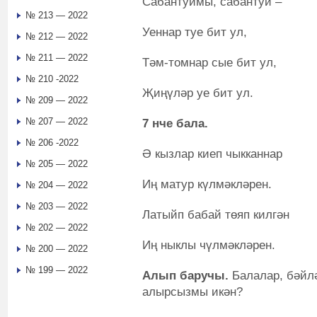
Сабантуймы, сабантуй –
№ 213 — 2022
Уеннар туе бит ул,
№ 212 — 2022
№ 211 — 2022
Тәм-томнар сые бит ул,
№ 210 -2022
Җиңүләр уе бит ул.
№ 209 — 2022
№ 207 — 2022
7 нче бала.
№ 206 -2022
Ә кызлар киеп чыкканнар
№ 205 — 2022
Иң матур күлмәкләрен.
№ 204 — 2022
№ 203 — 2022
Латыйп бабай төяп килгән
№ 202 — 2022
Иң ныклы чүлмәкләрен.
№ 200 — 2022
№ 199 — 2022
Алып баручы.
Балалар, бәйлә
алырсызмы икән?