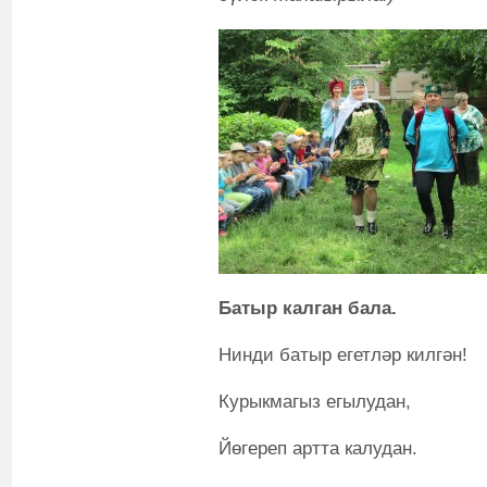
Батыр калган бала.
Нинди батыр егетләр килгән!
Курыкмагыз егылудан,
Йөгереп артта калудан.