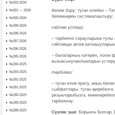
№302-2026
б
елем бирү:
туган илебез – Та
№301 — 2026
белемнәрен системалаштыру;
№300-2026
№299-2026
сөйләм үстерү:
№298-2026
– тәрбияче сорауларына тулы 
№297-2026
сөйләмдә актив катнашуларын
№296-2026
– балаларның хәтерен, логик ф
№295-2026
кызыксынучанлыкларын үстерү
№294-2025
тәрбияви:
№293-2025
№292-2025
– туган илне ярату, аның белән
№291-2025
сыйфатлары, туган җиребезгә,
ризыкларыбызга, киемнәребезг
№290-2025
тәрбияләү.
№289-2025
№288-2025
Сүзлек эше:
Борынгы Болгар, В