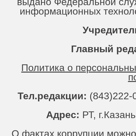
выдано Федеральной служ
информационных техноло
Учредител
Главный ред
Политика о персональн
п
Тел.редакции:
(843)222-0
Адрес:
РТ, г.Казань
О фактах коррупции можно