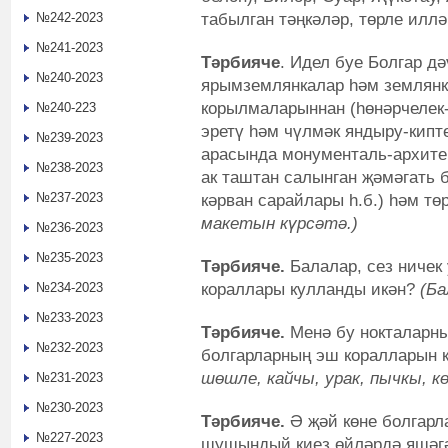
табылган тәңкәләр, төрле илл
№242-2023
№241-2023
Тәрбияче
. Идел буе Болгар дә
№240-2023
ярымземлянкалар һәм землянк
корылмаларыннан (һөнәрчелек-
№240-223
эретү һәм чүлмәк яндыру-кипт
№239-2023
арасында монументаль-архите
№238-2023
ак таштан салынган җәмәгать 
№237-2023
кәрван сарайлары һ.б.) һәм т
макетын күрсәтә.)
№236-2023
№235-2023
Тәрбияче.
Балалар, сез ничек
кораллары кулланды икән?
(Б
№234-2023
№233-2023
Тәрбияче.
Менә бу нокталарны
№232-2023
болгарларның эш коралларын 
шөшле, кайчы, урак, пычкы, көр
№231-2023
№230-2023
Тәрбияче.
Ә җәй көне болгарл
№227-2023
шушындый киез өйләрдә яшәгә