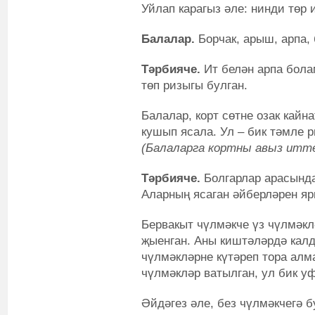
Уйлап карагыз әле: нинди төр 
Балалар.
Борчак, арыш, арпа, 
Тәрбияче.
Ит белән арпа бола
төп ризыгы булган.
Балалар, корт сөтне озак кайн
кушып ясала. Ул – бик тәмле р
(Балаларга кортны авыз итте
Тәрбияче.
Болгарлар арасында
Аларның ясаган әйберләрен яр
Бервакыт чүлмәкче үз чүлмәкл
җыенган. Аны киштәләрдә калд
чүлмәкләрне күтәреп тора алма
чүлмәкләр ватылган, ул бик уф
Әйдәгез әле, без чүлмәкчегә 