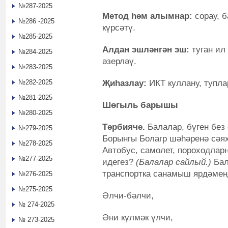
№287-2025
Метод һәм алымнар:
сорау, 
№286 -2025
күрсәтү.
№285-2025
Алдан эшләнгән эш:
туган ил
№284-2025
әзерләү.
№283-2025
Җ
иһазла
у
:
ИКТ куллану, тупла
№282-2025
№281-2025
Шөгыль барышы
№280-2025
Тәрбияче.
Балалар, бүген без
№279-2025
Борынгы Болагр шәһәренә сәях
№278-2025
Автобус, самолет, пороходла
№277-2025
идегез?
(Балалар сайлый.)
Бал
транспортка санамыш ярдәмен
№276-2025
№275-2025
Әлчи-бәлчи,
№ 274-2025
Әни күлмәк үлчи,
№ 273-2025