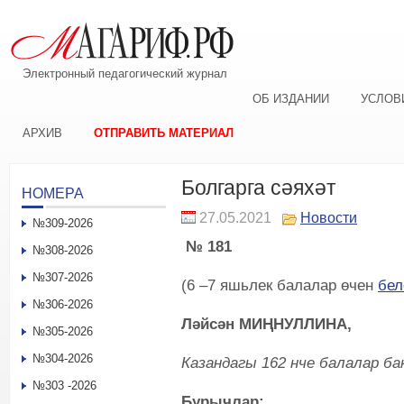
Электронный педагогический журнал
ОБ ИЗДАНИИ
УСЛОВ
АРХИВ
ОТПРАВИТЬ МАТЕРИАЛ
Болгарга сәяхәт
НОМЕРА
27.05.2021
Новости
№309-2026
№ 181
№308-2026
№307-2026
(6 –7 яшьлек балалар өчен
бел
№306-2026
Ләйсән МИҢНУЛЛИНА,
№305-2026
№304-2026
Казандагы 162 нче балалар б
№303 -2026
Б
урыч
лар: