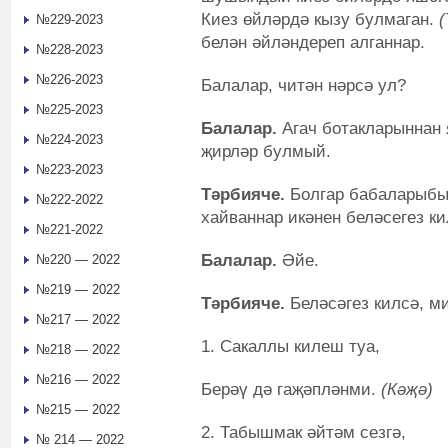
Киез өйләрдә кызу булмаган.
(
№229-2023
белән әйләндереп алганнар.
№228-2023
№226-2023
Балалар, читән нәрсә ул?
№225-2023
Балалар.
Агач ботакларыннан 
№224-2023
җирләр булмый.
№223-2023
Тәрбияче.
Болгар бабаларыбыз
№222-2022
хайваннар икәнен беләсегез к
№221-2022
Балалар.
Әйе.
№220 — 2022
№219 — 2022
Тәрбияче.
Беләсәгез килсә, м
№217 — 2022
1. Сакаллы килеш туа,
№218 — 2022
№216 — 2022
Берәү дә гаҗәпләнми.
(Кәҗә)
№215 — 2022
2. Табышмак әйтәм сезгә,
№ 214 — 2022