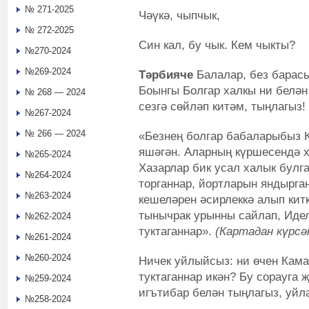
№ 271-2025
Чәүкә, чыпчык,
№ 272-2025
Син кал, бу чык. Кем чыкты?
№270-2024
№269-2024
Тәрбияче
Балалар, без барасы
Боынгы Болгар халкы ни белән
№ 268 — 2024
сезгә сөйләп китәм, тыңлагыз!
№267-2024
№ 266 — 2024
«Безнең болгар бабаларыбыз К
яшәгән. Аларның күршесендә х
№265-2024
Хазарлар бик усал халык булга
№264-2024
торганнар, йортларын яндырга
№263-2024
кешеләрен әсирлеккә алып кит
тынычрак урынны сайлап, Иде
№262-2024
туктаганнар».
(Картадан күрсә
№261-2024
№260-2024
Ничек уйлыйсыз: ни өчен Кам
туктаганнар икән? Бу сорауга 
№259-2024
игътибар белән тыңлагыз, уйл
№258-2024