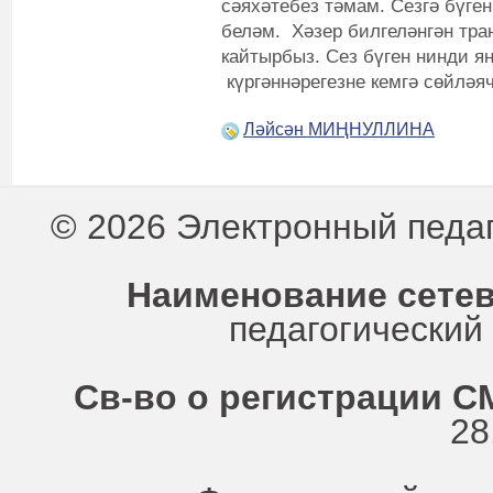
сәяхәтебез тәмам. Сезгә бүге
беләм. Хәзер билгеләнгән тра
кайтырбыз. Сез бүген нинди я
күргәннәрегезне кемгә сөйләя
Ләйсән МИҢНУЛЛИНА
© 2026 Электронный педа
Наименование сетев
педагогически
Св-во о регистрации СМ
28