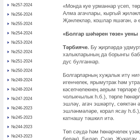
№257-2024
«Монда куе урманнар үсеп, төрл
Алма агачлары, кыргый җиләкл
№256-2024
Җәнлекләр, кошлар яшәгән, ә 
№255-2024
№254-2024
«Болгар шәһәрен төзе» уены
№253-2024
Тәрбияче.
Бу җирләрдә удмурт
№252-2024
халыкларының да борынгы баб
дус булганнар.
№251-2024
№250-2024
Болгарларның хуҗалык итү ниг
№249-2024
игенчелек, ярымутрак һәм утра
кәсепчелекнең аерым төрләре 
№248-2024
чолыкчылык һ.б.), төрле һөнәр
№247-2024
эшләү, агач эшкәртү, сөяктән 
№246-2023
эшләнмәләре, корал ясау һ.б.)
№245-2023
катнашу тәшкил итә.
№244-2023
Төп сәүдә һәм һөнәрчелек үзәк
№243-2023
белән), Биләр, Суар, Җүкәтау