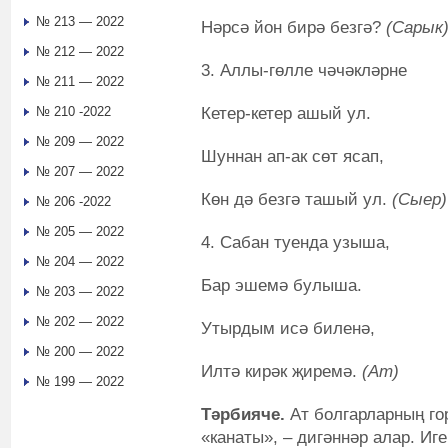
№ 213 — 2022
Нәрсә йон бирә безгә?
(Сарык
№ 212 — 2022
3. Аллы-гөлле чәчәкләрне
№ 211 — 2022
Кетер-кетер ашый ул.
№ 210 -2022
№ 209 — 2022
Шуннан ап-ак сөт ясап,
№ 207 — 2022
Көн дә безгә ташый ул.
(Сыер)
№ 206 -2022
№ 205 — 2022
4. Сабан туенда узыша,
№ 204 — 2022
Бар эшемә булыша.
№ 203 — 2022
№ 202 — 2022
Утырдым исә биленә,
№ 200 — 2022
Илтә кирәк җиремә.
(Ат)
№ 199 — 2022
Тәрбияче.
Ат болгарларның го
«канаты», – дигәннәр алар. Иг