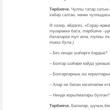
Тәрбияче.
Чулпы татар хатын-
хәбәр салган, чөнки чулпыдагы
Ә хәзер, әйдәгез, «Сорау-җава
түгәрәккә баса, тәрбияче –ур
балаларга туп ата, тупны то
тиеш була.
)
– Без нинди шәһәргә бардык?
– Болгар шәһәре кайда урнашк
– Болгарларның эш коралларын
– Алар ни белән кәсепчелек ит
– Нинди корылмалары булган?
Тәрбияче.
Балалар, шуның бел