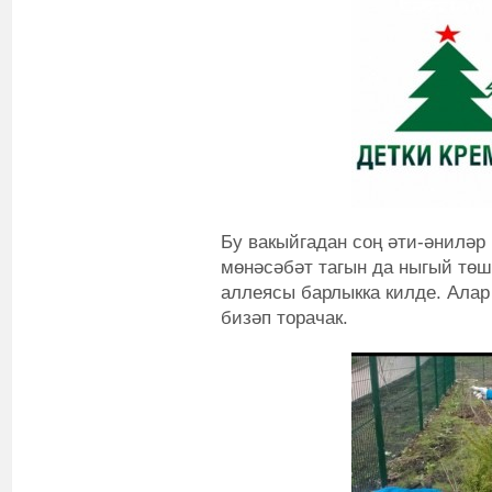
Бу вакыйгадан соң әти-әниләр
мөнәсәбәт тагын да ныгый төш
аллеясы барлыкка килде. Алар
бизәп торачак.