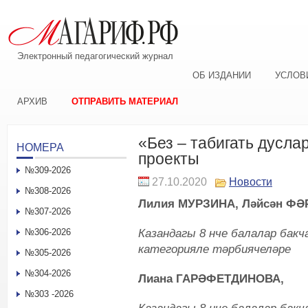
Электронный педагогический журнал
ОБ ИЗДАНИИ
УСЛОВ
АРХИВ
ОТПРАВИТЬ МАТЕРИАЛ
«Без – табигать дусл
НОМЕРА
проекты
№309-2026
27.10.2020
Новости
№308-2026
Лилия МУРЗИНА, Ләйсән Ф
№307-2026
Казандагы 8 нче балалар бакч
№306-2026
категорияле тәрбиячеләре
№305-2026
№304-2026
Лиана ГАРӘФЕТДИНОВА,
№303 -2026