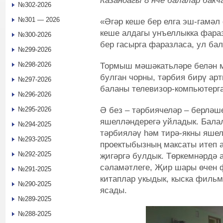
Казандагы 8 нче балалар бак
№302-2026
№301 — 2026
«Әгәр кеше бер елга эш-гамәл 
кеше алдагы унъеллыкка фараз
№300-2026
бер гасырга фаразласа, ул бал
№299-2026
№298-2026
Тормыш мәшәкатьләре белән м
булган чорны, тәрбия бирү арт
№297-2026
баланы телевизор-компьютерга
№296-2026
Ә без – тәрбиячеләр – берләш
№295-2026
яшелләндерегә уйладык. Балал
№294-2025
тәрбияләү һәм тирә-якны яше
№293-2025
проектыбызның максаты итеп 
№292-2025
җигәргә булдык. Төркемнәрдә 
сәламәтлеге, Җир шары өчен 
№291-2025
китаплар укыдык, кыска фильм
№290-2025
ясады.
№289-2025
№288-2025