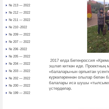
№ 213 — 2022
№ 212 — 2022
№ 211 — 2022
№ 210 -2022
№ 209 — 2022
№ 207 — 2022
№ 206 -2022
№ 205 — 2022
2017 елда Бөтенроссия «Кре
№ 204 — 2022
эшләп киткән иде. Проектның
№ 203 — 2022
«балалары»ын орлыктан үсент
күркәләреннән олылар белән 
№ 202 — 2022
балалары исә шушы «тылсымл
№ 200 — 2022
үстерделәр.
№ 199 — 2022