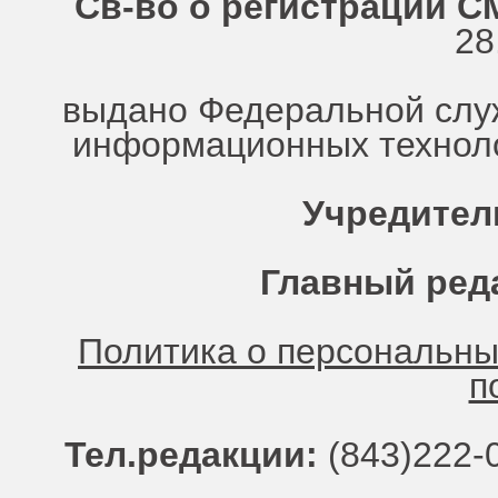
Св-во о регистрации СМ
28
выдано Федеральной служ
информационных техноло
Учредител
Главный ред
Политика о персональн
п
Тел.редакции:
(843)222-0