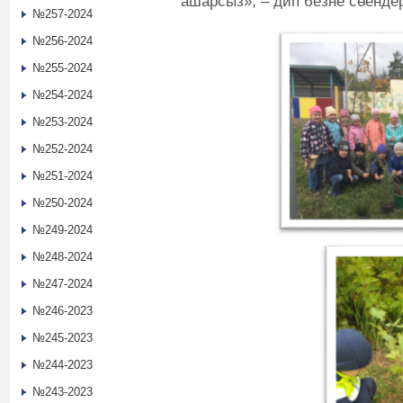
ашарсыз», – дип безне сөенде
№257-2024
№256-2024
№255-2024
№254-2024
№253-2024
№252-2024
№251-2024
№250-2024
№249-2024
№248-2024
№247-2024
№246-2023
№245-2023
№244-2023
№243-2023