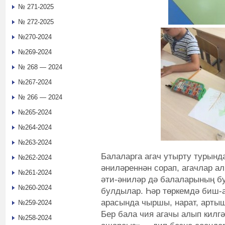
№ 271-2025
№ 272-2025
№270-2024
№269-2024
№ 268 — 2024
№267-2024
№ 266 — 2024
№265-2024
№264-2024
№263-2024
Балаларга агач утырту турынд
№262-2024
әниләреннән сорап, агачлар ал
№261-2024
әти-әниләр дә балаларының б
№260-2024
булдылар. Һәр төркемдә биш-а
арасында чыршы, нарат, артыш,
№259-2024
Бер бала чия агачы алып килг
№258-2024