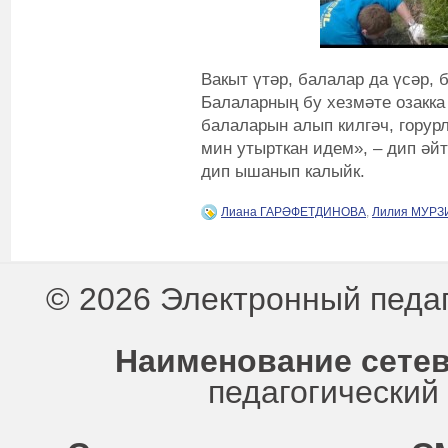
Вакыт үтәр, балалар да үсәр, 
Балаларның бу хезмәте озакка 
балаларын алып килгәч, горур
мин утырткан идем», – дип әйт
дип ышанып калыйк.
Лиана ГАРӘФЕТДИНОВА
,
Лилия МУРЗ
© 2026 Электронный педа
Наименование сетев
педагогически