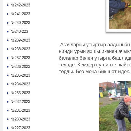
№242-2023
№241-2023
№240-2023
№240-223
№239-2023
Агачларны утыртыр алдыннан 
№238-2023
нинди урын яхшы икәнен ачыкл
балалар белән утырта башлады
№237-2023
теләде. Кемдер су сипте, кай
№236-2023
торды. Без моңа бик шат идек.
№235-2023
№234-2023
№233-2023
№232-2023
№231-2023
№230-2023
№227-2023