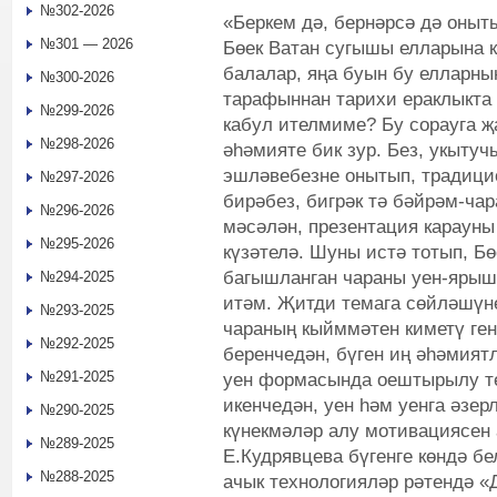
№302-2026
«Беркем дә, бернәрсә дә оныт
№301 — 2026
Бөек Ватан сугышы елларына к
балалар, яңа буын бу елларн
№300-2026
тарафыннан тарихи ераклыкта 
№299-2026
кабул ителмиме? Бу сорауга 
№298-2026
әһәмияте бик зур. Без, укытуч
эшләвебезне онытып, традици
№297-2026
бирәбез, бигрәк тә бәйрәм-чар
№296-2026
мәсәлән, презентация карауны
№295-2026
күзәтелә. Шуны истә тотып, Б
багышланган чараны уен-ярыш
№294-2025
итәм. Җитди темага сөйләшүн
№293-2025
чараның кыйммәтен киметү генә
№292-2025
беренчедән, бүген иң әһәмият
№291-2025
уен формасында оештырылу те
икенчедән, уен һәм уенга әзе
№290-2025
күнекмәләр алу мотивациясен 
№289-2025
Е.Кудрявцева бүгенге көндә бе
№288-2025
ачык технологияләр рәтендә «