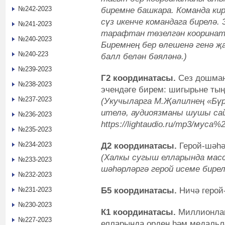
№242-2023
биремне башкара. Команда ки
сүз икенче командага бирелә
№241-2023
тарафтан төзелгән кооринат
№240-2023
Биремнең бер өлешенә генә җа
№240-223
балл белән бәяләнә.)
№239-2023
Г2 координатасы.
Сез дошман
№238-2023
эчендәге бирем: шигырьне тың
№237-2023
(Укучыларга М.Җәлилнең «Бү
ителә, аудиоязманы шушы са
№236-2023
https://lightaudio.ru/mp3/муса
№235-2023
№234-2023
Д2 координатасы.
Герой-шәһә
(Халкы сугыш елларында мас
№233-2023
шәһәрләргә герой исеме бирел
№232-2023
Б5 координатасы.
Ничә герой
№231-2023
№230-2023
К1 координатасы.
Миллионлаг
№227-2023
елларында орден һәм медальлә