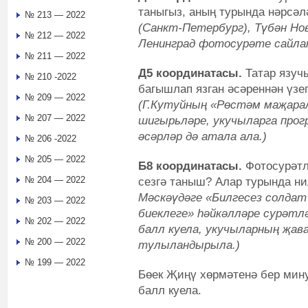
таныгыз, аның турында нәрсәл
№ 213 — 2022
(Санкт-Петербург), Түбән Но
№ 212 — 2022
Ленинград фотосурәте сайлап
№ 211 — 2022
Д5 координатасы.
Татар язуч
№ 210 -2022
багышлап язган әсәреннән үзег
№ 209 — 2022
(Г.Кутуйның «Рөстәм маҗара
№ 207 — 2022
шигырьләре, укучыларга про
әсәрләр дә атала ала.)
№ 206 -2022
№ 205 — 2022
Б8 координатасы.
Фотосурәтл
№ 204 — 2022
сезгә таныш? Алар турында ни
Мәскәүдәге «Билгесез солдат
№ 203 — 2022
биеклеге» һәйкәлләре сурәтлә
№ 202 — 2022
балл куела, укучыларның җа
№ 200 — 2022
тулыландырыла.)
№ 199 — 2022
Бөек Җиңү хөрмәтенә бер мину
балл куела.