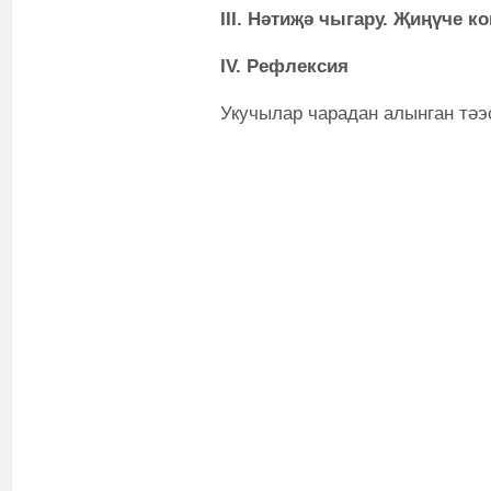
III. Нәтиҗә чыгару. Җиңүче 
IV.
Рефлексия
Укучылар чарадан алынган тәэ