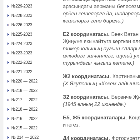
арасындагы аерманы беләсез
№229-2023
орден кешеләргә дә, шәһәрләр
№228-2023
кешеләргә генә бирелә.)
№226-2023
Е2 координатасы.
Бөек Ватан
№225-2023
Җиңүне якынайтуга керткән өл
№224-2023
тимер юлының сугыш еллары
№223-2023
өлкәдәге эшчәнлеге, шулай 
турындагы чыгыш көтелә.)
№222-2022
№221-2022
Ж2 координатасы.
Картинаның
№220 — 2022
(Х.Якуповның «Хөкем алдынна
№219 — 2022
З2 координатасы.
Беренче Җи
№217 — 2022
(1945 елның 22 июнендә.)
№218 — 2022
Б5, Ж5 координаталары.
Көнд
№216 — 2022
итегез.
№215 — 2022
№ 214 — 2022
Д4 координатасы.
Фотосурәтл