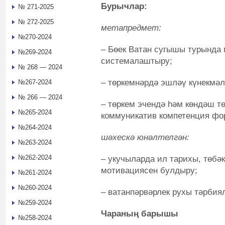
Бурычлар:
№ 271-2025
№ 272-2025
метапредмет:
№270-2024
–
Бөек Ватан сугышы турында 
№269-2024
системалаштыру;
№ 268 — 2024
–
төркемнәрдә эшләү күнекмәл
№267-2024
№ 266 — 2024
– төркем эчендә һәм көндәш т
№265-2024
коммуникатив компетенция ф
№264-2024
шәхескә юнәлтелгән:
№263-2024
№262-2024
–
укучыларда ил тарихы, төбә
мотивациясен булдыру;
№261-2024
№260-2024
– ватанпәрвәрлек рухы тәрбия
№259-2024
Чараның барышы
№258-2024