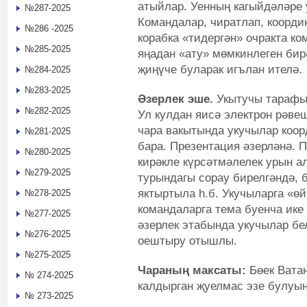
атыйлар. Уенның кагыйдәләре
№287-2025
Командалар, чиратлап, координ
№286 -2025
корабка «тидергән» очракта ко
№285-2025
яңадан «ату» мөмкинлеген бир
җиңүче буларак игълан ителә.
№284-2025
№283-2025
Әзерлек эше.
Укытучы тарафын
№282-2025
Ул кулдан яисә электрон рәве
чара вакытында укучылар коор
№281-2025
бара. Презентация әзерләнә. 
№280-2025
кирәкле күрсәтмәлелек урын а
№279-2025
турындагы сорау бирелгәндә, 
яктыртыла һ.б. Укучыларга «ө
№278-2025
командаларга тема буенча ике 
№277-2025
әзерлек этабында укучылар бе
№276-2025
оештыру отышлы.
№275-2025
Чараның максаты:
Бөек Вата
№ 274-2025
калдырган җуелмас эзе булуын
№ 273-2025