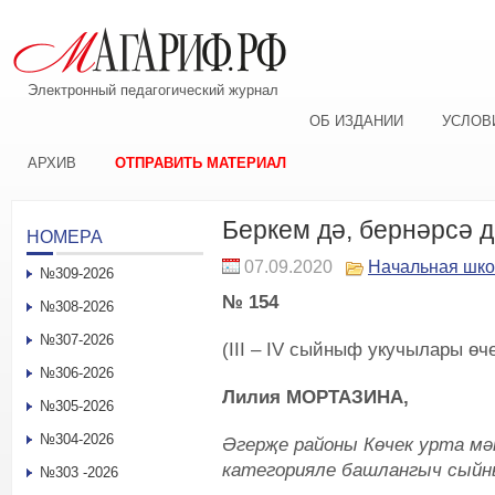
Электронный педагогический журнал
ОБ ИЗДАНИИ
УСЛОВ
АРХИВ
ОТПРАВИТЬ МАТЕРИАЛ
Беркем дә, бернәрсә 
НОМЕРА
07.09.2020
Начальная шк
№309-2026
№ 154
№308-2026
№307-2026
(III – IV сыйныф укучылары өч
№306-2026
Лилия МОРТАЗИНА,
№305-2026
№304-2026
Әгерҗе районы Көчек урта мә
категорияле башлангыч сы
№303 -2026