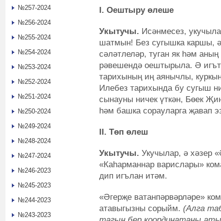
№257-2024
I. Оештыру өлеше
№256-2024
Укытучы.
Исәнмесез, укучыла
№255-2024
шатмын! Без сугышка каршы, 
№254-2024
сәләтлеләр, туган як һәм аны
рәвешендә оештырыла. Ә игът
№253-2024
тарихының иң аянычлы, куркын
№252-2024
Илебез тарихында бу сугыш н
№251-2024
сынауны ничек үткән, Бөек Җи
һәм башка сорауларга җавап э
№250-2024
№249-2024
II. Төп өлеш
№248-2024
Укытучы.
Укучылар, ә хәзер 
№247-2024
«Каһарманнар варислары» ко
№246-2023
дип игълан итәм.
№245-2023
«Әгерҗе ватанпәрвәрләре» ко
№244-2023
атавыгызны сорыйм.
(Алга таб
№243-2023
тагын бер координатаны атый