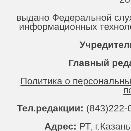
выдано Федеральной служ
информационных техноло
Учредител
Главный ред
Политика о персональн
п
Тел.редакции:
(843)222-0
Адрес:
РТ, г.Казань