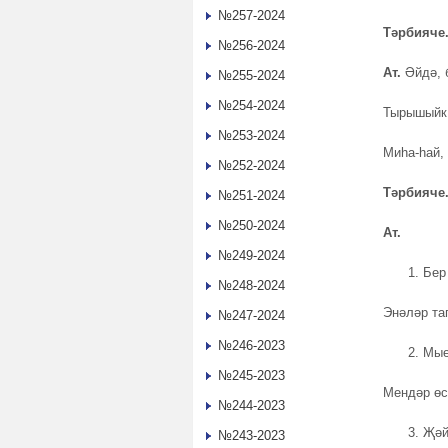
№257-2024
Тәрбияче
№256-2024
Ат
.
Әйдә, б
№255-2024
№254-2024
Тырышыйк 
№253-2024
Миһа-һай,
№252-2024
Тәрбияче
№251-2024
№250-2024
Ат.
№249-2024
Бер
№248-2024
Энәләр та
№247-2024
№246-2023
Мые
№245-2023
Мендәр өс
№244-2023
Җәй
№243-2023