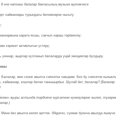
 8 нче катнаш балалар бакчасының музыка җитәкчесе
рт хайваннары турындагы белемнәрне ныгыту.
:
йваннарвына карата яхшы, сакчыл караш тәрбияләү;
һәм хәрәкәт активлыгын үстерү;
ь уеннар, җырлар кулланып балаларда уңай эмоцияләр булдыру.
рышы
.
Балалар, мин сезне авылга сәяхәткә чакырам. Без бу сәяхәтне кызыкл
з, хайваннар, кошлар белән танышырбыз. Шулай бит, балалар?
(
Б
алалар
)
белән» җыры астында тәрбияче күрсәткән күнегүләрне эшләп
,
түгәрә
ралар.
)
.
Менә без авылга килеп җиттек. Әйдәгез, сукмак буенча авылда яшәүче