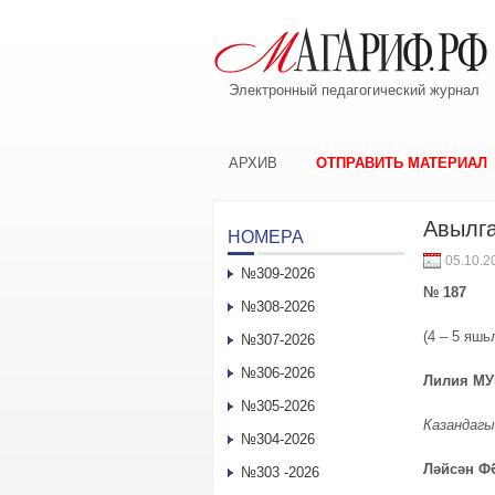
Электронный педагогический журнал
АРХИВ
ОТПРАВИТЬ МАТЕРИАЛ
Авылга
НОМЕРА
05.10.2
№309-2026
№ 187
№308-2026
(4 – 5 яшь
№307-2026
№306-2026
Лилия МУ
№305-2026
Казандагы
№304-2026
Ләйсән 
№303 -2026