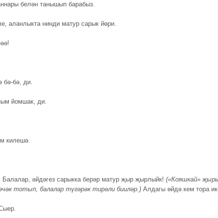
аннары белән танышып барабыз.
ле, аланлыкта нинди матур сарык йөри.
әә!
.
 бә-бә, ди.
ым йомшак, ди.
м килешә.
.
Балалар, әйдәгез сарыкка берәр матур җыр җырлыйк!
(«Кояшкай» җыр
әчәк тотып, балалар түгәрәк тирәли бииләр.)
Алдагы өйдә кем тора ик
Сыер.