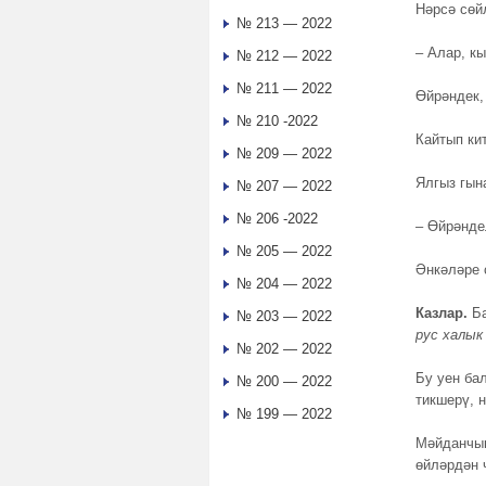
Нәрсә сөй
№ 213 — 2022
– Алар, кы
№ 212 — 2022
№ 211 — 2022
Өйрәндек,
№ 210 -2022
Кайтып ки
№ 209 — 2022
Ялгыз гын
№ 207 — 2022
№ 206 -2022
– Өйрәндел
№ 205 — 2022
Әнкәләре 
№ 204 — 2022
Казлар.
Ба
№ 203 — 2022
рус халык
№ 202 — 2022
Бу уен ба
№ 200 — 2022
тикшерү, 
№ 199 — 2022
Мәйданчык
өйләрдән 