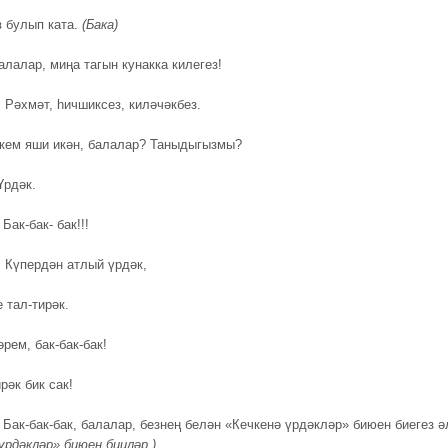
 булып ката.
(Бака
)
алалар, миңа тагын кунакка килегез!
.
Рәхмәт, һичшиксез, киләчәкбез.
 кем яши икән, балалар? Таныдыгызмы?
Үрдәк.
Бак-бак- бак!!!
.
Күпердән атлый үрдәк,
 тал-тирәк.
рем, бак-бак-бак!
рәк бик сак!
Бак-бак-бак, балалар, безнең белән «Кечкенә үрдәкләр» биюен биегез ә
 үрдәкләр» биюе
н бииләр.
)