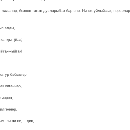
.
Балалар, безнең тагын дусларыбыз бар әле. Ничек уйлыйсыз, нәрсәләр
ып алды,
 калды.
(
К
аз)
йгак-кыйгак!
.
матур бәбкәләр,
әк кигәннәр,
 ияреп,
килгәннәр.
м, пи-пи-пи, – дип,