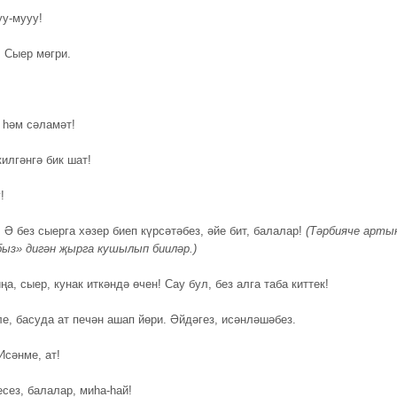
у-мууу!
.
Сыер мөгри.
 һәм сәламәт!
илгәнгә бик шат!
!
.
Ә без сыерга хәзер биеп күрсәтәбез, әйе бит, балалар!
(Тәрбияче арты
ыз» дигән җырга кушылып бииләр.)
ңа, сыер, кунак иткәндә өчен! Сау бул, без алга таба киттек!
ле, басуда ат печән ашап йөри. Әйдәгез, исәнләшәбез.
сәнме, ат!
сез, балалар, миһа-һай!