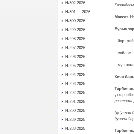
№302-2026
Казандагы
№301 — 2026
Максат.
Йо
№300-2026
Бурычлар
№299-2026
№298-2026
– йорт ха
№297-2026
– сөйләм 
№296-2026
– музыкал
№295-2026
№294-2025
Кичә ба
№293-2025
Тәрбияче
№292-2025
үткәрербе
ризалаша
.
№291-2025
№290-2025
(«
Дуслар 
буенча ба
№289-2025
№288-2025
Тәрбияче