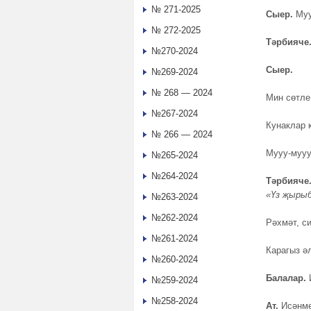
№ 271-2025
Сыер.
Муу
№ 272-2025
Тәрбияче
№270-2024
Сыер.
№269-2024
№ 268 — 2024
Мин сөтле
№267-2024
Кунаклар к
№ 266 — 2024
Мууу-мууу
№265-2024
№264-2024
Тәрбияче
«Үз җырыб
№263-2024
№262-2024
Рәхмәт, си
№261-2024
Карагыз ә
№260-2024
Балалар
.
И
№259-2024
№258-2024
Ат
.
Исәнме