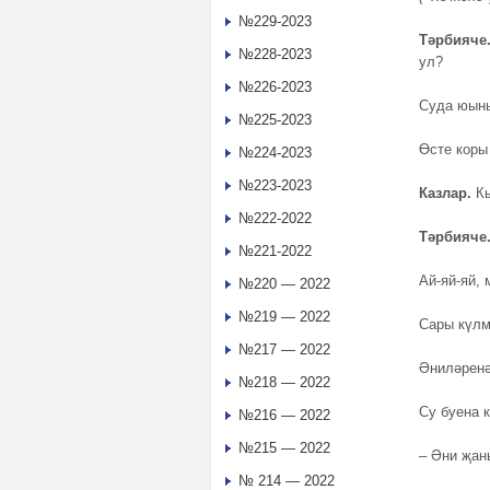
№229-2023
Тәрбияче
№228-2023
ул?
№226-2023
Суда юын
№225-2023
Өсте коры
№224-2023
№223-2023
Казлар
.
Кы
№222-2022
Тәрбияче
№221-2022
Ай-яй-яй, 
№220 — 2022
№219 — 2022
Сары күлм
№217 — 2022
Әниләренә
№218 — 2022
Су буена 
№216 — 2022
№215 — 2022
– Әни җаны
№ 214 — 2022