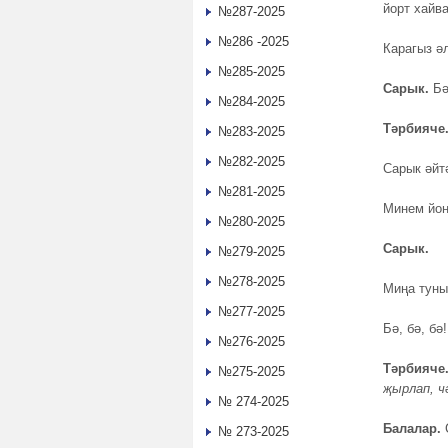
йорт хайв
№287-2025
№286 -2025
Карагыз ә
№285-2025
Сарык
.
Бә
№284-2025
Тәрбияче
№283-2025
№282-2025
Сарык әйтә
№281-2025
Минем йон
№280-2025
Сарык.
№279-2025
№278-2025
Миңа туны
№277-2025
Бә, бә, бә!
№276-2025
Тәрбияче
№275-2025
җырлап, ч
№ 274-2025
Балалар.
№ 273-2025