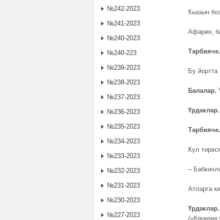
№242-2023
Кышын боз
№241-2023
Афәрин, б
№240-2023
Тәрбияче
№240-223
№239-2023
Бу йортта
№238-2023
Балалар
.
№237-2023
Үрдәкләр
.
№236-2023
№235-2023
Тәрбияче
№234-2023
Күл тирәсе
№233-2023
– Бәбкәчлә
№232-2023
№231-2023
Атларга ки
№230-2023
Үрдәкләр
.
№227-2023
(
«
Кечкенә