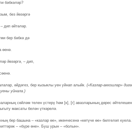
ли бәбкәләр?
зым, без йөзәргә
 – дип әйтәләр.
тми бер бәбкә дә
а өенә.
әр йөзәргә, – дип,
сөенә.
лалар, әйдәгез, бер кызыклы уен уйнап алыйк.
(«Казлар-аккошлар» дигә
 уены уйнала.)
лаларның сөйләм телен үстерү һәм [к], [г] авазларының дөрес әйтелешен
ныгыту максаты белән үткәрелә.
ның бер башына – «казлар өе», икенчесенә «көтүче өе» билгеләп куела.
читтәрәк – «бүре өне». Буш урын – «болын».