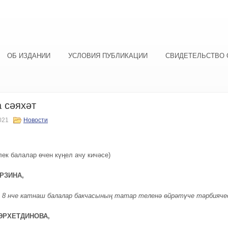
ОБ ИЗДАНИИ
УСЛОВИЯ ПУБЛИКАЦИИ
СВИДЕТЕЛЬСТВО 
 сәяхәт
021
Новости
лек балалар өчен күңел ачу кичәсе)
РЗИНА,
 8 нче катнаш балалар бакчасының татар теленә өйрәтүче тәрбияче
ФӘРХЕТДИНОВА,