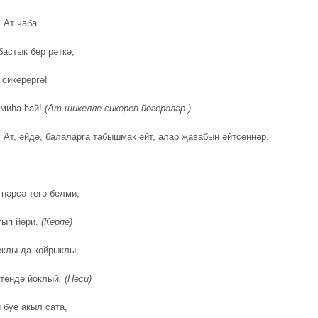
.
Ат чаба.
астык бер рәткә,
сикерергә!
 миһа-һай!
(Ат шикелле сикереп йөгерәләр
.
)
.
Ат, әйдә, балаларга табышмак әйт, алар җавабын әйтсеннәр.
 нәрсә тегә белми,
гып йөри.
(Керпе)
клы да койрыклы,
тендә йоклый
. (Песи)
 буе акыл сата,