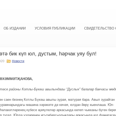
ОБ ИЗДАНИИ
УСЛОВИЯ ПУБЛИКАЦИИ
СВИДЕТЕЛЬСТВО 
өтә бик күп юл, дустым, һәрчак уяу бул!
020
Новости
МӨХӘММӘТҖАНОВА,
тәсе районы Котлы-Бүкәш авылындагы “Дуслык” балалар бакчасы мөд
ән саен безнең Котлы Бүкәш авылы зурая, матурая бара. Авыл зурайган
 урамнарындагы машина хәрәкәте дә көчәя, юлдан йөрү кыенлаша. Юл-
 һәлакәтләренең күбесе җәяүлеләр аркасында килеп чыкканы бүген бере
ер түгел. Юлда үзләренең игътибарсызлыклары аркасында юл фаҗигасе