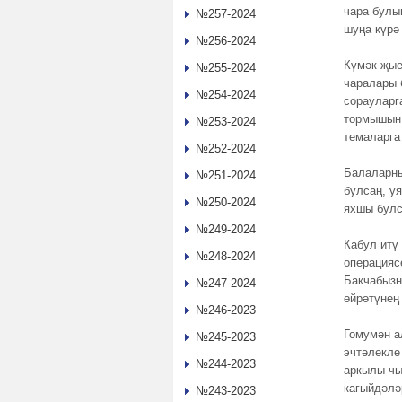
чара булы
№257-2024
шуңа күрә
№256-2024
Күмәк җые
№255-2024
чаралары 
№254-2024
сорауларг
тормышын 
№253-2024
темаларга
№252-2024
Балаларны
№251-2024
булсаң, у
№250-2024
яхшы булс
№249-2024
Кабул итү
№248-2024
операцияс
Бакчабызн
№247-2024
өйрәтүнең
№246-2023
Гомумән а
№245-2023
эчтәлекле
№244-2023
аркылы чы
кагыйдәлә
№243-2023