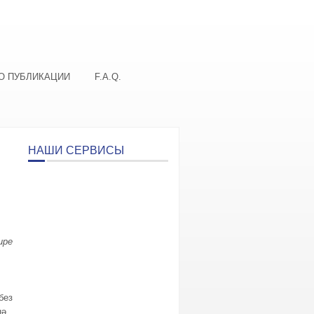
О ПУБЛИКАЦИИ
F.A.Q.
НАШИ СЕРВИСЫ
ире
без
нә