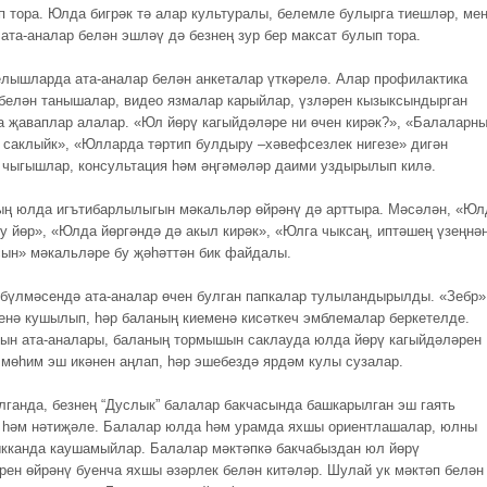
п тора. Юлда бигрәк тә алар культуралы, белемле булырга тиешләр, ме
 ата-аналар белән эшләү дә безнең зур бер максат булып тора.
лышларда ата-аналар белән анкеталар үткәрелә. Алар профилактика
белән танышалар, видео язмалар карыйлар, үзләрен кызыксындырган
а җаваплар алалар. «Юл йөрү кагыйдәләре ни өчен кирәк?», «Балаларн
саклыйк», «Юлларда тәртип булдыру –хәвефсезлек нигезе» дигән
 чыгышлар, консультация һәм әңгәмәләр даими уздырылып килә.
ң юлда игътибарлылыгын мәкальләр өйрәнү дә арттыра. Мәсәлән, «Юл
яу йөр», «Юлда йөргәндә дә акыл кирәк», «Юлга чыксаң, иптәшең үзеңнә
ын» мәкальләре бу җәһәттән бик файдалы.
 бүлмәсендә ата-аналар өчен булган папкалар тулыландырылды. «Зебр»
енә кушылып, һәр баланың киеменә кисәткеч эмблемалар беркетелде.
ын ата-аналары, баланың тормышын саклауда юлда йөрү кагыйдәләрен
 мөһим эш икәнен аңлап, һәр эшебездә ярдәм кулы сузалар.
лганда, безнең “Дуслык” балалар бакчасында башкарылган эш гаять
 һәм нәтиҗәле. Балалар юлда һәм урамда яхшы ориентлашалар, юлны
кканда каушамыйлар. Балалар мәктәпкә бакчабыздан юл йөрү
рен өйрәнү буенча яхшы әзәрлек белән китәләр. Шулай ук мәктәп белән