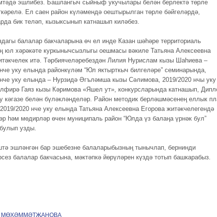
мтәдә эшлибез. Башлангыч сыйныф укучылары белән берлектә төрле
ткәрелә. Ел саен район күләмендә оештырылган төрле бәйгеләрдә,
рда бик теләп, кызыксынып катнашып киләбез.
дагы балалар бакчаларына өч ел инде Казан шәһәре территориаль
ң юл хәрәкәте куркынычсызлыгы оешмасы вәкиле Татьяна Алексеевна
итәкчелек итә. Тәрбиячеләребездән Лилия Нурислам кызы Шаһиева –
 нче уку елында районкүләм “Юл яктырткыч билгеләре” семинарында,
 нче уку елында – Нурзидә Әгъләмша кызы Сәлимова, 2019/2020 нчы уку
лфирә Гаяз кызы Кәримова «Яшел ут», конкурсларында катнашып, Дип
у кәгазе белән бүләкләнделәр. Район методик берләшмәсенең еллык п
 2019/2020 нче уку елында Татьяна Алексеевна Егорова житәкчелегендә
әр һәм мөдирләр өчен муниципаль район “Юлда үз балаңа үрнәк бул”
булып узды.
тә эшләнгән бар эшебезне балаларыбызның тынычлап, бернинди
сез балалар бакчасына, мәктәпкә йөрүләрен күздә тотып башкарабыз.
ә МӨХӘММӘТҖАНОВА