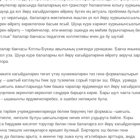
әяүлеләр арасында балаларның юл-транспорт һәлакәтенә юлыгу куркын
 шуңа да юл йөрү кагыйдәләрен өйрәнү бүген иң актуаль проблема булып
у. үз чиратында, балаларга мәктәпкәчә яшьтән үк юл йөрү куркынычсызл
рен өйрәтү кирәклегенә басым ясый. Шуңа күрә хәрәкәт куркынычсызлы
рен өйрәтү – тәрбиячеләр, әти-әниләр эшендә иң мөһим бурычларның бе
услык” балалар бакчасы педагогик коллективы өчен дә бу шулай.
лалар бакчасы Котлы-Бүкәш авылының үзәгендә урнашкан. Бакча янынн
 юл уза. Шуңа күрә балаларны юл йөрү кагыйдәләренә өйрәтү аеруча зар
тора.
рәкәте кагыйдәләрен төгәл үтәү күнекмәләрен тиз генә формалаштырып
у – шактый катлаулы һәм зур түземлек сорый торган эш. Өйдә, урамда
 шөгыль вакытларында һәм башка чаралар ярдәмендә юл йөрү кагыйдәл
үңеленә әкренләп-әкренләп сеңдерә барырга кирәк. Бары шул чакта гын
 – ышанычлы ярдәмчеләребез, ә эшебез нәтиҗәле була.
ә тәрбия учреждениеләрендә белем бирүнең төп формасы –шөгыль.
төпле, нигезле булуы шөгыльләрне ничек итеп уздыруга бәйле. Коры
сә һәрдаим кисәтеп торулар белән генә балаларга юл йөрү кагыйдәләре
енча тиешле нәтиҗәләргә ирешеп булмый. Бертөрле эш белән генә
ү дә баланы арыта, ә икенче төр эшкә күчү игътибарын арттыра, анда