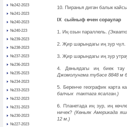
№242-2023
10. Пиранья дигән балык кайс
№241-2023
IX
сыйныф өчен сораулар
№240-2023
№240-223
1. Иң озын параллель.
(Эквато
№239-2023
2. Җир шарындагы иң зур чүл.
№238-2023
3. Җир шарындагы иң зур утра
№237-2023
№236-2023
4. Дөньядагы иң биек тау
№235-2023
Джомолунгма түбәсе 8848 м б
№234-2023
5. Беренче географик карта к
№233-2023
балчык тактага ясалган.)
№232-2023
6. Планетада иң зур, иң көчл
№231-2023
ничек?
(Көньяк Америкада я
№230-2023
12 м.)
№227-2023