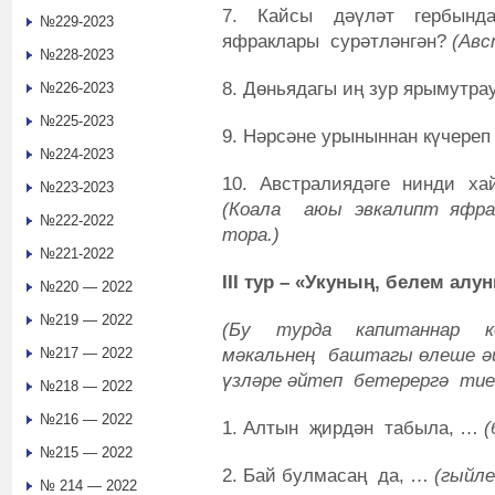
7. Кайсы дәүләт гербында
№229-2023
яфраклары сурәтләнгән?
(Авс
№228-2023
8. Дөньядагы иң зур ярымутра
№226-2023
№225-2023
9. Нәрсәне урыныннан күчере
№224-2023
10. Австралиядәге нинди х
№223-2023
(Коала аюы эвкалипт яфр
№222-2022
тора.)
№221-2022
III тур – «Укуның, белем ал
№220 — 2022
№219 — 2022
(Бу турда капитаннар кө
мәкальнең баштагы өлеше әй
№217 — 2022
үзләре әйтеп бетерергә тиеш
№218 — 2022
№216 — 2022
1. Алтын җирдән табыла, …
(
№215 — 2022
2. Бай булмасаң да, …
(гыйле
№ 214 — 2022