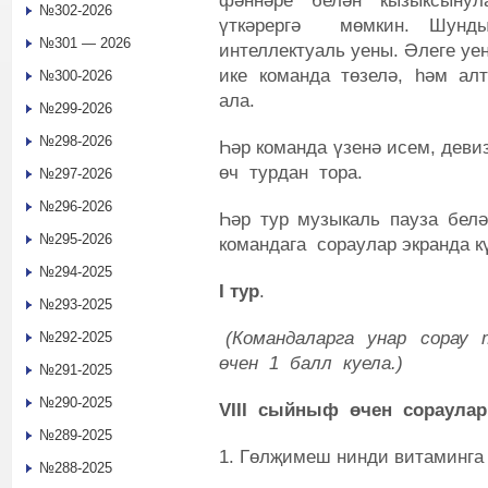
фәннәре белән кызыксынула
№302-2026
үткәрергә мөмкин. Шунд
№301 — 2026
интеллектуаль уены. Әлеге у
ике команда төзелә, һәм ал
№300-2026
ала.
№299-2026
№298-2026
Һәр команда үзенә исем, деви
өч турдан тора.
№297-2026
№296-2026
Һәр тур музыкаль пауза бел
№295-2026
командага сораулар экранда к
№294-2025
I
тур
.
№293-2025
(Командаларга унар сорау 
№292-2025
өчен 1 балл куела.)
№291-2025
№290-2025
VIII
сыйныф өчен сораулар
№289-2025
1. Гөлҗимеш нинди витаминга
№288-2025