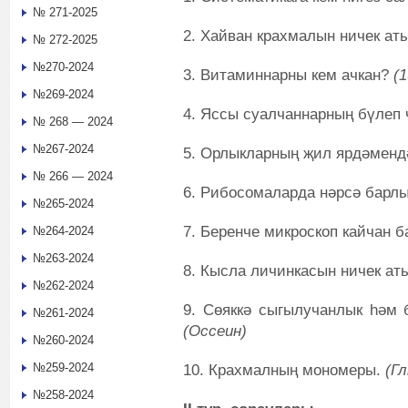
№ 271-2025
2. Хайван крахмалын ничек а
№ 272-2025
№270-2024
3. Витаминнарны кем ачкан?
(
№269-2024
4. Яссы суалчаннарның бүлеп 
№ 268 — 2024
№267-2024
5. Орлыкларның җил ярдәменд
№ 266 — 2024
6. Рибосомаларда нәрсә барл
№265-2024
7. Беренче микроскоп кайчан 
№264-2024
№263-2024
8. Кысла личинкасын ничек а
№262-2024
9. Сөяккә сыгылучанлык һәм б
№261-2024
(Оссеин)
№260-2024
№259-2024
10. Крахмалның мономеры.
(Г
№258-2024