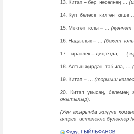
13. Китап – бер нәселнең …
(
14. Күп беләсе килгән кеше
15. Мәктәп юлы – …
(җәннәт 
16. Наданлык – …
(бәхет юлы
17. Тирәнлек – диңгездә, …
(з
18. Алтын җирдән табыла, …
19. Китап – …
(тормыш көзгес
20. Китап укысаң, белемең
онытылыр).
(Уен ахырында җиңүче коман
аларга истәлекле бүләкләр һ
Фидүс ГЫЙЛЬФАНОВ