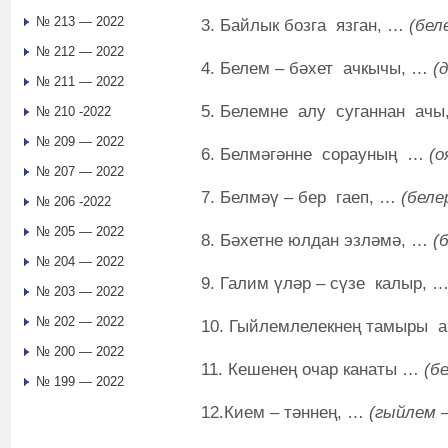
№ 213 — 2022
3. Байлык бозга язган, …
(бел
№ 212 — 2022
4. Белем – бәхет ачкычы, …
(
№ 211 — 2022
5. Белемне алу суганнан ач
№ 210 -2022
№ 209 — 2022
6. Белмәгәнне сорауның …
(о
№ 207 — 2022
7. Белмәү – бер гаеп, …
(беле
№ 206 -2022
№ 205 — 2022
8. Бәхетне юлдан эзләмә, …
(
№ 204 — 2022
9. Галим үләр – сүзе калыр, 
№ 203 — 2022
№ 202 — 2022
10. Гыйлемлелекнең тамыры 
№ 200 — 2022
11. Кешенең очар канаты …
(б
№ 199 — 2022
12.Кием – тәннең, …
(гыйлем –