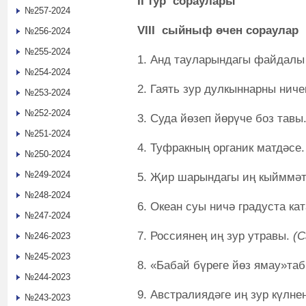
II тур сораулары
№257-2024
VIII сыйныф өчен сораулар
№256-2024
№255-2024
1. Анд тауларындагы файдалы
№254-2024
2. Гаять зур дулкыннарны нич
№253-2024
№252-2024
3. Суда йөзеп йөрүче боз тавы
№251-2024
4. Туфракның органик матдәсе
№250-2024
№249-2024
5. Җир шарындагы иң кыйммә
№248-2024
6. Океан суы ничә градуста ка
№247-2024
7. Россиянең иң зур утравы.
(С
№246-2023
№245-2023
8. «Бабай бүреге йөз ямау»т
№244-2023
9. Австралиядәге иң зур күлн
№243-2023