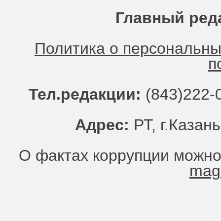
Главный ред
Политика о персональн
п
Тел.редакции:
(843)222-0
Адрес:
РТ, г.Казань
О фактах коррупции можно
mag