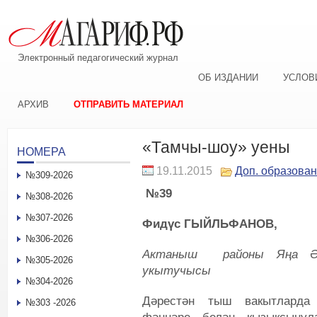
Электронный педагогический журнал
ОБ ИЗДАНИИ
УСЛОВ
АРХИВ
ОТПРАВИТЬ МАТЕРИАЛ
«Тамчы-шоу» уены
НОМЕРА
19.11.2015
Доп. образова
№309-2026
№39
№308-2026
№307-2026
Фидүс ГЫЙЛЬФАНОВ,
№306-2026
Актаныш районы Яңа Әл
№305-2026
укытучысы
№304-2026
Дәрестән тыш вакытларда 
№303 -2026