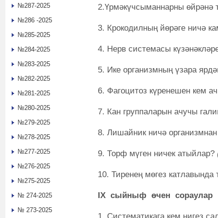
№287-2025
2.Үрмәкүчсыманнарны өйрәнә 
№286 -2025
3. Крокодилның йөрәге ничә 
№285-2025
4. Нерв системасы күзәнәкләр
№284-2025
№283-2025
5. Ике организмның үзара яр
№282-2025
6. Фагоцитоз күренешен кем а
№281-2025
№280-2025
7. Кан группаларын ачучы гал
№279-2025
8. Лишайник ничә организмнан
№278-2025
№277-2025
9. Торф мүген ничек атыйлар?
№276-2025
10. Тиренең мөгез катлавында 
№275-2025
IX
сыйныф өчен сораулар
№ 274-2025
№ 273-2025
1. Систематикага кем нигез са