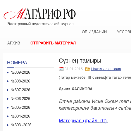
Электронный педагогический журнал
ОБ ИЗДАНИИ
УСЛОВ
АРХИВ
ОТПРАВИТЬ МАТЕРИАЛ
Сүзнең тамыры
НОМЕРА
31.01.2015
Начальная школа
№309-2026
(Татар мәктәбе. III сыйныфта татар тел
№308-2026
Дания ХАЛИКОВА,
№307-2026
№306-2026
Әтнә районы Иске Өҗем төп 
категорияле башлангыч сый
№305-2026
№304-2026
Материал (файл .rtf).
№303 -2026