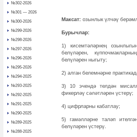
№302-2026
№301 — 2026
Максат:
озынлык үлчәү берәмл
№300-2026
№299-2026
Бурычлар:
№298-2026
1) кисемтәләрнең озынлыгы
№297-2026
белүләрен, күппочмакларн
№296-2026
белүләрен ныгыту;
№295-2026
2) алган белемнәрне практикад
№294-2025
3) 10 эчендә телдән мисал
№293-2025
фикерләү сәләтләрен үстерү;
№292-2025
№291-2025
4) цифрларны кабатлау;
№290-2025
5) гамәлләрне таләп ителг
№289-2025
белүләрен үстерү.
№288-2025