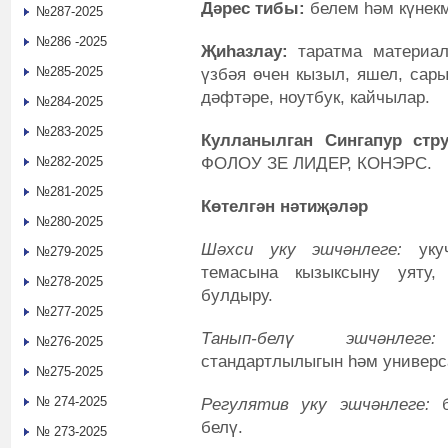
Дәрес тибы:
белем һәм күнекм
№287-2025
№286 -2025
Җиһазлау:
таратма материалл
№285-2025
үзбәя өчен кызыл, яшел, сары
дәфтәре, ноутбук, кайчылар.
№284-2025
№283-2025
Кулланылган Сингапур стр
ФОЛОУ ЗЕ ЛИДЕР, КОНЭРС.
№282-2025
№281-2025
Көтелгән нәтиҗәләр
№280-2025
Шәхси уку эшчәнлеге:
укуч
№279-2025
темасына кызыксыну уяту,
№278-2025
булдыру.
№277-2025
Танып-белү эшчәнлеге:
№276-2025
стандартлылыгын һәм универс
№275-2025
№ 274-2025
Регулятив уку эшчәнлеге:
б
белү.
№ 273-2025