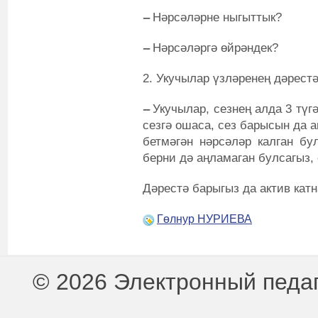
‒
Нәрсәләрне ныгыттык?
‒
Нәрсәләргә өйрәндек?
2. Укучылар үзләренең дәрест
‒
Укучылар, сезнең алда 3 түг
сезгә ошаса, сез барысын да 
бетмәгән нәрсәләр калган бул
берни дә аңламаган булсагыз, 
Дәрестә барыгыз да актив кат
Гөлнур НУРИЕВА
© 2026 Электронный педа