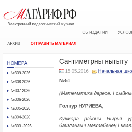
Электронный педагогический журнал
ОБ ИЗДАНИИ
УСЛОВ
АРХИВ
ОТПРАВИТЬ МАТЕРИАЛ
Сантиметрны ныгыту
НОМЕРА
15.05.2016
Начальная шк
№309-2026
№51
№308-2026
№307-2026
(Математика дәресе. I сыйн
№306-2026
Гөлнур НУРИЕВА,
№305-2026
№304-2026
Кукмара районы Нырья у
башлангыч мәктәбенең I ква
№303 -2026