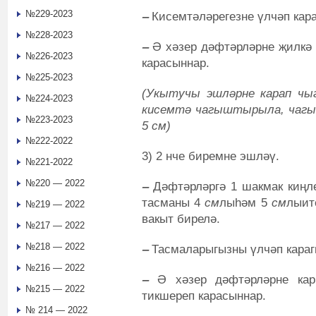
№229-2023
‒
Кисемтәләрегезне үлчәп кар
№228-2023
‒
Ә хәзер дәфтәрләрне җилкә 
№226-2023
карасыннар.
№225-2023
(Укытучы эшләрне карап чы
№224-2023
кисемтә чагыштырыла, чагы
№223-2023
5 cм)
№222-2022
3) 2 нче биремне эшләү.
№221-2022
№220 — 2022
‒
Дәфтәрләргә 1 шакмак киңл
тасманы 4
см
лыһәм 5
см
лыит
№219 — 2022
вакыт бирелә.
№217 — 2022
№218 — 2022
‒
Тасмаларыгызны үлчәп караг
№216 — 2022
‒
Ә хәзер дәфтәрләрне кар
№215 — 2022
тикшереп карасыннар.
№ 214 — 2022