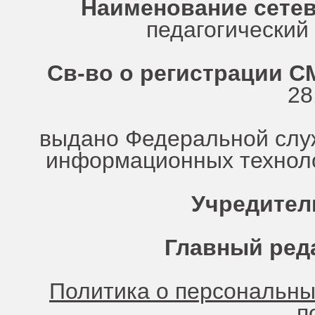
Наименование сетев
педагогически
Св-во о регистрации СМ
28
выдано Федеральной служ
информационных техноло
Учредител
Главный ред
Политика о персональн
п