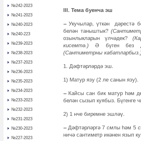
№242-2023
III.
Тема буенча эш
№241-2023
‒
Укучылар, үткән дәрестә б
№240-2023
белән таныштык?
(Сантиметр
№240-223
озынлыкларын үлчәдек?
(К
№239-2023
кисемтә.)
Ә бүген без дә
(Сантиметрны кабатларбыз.
№238-2023
№237-2023
1. Дәфтәрләрдә эш.
№236-2023
1) Матур язу (2 ле санын язу).
№235-2023
№234-2023
‒
Кайсы сан бик матур һәм дө
белән сызып куябыз. Бүгенге 
№233-2023
№232-2023
2) 1 нче биремне эшләү.
№231-2023
‒
Дәфтәрләргә 7
см
лы һәм 5
№230-2023
ничә сантиметр икәнен язып ку
№227-2023