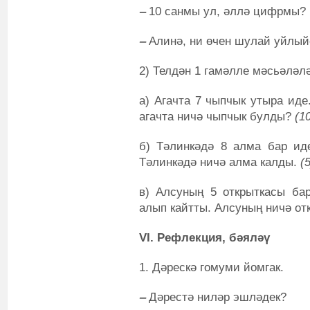
‒
10 санмы ул, әллә цифрмы? (9,
‒
Алинә, ни өчен шулай уйлы
2) Телдән 1 гамәлле мәсьәләл
а) Агачта 7 чыпчык утыра иде
агачта ничә чыпчык булды?
(1
б) Тәлинкәдә 8 алма бар ид
Тәлинкәдә ничә алма калды.
(5
в) Алсуның 5 открыткасы бар
алып кайтты. Алсуның ничә о
VI. Рефлекция, бәяләү
1.
Дәрескә гомуми йомгак.
‒
Дәрестә ниләр эшләдек?