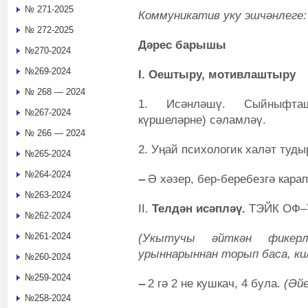
№ 271-2025
Коммуникатив уку эшчәнлеге:
№ 272-2025
Дәрес барышы
№270-2024
№269-2024
I. Оештыру, мотивлаштыру
№ 268 — 2024
1.
Исәнләшү. Сыйныфташ
№267-2024
күршеләрне) сәламләү.
№ 266 — 2024
2.
Уңай психологик халәт туды
№265-2024
№264-2024
‒
Ә хәзер, бер-беребезгә кара
№263-2024
II.
Телдән исәпләү.
ТЭЙК ОФ–
№262-2024
№261-2024
(Укытучы әйткән фикерл
урыннарыннан торып баса, ки
№260-2024
№259-2024
‒
2 гә 2 не кушкач, 4 була.
(Әйе
№258-2024