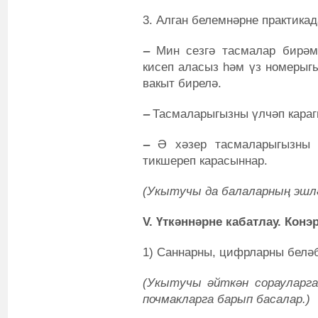
3. Алган белемнәрне практикад
‒
Мин сезгә тасмалар бирәм
кисеп аласыз һәм үз номерыгы
вакыт бирелә.
‒
Тасмаларыгызны үлчәп карагы
‒
Ә хәзер тасмаларыгызны к
тикшереп карасыннар.
(Укытучы да балаларның эшлә
V. Үткәннәрне кабатлау. Конэ
1) Саннарны, цифрларны белә
(Укытучы әйткән сорауларга
почмакларга барып басалар.)