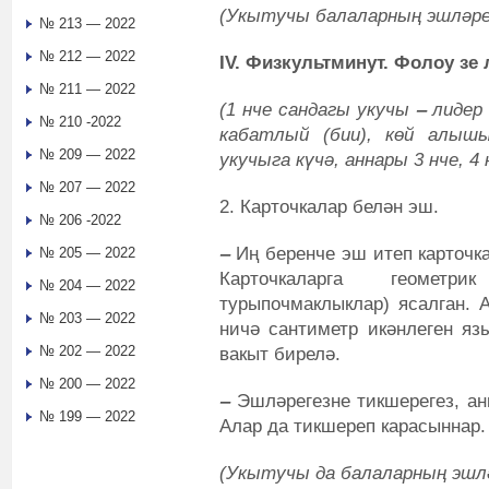
(Укытучы балаларның эшләрен
№ 213 — 2022
№ 212 — 2022
IV. Физкультминут. Фолоу зе
№ 211 — 2022
(1 нче сандагы укучы
‒
лидер 
№ 210 -2022
кабатлый (бии), көй алышы
№ 209 — 2022
укучыга күчә, аннары 3 нче, 4 
№ 207 — 2022
2. Карточкалар белән эш.
№ 206 -2022
‒
Иң беренче эш итеп карточк
№ 205 — 2022
Карточкаларга геометри
№ 204 — 2022
турыпочмаклыклар) ясалган. 
№ 203 — 2022
ничә сантиметр икәнлеген язы
№ 202 — 2022
вакыт бирелә.
№ 200 — 2022
‒
Эшләрегезне тикшерегез, ан
№ 199 — 2022
Алар да тикшереп карасыннар.
(Укытучы да балаларның эшлә