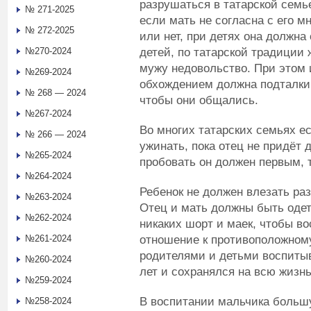
разрушаться в татарской семье
№ 271-2025
если мать не согласна с его м
№ 272-2025
или нет, при детях она должна
детей, по татарской традиции
№270-2024
мужу недовольство. При этом
№269-2024
обхождением должна подталкива
№ 268 — 2024
чтобы они общались.
№267-2024
Во многих татарских семьях ес
№ 266 — 2024
ужинать, пока отец не придёт 
№265-2024
пробовать он должен первым, т
№264-2024
Ребенок не должен влезать раз
№263-2024
Отец и мать должны быть оде
№262-2024
никаких шорт и маек, чтобы во
отношение к противоположному
№261-2024
родителями и детьми воспитыв
№260-2024
лет и сохранялся на всю жизнь
№259-2024
В воспитании мальчика большу
№258-2024