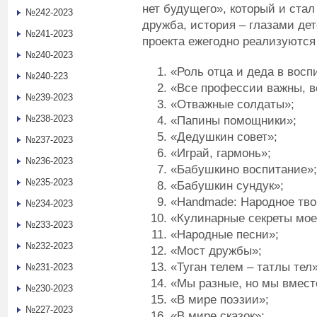
нет будущего», который и ста
№242-2023
дружба, история – глазами дет
№241-2023
проекта ежегодно реализуются
№240-2023
«Роль отца и деда в восп
№240-223
«Все профессии важны, в
№239-2023
«Отважные солдаты»;
№238-2023
«Папины помощники»;
«Дедушкин совет»;
№237-2023
«Играй, гармонь»;
№236-2023
«Бабушкино воспитание»;
№235-2023
«Бабушкин сундук»;
«Handmade: Народное тво
№234-2023
«Кулинарные секреты мое
№233-2023
«Народные песни»;
№232-2023
«Мост дружбы»;
«Туган телем – татлы тел»
№231-2023
«Мы разные, но мы вмест
№230-2023
«В мире поэзии»;
№227-2023
«В мире сказок»;