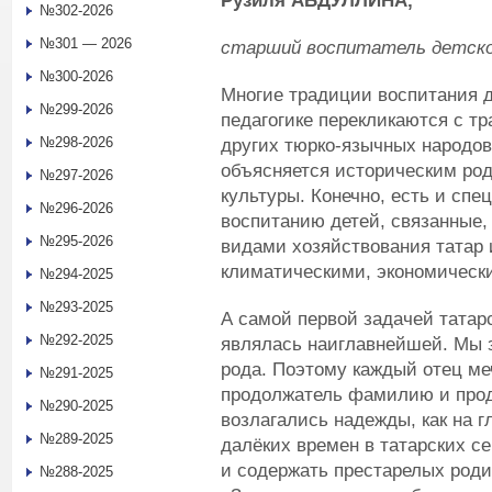
Рузиля АБДУЛЛИНА,
№302-2026
№301 — 2026
старший воспитатель детског
№300-2026
Многие традиции воспитания д
№299-2026
педагогике перекликаются с т
№298-2026
других тюрко-язычных народов,
объясняется историческим ро
№297-2026
культуры. Конечно, есть и спе
№296-2026
воспитанию детей, связанные,
№295-2026
видами хозяйствования татар 
климатическими, экономическ
№294-2025
№293-2025
А самой первой задачей татар
№292-2025
являлась наиглавнейшей. Мы з
рода. Поэтому каждый отец ме
№291-2025
продолжатель фамилию и прод
№290-2025
возлагались надежды, как на г
№289-2025
далёких времен в татарских с
и содержать престарелых родит
№288-2025