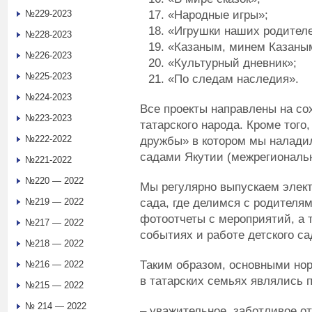
«Народные игры»;
№229-2023
«Игрушки наших родителе
№228-2023
«Казаным, минем Казаны
№226-2023
«Культурный дневник»;
№225-2023
«По следам наследия».
№224-2023
Все проекты направлены на со
№223-2023
татарского народа. Кроме того
№222-2022
дружбы» в котором мы налади
садами Якутии (межрегиональ
№221-2022
№220 — 2022
Мы регулярно выпускаем элект
сада, где делимся с родителя
№219 — 2022
фотоотчеты с мероприятий, а 
№217 — 2022
событиях и работе детского са
№218 — 2022
Таким образом, основными но
№216 — 2022
в татарских семьях являлись п
№215 — 2022
№ 214 — 2022
– уважительное, заботливое о