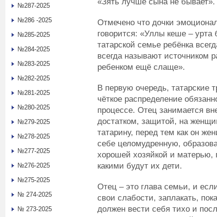
«Зять лучше сына не бывает».
№287-2025
№286 -2025
Отмечено что дочки эмоционал
говорится: «Уллы кеше – урта 
№285-2025
татарской семье ребёнка всег
№284-2025
всегда называют источником р
№283-2025
ребенком ещё слаще».
№282-2025
В первую очередь, татарские 
№281-2025
чёткое распределение обязанн
№280-2025
процессе. Отец занимается в
достатком, защитой, на женщи
№279-2025
татарину, перед тем как он же
№278-2025
себе целомудренную, образова
№277-2025
хорошей хозяйкой и матерью, п
какими будут их дети.
№276-2025
№275-2025
Отец – это глава семьи, и есл
№ 274-2025
свои слабости, заплакать, пок
должен вести себя тихо и пос
№ 273-2025