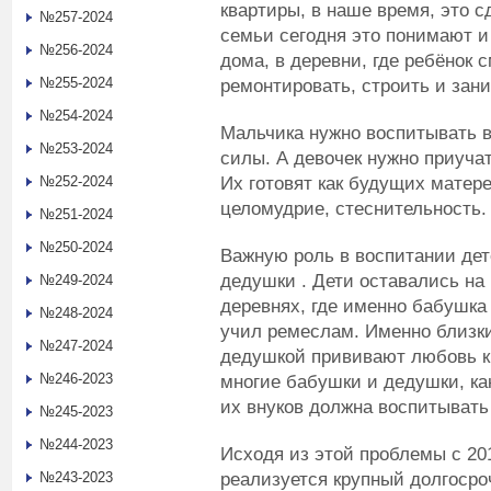
квартиры, в наше время, это с
№257-2024
семьи сегодня это понимают и
№256-2024
дома, в деревни, где ребёнок 
№255-2024
ремонтировать, строить и зан
№254-2024
Мальчика нужно воспитывать в
№253-2024
силы. А девочек нужно приуча
Их готовят как будущих матер
№252-2024
целомудрие, стеснительность.
№251-2024
№250-2024
Важную роль в воспитании дет
дедушки . Дети оставались на 
№249-2024
деревнях, где именно бабушка
№248-2024
учил ремеслам. Именно близк
№247-2024
дедушкой прививают любовь к
№246-2023
многие бабушки и дедушки, как
их внуков должна воспитывать
№245-2023
№244-2023
Исходя из этой проблемы с 20
реализуется крупный долгосро
№243-2023