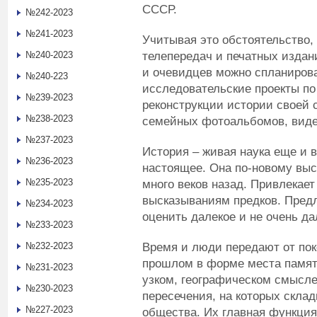
СССР.
№242-2023
№241-2023
Учитывая это обстоятельство,
телепередач и печатных издан
№240-2023
и очевидцев можно спланирова
№240-223
исследовательские проекты по
№239-2023
реконструкции истории своей 
№238-2023
семейных фотоальбомов, вид
№237-2023
История – живая наука еще и в
№236-2023
настоящее. Она по-новому вы
№235-2023
много веков назад. Привлекае
высказываниям предков. Предл
№234-2023
оценить далекое и не очень д
№233-2023
Время и люди передают от пок
№232-2023
прошлом в форме места памяти
№231-2023
узком, географическом смысле
№230-2023
пересечения, на которых скла
№227-2023
общества. Их главная функция