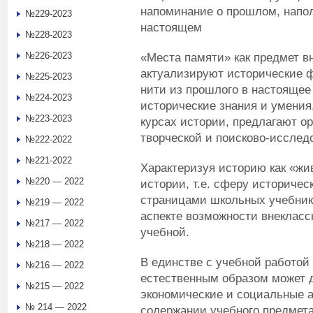
напоминание о прошлом, нап
№229-2023
настоящем
№228-2023
№226-2023
«Места памяти» как предмет в
актуализируют исторические ф
№225-2023
нити из прошлого в настоящее
№224-2023
исторические знания и умения
№223-2023
курсах истории, предлагают о
творческой и поисково-исслед
№222-2022
№221-2022
Характеризуя историю как «жи
№220 — 2022
истории, т.е. сферу историческ
страницами школьных учебнико
№219 — 2022
аспекте возможности внекласс
№217 — 2022
учебной.
№218 — 2022
В единстве с учебной работой
№216 — 2022
естественным образом может 
№215 — 2022
экономические и социальные 
№ 214 — 2022
содержании учебного предмет