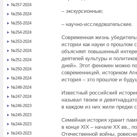
№257-2024
– экскурсионные;
№256-2024
№255-2024
– научно-исследовательские.
№254-2024
Современная жизнь убедительн
№253-2024
истории как науки о прошлом 
№252-2024
объясняет повышенный интере
деятелей культуры и политико
№251-2024
дней». Этот феномен можно по
№250-2024
современницей, историком Агн
№249-2024
история – это прошлое и буду
№248-2024
Известный российский истори
№247-2024
называл твоим и девятнадцато
№246-2023
в каждом из них жили предки 
№245-2023
Семейная история хранит памя
№244-2023
в конце XIX – начале XX вв., 
№243-2023
Отечественной войны, ровесни