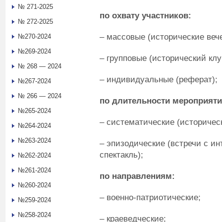
№ 271-2025
по охвату участников:
№ 272-2025
– массовые (исторические вече
№270-2024
№269-2024
– групповые (исторический клу
№ 268 — 2024
– индивидуальные (реферат);
№267-2024
№ 266 — 2024
по длительности мероприяти
№265-2024
– систематические (историческ
№264-2024
№263-2024
– эпизодические (встречи с и
спектакль);
№262-2024
№261-2024
по направлениям:
№260-2024
– военно-патриотические;
№259-2024
№258-2024
– краеведческие;