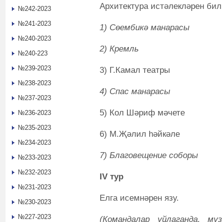
Архитектура истәлекләрен бил
№242-2023
№241-2023
1) Сөембикә манарасы
№240-2023
2) Кремль
№240-223
№239-2023
3) Г.Камал театры
№238-2023
4) Спас манарасы
№237-2023
5) Кол Шәриф мәчете
№236-2023
№235-2023
6) М.Җәлил һәйкәле
№234-2023
7) Благовещение соборы
№233-2023
№232-2023
IV тур
№231-2023
Елга исемнәрен язу.
№230-2023
№227-2023
(Командалар уйлаганда, м