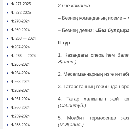
№ 271-2025
2 нче команда
№ 272-2025
‒
Безнең команданың исеме
‒
№270-2024
‒ Безнең девиз:
«Без булдыр
№269-2024
№ 268 — 2024
II тур
№267-2024
1.
Казандагы опера һәм бал
№ 266 — 2024
Җәлил.)
№265-2024
№264-2024
2.
Мөселманнарның изге китаб
№263-2024
3.
Татарстанның гербында нәр
№262-2024
4.
Татар халкының җәй кө
№261-2024
(Сабантуй.)
№260-2024
№259-2024
5.
Моабит төрмәсендә җәз
(М.Җәлил.)
№258-2024