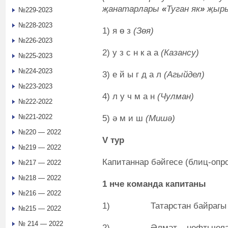
җанатарлары
«
Туган як
»
җыры
№229-2023
№228-2023
1) я ө з
(Зөя)
№226-2023
2) у з с н к а а
(Казансу)
№225-2023
№224-2023
3) е й ы г д а л
(Агыйдел)
№223-2023
4) л у ч м а н
(Чулман)
№222-2022
№221-2022
5) ә м и ш
(Мишә)
№220 — 2022
V тур
№219 — 2022
Капитаннар бәйгесе (блиц-опр
№217 — 2022
№218 — 2022
1 нче команда капитаны
№216 — 2022
1) Татарстан байрагы ө
№215 — 2022
№ 214 — 2022
2) Әлмәт
‒
нефтьчел