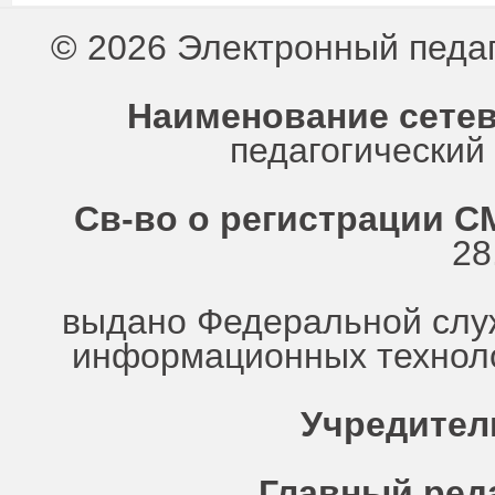
© 2026 Электронный педа
Наименование сетев
педагогически
Св-во о регистрации СМ
28
выдано Федеральной служ
информационных техноло
Учредител
Главный ред