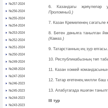
№257-2024
6. Казандагы җәяүлеләр
№256-2024
Проломный.)
№255-2024
7.
Казан Кремеленең сәгатьле
№254-2024
8. Бөтен дөньяга танылган йө
№253-2024
(Камаз.)
№252-2024
№251-2024
9.
Татарстанның иң зур елгасы
№250-2024
10.
Республикабызның төп таб
№249-2024
№248-2024
11.
Казан хоккей командасыны
№247-2024
12.
Татар егетенең милли баш
№246-2023
13.
Алабугагада яшәгән таныл
№245-2023
№244-2023
III тур
№243-2023