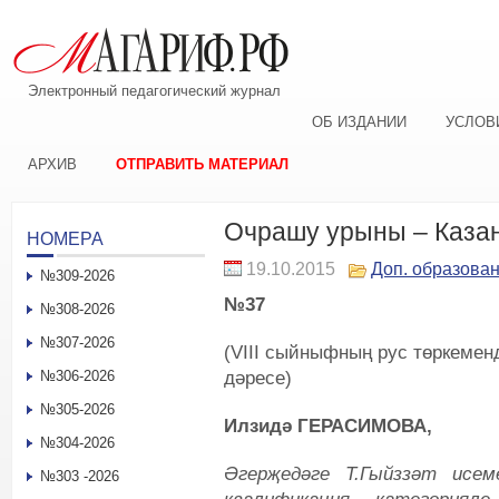
Электронный педагогический журнал
ОБ ИЗДАНИИ
УСЛОВ
АРХИВ
ОТПРАВИТЬ МАТЕРИАЛ
Очрашу урыны ‒ Каз
НОМЕРА
19.10.2015
Доп. образова
№309-2026
№37
№308-2026
№307-2026
(VIII сыйныфның рус төркемен
дәресе)
№306-2026
№305-2026
Илзидә ГЕРАСИМОВА,
№304-2026
Әгерҗедәге Т.Гыйззәт исе
№303 -2026