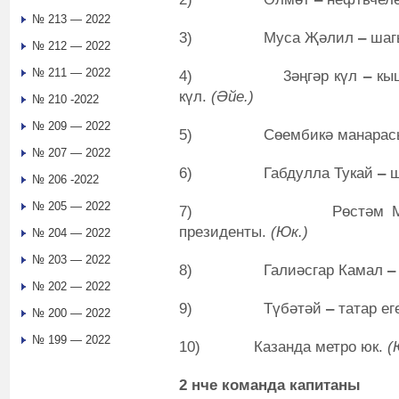
№ 213 — 2022
3) Муса Җәлил
‒
шаг
№ 212 — 2022
№ 211 — 2022
4) 3әңгәр күл
‒
кы
күл.
(Әйе.)
№ 210 -2022
№ 209 — 2022
5) Сөембикә манарасы 
№ 207 — 2022
6) Габдулла Тукай
‒
ш
№ 206 -2022
№ 205 — 2022
7) Рөстәм Минн
президенты.
(Юк.)
№ 204 — 2022
№ 203 — 2022
8) Галиәсгар Камал
№ 202 — 2022
9) Түбәтәй
‒
татар е
№ 200 — 2022
№ 199 — 2022
10) Казанда метро юк.
(
2 нче команда капитаны