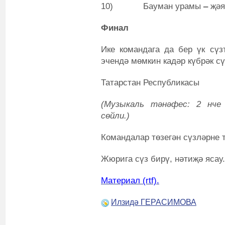
10) Бауман урамы
‒
җәя
Финал
Ике командага да бер үк сүз
эчендә мөмкин кадәр күбрәк сү
Татарстан Республикасы
(Музыкаль тәнәфес:
2 нче
сөйли.)
Командалар төзегән сүзләрне 
Жюрига сүз бирү, нәтиҗә ясау.
Материал (rtf).
Илзидә ГЕРАСИМОВА