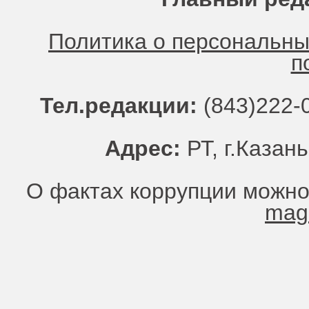
Политика о персональн
п
Тел.редакции:
(843)222-0
Адрес:
РТ, г.Казань
О фактах коррупции можно
mag