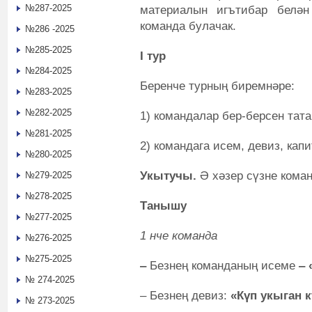
№287-2025
материалын игътибар белән 
команда булачак.
№286 -2025
№285-2025
I тур
№284-2025
Беренче турның биремнәре:
№283-2025
№282-2025
1) командалар бер-берсен тат
№281-2025
2) командага исем, девиз, кап
№280-2025
Укытучы.
Ә хәзер сүзне коман
№279-2025
№278-2025
Танышу
№277-2025
1 нче команда
№276-2025
№275-2025
‒
Безнең команданың исеме
‒
№ 274-2025
‒ Безнең девиз:
«Күп укыган 
№ 273-2025