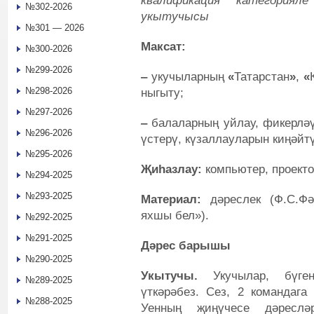
квалификация категория
№302-2026
укытучысы
№301 — 2026
Максат:
№300-2026
№299-2026
‒
укучыларның
«
Татарстан
»
,
«
№298-2026
ныгыту;
№297-2026
‒
балаларның уйлау, фикерлә
№296-2026
үстерү, күзаллауларын киңәйт
№295-2026
Җиһазлау:
компьютер, проекто
№294-2025
№293-2025
Материал:
дәреслек (Ф.С.Ф
яхшы бел»).
№292-2025
№291-2025
Дәрес барышы
№290-2025
Укытучы.
Укучылар, бүген
№289-2025
үткәрәбез. Сез, 2 командага
№288-2025
Уенның җиңүчесе дәреслә