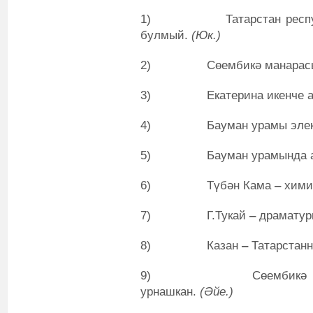
1) Татарстан республик
булмый.
(Юк.)
2) Сөембикә манарасына 
3) Екатерина икенче арб
4) Бауман урамы элек Зу
5) Бауман урамында акв
6) Түбән Кама
‒
хими
7) Г.Тукай
‒
драматур
8) Казан
‒
Татарстан
9) Сөембикә манарас
урнашкан.
(Әйе.)