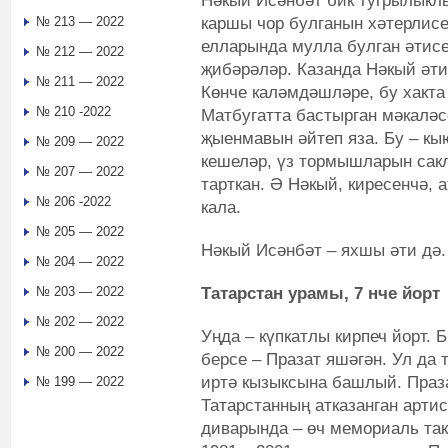
Нәкый Исәнбәт бик тугрылыклы
каршы чор булганын хәтерлисе
№ 213 — 2022
елларында мулла булган әтисе
№ 212 — 2022
җибәрәләр. Казанда Нәкый әти
№ 211 — 2022
Көнче каләмдәшләре, бу хакта 
№ 210 -2022
Матбугатта бастырган мәкаләс
җыенмавын әйтеп яза. Бу – кыю
№ 209 — 2022
кешеләр, үз тормышларын сакл
№ 207 — 2022
тарткан. Ә Нәкый, киресенчә,
№ 206 -2022
кала.
№ 205 — 2022
Нәкый Исәнбәт – яхшы әти дә.
№ 204 — 2022
Татарстан урамы, 7 нче йорт
№ 203 — 2022
№ 202 — 2022
Уңда – күпкатлы кирпеч йорт.
№ 200 — 2022
берсе – Празат яшәгән. Ул да т
иртә кызыксына башлый. Праз
№ 199 — 2022
Татарстанның атказанган артис
диварында – өч мемориаль та