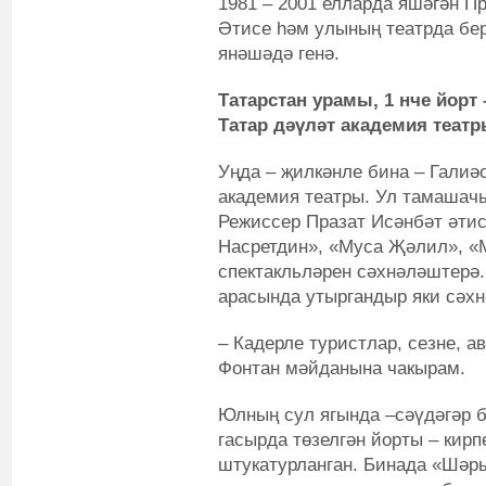
1981 – 2001 елларда яшәгән Пр
Әтисе һәм улының театрда бер
янәшәдә генә.
Татарстан урамы, 1 нче йорт
Татар дәүләт академия теат
Уңда – җилкәнле бина – Галиә
академия театры. Ул тамашачы
Режиссер Празат Исәнбәт әти
Насретдин», «Муса Җәлил», «М
спектакльләрен сәхнәләштерә.
арасында утыргандыр яки сәх
– Кадерле туристлар, сезне, 
Фонтан мәйданына чакырам.
Юлның сул ягында –сәүдәгәр 
гасырда төзелгән йорты – кирп
штукатурланган. Бинада «Шәры