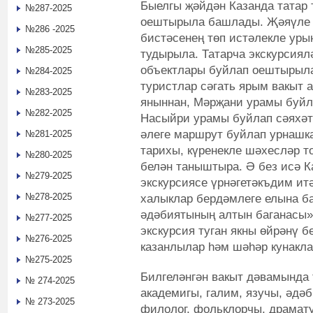
Быелгы җәйдән Казанда татар 
№287-2025
оештырыла башлады. Җәяүле э
№286 -2025
бистәсенең төп истәлекле ур
№285-2025
тудырыла. Татарча экскурсия
объектлары буйлап оештырыла
№284-2025
туристлар сәгать ярым вакыт 
№283-2025
яныннан, Мәрҗани урамы буйл
№282-2025
Насыйри урамы буйлап сәяхәт
әлеге маршрут буйлап урнашк
№281-2025
тарихы, күренекле шәхесләр 
№280-2025
белән таныштыра. Ә без исә К
№279-2025
экскурсиясе үрнәгетәкъдим итә
№278-2025
халыклар бердәмлеге елына б
әдәбиятының алтын баганасы» 
№277-2025
экскурсия туган якны өйрәнү б
№276-2025
казанлылар һәм шәһәр кунакла
№275-2025
Билгеләнгән вакыт дәвамында 
№ 274-2025
академигы, галим, язучы, әдәб
№ 273-2025
филолог, фольклорчы, драмату