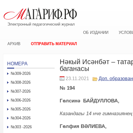
Электронный педагогический журнал
ОБ ИЗДАНИИ
УСЛОВ
АРХИВ
ОТПРАВИТЬ МАТЕРИАЛ
Нәкый Исәнбәт – тата
НОМЕРА
баганасы
№309-2026
23.11.2021
Доп. образова
№308-2026
№ 194
№307-2026
Гөлсинә БАЙДУЛЛОВА,
№306-2026
№305-2026
Казандагы 14 нче гимназияне
№304-2026
Гөлфия ВӘЛИЕВА,
№303 -2026