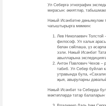
Ул Себергә этнографик экспед
мирасын: әкиятләр, табышмак
Нәкый Исәнбәтне дөньякүләм 
чагыштырырга мөмкин:
Лев Николаевич Толстой –
философ. Ул халык арасы
белән сөйләшә, үз әсәрл
эзли. Нәкый Исәнбәт Тат
авылларына экспедициягә
Антон Павлович Чехов – р
табиб. Ул Себер буйлап 
утравында була, «Сахали
җыя, авыруларны дәвалы
Нәкый Исәнбәт тә Себердә бул
мәктәпләрдә татар балаларын 
Владимир Даль һәм Серге