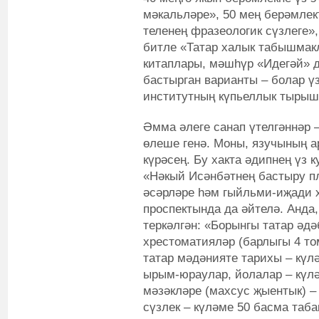
мәкальләре», 50 мең берәмлек
теленең фразеологик сүзлеге»
битле «Татар халык табышмак
китаплары, мәшһүр «Идегәй» 
бастырган варианты – болар ү
институтның күпьеллык тырыш
Әмма әлеге санап үтелгәннәр
өлеше генә. Моны, язучының ар
күрәсең. Бу хакта әдипнең үз 
«Нәкый Исәнбәтнең бастыру пл
әсәрләре һәм гыйльми-иҗади х
проспектында да әйтелә. Анда
теркәлгән: «Борынгы татар әд
хрестоматияләр (барлыгы 4 том
татар мәдәнияте тарихы – күл
ырым-юраулар, йолалар – күлә
мәзәкләре (махсус җыентык) – 
сүзлек – күләме 50 басма таба