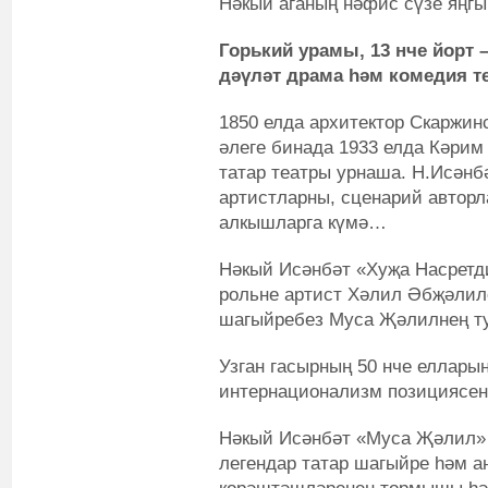
Нәкый аганың нәфис сүзе яңгы
Горький урамы, 13 нче йорт 
дәүләт драма һәм комедия т
1850 елда архитектор Скаржин
әлеге бинада 1933 елда Кәрим
татар театры урнаша. Н.Исәнб
артистларны, сценарий авторл
алкышларга күмә…
Нәкый Исәнбәт «Хуҗа Насретди
рольне артист Хәлил Әбҗәлил
шагыйребез Муса Җәлилнең туг
Узган гасырның 50 нче еллары
интернационализм позициясен
Нәкый Исәнбәт «Муса Җәлил» п
легендар татар шагыйре һәм 