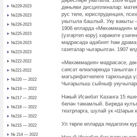
дәресләре укытыла. 1889 елда 
№229-2023
дөньяви дисциплиналар: матем
рус теле, юриспруденция, псих
№228-2023
укытыла башлый. Уку вакыты – 1
№226-2023
1906 елларда «Мөхәммәдия» м
№225-2023
(үзгәртеп кору) хәрәкәте үзәге
мәдрәсәдә әдәбият һәм драма 
№224-2023
газеталар чыгарылган. 1907 ел
№223-2023
№222-2022
«Мөхәммәдия» мәдрәсәсе, дөн
сәясәт өлкәләрендә танылган 
№221-2022
мәгърифәтчелеге тарихында үз
№220 — 2022
Чыгарылыш сыйныф укучылары
№219 — 2022
Нәкый Исәнбәт Казанга 15 яше
№217 — 2022
белән тәмамлый. Биредә кулъ
№218 — 2022
театрларга, шулай ук «Шәрык 
№216 — 2022
Ул төрле елларда педагогик ку
№215 — 2022
№ 214 — 2022