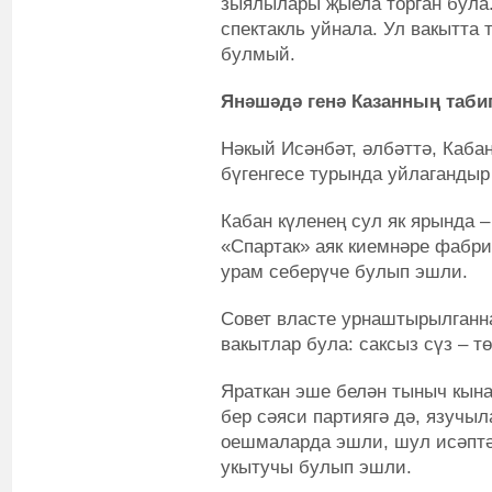
зыялылары җыела торган була.
спектакль уйнала. Ул вакытта
булмый.
Янәшәдә генә Казанның таби
Нәкый Исәнбәт, әлбәттә, Каба
бүгенгесе турында уйлагандыр 
Кабан күленең сул як ярында 
«Спартак» аяк киемнәре фабр
урам себерүче булып эшли.
Совет власте урнаштырылганна
вакытлар була: саксыз сүз – т
Яраткан эше белән тыныч кын
бер сәяси партиягә дә, язучыл
оешмаларда эшли, шул исәптә
укытучы булып эшли.