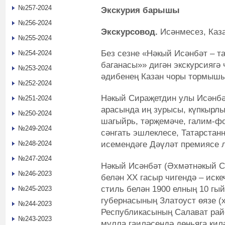
№257-2024
Экскурия барышы
№256-2024
Экскурсовод.
Исәнмесез, Каз
№255-2024
Без сезне «Нәкый Исәнбәт – 
№254-2024
баганасы»» дигән экскурсиягә 
№253-2024
әдибенең Казан чоры тормыш
№252-2024
Нәкый Сираҗетдин улы Исәнбә
№251-2024
арасында иң зурысы, күпкырлы 
№250-2024
шагыйрь, тәрҗемәче, галим-фо
№249-2024
сәнгать эшлеклесе, Татарстан
исемендәге Дәүләт премиясе 
№248-2024
№247-2024
Нәкый Исәнбәт (Әхмәтнәкый С
№246-2023
белән XX гасыр чигендә – иске
стиль белән 1900 елның 10 гы
№245-2023
губернасының Златоуст өязе (
№244-2023
Республикасының Салават ра
№243-2023
мулла гаиләсендә дөньяга кил