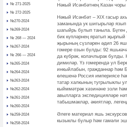
№ 271-2025
Нәкый Исәнбәтнең Казан чоры
№ 272-2025
Нәкый Исәнбәт – XIX гасыр ах
№270-2024
заманында ук шигырьләр язып 
№269-2024
шагыйрь булып таныла. Бүген 
бик күпләрнең яратып җырлый
№ 268 — 2024
җырының сүзләрен әдип 26 яшь
№267-2024
гомере озын булды: 92 яшькәч
№ 266 — 2024
да күбрәк, колачлырак булды.
димиләр. Үз гомерендә ул Бер
№265-2024
инкыйлабын, гражданнар һәм Б
№264-2024
өлешенә Россия империясе һә
№263-2024
татар халкының тугрылыклы ул
кыйммәтрәк хәзинәне эзли һәм
№262-2024
авылларга экспедицияләре нә
№261-2024
табышмаклар, әкиятләр, леген
№260-2024
Әлеге материал яшь экскурсов
№259-2024
кызыклы булыр һәм гамәли эшч
№258-2024