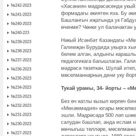
№242-2023
«Хәсәния» мәдрәсәсендә укый
формадагы әкиятен яза. Бу әк
№241-2023
Башлангыч иҗатында ук Габдул
№240-2023
өченме? Чөнки ул балачактан 
№240-223
Нәкый Исәнбәт Казандагы «М
№239-2023
Галимҗан Бурудида укырга хыя
№238-2023
белем алган, алдынгы карашлы
№237-2023
педагогикага багышлаган. Гал
мәдрәсә төзеткән. Шулай итеп
№236-2023
мөселманнарның дини уку йор
№235-2023
№234-2023
Тукай урамы, 34- йорты – «
№233-2023
Без өч катлы кызыл кирпеч би
№232-2023
«Мөхәммәдия» югары мөселман
эшли. Мәдрәсәдә 500 ләп шәке
№231-2023
салудан башлап, анда ислам н
№230-2023
көнчыгыш телләре, мөселманн
№227-2023