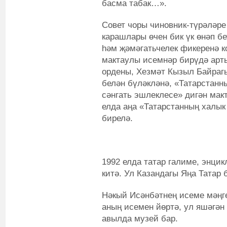
басма табак…».
Совет чоры чиновник-түрәләре
карашлары өчен бик үк өнәп б
һәм җәмәгатьчелек фикеренә к
мактаулы исемнәр бирүдә арт
ордены, Хезмәт Кызыл Байраг
белән бүләкләнә, «Татарстан
сәнгать эшлеклесе» дигән макт
елда аңа «Татарстанның халы
бирелә.
1992 елда татар галиме, энци
китә. Ул Казандагы Яңа Татар
Нәкый Исәнбәтнең исеме мәңг
аның исемен йөртә, ул яшәгән 
авылда музей бар.