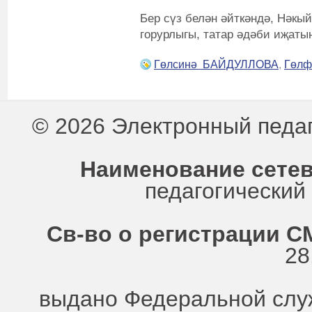
Бер сүз белән әйткәндә, Нәкы
горурлыгы, татар әдәби иҗаты
Гөлсинә БАЙДУЛЛОВА
,
Гөлф
© 2026 Электронный педа
Наименование сетев
педагогически
Св-во о регистрации СМ
28
выдано Федеральной служ