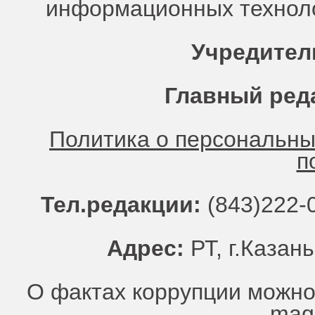
информационных техноло
Учредител
Главный ред
Политика о персональн
п
Тел.редакции:
(843)222-0
Адрес:
РТ, г.Казань
О фактах коррупции можно
mag