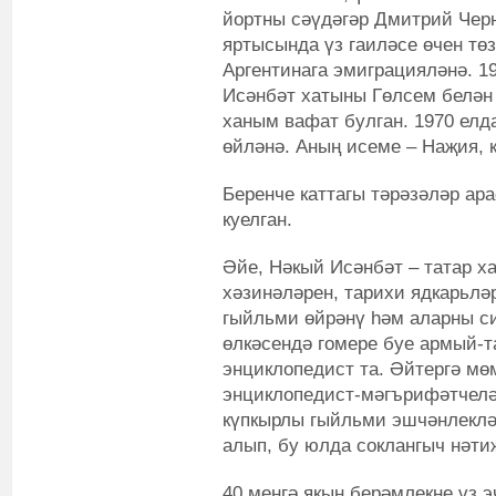
йортны сәүдәгәр Дмитрий Черн
яртысында үз гаиләсе өчен төз
Аргентинага эмиграцияләнә. 1
Исәнбәт хатыны Гөлсем белән 
ханым вафат булган. 1970 елд
өйләнә. Аның исеме – Наҗия, 
Беренче каттагы тәрәзәләр а
куелган.
Әйе, Нәкый Исәнбәт – татар х
хәзинәләрен, тарихи ядкарьлә
гыйльми өйрәнү һәм аларны с
өлкәсендә гомере буе армый-т
энциклопедист та. Әйтергә мөм
энциклопедист-мәгърифәтчел
күпкырлы гыйльми эшчәнлекләр
алып, бу юлда соклангыч нәти
40 меңгә якын берәмлекне үз э