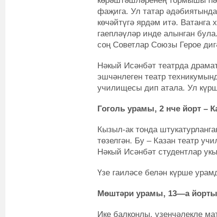
көрәштәшләренең тормышы һә
фаҗига. Ул татар әдәбиятында
көчәйтүгә ярдәм итә. Ватанга 
гаепләүләр инде алынган була
соң Советлар Союзы Герое диг
Нәкый Исәнбәт театрда драма
эшчәнлеген театр техникумынд
училищесы дип атала. Ул күр
Гоголь ур
амы
, 2
нче
йорт
–
К
Кызыл-ак тонда штукатурланган
төзелгән. Бу – Казан театр у
Нәкый Исәнбәт студентлар укы
Үзе гаиләсе белән күрше урам
Мөштәри
ур
амы
, 13
—
а йорт
Ике балконлы, үзенчәлекле мат