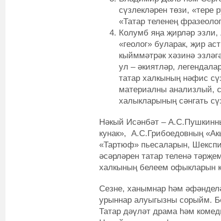
сүзлекләрен төзи, «тере 
«Татар теленең фразеолог
Колумб яңа җирләр эзли, 
«геолог» буларак, җир а
кыйммәтрәк хәзинә эзләг
ул – әкиятләр, легендала
татар халкының нәфис сү
материалны анализлый, 
халыкларының сәнгать сү
Нәкый Исәнбәт – А.С.Пушкинн
кунак», А.С.Грибоедовның «А
«Тартюф» пьесаларын, Шекспир
әсәрләрен татар теленә тәрҗе
халкының белеем офыкларын к
Сезне, ханымнар һәм әфәнделә
урыннар алуыгызны сорыйм. Б
Татар дәүләт драма һәм комед