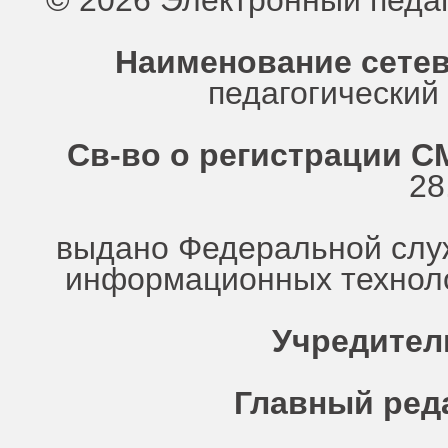
© 2026 Электронный педа
Наименование сетев
педагогически
Св-во о регистрации СМ
28
выдано Федеральной служ
информационных техноло
Учредител
Главный ред