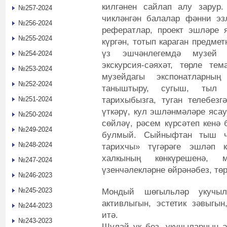
килгәнен сайлап алу зарур.
№257-2024
чикләнгән балалар фәнни эз
№256-2024
рефератлар, проект эшләре 
№255-2024
күргән, тотып караган предме
үз эшчәнлегемдә музей э
№254-2024
экскурсия-сәяхәт, төрле тем
№253-2024
музейдагы экспонатларн
№252-2024
таныштыру, сугыш, тыл 
тарихыбызга, туган телебезг
№251-2024
үткәрү, кул эшләнмәләре яса
№250-2024
сөйләү, рәсем күрсәтеп кенә
№249-2024
булмый. Сыйныфтан тыш ч
№248-2024
тарихчы» түгәрәге эшләп к
халкының көнкүрешенә, 
№247-2024
үзенчәлекләрне өйрәнәбез, тө
№246-2023
№245-2023
Мондый шөгыльләр укучы
активлыгын, эстетик зәвыгын
№244-2023
итә.
№243-2023
Шулай ук без, укучыларның ә