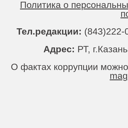
Политика о персональн
п
Тел.редакции:
(843)222-0
Адрес:
РТ, г.Казань
О фактах коррупции можно
mag