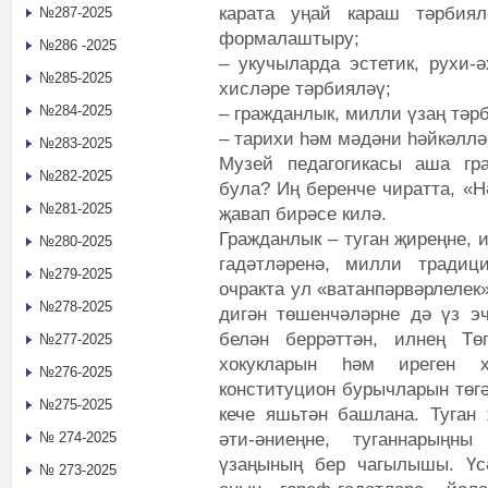
карата уңай караш тәрбиял
№287-2025
формалаштыру;
№286 -2025
– укучыларда эстетик, рухи-
№285-2025
хисләре тәрбияләү;
№284-2025
– гражданлык, милли үзаң тәр
– тарихи һәм мәдәни һәйкәллә
№283-2025
Музей педагогикасы аша гр
№282-2025
була? Иң беренче чиратта, «Н
№281-2025
җавап бирәсе килә.
Гражданлык – туган җиреңне, 
№280-2025
гадәтләренә, милли традиц
№279-2025
очракта ул «ватанпәрвәрлелек
№278-2025
дигән төшенчәләрне дә үз эч
белән беррәттән, илнең Тө
№277-2025
хокукларын һәм иреген 
№276-2025
конституцион бурычларын төгә
№275-2025
кече яшьтән башлана. Туган 
әти-әниеңне, туганнарыңн
№ 274-2025
үзаңының бер чагылышы. Үсә
№ 273-2025