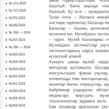
аның гореф-гадәтләре, йо
№ 271-2025
башлый. Бала аңында «па
№ 272-2025
башлый. Бу исә – гражданлы
Туган илгә – Ватанга мәхәб
№270-2024
хисләре тәрбияләү балалар б
№269-2024
Балалар – безнең киләчәге
№ 268 — 2024
киләчәге юк. Музейдагы экспо
– тарих. Музей балаларны «т
№267-2024
Музейдагы экспонатлар уку
№ 266 — 2024
экспонатларның нәрсә икәнен
№265-2024
күзаллый алмый.
Хәзерге заман музей педа
№264-2024
методлар кулланыла. Шулард
№263-2024
консультация, фәнни укулар,
№262-2024
олимпиада һәм викториналар,
№261-2024
кешеләр белән очрашулар, әд
бәйрәмнәр уздыруны әйтерг
№260-2024
медиа-арт, виртуаль му
№259-2024
технологияләр ярдәмгә килә.
№258-2024
һәм алымнар арасыннан уку