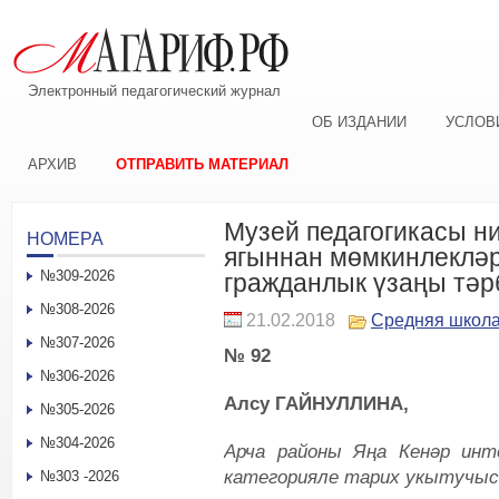
Электронный педагогический журнал
ОБ ИЗДАНИИ
УСЛОВ
АРХИВ
ОТПРАВИТЬ МАТЕРИАЛ
Музей педагогикасы н
НОМЕРА
ягыннан мөмкинлекләр
№309-2026
гражданлык үзаңы тәр
№308-2026
21.02.2018
Средняя школ
№307-2026
№ 92
№306-2026
Алсу ГАЙНУЛЛИНА,
№305-2026
№304-2026
Арча районы Яңа Кенәр инт
категорияле тарих укытучыс
№303 -2026