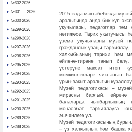
№302-2026
№301 — 2026
2015 елда мәктәбебездә музе
аралыгында анда бик күп эксп
№300-2026
укучылары, педагоглар һәм
№299-2026
нәтиҗәсе. Тарих укытучысы һә
№298-2026
үземә укучыларны музей пе
гражданлык үзаңы тәрбияләү,
№297-2026
халкыбызның тарихи һәм мә
№296-2026
әйләнә-тирәне танып белү,
№295-2026
үстерүне максат итеп ку
№294-2025
мөмкинлекләре чикләнгән ба
урын-вакыт аралыгын күзаллау
№293-2025
Музей педагогикасы – музе
№292-2025
мирасны барлый, өйрәнә т
№291-2025
балаларда чынбарлыкның 
мөнәсәбәт тәрбияләүгә юн
№290-2025
эшчәнлеге ул.
№289-2025
Музей педагогикасының бурыч
№288-2025
– үз халкыңның һәм башка х