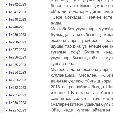
№242-2023
белән татар халкының инде о
«Милли йолалар» дигән альб
№241-2023
«Зәрә боткасы», «Печән өсте
№240-2023
алды.
№240-223
Мәктәбебез укучылары музейга
бүлмәдә тарихыбызның үткә
№239-2023
экспонатларның күбесе – бал
№238-2023
шушы тарихка үз өлешеңне ке
№237-2023
түгелме соң? Бүгенге көн
укучыларыбызның кайтып, музе
№236-2023
күңел сөенә.
№235-2023
Музеебыздагы экспонатларны
№234-2023
кулланабыз. Мәсәлән, «Әби
№233-2023
даны мәңгелек», «Сугыш чоры 
2018 ел республикабызда Ши
№232-2023
ителде. Шул җәһәттән, бөек 
№231-2023
саклап калыр: ул – тел, милл
№230-2023
сүзләрен китерү урынлы булыр
Әйе, инде күптән әйтелгән
№227-2023