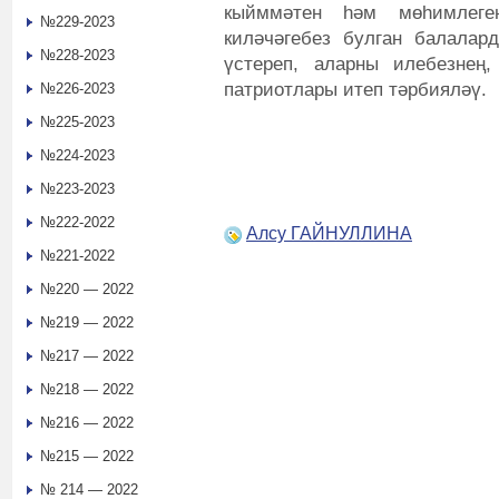
кыйммәтен һәм мөһимлеге
№229-2023
киләчәгебез булган балалард
№228-2023
үстереп, аларны илебезнең
патриотлары итеп тәрбияләү.
№226-2023
№225-2023
№224-2023
№223-2023
№222-2022
Алсу ГАЙНУЛЛИНА
№221-2022
№220 — 2022
№219 — 2022
№217 — 2022
№218 — 2022
№216 — 2022
№215 — 2022
№ 214 — 2022