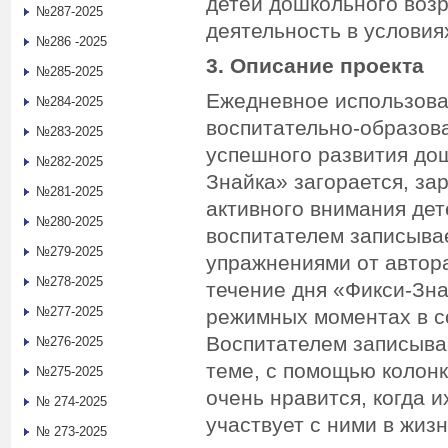
детей дошкольного возр
№287-2025
деятельность в услови
№286 -2025
3. Описание проекта
№285-2025
Ежедневное использова
№284-2025
воспитательно-образов
№283-2025
успешного развития дош
№282-2025
Знайка» загорается, за
№281-2025
активного внимания дет
№280-2025
воспитателем записывае
№279-2025
упражнениями от автора
№278-2025
течение дня «Фикси-Зна
№277-2025
режимных моментах в с
Воспитателем записыва
№276-2025
теме, с помощью колонк
№275-2025
очень нравится, когда 
№ 274-2025
участвует с ними в жизн
№ 273-2025