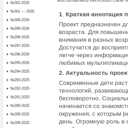
воспитатели детского сада №
№302-2026
№301 — 2026
1
.
Краткая аннотация 
№300-2026
Проект предназначен д
№299-2026
возраста. Для повышени
№298-2026
внимания в разных возр
№297-2026
Достучатся до восприя
легче через информаци
№296-2026
любимых мультипликаци
№295-2026
№294-2025
2. Актуальность проек
№293-2025
Современные дети раст
№292-2025
технологий, развивающ
№291-2025
бесповоротно. Социаль
начинается со знакомс
№290-2025
окружения, с которым р
№289-2025
день. Огромную роль в
№288-2025