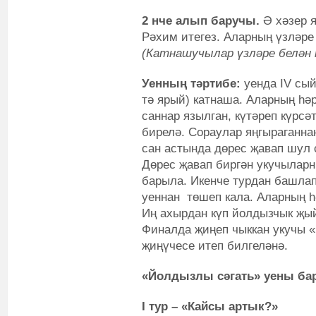
2 нче алып баручы.
Ә хәзер 
Рәхим итегез. Аларның үзләре
(Катнашучылар үзләре белән
Уенның тәртибе:
уенда IV сы
тә ярый) катнаша. Аларның һәр
саннар язылган, күтәреп күрсә
бирелә. Сораулар яңгыраганнан
сан астында дөрес җавап шул 
Дөрес җавап биргән укучылар
барыла. Икенче турдан башлап
уеннан төшеп кала. Аларның һ
Иң ахырдан күп йолдызчык җый
Финалда җиңеп чыккан укучы 
җиңүчесе итеп билгеләнә.
«Йолдызлы сәгат
ь» уены б
I тур – «Кайсы артык?»