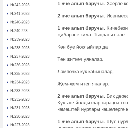
1 нче алып баручы.
Хәерле к
№242-2023
№241-2023
2 нче алып баручы.
Исәнмесе
№240-2023
1 нче алып баручы.
Кичәбезн
№240-223
җибәрәсе килә. Тыңлагыз әле.
№239-2023
Көн буе йоклыйлар да
№238-2023
№237-2023
Төн җиткәч уяналар.
№236-2023
Лампочка күк кабыналар,
№235-2023
№234-2023
Җем-җем итеп яналар.
№233-2023
2 нче алып баручы.
Бик дөре
№232-2023
Күктәге йолдызлар караңгы тө
№231-2023
көмештәй нурлары кешеләргә ю
№230-2023
1 нче алып баручы.
Шул нурл
№227-2023