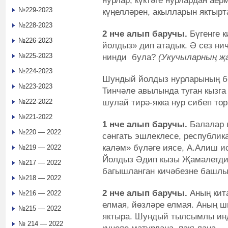
нурлар, күктәге нурлардан ае
№229-2023
күңелләрен, акылларын яктырт
№228-2023
2 нче алып баручы.
Бүгенге 
№226-2023
йолдыз» дип атадык. Ә сез ни
№225-2023
нинди була?
(Укучыларның җ
№224-2023
Шундый йолдыз нурларының б
№223-2023
Тинчәле авылында туган кызга
шулай тирә-якка нур сибеп тор
№222-2022
№221-2022
1 нче алып баручы.
Балалар 
№220 — 2022
сәнгать эшлеклесе, республи
каләм» бүләге иясе, А.Алиш и
№219 — 2022
Йолдыз Әдип кызы Җамалетди
№217 — 2022
багышланган кичәбезне башл
№218 — 2022
2 нче алып баручы.
Аның кит
№216 — 2022
елмая, йөзләре елмая. Аның ш
№215 — 2022
яктыра. Шундый тылсымлы инд
№ 214 — 2022