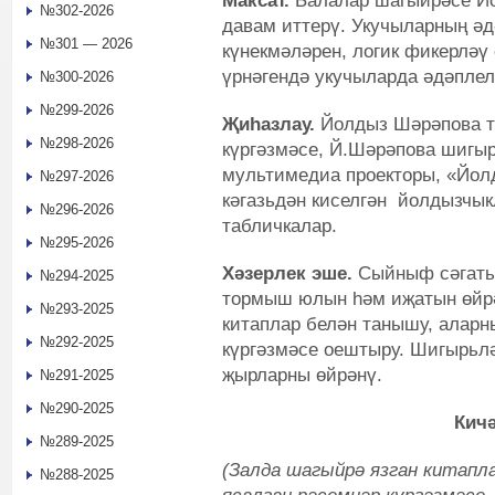
Максат.
Балалар шагыйрәсе Й
№302-2026
давам иттерү. Укучыларның әд
№301 — 2026
күнекмәләрен, логик фикерләү
үрнәгендә укучыларда әдәплел
№300-2026
№299-2026
Җиһазлау.
Йолдыз Шәрәпова т
№298-2026
күргәзмәсе, Й.Шәрәпова шигыр
мультимедиа проекторы, «Йол
№297-2026
кәгазьдән киселгән йолдызчыкл
№296-2026
табличкалар.
№295-2026
Хәзерлек эше.
Сыйныф сәгать
№294-2025
тормыш юлын һәм иҗатын өйрә
№293-2025
китаплар белән танышу, аларн
№292-2025
күргәзмәсе оештыру. Шигырьлә
җырларны өйрәнү.
№291-2025
№290-2025
Кич
№289-2025
(Залда шагыйрә язган китапл
№288-2025