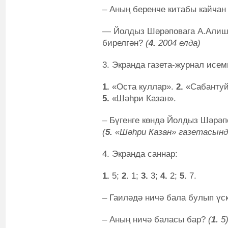
– Аның беренче китабы кайча
— Йолдыз Шәрәповага А.Алиш 
бирелгән?
(
4.
2004 елда)
3. Экранда газета-журнал исем
1.
«Оста куллар».
2.
«Сабанту
5.
«Шәһри Казан».
– Бүгенге көндә Йолдыз Шәрәп
(
5.
«Шәһри Казан» газетасынд
4. Экранда саннар:
1.
5;
2.
1;
3.
3;
4.
2;
5.
7.
– Гаиләдә ничә бала булып үс
– Аның ничә баласы бар?
(
1.
5