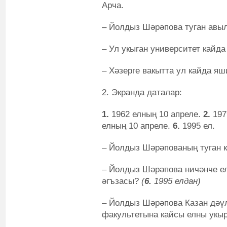
Арча.
– Йолдыз Шәрәпова туган авы
– Ул укыган университет кайд
– Хәзерге вакытта ул кайда я
2. Экранда даталар:
1.
1962 елның 10 апреле.
2.
197
елның 10 апреле.
6.
1995 ел.
– Йолдыз Шәрәпованың туган 
– Йолдыз Шәрәпова ничәнче ел
әгъзасы?
(
6.
1995 елдан)
– Йолдыз Шәрәпова Казан дәү
факультетына кайсы елны укыр