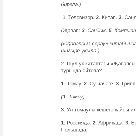
бирелә.)
1.
Телевизор.
2.
Китап.
3.
Санд
(Җавап:
3.
Сандык
. 5.
Компьют
(«Җавапсыз сорау» китабынна
шигыре укыла.)
2. Шул ук китаптагы «Җавапсы
турында әйтелә?
1
. Томау.
2.
Су чәчәге.
3.
Грипп
(
1
. Томау)
3. Ул томаулы кешегә кайсы 
1.
Россиядә.
2.
Африкада.
3.
Бр
Польшада.