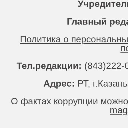
Учредител
Главный ред
Политика о персональн
п
Тел.редакции:
(843)222-0
Адрес:
РТ, г.Казань
О фактах коррупции можно
mag