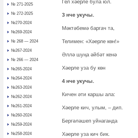
Гел хәерле була юл.
№ 271-2025
№ 272-2025
3 нче укучы.
№270-2024
Мәктәбемә баргач та,
№269-2024
Телимен: «Хәерле көн!»
№ 268 — 2024
№267-2024
Әллә шуңа әйбәт кенә
№ 266 — 2024
Хәерле уза бу көн
№265-2024
№264-2024
4 нче укучы.
№263-2024
Кичен әти каршы ала:
№262-2024
№261-2024
Хәерле кич, улым, – дип.
№260-2024
Бергәләшеп уйнаганда
№259-2024
Хәерле уза кич бик.
№258-2024