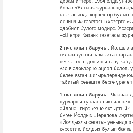
дәвам иттерә. 1984 елда унив
бераз «Ялкын» журналында әдә
газетасында корректор булып 
ленинчы» газетасы (хәзерге «
әдәбият бүлеге мөдире. Хәзер
–«Шәһри Казан» газетасы жур
2 нче алып баручы.
Йолдыз а
килгән күп шигъри китаплар а
нечкә тоеп, дөньяны тану-каб
үзенчәлекләрне аңлап-белеп, ү
белән язган шигырьләрендә юм
табигый рәвештә бергә үрелеп
1 нче алып баручы.
Чыннан д
нурларны туплаган яктылык чыг
әйләнә- тирәбезне яктыртыйк, 
бүген Йолдыз Шәрәпова иҗаты
«Йолдызлы сәгать» уенында з
күрсәтик, йолдыз булып балкы