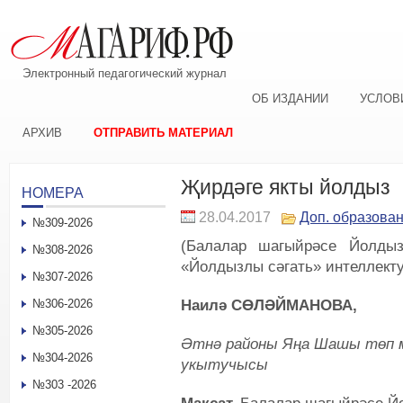
Электронный педагогический журнал
ОБ ИЗДАНИИ
УСЛОВ
АРХИВ
ОТПРАВИТЬ МАТЕРИАЛ
Җирдәге якты йолдыз
НОМЕРА
28.04.2017
Доп. образова
№309-2026
(Балалар шагыйрәсе Йолды
№308-2026
«Йолдызлы сәгать» интеллект
№307-2026
Наилә СӨЛӘЙМАНОВА,
№306-2026
№305-2026
Әтнә районы Яңа Шашы төп 
№304-2026
укытучысы
№303 -2026