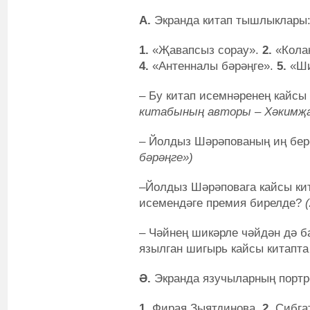
А.
Экранда китап тышлыклары
1.
«Җавапсыз сорау».
2.
«Кола
4.
«Антенналы бәрәңге».
5.
«Ши
– Бу китап исемнәренең кайсы
китабының авторы – Хәкимҗа
– Йолдыз Шәрәпованың иң бер
бәрәңге»)
–Йолдыз Шәрәповага кайсы ки
исемендәге премия бирелде?
(
– Чәйнең шикәрле чәйдән дә б
язылган шигырь кайсы китапта
Ә.
Экранда язучыларның портр
1.
Фирая Зыятдинова.
2.
Сибга