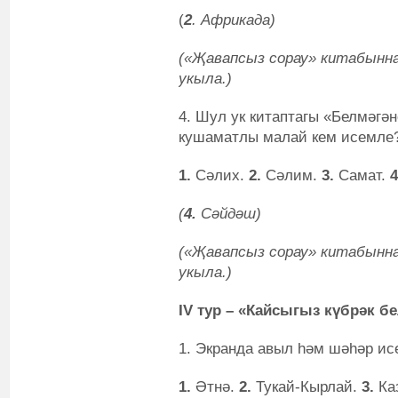
(
2
. Африкада)
(«Җавапсыз сорау» китабынн
укыла.)
4. Шул ук китаптагы «Белмәг
кушаматлы малай кем исемле
1.
Сәлих.
2.
Сәлим.
3.
Самат.
4
(
4.
Сәйдәш)
(«Җавапсыз сорау» китабынн
укыла.)
IV тур – «
Кайсыгыз күбрәк бе
1. Экранда авыл һәм шәһәр ис
1.
Әтнә.
2.
Тукай-Кырлай.
3.
Ка