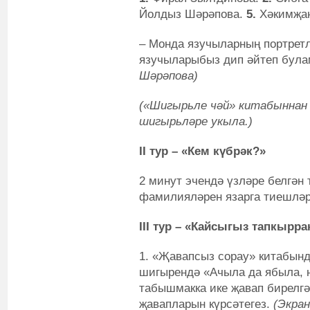
Йолдыз Шәрәпова.
5.
Хәкимҗан
– Монда язучыларның портрет
язучыларыбыз дип әйтеп бул
Шәрәпова)
(«Шигырьле чәй» китабыннан 
шигырьләре укыла.)
II тур – «Кем күбрәк?»
2 минут эчендә үзләре белгән
фамилияләрен язарга тиешлә
III тур – «Кайсыгыз тапкырра
1. «Җавапсыз сорау» китабын
шигырендә «Ачыла да ябыла, 
табышмакка ике җавап бирелг
җавапларын күрсәтегез.
(Экра