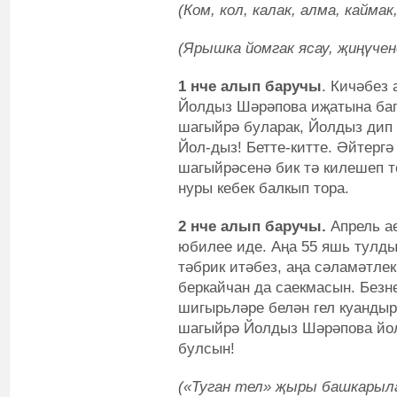
(Ком, кол, калак, алма, каймак,
(Ярышка йомгак ясау, җиңүчен
1 нче алып баручы
. Кичәбез
Йолдыз Шәрәпова иҗатына баг
шагыйрә буларак, Йолдыз дип ке
Йол-дыз! Бетте-китте. Әйтергә
шагыйрәсенә бик тә килешеп т
нуры кебек балкып тора.
2 нче алып баручы.
Апрель ае
юбилее иде. Аңа 55 яшь тулды
тәбрик итәбез, аңа сәламәтле
беркайчан да саекмасын. Безн
шигырьләре белән гел куанды
шагыйрә Йолдыз Шәрәпова йол
булсын!
(«Туган тел» җыры башкарыла