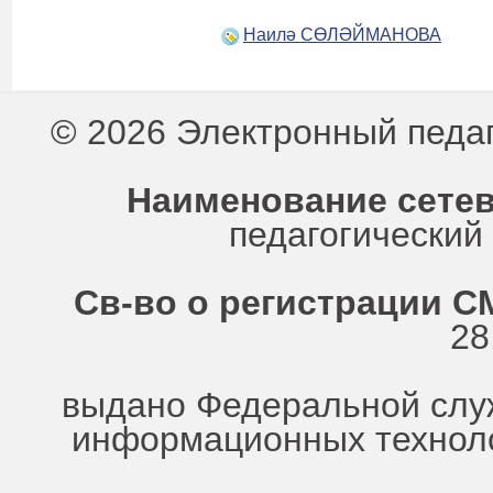
Наилә СӨЛӘЙМАНОВА
© 2026 Электронный педа
Наименование сетев
педагогически
Св-во о регистрации СМ
28
выдано Федеральной служ
информационных техноло