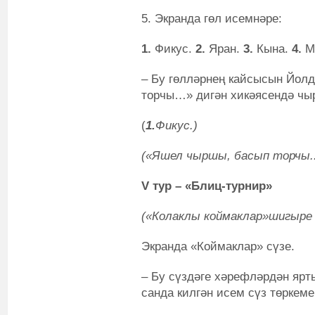
5. Экранда гөл исемнәре:
1.
Фикус.
2.
Яран.
3.
Кына.
4.
М
– Бу гөлләрнең кайсысын Йол
торчы…» дигән хикәясендә чы
(
1.
Фикус.)
(«Яшел чыршы, басып торчы..»
V тур – «Блиц-турнир»
(«Колаклы коймаклар»шигыре 
Экранда «Коймаклар» сүзе.
– Бу сүздәге хәрефләрдән ярт
санда килгән исем сүз төркеме