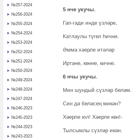
№257-2024
5 нче укуч
№256-2024
Гап-гади инде үзләре,
№255-2024
№254-2024
Катлаулы түгел һични.
№253-2024
Әмма хәерле итәләр
№252-2024
№251-2024
Иртәне, көнне, кичне.
№250-2024
6 нчы укучы.
№249-2024
№248-2024
Мин шундый сүзләр беләм.
№247-2024
Син дә беләсең микән?
№246-2023
Хәерле юл! Хәерле көн!-
№245-2023
№244-2023
Тылсымлы сүзләр икән.
№243-2023