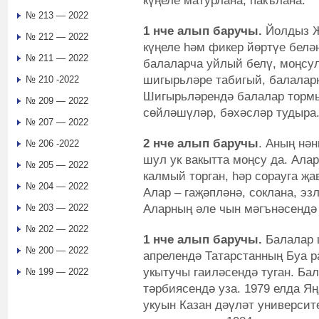
күңеле матурлана, пакълана.
№ 213 — 2022
1 нче алып баручы.
Йолдыз Җ
№ 212 — 2022
күңеле һәм фикер йөртүе белә
№ 211 — 2022
балаларча уйлый белү, моңсул
шигырьләре табигый, балаларн
№ 210 -2022
Шигырьләрендә балалар тормы
№ 209 — 2022
сөйләшүләр, бәхәсләр тудыра
№ 207 — 2022
2 нче алып баручы
. Аның нән
№ 206 -2022
шул ук вакытта моңсу да. Ала
№ 205 — 2022
калмый торган, һәр сорауга җа
№ 204 — 2022
Алар – гаҗәпләнә, соклана, эз
Аларның әле чын мәгънәсендә
№ 203 — 2022
№ 202 — 2022
1 нче алып баручы.
Балалар 
№ 200 — 2022
апрелендә Татарстанның Буа 
укытучы гаиләсендә туган. Ба
№ 199 — 2022
тәрбиясендә уза. 1979 елда Я
укуын Казан дәүләт универси