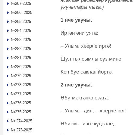
ясалган рәсемнәр күргәзмәсе
№287-2025
укучылары чыга.)
№286 -2025
1 нче укучы.
№285-2025
№284-2025
Иртән әни уята:
№283-2025
– Улым, хәерле иртә!
№282-2025
№281-2025
Шул тылсымлы сүз мине
№280-2025
Көн буе саклап йөртә.
№279-2025
2 нче укучы.
№278-2025
№277-2025
Әби мәктәпкә озата:
№276-2025
– Улым,– дип, – хәерле юл!
№275-2025
№ 274-2025
Әбием – изге күңелле,
№ 273-2025