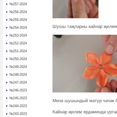
№257-2024
№256-2024
№255-2024
Шушы таҗларны кайнар җилем 
№254-2024
№253-2024
№252-2024
№251-2024
№250-2024
№249-2024
№248-2024
№247-2024
№246-2023
№245-2023
Менә шушындый матур чәчәк б
№244-2023
Кайнар җилем ярдәмендә уртас
№243-2023