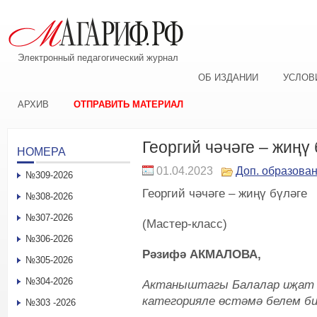
Электронный педагогический журнал
ОБ ИЗДАНИИ
УСЛОВ
АРХИВ
ОТПРАВИТЬ МАТЕРИАЛ
Георгий чәчәге – жиңү 
НОМЕРА
01.04.2023
Доп. образова
№309-2026
Георгий чәчәге – жиңү бүләге
№308-2026
№307-2026
(Мастер-класс)
№306-2026
Рәзифә АКМАЛОВА,
№305-2026
№304-2026
Актаныштагы
Балалар иҗат 
категорияле өстәмә белем би
№303 -2026