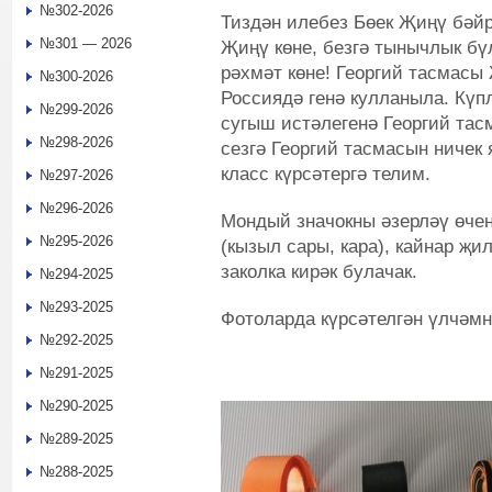
№302-2026
Тиздән илебез Бөек Җиңү бәйр
№301 — 2026
Җиңү көне, безгә тынычлык бү
рәхмәт көне! Георгий тасмасы
№300-2026
Россиядә генә кулланыла. Күп
№299-2026
сугыш истәлегенә Георгий тас
№298-2026
сезгә Георгий тасмасын ничек 
класс күрсәтергә телим.
№297-2026
№296-2026
Мондый значокны әзерләү өчен
№295-2026
(кызыл сары, кара), кайнар җи
заколка кирәк булачак.
№294-2025
№293-2025
Фотоларда күрсәтелгән үлчәмн
№292-2025
№291-2025
№290-2025
№289-2025
№288-2025