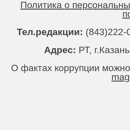
Политика о персональн
п
Тел.редакции:
(843)222-0
Адрес:
РТ, г.Казань
О фактах коррупции можно
mag