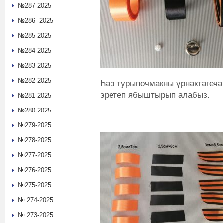
№287-2025
№286 -2025
№285-2025
№284-2025
№283-2025
№282-2025
Һәр турыпочмакны үрнәктәгечә
эретеп ябыштырып алабыз.
№281-2025
№280-2025
№279-2025
№278-2025
№277-2025
№276-2025
№275-2025
№ 274-2025
№ 273-2025