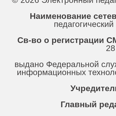
© 2026 Электронный педа
Наименование сетев
педагогически
Св-во о регистрации СМ
28
выдано Федеральной служ
информационных техноло
Учредител
Главный ред