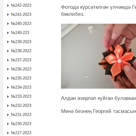
№242-2023
Фотода күрсәтелгән үлчәмдә Г
бөклибез.
№241-2023
№240-2023
№240-223
№239-2023
№238-2023
№237-2023
№236-2023
№235-2023
№234-2023
№233-2023
Алдан әзерләп куйган булавка
№232-2023
Менә безнең Георгий тасмасын
№231-2023
№230-2023
№227-2023