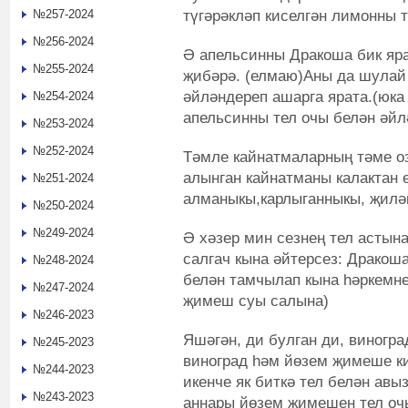
түгәрәкләп киселгән лимонны 
№257-2024
№256-2024
Ә апельсинны Дракоша бик яра
№255-2024
җибәрә. (елмаю)Аны да шулай 
әйләндереп ашарга ярата.(юка 
№254-2024
апельсинны тел очы белән әйл
№253-2024
№252-2024
Тәмле кайнатмаларның тәме оз
алынган кайнатманы калактан ө
№251-2024
алманыкы,карлыганныкы, җиләк
№250-2024
№249-2024
Ә хәзер мин сезнең тел астын
салгач кына әйтерсез: Дракоша
№248-2024
белән тамчылап кына һәркемне
№247-2024
җимеш суы салына)
№246-2023
Яшәгән, ди булган ди, виноград
№245-2023
виноград һәм йөзем җимеше ки
№244-2023
икенче як биткә тел белән авы
№243-2023
аннары йөзем җимешен тел оч