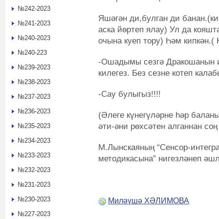
№242-2023
Яшәгән ди,булган ди банан.(ки
№241-2023
аска йөртеп ялау) Ул да кояшт
№240-2023
очына куеп тору) Һәм кипкән.(
№240-223
-Ошадымы сезгә Дракошанын и
№239-2023
килегез. Без сезне котеп калаб
№238-2023
-Сау булыгыз!!!!
№237-2023
№236-2023
(Әлеге күнегүләрне һәр баланы
әти-әни рөхсәтен алганнан соң 
№235-2023
№234-2023
М.Лынскаяның “Сенсор-интегра
№233-2023
методикасына” нигезләнеп әш
№232-2023
№231-2023
№230-2023
Миләүшә ХӘЛИМОВА
№227-2023