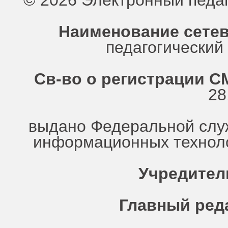
© 2026 Электронный педа
Наименование сетев
педагогически
Св-во о регистрации СМ
28
выдано Федеральной служ
информационных техноло
Учредител
Главный ред