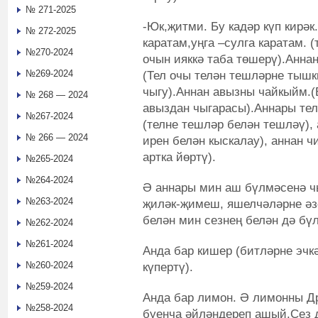
№ 271-2025
-Юк,җитми. Бу кадәр күп кирәк.
№ 272-2025
каратам,уңга –сулга каратам. (
№270-2024
очын ияккә таба төшерү).Анн
№269-2024
(Тел очы телән тешләрне тышкы
чыгу).Аннан авызны чайкыйм.
№ 268 — 2024
авыздан чыгарасы).Аннары теле
№267-2024
(телне тешләр белән тешләү), 
№ 266 — 2024
ирен белән кыскалау), аннан ч
артка йөртү).
№265-2024
№264-2024
Ә аннары мин аш бүлмәсенә ч
№263-2024
җиләк-җимеш, яшелчәләрне әзе
белән мин сезнең белән дә бү
№262-2024
№261-2024
Анда бар кишер (битләрне эчкә
№260-2024
күпертү).
№259-2024
Анда бар лимон. Ә лимонны Д
№258-2024
буенча әйләндереп ашый.Сез д