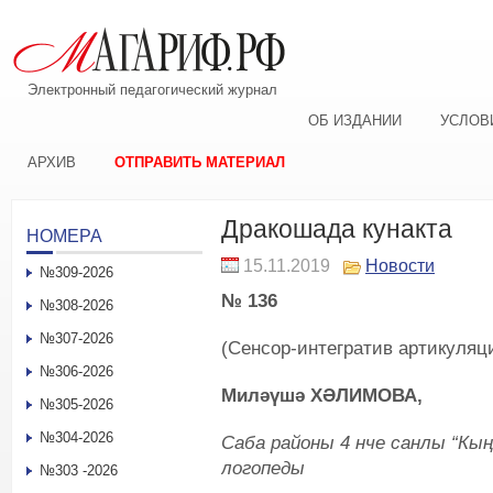
Электронный педагогический журнал
ОБ ИЗДАНИИ
УСЛОВ
АРХИВ
ОТПРАВИТЬ МАТЕРИАЛ
Дракошада кунакта
НОМЕРА
15.11.2019
Новости
№309-2026
№ 136
№308-2026
№307-2026
(Сенсор-интегратив артикуляц
№306-2026
Миләүшә ХӘЛИМОВА,
№305-2026
№304-2026
Саба районы 4 нче санлы “Кы
логопеды
№303 -2026