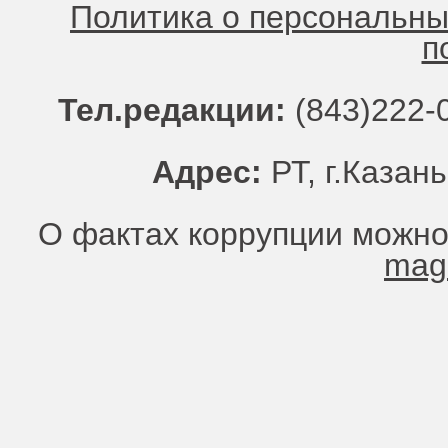
Политика о персональн
п
Тел.редакции:
(843)222-0
Адрес:
РТ, г.Казань
О фактах коррупции можно
mag