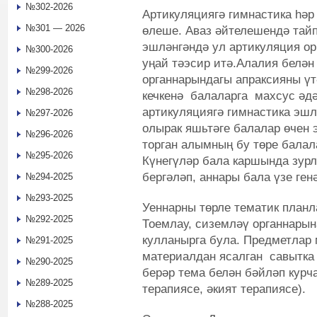
№302-2026
Артикуляциягә гимнастика һә
№301 — 2026
өлеше. Аваз әйтелешендә тай
эшләнгәндә ул артикуляция о
№300-2026
уңай тәэсир итә.Алалия белән
№299-2026
органнарындагы апраксияны үт
№298-2026
кечкенә балаларга махсус әдә
артикуляциягә гимнастика эшл
№297-2026
олырак яшьтәге балалар өчен 
№296-2026
торган алымның бу төре балал
№295-2026
Күнегүләр бала каршында зур
бергәләп, аннары бала үзе ге
№294-2025
№293-2025
Уеннарны төрле тематик планл
№292-2025
Тоемлау, сиземләү органнарын
кулланырга була. Предметлар 
№291-2025
материалдан ясалган савытка 
№290-2025
берәр тема белән бәйләп курча
№289-2025
терапиясе, әкият терапиясе).
№288-2025