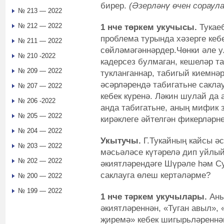
бирер.
(Әзерләнү өчен сораула
№ 213 — 2022
№ 212 — 2022
1 нче төркем укучысы.
Тукаеб
проблема турында хәзерге кеб
№ 211 — 2022
сөйләмәгәннәрдер.Чөнки әле у
№ 210 -2022
кадерсез булмаган, кешеләр т
№ 209 — 2022
тукланганнар, табигый киемнәр
әсәрләрендә табигатьне сакла
№ 207 — 2022
кебек күренә. Ләкин шулай да 
№ 206 -2022
анда табигатьне, аның мифик 
№ 205 — 2022
кирәклеге әйтелгән фикерләрн
№ 204 — 2022
Укытучы.
Г.Тукайның кайсы ә
№ 203 — 2022
мәсьәләсе күтәрелә дип уйлы
№ 202 — 2022
әкиятләрендәге Шүрәле һәм Су
саклауга өлеш кертәләрме?
№ 200 — 2022
№ 199 — 2022
1 нче тәркем укучылары.
Аны
әкиятләреннән, «Туган авыл», 
җиремә» кебек шигырьләреннән