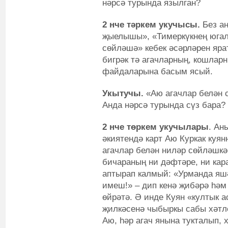
нәрсә турында язылган?
2 нче тәркем укучысы.
Без а
җыелышы», «Тимеркүкнең югал
сөйләшә» кебек әсәрләрен яра
бигрәк тә агачларның, кошларн
файдаларына басым ясый.
Укытучы.
«Аю агачлар белән с
Анда нәрсә турында сүз бара?
2 нче төркем укучылары
. Ан
әкиятендә карт Аю Куркак куян
агачлар белән ниләр сөйләшкә
бичараның ни дәфтәре, ни ка
аптырап калмый: «Урманда яшә
имеш!» – дип кенә җибәрә һәм
өйрәтә. Ә инде Куян «култык 
җилкәсенә чыбыркы сабы хәтле
Аю, һәр агач янына тукталып,