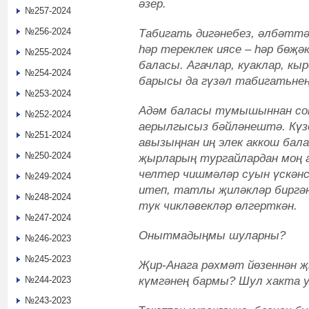
әзер.
№257-2024
№256-2024
Табигать дигәнебез, әлбәттә
һәр тереклек иясе – һәр бөҗә
№255-2024
баласы. Агачлар, куаклар, кы
№254-2024
барысы да гүзәл табигатьнең
№253-2024
Адәм баласы тумышыннан соң
№252-2024
аерылгысыз бәйләнештә. Күз
№251-2024
авызыңнан иң элек аккош бал
№250-2024
җырларың тургайлардан моң а
челтер чишмәләр суын үскәнс
№249-2024
итеп, татлы җиләкләр биргән,
№248-2024
тук чикләвекләр өлгерткән.
№247-2024
Онытмадыңмы шуларны?
№246-2023
№245-2023
Җир-Анага рәхмәт йөзеннән 
күмгәнең бармы? Шул хакта у
№244-2023
№243-2023