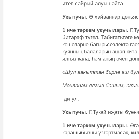
итеп сайрый алуын әйтә.
Укытучы.
Ә хайваннар дөньяс
1 нче тәркем укучылары.
Г.Т
битараф түгел. Табигатьтәге к
кешеләрне бәгырьсезлектә гае
куянның балаларын ашап китә, 
ялгыз кала, һәм аның өчен дөн
«Шул вакыттан бирле аш бу
Моңланам ялгыз башым, агъз
ди ул.
Укытучы.
Г.Тукай иҗаты буенч
1 нче тәркем укучылары.
Әгә
карашыбызны үзгәртмәсәк, ки