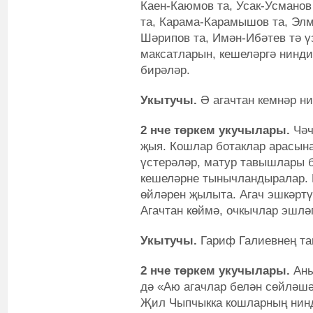
Каен-Каюмов та, Усак-Усманов
та, Карама-Карамышов та, Эл
Шәрипов та, Имән-Ибәтев тә 
максатларын, кешеләргә нинд
бирәләр.
Укытучы.
Ә агачтан кемнәр н
2 нче төркем укучылары.
Чәч
җыя. Кошлар ботаклар арасын
үстерәләр, матур тавышлары б
кешеләрне тынычландыралар. К
өйләрен җылыта. Агач эшкәрт
Агачтан көймә, очкычлар эшлә
Укытучы.
Гариф Галиевнең та
2 нче төркем укучылары.
Аны
дә «Аю агачлар белән сөйләшә
Җил Чыпчыкка кошларның нин