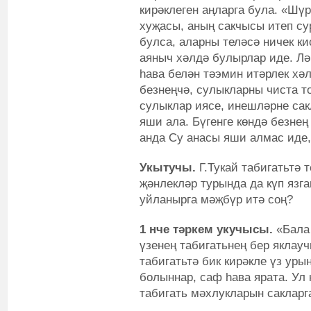
кирәклеген аңларга була. «Шү
хуҗасы, аның сакчысы итеп су
булса, аларны теләсә ничек ки
аяныч хәлдә булырлар иде. Л
һава белән тәэмин итәрлек хәл
безнеңчә, сулыкларны чиста то
сулыклар иясе, инешләрне сак
яши ала. Бүгенге көндә безне
анда Су анасы яши алмас иде
Укытучы.
Г.Тукай табигатьтә 
җәнлекләр турында да күп язг
уйланырга мәҗбүр итә соң?
1 нче тәркем
укучысы.
«Бала
үзенең табигатьнең бер яклау
табигатьтә бик кирәкле үз уры
болыннар, саф һава ярата. Ул
табигать мәхлукларын сакларг