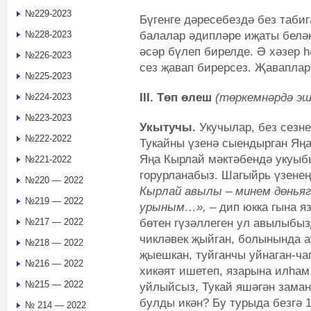
№229-2023
Бүгенге дәресебездә без табиг
балалар әдипләре иҗаты белә
№228-2023
әсәр бүлеп бирелде. Ә хәзер һ
№226-2023
сез җавап бирерсез. Җавапла
№225-2023
III. Төп өлеш
(төркемнәрдә эш
№224-2023
№223-2023
Укытучы.
Укучылар, без сезн
№222-2022
Тукайны үзенә сыендырган Яң
Яңа Кырлай мәктәбендә укуыб
№221-2022
горурланабыз. Шагыйрь үзенең
№220 — 2022
Кырлай авылы – минем дөньяга
№219 — 2022
урыным…»,
– дип юкка гына я
бөтен гүзәллеген ул авылыбыз
№217 — 2022
чикләвек җыйган, болынында ау
№218 — 2022
җыешкан, туйганчы уйнаган-чап
№216 — 2022
хикәят ишетеп, язарына илһам 
№215 — 2022
уйлыйсыз, Тукай яшәгән зама
булды икән? Бу турыда безгә 
№ 214 — 2022