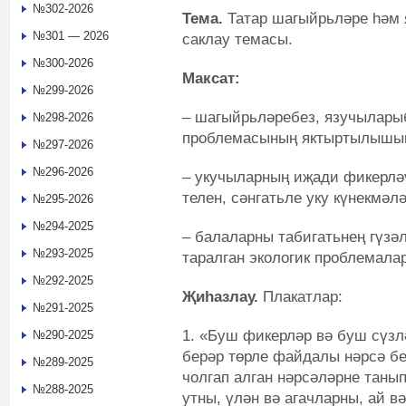
№302-2026
Тема.
Татар шагыйрьләре һәм 
№301 — 2026
саклау темасы.
№300-2026
Максат:
№299-2026
– шагыйрьләребез, язучылары
№298-2026
проблемасының яктыртылышын
№297-2026
№296-2026
– укучыларның иҗади фикерлә
телен, сәнгатьле уку күнекмәл
№295-2026
№294-2025
– балаларны табигатьнең гүзәл
№293-2025
таралган экологик проблемала
№292-2025
Җиһазлау.
Плакатлар:
№291-2025
1. «Буш фикерләр вә буш сүзл
№290-2025
берәр төрле файдалы нәрсә б
№289-2025
чолгап алган нәрсәләрне танып
№288-2025
утны, үлән вә агачларны, ай в