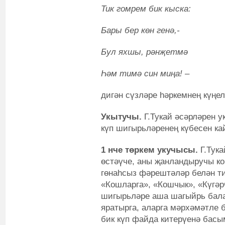
Тик гомрем бик кыска:
Бары бер көн генә,-
Бул яхшы, рәнҗетмә
Һәм тимә син миңа! –
дигән сүзләре һәркемнең күңе
Укытучы.
Г.Тукай әсәрләрен у
күп шигырьләренең күбесен ка
1 нче төркем укучысы.
Г.Тук
өстәүче, аны җанландыручы ко
гөнаһсыз фәрештәләр белән ти
«Кошларга», «Кошчык», «Күгәр
шигырьләре аша шагыйрь бала
яратырга, аларга мәрхәмәтле 
бик күп файда китерүенә басы