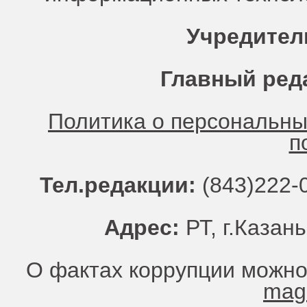
Учредител
Главный ред
Политика о персональн
п
Тел.редакции:
(843)222-0
Адрес:
РТ, г.Казань
О фактах коррупции можно
mag