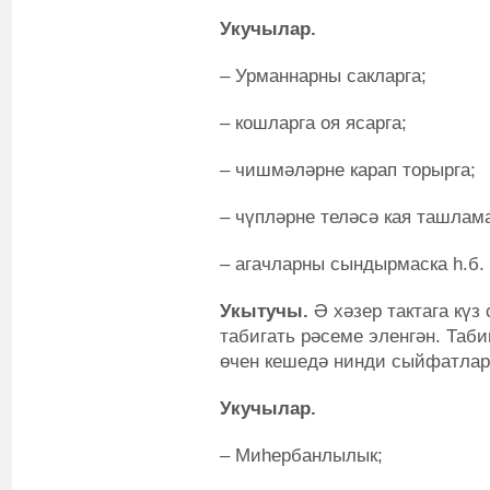
Укучылар.
– Урманнарны сакларга;
– кошларга оя ясарга;
– чишмәләрне карап торырга;
– чүпләрне теләсә кая ташлама
– агачларны сындырмаска һ.б.
Укытучы.
Ә хәзер тактага күз
табигать рәсеме эленгән. Таб
өчен кешедә нинди сыйфатлар
Укучылар.
– Миһербанлылык;