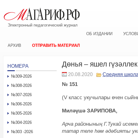
Электронный педагогический журнал
ОБ ИЗДАНИИ
УСЛОВ
АРХИВ
ОТПРАВИТЬ МАТЕРИАЛ
Дөнья – яшел гүзәллек
НОМЕРА
20.08.2020
Средняя школ
№309-2026
№ 151
№308-2026
№307-2026
(V класс укучылары өчен сыйн
№306-2026
Миләүшә ЗАРИПОВА,
№305-2026
№304-2026
Арча районының Г.Тукай исем
татар теле һәм әдәбияты у
№303 -2026