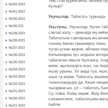
Тексттан күренгәнчә, безнең б
№242-2023
булыр?
№241-2023
Укучылар.
Табигать турында.
№240-2023
№240-223
Укытучы.
Укучылар, бүген та
саклап калу – дөньяда иң мөһ
№239-2023
Табигатьне саклауның иң кичек
№238-2023
сезнең белән төшенергә тиеш. 
№237-2023
туган-үскән җирне, әйләнә-тир
болыннарны күз алдына китерәб
№236-2023
табигатен ямьле булганга, эчәр
№235-2023
кием, җылынырга агач, газ бир
№234-2023
яшәү урыны. Ул анда туа, яши,
азык та кирәк. Табигать кешен
№233-2023
тынычландыра да. Кеше нинди
№232-2023
чыгармасын, ул – табигать бал
№231-2023
Су, Һава, Кояш кирәк. Җир йөз
№230-2023
сәламәтлеге, табигатьнең мат
бәйле.
№227-2023