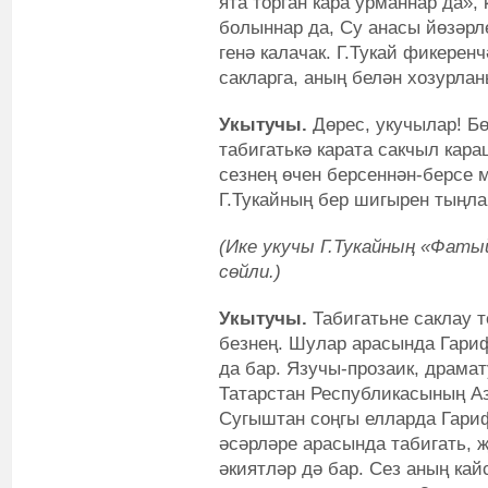
ята торган кара урманнар да»,
болыннар да, Су анасы йөзәрл
генә калачак. Г.Тукай фикеренч
сакларга, аның белән хозурлан
Укытучы.
Дөрес, укучылар! Бө
табигатькә карата сакчыл кар
сезнең өчен берсеннән-берсе 
Г.Тукайның бер шигырен тыңла
(Ике укучы Г.Тукайның «Фаты
сөйли.)
Укытучы.
Табигатьне саклау т
безнең. Шулар арасында Гари
да бар. Язучы-прозаик, драмат
Татарстан Республикасының А
Сугыштан соңгы елларда Гариф
әсәрләре арасында табигать, 
әкиятләр дә бар. Сез аның ка