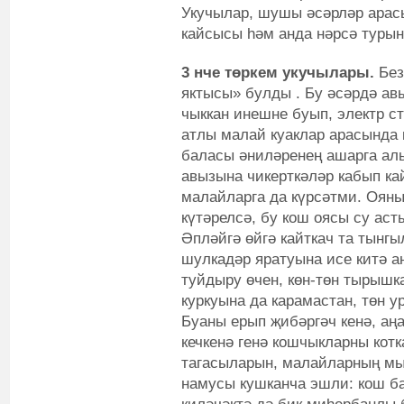
Укучылар, шушы әсәрләр арасы
кайсысы һәм анда нәрсә турын
3 нче төркем укучылары.
Без
яктысы» булды . Бу әсәрдә ав
чыккан инешне буып, электр с
атлы малай куаклар арасында 
баласы әниләренең ашарга алы
авызына чикерткәләр кабып к
малайларга да күрсәтми. Ояны 
күтәрелсә, бу кош оясы су аст
Әпләйгә өйгә кайткач та тынг
шулкадәр яратуына исе китә а
туйдыру өчен, көн-төн тырышк
куркуына да карамастан, төн 
Буаны ерып җибәргәч кенә, аң
кечкенә генә кошчыкларны котк
тагасыларын, малайларның мыс
намусы кушканча эшли: кош б