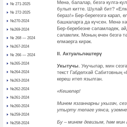
Менә, балалар, безгә кулга-к
№ 271-2025
булып китте. Шулай бит? «Елм
№ 272-2025
бераз!» Бер-берегезгә карап, 
№270-2024
башкаларга да күчсен. Менә хә
Бер-беребезне сәламләдек, әй
№269-2024
сәламлик. Моның өчен безгә тә
№ 268 — 2024
елмаерга кирәк.
№267-2024
II. Актуальләштерү
№ 266 — 2024
№265-2024
Укытучы
. Укучылар, мин сезг
текст Габделхәй Сабитовның 
№264-2024
кереш итеп язылган.
№263-2024
№262-2024
«Кешеләр!
№261-2024
Минем язганнарны укыгач, сезд
№260-2024
утырту теләге уянса, үземне
№259-2024
Бу – минем девизым, һәм мин 
№258-2024