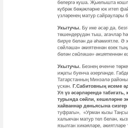
белергә куша. Җыелышта кошл
күбрәк бөҗәкләрне юк итеп фа
үзләренең матур сайраулары 
Укытучы.
Бу ике әсәр дә, безг
төшендерүдән тыш, агачлар һ
бирүе белән дә әһәмиятле. Ә 
сөйләшә» әкиятеннән өзек тың
белән сөйләшә» әкиятеннән өз
Укытучы.
Безнең өченче төрк
иҗаты буенча әзерләнде. Габд
Татарстанның Минзәлә районы
үскән.
Г.Сабитовның исеме ә
Ул үз әсәрләрендә табигать,
турында сөйли, кешеләрне эк
хайваннар дөньясына сизгер
туфрагы», «Урман кызы Таңсыл
халыкчан матур тел белән, кы
язылган хикәяләре, әкиятләре