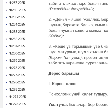
№287-2025
табигать әхвәлләре белән та
(Ризаэддин Фәхреддин
);
№286 -2025
№285-2025
2. «Дөнья – яшел гүзәллек. Бе
шуның бәрәкәте булыр, әмма н
№284-2025
белән чумган кешегә кыямәт кө
№283-2025
(Хәдис);
№282-2025
3. «Кеше үз тормышын үзе бизә
№281-2025
шул матурлык, шул яктылык бе
№280-2025
(Кәрим Тинчурин);
презентация,
№279-2025
табигать күренеше сурәтләнгә
№278-2025
Дәрес барышы
№277-2025
№276-2025
I. Кереш өлеш
№275-2025
Психологик уңай халәт тудыру.
№ 274-2025
Укытучы.
Балалар, бер-береге
№ 273-2025