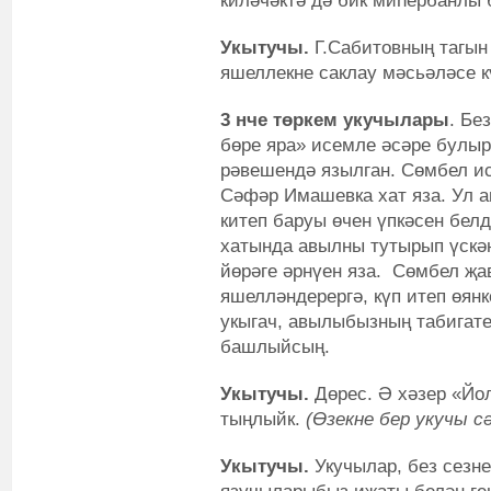
киләчәктә дә бик миһербанлы 
Укытучы.
Г.Сабитовның тагын
яшеллекне саклау мәсьәләсе к
3 нче төркем укучылары
. Бе
бөре яра» исемле әсәре булыр
рәвешендә язылган. Сөмбел и
Сәфәр Имашевка хат яза. Ул а
китеп баруы өчен үпкәсен бел
хатында авылны тутырып үскән
йөрәге әрнүен яза. Сөмбел җа
яшелләндерергә, күп итеп өянк
укыгач, авылыбызның табигате
башлыйсың.
Укытучы.
Дөрес. Ә хәзер «Йол
тыңлыйк.
(Өзекне бер укучы с
Укытучы.
Укучылар, без сезн