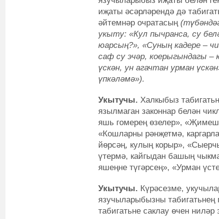
язучыларыбыз иҗаты белән ге
иҗаты әсәрләрендә дә табигат
әйтемнәр очратасың
(түбәндә
укыту: «Кул пычранса, су бел
юарсың?», «Суның кадере – ч
саф су эчәр, коерыгындагы – к
үскән, ун агачтан урман үскән
үпкәләмә»).
Укытучы.
Халкыбыз табигатьн
язылмаган законнар белән чик
яшь гомерең өзелер», «Җимеш
«Кошларны рәнҗетмә, каргарла
йөрсәң, кулың корыр», «Сыерчы
үтермә, кайгыдан башың чыкма
яшеңне түгәрсең», «Урман үсте
Укытучы.
Күрәсезме, укучыла
язучыларыбызны табигатьнең п
табигатьне саклау өчен ниләр