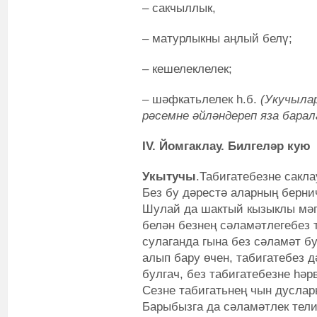
– сакчыллык,
– матурлыкны аңлый белү;
– кешелеклелек;
– шәфкатьлелек һ.б.
(Укучыла
рәсемне әйләндереп яза барал
IV. Йомгаклау.
Билгеләр кую
Укытучы
.Табигатебезне сакла
Без бу дәрестә аларның берни
Шулай да шактый кызыклы мәг
белән безнең сәламәтлегебез 
сулаганда гына без сәламәт б
алып бару өчен, табигатебез 
булгач, без табигатебезне һәр
Сезне табигатьнең чын дусла
Барыбызга да сәламәтлек тел