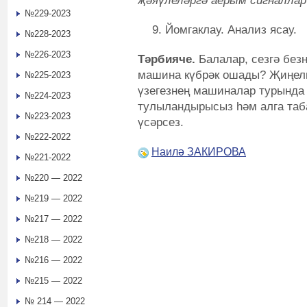
җәяүлеләргә аерым сигналлар 
№229-2023
Йомгаклау. Анализ ясау.
№228-2023
№226-2023
Тәрбияче.
Балалар, сезгә бе
машина күбрәк ошады? Җиңел
№225-2023
үзегезнең машиналар турында 
№224-2023
тулыландырысыз һәм алга таб
№223-2023
үсәрсез.
№222-2022
Наилә ЗАКИРОВА
№221-2022
№220 — 2022
№219 — 2022
№217 — 2022
№218 — 2022
№216 — 2022
№215 — 2022
№ 214 — 2022