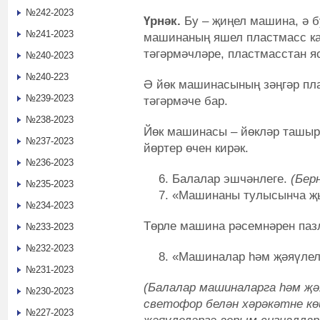
№242-2023
Үрнәк
.
Бу – җиңел машина, ә 
№241-2023
машинаның яшел пластмасс каб
тәгәрмәчләре, пластмасстан я
№240-2023
№240-223
Ә йөк машинасының зәңгәр пла
№239-2023
тәгәрмәче бар.
№238-2023
Йөк машинасы – йөкләр ташыр
№237-2023
йөртер өчен кирәк.
№236-2023
Балалар эшчәнлеге.
(
Б
ер
№235-2023
«Машинаны тулысынча җый
№234-2023
Төрле машина рәсемнәрен пазл
№233-2023
№232-2023
«Машиналар һәм җәяүлелә
№231-2023
(Балалар машиналарга һәм җә
№230-2023
светофор белән хәрәкәтне к
№227-2023