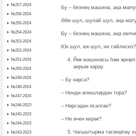
№257-2024
Бу – безнең машина, аңа
мату
№256-2024
Әйе шул, шулай шул, аңа мату
№255-2024
№254-2024
Бу – безнең машина, аңа
гөлч
№253-2024
Юк шул, юк шул, ни сөйлисез?
№252-2024
Йөк машинасы һәм җиңел
№251-2024
аерым карау.
№250-2024
№249-2024
– Бу нәрсә?
№248-2024
– Нинди өлешләрдән тора?
№247-2024
№246-2023
– Нәрсәдән ясалган?
№245-2023
– Ни өчен кирәк?
№244-2023
Чагыштырма тасвирлау хи
№243-2023