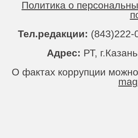
Политика о персональн
п
Тел.редакции:
(843)222-0
Адрес:
РТ, г.Казань
О фактах коррупции можно
mag