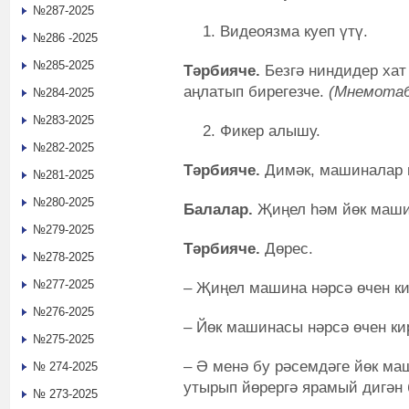
№287-2025
Видеоязма куеп үтү.
№286 -2025
№285-2025
Тәрбияче.
Безгә ниндидер хат 
аңлатып бирегезче.
(Мнемотаб
№284-2025
№283-2025
Фикер алышу.
№282-2025
Тәрбияче.
Димәк, машиналар н
№281-2025
№280-2025
Балалар.
Җиңел һәм йөк маши
№279-2025
Тәрбияче.
Дөрес.
№278-2025
№277-2025
– Җиңел машина нәрсә өчен ки
№276-2025
– Йөк машинасы нәрсә өчен ки
№275-2025
– Ә менә бу рәсемдәге йөк ма
№ 274-2025
утырып йөрергә ярамый дигән 
№ 273-2025