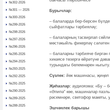
бакчасы тәрбиячесе
№302-2026
№301 — 2026
Бурычлар:
№300-2026
– балаларда бер-берсен бүлд
№299-2026
сыйфатлары тәрбияләү;
№298-2026
– балаларның тасвирлап сөйли
№297-2026
мөстәкыйль фикерләү сәләтен 
№296-2026
– балаларны тәрбияче биргән
№295-2026
хикәясе төзергә өйрәтүне дәва
№294-2025
турындагы белемнәрен ныгыту.
№293-2025
Сүзлек:
йөк машинасы, җиңел
№292-2025
№291-2025
Җиһазлар:
аудиоязма: «Бу – 
№290-2025
«Әпипә” көе, машиналар пазлы,
рәсемнәре, светофор макеты, 
№289-2025
№288-2025
Эшчәнлек барышы