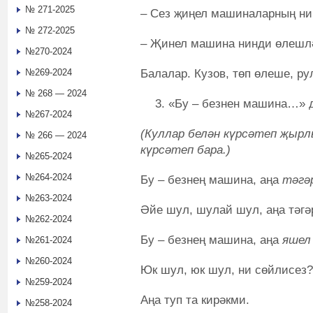
№ 271-2025
– Сез җиңел машиналарның ни
№ 272-2025
– Җинел машина нинди өлешл
№270-2024
Балалар. Кузов, төп өлеше, ру
№269-2024
№ 268 — 2024
«Бу – безнен машина…» д
№267-2024
(Куллар белән күрсәтеп җырл
№ 266 — 2024
күрсәтеп бара.)
№265-2024
№264-2024
Бу – безнең машина, аңа
тәгә
№263-2024
Әйе шул, шулай шул, аңа тәгә
№262-2024
Бу – безнең машина, аңа
яшел
№261-2024
№260-2024
Юк шул, юк шул, ни сөйлисез?
№259-2024
Аңа туп та кирәкми.
№258-2024