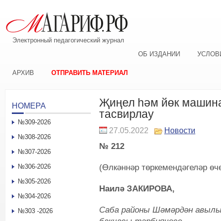
Электронный педагогический журнал
ОБ ИЗДАНИИ
УСЛОВ
АРХИВ
ОТПРАВИТЬ МАТЕРИАЛ
Җиңел һәм йөк машин
НОМЕРА
тасвирлау
№309-2026
27.05.2022
Новости
№308-2026
№ 212
№307-2026
(Өлкәннәр төркемендәгеләр өч
№306-2026
№305-2026
Наилә ЗАКИРОВА,
№304-2026
Саба районы Шәмәрдән авылын
№303 -2026