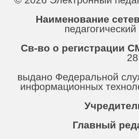
© 2026 Электронный педа
Наименование сетев
педагогически
Св-во о регистрации СМ
28
выдано Федеральной служ
информационных техноло
Учредител
Главный ред