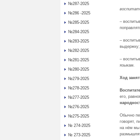
№287-2025
воспитат
№286 -2025
– воспиты
№285-2025
поправлят
№284-2025
– воспиты
№283-2025
выдержку;
№282-2025
– воспитыв
№281-2025
языкам.
№280-2025
Ход заня
№279-2025
№278-2025
Воспитате
его, равн
№277-2025
народнос
№276-2025
Обычно п
№275-2025
говорят, п
№ 274-2025
на нём мы
размышлят
№ 273-2025