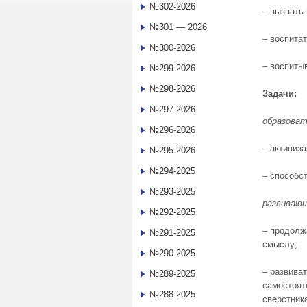
№302-2026
– вызвать
№301 — 2026
– воспитат
№300-2026
– воспиты
№299-2026
№298-2026
Задачи:
№297-2026
образоват
№296-2026
– активиза
№295-2026
№294-2025
– способс
№293-2025
развиваю
№292-2025
– продолж
№291-2025
смыслу;
№290-2025
– развива
№289-2025
самостоят
№288-2025
сверстник