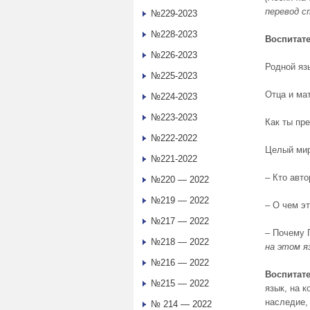
перевод с
№229-2023
№228-2023
Воспитате
№226-2023
Родной язы
№225-2023
Отца и ма
№224-2023
№223-2023
Как ты пре
№222-2022
Целый мир 
№221-2022
– Кто авто
№220 — 2022
№219 — 2022
– О чем э
№217 — 2022
– Почему 
№218 — 2022
на этом я
№216 — 2022
Воспитате
№215 — 2022
язык, на к
наследие,
№ 214 — 2022