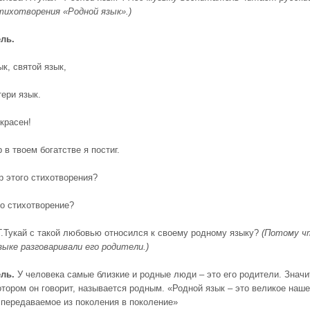
тихотворения «Родной язык».)
ль.
к, святой язык,
тери язык.
красен!
в твоем богатстве я постиг.
р этого стихотворения?
то стихотворение?
Г.Тукай с такой любовью относился к своему родному языку?
(Потому ч
зыке разговаривали его родители.)
ль.
У человека самые близкие и родные люди – это его родители. Значи
отором он говорит, называется родным. «Родной язык – это великое наше
 передаваемое из поколения в поколение»