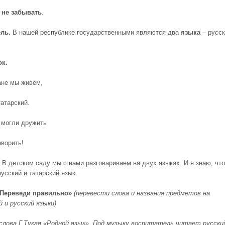
 не забывать
.
ль.
В нашей республике государственными являются два
языка
– русск
ок.
ане мы живем,
татарский.
 могли дружить
оворить!
В детском саду мы с вами разговариваем на двух языках. И я знаю, чт
усский и татарский язык.
«Переведи правильно»
(перевести слова и названия предметов на
 и русский языки)
 слова Г.Тукая «Родной язык». Под музыку воспитатель читает русски