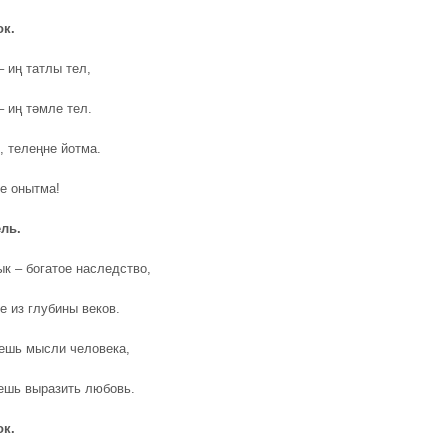
ок.
– иң татлы тел,
– иң тәмле тел.
, телеңне йотма.
не онытма!
ль.
ык – богатое наследство,
 из глубины веков.
ешь мысли человека,
ешь выразить любовь.
ок.