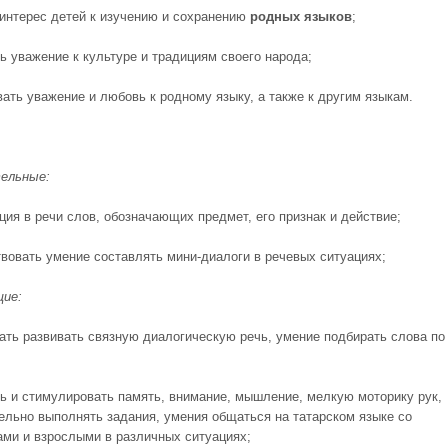
 интерес детей к изучению и сохранению
родных языков
;
ь уважение к культуре и традициям своего народа;
вать уважение и любовь к родному языку, а также к другим языкам.
ельные:
ция в речи слов, обозначающих предмет, его признак и действие;
твовать умение составлять мини-диалоги в речевых ситуациях;
щие:
ать развивать связную диалогическую речь, умение подбирать слова по
ть и стимулировать память, внимание, мышление, мелкую моторику рук,
ельно выполнять задания, умения общаться на татарском языке со
ами и взрослыми в различных ситуациях;