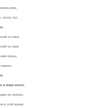
езнең өчен,
, затлы тел.
ок.
ский ты язык,
ский ты язык.
 нам нужны,
 важны.
ок.
к в мире много
,
даже не познать.
но в этой жизни,