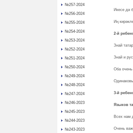
№257-2024
Икесе дә б
№256-2024
Иң кирәкле
№255-2024
№254-2024
2-й ребен
№253-2024
Знай татар
№252-2024
Знай и рус
№251-2024
№250-2024
Оба очень
№249-2024
Одинаковы
№248-2024
3-й ребен
№247-2024
№246-2023
Языков та
№245-2023
Всех нам 
№244-2023
Очень важ
№243-2023