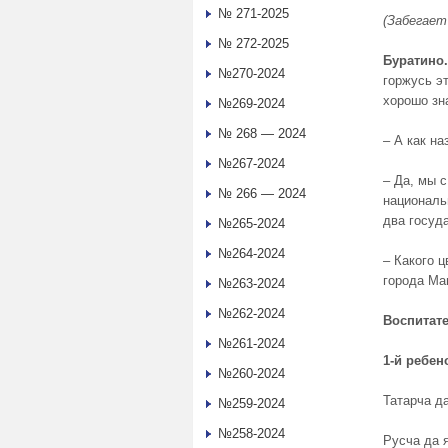
№ 271-2025
(Забегает
№ 272-2025
Буратино.
№270-2024
горжусь эт
хорошо зн
№269-2024
№ 268 — 2024
– А как н
№267-2024
– Да, мы 
№ 266 — 2024
националь
два госуда
№265-2024
№264-2024
– Какого ц
города М
№263-2024
№262-2024
Воспитате
№261-2024
1-й ребен
№260-2024
Татарча д
№259-2024
№258-2024
Русча да 