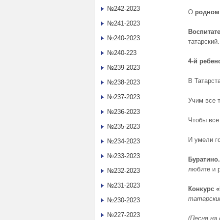
№242-2023
О
родном
№241-2023
Воспитате
№240-2023
татарский.
№240-223
4-й ребен
№239-2023
В Татарст
№238-2023
№237-2023
Учим все 
№236-2023
Чтобы все
№235-2023
И умели г
№234-2023
№233-2023
Буратино.
любите и р
№232-2023
№231-2023
Конкурс 
татарский
№230-2023
№227-2023
(Песня на