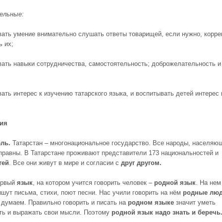
ельные:
вать умение внимательно слушать ответы товарищей, если нужно, корре
ь их;
вать навыки сотрудничества, самостоятельность; доброжелательность и
ать интерес к изучению татарского языка, и воспитывать детей интерес 
тия
ль.
Татарстан – многонациональное государство. Все народы, населяю
оправны. В Татарстане проживают представители 173 национальностей и
тей
. Все они живут в мире и согласии с
друг другом
.
ервый
язык
, на котором учится говорить человек –
родной язык
. На нем
ишут письма, стихи, поют песни. Нас учили говорить на нём
родные лю
 думаем. Правильно говорить и писать на
родном языке
значит уметь
ь и выражать свои мысли. Поэтому
родной язык надо знать и беречь