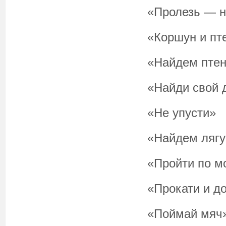
«Пролезь — н
«Коршун и пт
«Найдем птен
«Найди свой 
«Не упусти»
«Найдем ляг
«Пройти по м
«Прокати и д
«Поймай мяч