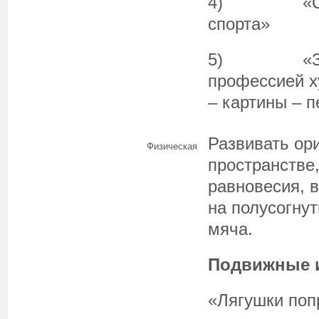
4) «Спорт
спорта»
5) «Знак
профессией х
– картины – п
Развивать ор
Физическая
пространстве
равновесия, 
на полусогнут
мяча.
Подвижные и
«Лягушки поп