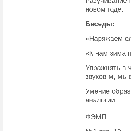
Разучивание п
новом годе.
Беседы:
«Наряжаем е
«К нам зима 
Упражнять в 
звуков м, мь 
Умение образ
аналогии.
ФЭМП