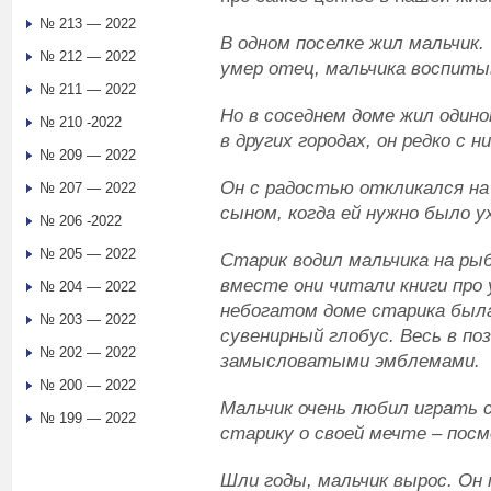
№ 213 — 2022
В одном поселке жил мальчик. 
№ 212 — 2022
умер отец, мальчика воспиты
№ 211 — 2022
Но в соседнем доме жил одино
№ 210 -2022
в других городах, он редко с н
№ 209 — 2022
Он с радостью откликался на
№ 207 — 2022
сыном, когда ей нужно было у
№ 206 -2022
№ 205 — 2022
Старик водил мальчика на рыб
вместе они читали книги про
№ 204 — 2022
небогатом доме старика была
№ 203 — 2022
сувенирный глобус. Весь в п
№ 202 — 2022
замысловатыми эмблемами.
№ 200 — 2022
Мальчик очень любил играть 
№ 199 — 2022
старику о своей мечте – пос
Шли годы, мальчик вырос. Он 