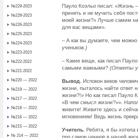
Пауло Коэльо писал: «Жизнь –
№229-2023
принять и не мучить себя пос
№228-2023
моей жизни?» Лучше самим н
№226-2023
для вас вещами».
№225-2023
– А как вы думаете, чем можн
№224-2023
учеников.)
№223-2023
– Какие вещи, как писал Паул
№222-2022
самыми важными?
(Ответы уч
№221-2022
№220 — 2022
Вывод.
Испокон веков челове
жизни, пыталось найти ответ 
№219 — 2022
жизни?!» Но как писал Пауло 
№217 — 2022
«В чем смысл жизни?»». Напо
№218 — 2022
живите! Живите здесь и сейч
мгновением! Ведь жизнь прекр
№216 — 2022
№215 — 2022
Учитель.
Ребята, я бы хотела
№ 214 — 2022
про самое ценное в нашей жиз