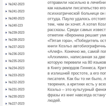
отправили насильно в лечебни
№242-2023
как называли писательство его
№241-2023
психиатрической больнице он 
оттуда. Пауло удалось отстоят
№240-2023
тем, чем он хочет. А хотел Ко
№240-223
рассказы. Среди самых извест
№239-2023
отметим «Вероника решает ум
№238-2023
«Пятая гора», «Победитель ост
книги Коэльо автобиографичн
№237-2023
«Алеф». Конечно же, самой поп
№236-2023
«Алхимик», написанная за две
№235-2023
которую перевели на 80 языко
в Книгу рекордов Гиннеса. Кр
№234-2023
в излишней простоте, а его п
№233-2023
писателя. Как бы то ни было,
№232-2023
творения, а критики есть у все
Коэльо – это культурный феном
№231-2023
фразы из книг навсегда остану
№230-2023
людей.
№227-2023