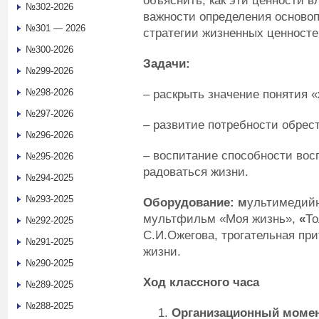
объяснить, как эти ценности в
№302-2026
важности определения осново
№301 — 2026
стратегии жизненных ценносте
№300-2026
Задачи:
№299-2026
№298-2026
– раскрыть значение понятия «
№297-2026
– развитие потребности обрес
№296-2026
– воспитание способности во
№295-2026
радоваться жизни.
№294-2025
№293-2025
Оборудование: м
ультимедийн
мультфильм «Моя жизнь»,
«
То
№292-2025
С.И.Ожегова, трогательная пр
№291-2025
жизни.
№290-2025
Ход классного часа
№289-2025
№288-2025
Организационный моме