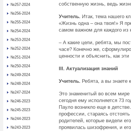
собственную жизнь, ведь жизн
№257-2024
№256-2024
Учитель.
Итак, тема нашего к
№255-2024
«Жизнь одна – она твоя!» Я пр
самом важном для каждого из 
№254-2024
№253-2024
– А какие цели, ребята, мы п
№252-2024
часе? Конечно же, сформулир
ценности и объяснить, как эти
№251-2024
№250-2024
III
. Актуализация знаний
№249-2024
Учитель.
Ребята, а вы знаете к
№248-2024
№247-2024
Это знаменитый во всем мире 
сегодня ему исполняется 73 го
№246-2023
Пауло возникло еще в детстве
№245-2023
профессии, стараясь отстоять
№244-2023
родителей, которые видели ег
проявилась шизофрения, и его
№243-2023