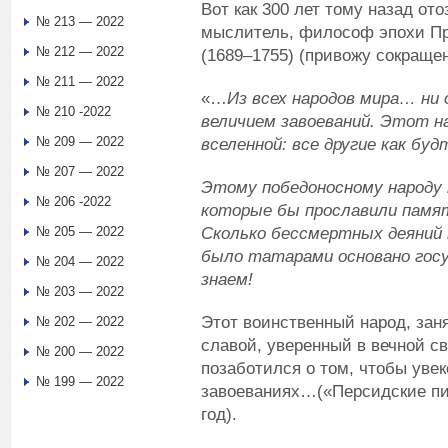
Вот как 300 лет тому назад от
№ 213 — 2022
мыслитель, философ эпохи П
№ 212 — 2022
(1689–1755) (привожу сокращен
№ 211 — 2022
«…
Из всех народов мира… ни
№ 210 -2022
величием завоеваний. Этот н
№ 209 — 2022
вселенной: все другие как б
№ 207 — 2022
Этому победоносному народу 
№ 206 -2022
которые бы прославили памят
Сколько бессмертных деяний п
№ 205 — 2022
было татарами основано гос
№ 204 — 2022
знаем!
№ 203 — 2022
Этот воинственный народ, зан
№ 202 — 2022
славой, уверенный в вечной с
№ 200 — 2022
позаботился о том, чтобы уве
№ 199 — 2022
завоеваниях…(«Персидские пи
год).