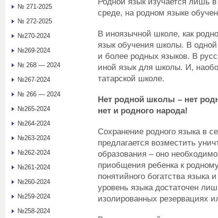
Родной язык изучается лишь в
№ 271-2025
среде, на родном языке обучен
№ 272-2025
В иноязычной школе, как родно
№270-2024
язык обучения школы. В одной
№269-2024
и более родных языков. В русс
№ 268 — 2024
иной язык для школы. И, наобо
татарской школе.
№267-2024
№ 266 — 2024
Нет родной школы – нет родн
№265-2024
нет и родного народа!
№264-2024
Сохранение родного языка в с
№263-2024
предлагается возместить уни
№262-2024
образования – оно необходимо
приобщения ребенка к родному
№261-2024
понятийного богатства языка 
№260-2024
уровень языка достаточен лиш
№259-2024
изолированных резервациях ил
№258-2024