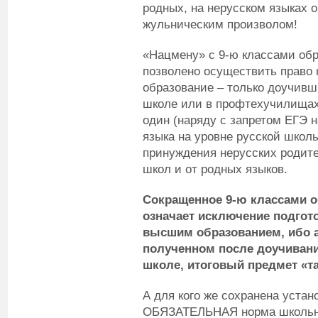
родных, на нерусском языках 
жульническим произволом!
«Нацмену» с 9-ю классами обр
позволено осуществить право 
образование – только доучивш
школе или в профтехучилищах.
один (наряду с запретом ЕГЭ н
языка на уровне русской школ
принуждения нерусских родител
школ и от родных языков.
Сокращенное 9-ю классами о
означает исключение подгот
высшим образованием, ибо а
полученном после доучивани
школе, итоговый предмет «та
А для кого же сохранена уста
ОБЯЗАТЕЛЬНАЯ норма школьног