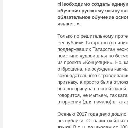
«Необходимо создать единую
обучения русскому языку к
обязательное обучение осн
языке…».
Только по решительному проте
Республики Татарстан (по ини
поддержавших Татарстан неско
поистине чудовищная по бесч
из проекта «Концепции». Но, к
отброшена, не осуждена как ч
законодательного стравливани
признаку, а просто была отлож
она воспрянула с новой силой. 
говорится, не мытьем, так кат
вторжения (для начало) в тата
Осенью 2017 года дело дошло 
республики. С «зачисткой» их 
языка! В т. ч. по школам со 1