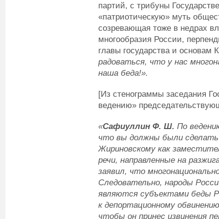
партий, с трибуны Государст
«патриотическую» муть общест
созревающая тоже в недрах вл
многообразия России, перпен
главы государства и основам 
радоваться, что у нас много
наша беда!».
[Из стенограммы заседания Го
ведению» председательствующ
«
Сафиуллин Ф. Ш.
По ведению
что вы должны были сделать 
Жириновскому как заместите
речи, направленные на разжиг
заявил, что многонационально
Следовательно, народы Росси
являются субъектами беды Р
к депортационному обвинению 
чтобы он принес извинения пе