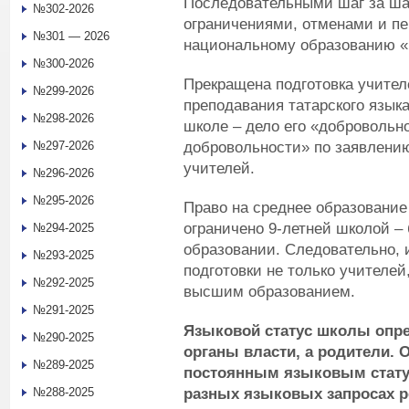
Последовательными шаг за ша
№302-2026
ограничениями, отменами и п
№301 — 2026
национальному образованию 
№300-2026
Прекращена подготовка учител
№299-2026
преподавания татарского язык
№298-2026
школе – дело его «добровольн
добровольности» по заявлению
№297-2026
учителей.
№296-2026
№295-2026
Право на среднее образование
ограничено 9-летней школой – 
№294-2025
образовании. Следовательно,
№293-2025
подготовки не только учителей
№292-2025
высшим образованием.
№291-2025
Языковой статус школы опред
№290-2025
органы власти, а родители. 
№289-2025
постоянным языковым стату
разных языковых запросах р
№288-2025