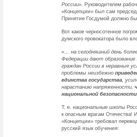
России».
Руководителем рабоче
«Концепции» был сам председ
Принятие Госдумой должно был
Вот какое черносотенное погр
думского провокатора было вл
«… на сегодняшний день боле
Федерации дают образование 
граждан России в неравные ус
проблемы неизбежно
приведе
единства государства
, уси
нарастанию напряженности,
национальной безопасности
Т. е. национальные школы Ро
к опасным врагам Отечества! И
«Концепции» требовал перево
русский язык обучения: