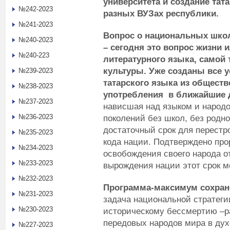
университета и создание тат
№242-2023
разных ВУЗах республики.
№241-2023
Вопрос о национальных школ
№240-2023
– сегодня это вопрос жизни 
№240-223
литературного языка, самой 
культуры. Уже созданы все 
№239-2023
татарского языка из обществ
№238-2023
употребления в ближайшие 
№237-2023
нависшая над языком и народо
№236-2023
поколений без школ, без родно
достаточный срок для перестр
№235-2023
кода нации. Подтверждено пр
№234-2023
освобождения своего народа от
№233-2023
вырождения нации этот срок м
№232-2023
П
рограмма-максимум сохране
№231-2023
задача национальной стратег
№230-2023
историческому бессмертию –р
передовых народов мира в дух
№227-2023