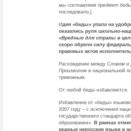
мы составляем предмет беды
последовало.].
И
дея «беды» упала на удобр
оказались руля школьно-нац
«Вредные для страны в це
скоро обрели силу федераль
правовых актов исполнител
Расхождение между
Словом
и
Произволом
в национальной п
тревожным.
От любой беды избавляются.
Избавление от «беды» языково
2007 году – с исключения нац
государственного стандарта об
образовании».
В рамках отме
родные нерусские языки и н