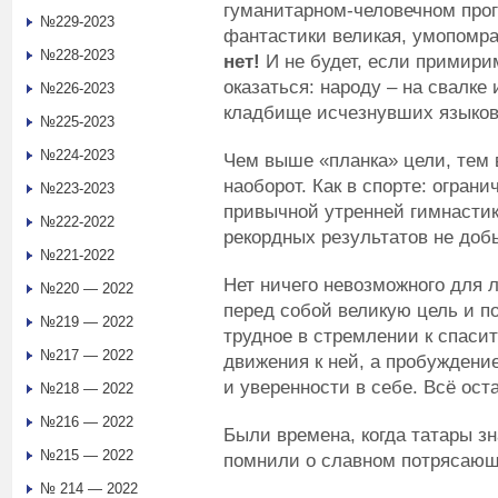
гуманитарном-человечном прог
№229-2023
фантастики великая, умопомра
№228-2023
нет!
И не будет, если примири
оказаться: народу – на свалке 
№226-2023
кладбище исчезнувших языков
№225-2023
№224-2023
Чем выше «планка» цели, тем 
наоборот. Как в спорте: огран
№223-2023
привычной утренней гимнастик
№222-2022
рекордных результатов не доб
№221-2022
Нет ничего невозможного для 
№220 — 2022
перед собой великую цель и п
№219 — 2022
трудное в стремлении к спаси
№217 — 2022
движения к ней, а пробуждени
и уверенности в себе. Всё ост
№218 — 2022
№216 — 2022
Были времена, когда татары зн
№215 — 2022
помнили о славном потрясающ
№ 214 — 2022