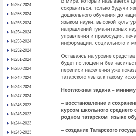
В мире, который называется ц
№257-2024
сохраниться, только будучи яз
№256-2024
дошкольного обучения до наци
языком науки, высокой культу
№255-2024
направлений гуманитарных на
№254-2024
управления и правосудия, печ
№253-2024
информации, социального и 
№252-2024
Оставаясь на уровне средства
№251-2024
будет поглощен и без насиль
№250-2024
переписи населения уже показ
татарского языка к такому исхо
№249-2024
№248-2024
Неотложная задача – миниму
№247-2024
– восстановление и сохране
№246-2023
курсом школьного среднего 
№245-2023
родном татарском языке об
№244-2023
– создание Татарского госуд
№243-2023