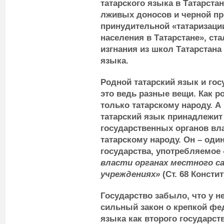
татарского языка в Татарст
лживых доносов и черной пр
принудительной «татаризации
населения в Татарстане», ст
изгнания из школ Татарстана
языка.
Родной татарский язык и гос
это ведь разные вещи. Как р
только татарскому народу. А
татарский язык принадлежит 
государственных органов вла
татарскому народу. Он – оди
государства, употребляемое
власти органах местного с
учреждениях»
(Ст. 68 Консти
Государство забыло, что у н
сильный закон о крепкой фе
языка как второго государст